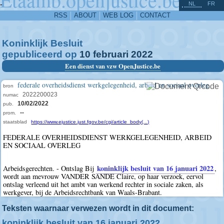
^
-
NL
FR
RSS
ABOUT
WEB LOG
CONTACT
Koninklijk Besluit
gepubliceerd op
10
februari
2022
Een dienst van vzw OpenJustice.be
federale overheidsdienst werkgelegenheid, arbeid en sociaal overleg
bron
2022200023
numac
10/02/2022
pub.
--
prom.
staatsblad
https://www.ejustice.just.fgov.be/cgi/article_body(...)
FEDERALE OVERHEIDSDIENST WERKGELEGENHEID, ARBEID
EN SOCIAAL OVERLEG
koninklijk besluit van 16 januari 2022
Arbeidsgerechten. - Ontslag Bij
,
wordt aan mevrouw VANDER SANDE Claire, op haar verzoek, eervol
ontslag verleend uit het ambt van werkend rechter in sociale zaken, als
werkgever, bij de Arbeidsrechtbank van Waals-Brabant.
Teksten waarnaar verwezen wordt in dit document:
koninklijk besluit van 16 januari 2022