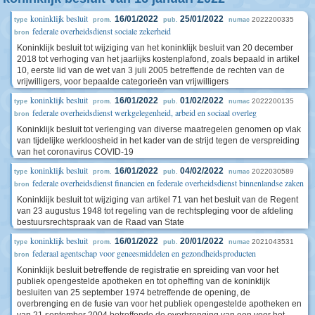
koninklijk besluit
16/01/2022
25/01/2022
2022200335
type
prom.
pub.
numac
federale overheidsdienst sociale zekerheid
bron
Koninklijk besluit tot wijziging van het koninklijk besluit van 20 december
2018 tot verhoging van het jaarlijks kostenplafond, zoals bepaald in artikel
10, eerste lid van de wet van 3 juli 2005 betreffende de rechten van de
vrijwilligers, voor bepaalde categorieën van vrijwilligers
koninklijk besluit
16/01/2022
01/02/2022
2022200135
type
prom.
pub.
numac
federale overheidsdienst werkgelegenheid, arbeid en sociaal overleg
bron
Koninklijk besluit tot verlenging van diverse maatregelen genomen op vlak
van tijdelijke werkloosheid in het kader van de strijd tegen de verspreiding
van het coronavirus COVID-19
koninklijk besluit
16/01/2022
04/02/2022
2022030589
type
prom.
pub.
numac
federale overheidsdienst financien en federale overheidsdienst binnenlandse zaken
bron
Koninklijk besluit tot wijziging van artikel 71 van het besluit van de Regent
van 23 augustus 1948 tot regeling van de rechtspleging voor de afdeling
bestuursrechtspraak van de Raad van State
koninklijk besluit
16/01/2022
20/01/2022
2021043531
type
prom.
pub.
numac
federaal agentschap voor geneesmiddelen en gezondheidsproducten
bron
Koninklijk besluit betreffende de registratie en spreiding van voor het
publiek opengestelde apotheken en tot opheffing van de koninklijk
besluiten van 25 september 1974 betreffende de opening, de
overbrenging en de fusie van voor het publiek opengestelde apotheken en
van 21 september 2004 betreffende de overbrenging van een voor het