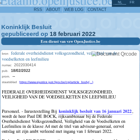
^
-
NL
FR
RSS
ABOUT
WEB LOG
CONTACT
Koninklijk Besluit
gepubliceerd op
18
februari
2022
Een dienst van vzw OpenJustice.be
federale overheidsdienst volksgezondheid, veiligheid van de
bron
voedselketen en leefmilieu
2022030414
numac
18/02/2022
pub.
--
prom.
staatsblad
https://www.ejustice.just.fgov.be/cgi/article_body(...)
FEDERALE OVERHEIDSDIENST VOLKSGEZONDHEID,
VEILIGHEID VAN DE VOEDSELKETEN EN LEEFMILIEU
koninklijk besluit van 16 januari 2022
Personeel. - Inrustestelling Bij
,
wordt de heer Paul DE BOCK, rijksambtenaar bij de Federale
Overheidsdienst Volksgezondheid, Veiligheid van de Voedselketen en
Leefmilieu in de klasse A4 met de titel van adviseur-generaal, eervol
ontslag uit zijn ambt verleend met ingang van 1 februari 2022.