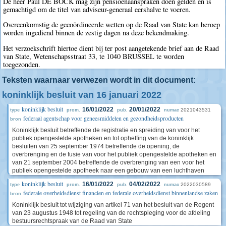
De heer Paul DE BOCK mag zijn pensioenaanspraken doen gelden en is
gemachtigd om de titel van adviseur-generaal eershalve te voeren.
Overeenkomstig de gecoördineerde wetten op de Raad van State kan beroep
worden ingediend binnen de zestig dagen na deze bekendmaking.
Het verzoekschrift hiertoe dient bij ter post aangetekende brief aan de Raad
van State, Wetenschapsstraat 33, te 1040 BRUSSEL te worden
toegezonden.
Teksten waarnaar verwezen wordt in dit document:
koninklijk besluit van 16 januari 2022
koninklijk besluit
16/01/2022
20/01/2022
2021043531
type
prom.
pub.
numac
federaal agentschap voor geneesmiddelen en gezondheidsproducten
bron
Koninklijk besluit betreffende de registratie en spreiding van voor het
publiek opengestelde apotheken en tot opheffing van de koninklijk
besluiten van 25 september 1974 betreffende de opening, de
overbrenging en de fusie van voor het publiek opengestelde apotheken en
van 21 september 2004 betreffende de overbrenging van een voor het
publiek opengestelde apotheek naar een gebouw van een luchthaven
koninklijk besluit
16/01/2022
04/02/2022
2022030589
type
prom.
pub.
numac
federale overheidsdienst financien en federale overheidsdienst binnenlandse zaken
bron
Koninklijk besluit tot wijziging van artikel 71 van het besluit van de Regent
van 23 augustus 1948 tot regeling van de rechtspleging voor de afdeling
bestuursrechtspraak van de Raad van State