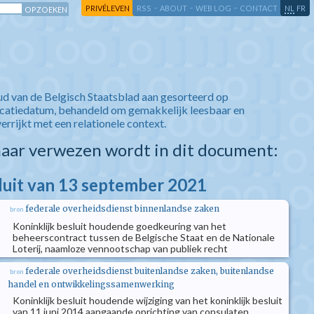
-
-
-
-
PRIVÉLEVEN
RSS
ABOUT
WEB LOG
CONTACT
NL
FR
ud van de Belgisch Staatsblad aan gesorteerd op
icatiedatum, behandeld om gemakkelijk leesbaar en
verrijkt met een relationele context.
aar verwezen wordt in dit document:
sluit van 13 september 2021
federale overheidsdienst binnenlandse zaken
bron
Koninklijk besluit houdende goedkeuring van het
beheerscontract tussen de Belgische Staat en de Nationale
Loterij, naamloze vennootschap van publiek recht
federale overheidsdienst buitenlandse zaken, buitenlandse
bron
handel en ontwikkelingssamenwerking
Koninklijk besluit houdende wijziging van het koninklijk besluit
van 11 juni 2014 aangaande oprichting van consulaten