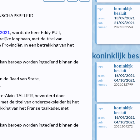
koninklijk
type
besluit
NSCHAPSBELEID
13/09/2021
prom.
21/09/2021
pub.
2021032954
numac
 2021
, wordt de heer Eddy PUT,
ijke loopbaan, met de titel van
e Provinciën, in een betrekking van het
koninklijk be
kan beroep worden ingediend binnen de
koninklijk
type
besluit
16/09/2021
prom.
an de Raad van State,
04/10/2021
pub.
.
2021032799
numac
rre-Alain TALLIER, bevorderd door
et de titel van onderzoeksleider bij het
ekking van het Franse taalkader, met
koninklijk
type
besluit
16/09/2021
prom.
04/10/2021
pub.
kan beroep worden ingediend binnen de
2021204272
numac