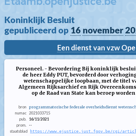
Etaamb.openjustice.be
Koninklijk Besluit  
gepubliceerd op 
16
november
20
Een dienst van vzw Ope
Personeel. - Bevordering Bij koninklijk beslui
de heer Eddy PUT, bevorderd door verhogin
wetenschappelijke loopbaan, met de titel v
Algemeen Rijksarchief en Rijk Overeenkomst
op de Raad van State kan beroep worden i
bron
programmatorische federale overheidsdienst wetensc
numac
2021033715
pub.
16/11/2021
prom.
--
staatsblad
https://www.ejustice.just.fgov.be/cgi/artic