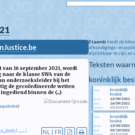
21
Etaamb
biedt de inho
nJustice.be
afkondigings- en publ
afprintbaar te zijn, en 
Teksten waarn
t van 16 september 2021, wordt
g naar de klasse SW4 van de
koninklijk be
an onderzoeksleider bij het
ig de gecoördineerde wetten
koninklijk
type
ngediend binnen de (...)
besluit
13/09/2021
prom.
16/09/2021
pub.
hapsbeleid
2021032029
numac
koninklijk
type
besluit
13/09/2021
prom.
01/10/2021
le_body(...)
NL | FR
pub.
2021033180
numac