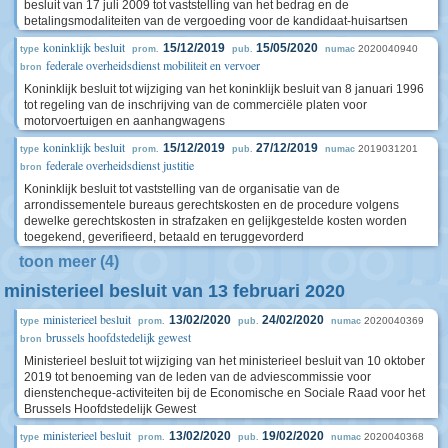
besluit van 17 juli 2009 tot vaststelling van het bedrag en de
betalingsmodaliteiten van de vergoeding voor de kandidaat-huisartsen
koninklijk besluit
15/12/2019
15/05/2020
2020040940
type
prom.
pub.
numac
federale overheidsdienst mobiliteit en vervoer
bron
Koninklijk besluit tot wijziging van het koninklijk besluit van 8 januari 1996
tot regeling van de inschrijving van de commerciële platen voor
motorvoertuigen en aanhangwagens
koninklijk besluit
15/12/2019
27/12/2019
2019031201
type
prom.
pub.
numac
federale overheidsdienst justitie
bron
Koninklijk besluit tot vaststelling van de organisatie van de
arrondissementele bureaus gerechtskosten en de procedure volgens
dewelke gerechtskosten in strafzaken en gelijkgestelde kosten worden
toegekend, geverifieerd, betaald en teruggevorderd
toon meer (4)
ministerieel besluit van 13 februari 2020
ministerieel besluit
13/02/2020
24/02/2020
2020040369
type
prom.
pub.
numac
brussels hoofdstedelijk gewest
bron
Ministerieel besluit tot wijziging van het ministerieel besluit van 10 oktober
2019 tot benoeming van de leden van de adviescommissie voor
dienstencheque-activiteiten bij de Economische en Sociale Raad voor het
Brussels Hoofdstedelijk Gewest
ministerieel besluit
13/02/2020
19/02/2020
2020040368
type
prom.
pub.
numac