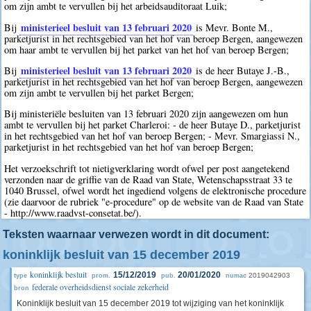
om zijn ambt te vervullen bij het arbeidsauditoraat Luik;
ministerieel besluit van 13 februari 2020
Bij
is Mevr. Bonte M.,
parketjurist in het rechtsgebied van het hof van beroep Bergen, aangewezen
om haar ambt te vervullen bij het parket van het hof van beroep Bergen;
ministerieel besluit van 13 februari 2020
Bij
is de heer Butaye J.-B.,
parketjurist in het rechtsgebied van het hof van beroep Bergen, aangewezen
om zijn ambt te vervullen bij het parket Bergen;
Bij ministeriële besluiten van 13 februari 2020 zijn aangewezen om hun
ambt te vervullen bij het parket Charleroi: - de heer Butaye D., parketjurist
in het rechtsgebied van het hof van beroep Bergen; - Mevr. Smargiassi N.,
parketjurist in het rechtsgebied van het hof van beroep Bergen;
Het verzoekschrift tot nietigverklaring wordt ofwel per post aangetekend
verzonden naar de griffie van de Raad van State, Wetenschapsstraat 33 te
1040 Brussel, ofwel wordt het ingediend volgens de elektronische procedure
(zie daarvoor de rubriek "e-procedure" op de website van de Raad van State
- http://www.raadvst-consetat.be/).
Teksten waarnaar verwezen wordt in dit document:
koninklijk besluit van 15 december 2019
koninklijk besluit
15/12/2019
20/01/2020
2019042903
type
prom.
pub.
numac
federale overheidsdienst sociale zekerheid
bron
Koninklijk besluit van 15 december 2019 tot wijziging van het koninklijk