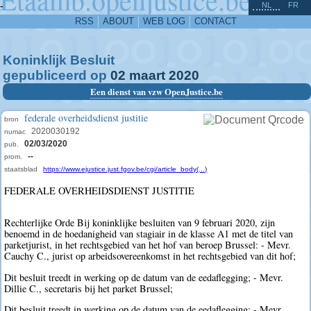
^
-
NL
FR
RSS
ABOUT
WEB LOG
CONTACT
Koninklijk Besluit
gepubliceerd op
02
maart
2020
Een dienst van vzw OpenJustice.be
federale overheidsdienst justitie
bron
2020030192
numac
02/03/2020
pub.
--
prom.
staatsblad
https://www.ejustice.just.fgov.be/cgi/article_body(...)
FEDERALE OVERHEIDSDIENST JUSTITIE
Rechterlijke Orde Bij koninklijke besluiten van 9 februari 2020, zijn
benoemd in de hoedanigheid van stagiair in de klasse A1 met de titel van
parketjurist, in het rechtsgebied van het hof van beroep Brussel: - Mevr.
Cauchy C., jurist op arbeidsovereenkomst in het rechtsgebied van dit hof;
Dit besluit treedt in werking op de datum van de eedaflegging; - Mevr.
Dillie C., secretaris bij het parket Brussel;
Dit besluit treedt in werking op de datum van de eedaflegging; - Mevr.