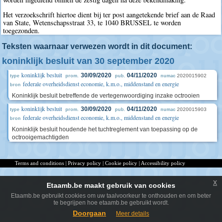
Het verzoekschrift hiertoe dient bij ter post aangetekende brief aan de Raad
van State, Wetenschapsstraat 33, te 1040 BRUSSEL te worden
toegezonden.
Teksten waarnaar verwezen wordt in dit document:
koninklijk besluit van 30 september 2020
koninklijk besluit
30/09/2020
04/11/2020
2020015902
type
prom.
pub.
numac
federale overheidsdienst economie, k.m.o., middenstand en energie
bron
Koninklijk besluit betreffende de vertegenwoordiging inzake octrooien
koninklijk besluit
30/09/2020
04/11/2020
2020015903
type
prom.
pub.
numac
federale overheidsdienst economie, k.m.o., middenstand en energie
bron
Koninklijk besluit houdende het tuchtreglement van toepassing op de
octrooigemachtigden
Terms and conditions
|
Privacy policy
|
Cookie policy
|
Accessibility policy
x
Etaamb.be maakt gebruik van cookies
Etaamb.be gebruikt cookies om uw taalvoorkeur te onthouden en om beter
te begrijpen hoe etaamb.be gebruikt wordt.
Doorgaan
Meer details