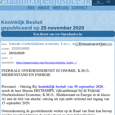
^
-
NL
FR
RSS
ABOUT
WEB LOG
CONTACT
Koninklijk Besluit
gepubliceerd op
25
november
2020
Een dienst van vzw OpenJustice.be
federale overheidsdienst economie, k.m.o., middenstand en energie
bron
2020016085
numac
25/11/2020
pub.
--
prom.
staatsblad
https://www.ejustice.just.fgov.be/cgi/article_body(...)
FEDERALE OVERHEIDSDIENST ECONOMIE, K.M.O.,
MIDDENSTAND EN ENERGIE
koninklijk besluit van 30 september 2020
Personeel. - Ontslag Bij
,
wordt de heer Maxim DECHAMPS, rijksambtenaar bij de Federale
Overheidsdienst Economie, K.M.O., Middenstand en Energie in de klasse
A1 met de titel van attaché, ontslag uit zijn ambt verleend met ingang van
15 september 2020.
Overeenkomstig de gecoördineerde wetten op de Raad van State kan beroep
worden ingediend binnen de zestig dagen na deze bekendmaking.