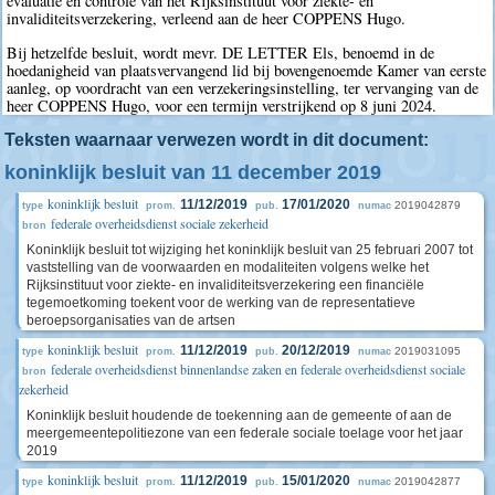
evaluatie en controle van het Rijksinstituut voor ziekte- en
invaliditeitsverzekering, verleend aan de heer COPPENS Hugo.
Bij hetzelfde besluit, wordt mevr. DE LETTER Els, benoemd in de
hoedanigheid van plaatsvervangend lid bij bovengenoemde Kamer van eerste
aanleg, op voordracht van een verzekeringsinstelling, ter vervanging van de
heer COPPENS Hugo, voor een termijn verstrijkend op 8 juni 2024.
Teksten waarnaar verwezen wordt in dit document:
koninklijk besluit van 11 december 2019
koninklijk besluit
11/12/2019
17/01/2020
2019042879
type
prom.
pub.
numac
federale overheidsdienst sociale zekerheid
bron
Koninklijk besluit tot wijziging het koninklijk besluit van 25 februari 2007 tot
vaststelling van de voorwaarden en modaliteiten volgens welke het
Rijksinstituut voor ziekte- en invaliditeitsverzekering een financiële
tegemoetkoming toekent voor de werking van de representatieve
beroepsorganisaties van de artsen
koninklijk besluit
11/12/2019
20/12/2019
2019031095
type
prom.
pub.
numac
federale overheidsdienst binnenlandse zaken en federale overheidsdienst sociale
bron
zekerheid
Koninklijk besluit houdende de toekenning aan de gemeente of aan de
meergemeentepolitiezone van een federale sociale toelage voor het jaar
2019
koninklijk besluit
11/12/2019
15/01/2020
2019042877
type
prom.
pub.
numac