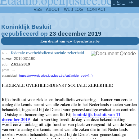
^
-
NL
FR
RSS
ABOUT
WEB LOG
CONTACT
Koninklijk Besluit
gepubliceerd op
23
december
2019
Een dienst van vzw OpenJustice.be
federale overheidsdienst sociale zekerheid
bron
2019031190
numac
23/12/2019
pub.
--
prom.
staatsblad
https://www.ejustice.just.fgov.be/cgi/article_body(...)
FEDERALE OVERHEIDSDIENST SOCIALE ZEKERHEID
Rijksinstituut voor ziekte- en invaliditeitsverzekering. - Kamer van eerste
aanleg die kennis neemt van alle zaken die in het Nederlands moeten worden
behandeld, ingesteld bij de Dienst voor geneeskundige evaluatie en controle.
koninklijk besluit van 11
- Ontslag en benoeming van een lid Bij
december 2019
, dat in werking treedt de dag van deze bekendmaking,
wordt eervol ontslag uit zijn functies van plaatsvervangend lid van de Kamer
van eerste aanleg die kennis neemt van alle zaken die in het Nederlands
moeten worden behandeld, ingesteld bij de Dienst voor geneeskundige