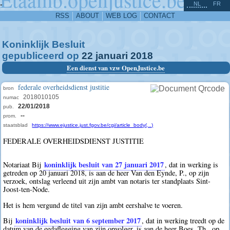
^
-
NL
FR
RSS
ABOUT
WEB LOG
CONTACT
Koninklijk Besluit
gepubliceerd op
22
januari
2018
Een dienst van vzw OpenJustice.be
federale overheidsdienst justitie
bron
2018010105
numac
22/01/2018
pub.
--
prom.
staatsblad
https://www.ejustice.just.fgov.be/cgi/article_body(...)
FEDERALE OVERHEIDSDIENST JUSTITIE
koninklijk besluit van 27 januari 2017
Notariaat Bij
, dat in werking is
getreden op 20 januari 2018, is aan de heer Van den Eynde, P., op zijn
verzoek, ontslag verleend uit zijn ambt van notaris ter standplaats Sint-
Joost-ten-Node.
Het is hem vergund de titel van zijn ambt eershalve te voeren.
koninklijk besluit van 6 september 2017
Bij
, dat in werking treedt op de
datum van de eedaflegging van zijn opvolger, is aan de heer Boes, Th., op