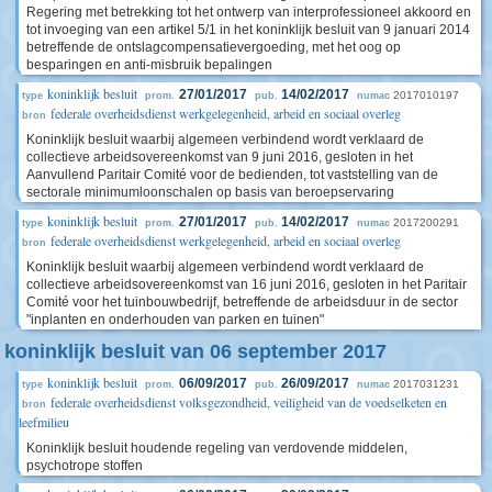
Regering met betrekking tot het ontwerp van interprofessioneel akkoord en
tot invoeging van een artikel 5/1 in het koninklijk besluit van 9 januari 2014
betreffende de ontslagcompensatievergoeding, met het oog op
besparingen en anti-misbruik bepalingen
koninklijk besluit
27/01/2017
14/02/2017
2017010197
type
prom.
pub.
numac
federale overheidsdienst werkgelegenheid, arbeid en sociaal overleg
bron
Koninklijk besluit waarbij algemeen verbindend wordt verklaard de
collectieve arbeidsovereenkomst van 9 juni 2016, gesloten in het
Aanvullend Paritair Comité voor de bedienden, tot vaststelling van de
sectorale minimumloonschalen op basis van beroepservaring
koninklijk besluit
27/01/2017
14/02/2017
2017200291
type
prom.
pub.
numac
federale overheidsdienst werkgelegenheid, arbeid en sociaal overleg
bron
Koninklijk besluit waarbij algemeen verbindend wordt verklaard de
collectieve arbeidsovereenkomst van 16 juni 2016, gesloten in het Paritair
Comité voor het tuinbouwbedrijf, betreffende de arbeidsduur in de sector
"inplanten en onderhouden van parken en tuinen"
koninklijk besluit van 06 september 2017
koninklijk besluit
06/09/2017
26/09/2017
2017031231
type
prom.
pub.
numac
federale overheidsdienst volksgezondheid, veiligheid van de voedselketen en
bron
leefmilieu
Koninklijk besluit houdende regeling van verdovende middelen,
psychotrope stoffen