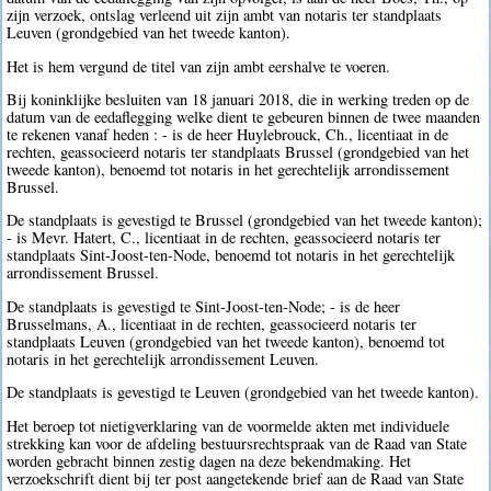
zijn verzoek, ontslag verleend uit zijn ambt van notaris ter standplaats
Leuven (grondgebied van het tweede kanton).
Het is hem vergund de titel van zijn ambt eershalve te voeren.
Bij koninklijke besluiten van 18 januari 2018, die in werking treden op de
datum van de eedaflegging welke dient te gebeuren binnen de twee maanden
te rekenen vanaf heden : - is de heer Huylebrouck, Ch., licentiaat in de
rechten, geassocieerd notaris ter standplaats Brussel (grondgebied van het
tweede kanton), benoemd tot notaris in het gerechtelijk arrondissement
Brussel.
De standplaats is gevestigd te Brussel (grondgebied van het tweede kanton);
- is Mevr. Hatert, C., licentiaat in de rechten, geassocieerd notaris ter
standplaats Sint-Joost-ten-Node, benoemd tot notaris in het gerechtelijk
arrondissement Brussel.
De standplaats is gevestigd te Sint-Joost-ten-Node; - is de heer
Brusselmans, A., licentiaat in de rechten, geassocieerd notaris ter
standplaats Leuven (grondgebied van het tweede kanton), benoemd tot
notaris in het gerechtelijk arrondissement Leuven.
De standplaats is gevestigd te Leuven (grondgebied van het tweede kanton).
Het beroep tot nietigverklaring van de voormelde akten met individuele
strekking kan voor de afdeling bestuursrechtspraak van de Raad van State
worden gebracht binnen zestig dagen na deze bekendmaking. Het
verzoekschrift dient bij ter post aangetekende brief aan de Raad van State