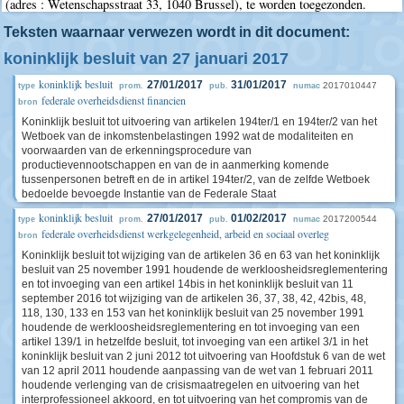
(adres : Wetenschapsstraat 33, 1040 Brussel), te worden toegezonden.
Teksten waarnaar verwezen wordt in dit document:
koninklijk besluit van 27 januari 2017
koninklijk besluit
27/01/2017
31/01/2017
2017010447
type
prom.
pub.
numac
federale overheidsdienst financien
bron
Koninklijk besluit tot uitvoering van artikelen 194ter/1 en 194ter/2 van het
Wetboek van de inkomstenbelastingen 1992 wat de modaliteiten en
voorwaarden van de erkenningsprocedure van
productievennootschappen en van de in aanmerking komende
tussenpersonen betreft en de in artikel 194ter/2, van de zelfde Wetboek
bedoelde bevoegde Instantie van de Federale Staat
koninklijk besluit
27/01/2017
01/02/2017
2017200544
type
prom.
pub.
numac
federale overheidsdienst werkgelegenheid, arbeid en sociaal overleg
bron
Koninklijk besluit tot wijziging van de artikelen 36 en 63 van het koninklijk
besluit van 25 november 1991 houdende de werkloosheidsreglementering
en tot invoeging van een artikel 14bis in het koninklijk besluit van 11
september 2016 tot wijziging van de artikelen 36, 37, 38, 42, 42bis, 48,
118, 130, 133 en 153 van het koninklijk besluit van 25 november 1991
houdende de werkloosheidsreglementering en tot invoeging van een
artikel 139/1 in hetzelfde besluit, tot invoeging van een artikel 3/1 in het
koninklijk besluit van 2 juni 2012 tot uitvoering van Hoofdstuk 6 van de wet
van 12 april 2011 houdende aanpassing van de wet van 1 februari 2011
houdende verlenging van de crisismaatregelen en uitvoering van het
interprofessioneel akkoord, en tot uitvoering van het compromis van de