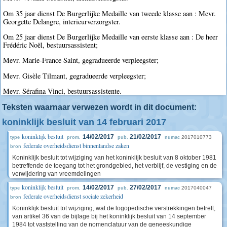
Om 35 jaar dienst De Burgerlijke Medaille van tweede klasse aan : Mevr.
Georgette Delangre, interieurverzorgster.
Om 25 jaar dienst De Burgerlijke Medaille van eerste klasse aan : De heer
Frédéric Noël, bestuursassistent;
Mevr. Marie-France Saint, gegradueerde verpleegster;
Mevr. Gisèle Tilmant, gegradueerde verpleegster;
Mevr. Sérafina Vinci, bestuursassistente.
Teksten waarnaar verwezen wordt in dit document:
koninklijk besluit van 14 februari 2017
koninklijk besluit
14/02/2017
21/02/2017
2017010773
type
prom.
pub.
numac
federale overheidsdienst binnenlandse zaken
bron
Koninklijk besluit tot wijziging van het koninklijk besluit van 8 oktober 1981
betreffende de toegang tot het grondgebied, het verblijf, de vestiging en de
verwijdering van vreemdelingen
koninklijk besluit
14/02/2017
27/02/2017
2017040047
type
prom.
pub.
numac
federale overheidsdienst sociale zekerheid
bron
Koninklijk besluit tot wijziging, wat de logopedische verstrekkingen betreft,
van artikel 36 van de bijlage bij het koninklijk besluit van 14 september
1984 tot vaststelling van de nomenclatuur van de geneeskundige