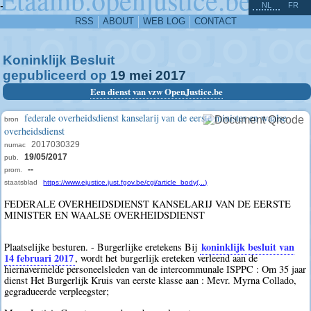
^
-
NL
FR
RSS
ABOUT
WEB LOG
CONTACT
Koninklijk Besluit
gepubliceerd op
19
mei
2017
Een dienst van vzw OpenJustice.be
federale overheidsdienst kanselarij van de eerste minister en waalse
bron
overheidsdienst
2017030329
numac
19/05/2017
pub.
--
prom.
staatsblad
https://www.ejustice.just.fgov.be/cgi/article_body(...)
FEDERALE OVERHEIDSDIENST KANSELARIJ VAN DE EERSTE
MINISTER EN WAALSE OVERHEIDSDIENST
koninklijk besluit van
Plaatselijke besturen. - Burgerlijke eretekens Bij
14 februari 2017
, wordt het burgerlijk ereteken verleend aan de
hiernavermelde personeelsleden van de intercommunale ISPPC : Om 35 jaar
dienst Het Burgerlijk Kruis van eerste klasse aan : Mevr. Myrna Collado,
gegradueerde verpleegster;