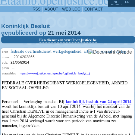
^
-
NL
FR
RSS
ABOUT
WEB LOG
CONTACT
Koninklijk Besluit
gepubliceerd op
21
mei
2014
Een dienst van vzw OpenJustice.be
federale overheidsdienst werkgelegenheid, arbeid en sociaal overleg
bron
2014202865
numac
21/05/2014
pub.
--
prom.
staatsblad
https://www.ejustice.just.fgov.be/cgi/article_body(...)
FEDERALE OVERHEIDSDIENST WERKGELEGENHEID, ARBEID
EN SOCIAAL OVERLEG
koninklijk besluit van 24 april 2014
Personeel. - Verlenging mandaat Bij
wordt het koninklijk besluit van 10 april 2014, waarbij het mandaat van de
heer Christian DENEVE in de managementfunctie n-1 van directeur-
generaal bij de Algemene Directie Humanisering van de Arbeid, met ingang
van 1 mei 2014 verlengd wordt voor een periode van maximum zes
maanden, ingetrokken.
Het mandaat van de heer Christian DENEVE in de managementfunctie n-1