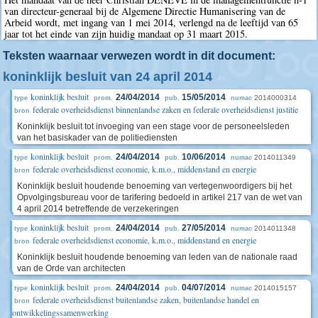
van directeur-generaal bij de Algemene Directie Humanisering van de
Arbeid wordt, met ingang van 1 mei 2014, verlengd na de leeftijd van 65
jaar tot het einde van zijn huidig mandaat op 31 maart 2015.
Teksten waarnaar verwezen wordt in dit document:
koninklijk besluit van 24 april 2014
koninklijk besluit
24/04/2014
15/05/2014
2014000314
type
prom.
pub.
numac
federale overheidsdienst binnenlandse zaken en federale overheidsdienst justitie
bron
Koninklijk besluit tot invoeging van een stage voor de personeelsleden
van het basiskader van de politiediensten
koninklijk besluit
24/04/2014
10/06/2014
2014011349
type
prom.
pub.
numac
federale overheidsdienst economie, k.m.o., middenstand en energie
bron
Koninklijk besluit houdende benoeming van vertegenwoordigers bij het
Opvolgingsbureau voor de tarifering bedoeld in artikel 217 van de wet van
4 april 2014 betreffende de verzekeringen
koninklijk besluit
24/04/2014
27/05/2014
2014011348
type
prom.
pub.
numac
federale overheidsdienst economie, k.m.o., middenstand en energie
bron
Koninklijk besluit houdende benoeming van leden van de nationale raad
van de Orde van architecten
koninklijk besluit
24/04/2014
04/07/2014
2014015157
type
prom.
pub.
numac
federale overheidsdienst buitenlandse zaken, buitenlandse handel en
bron
ontwikkelingssamenwerking