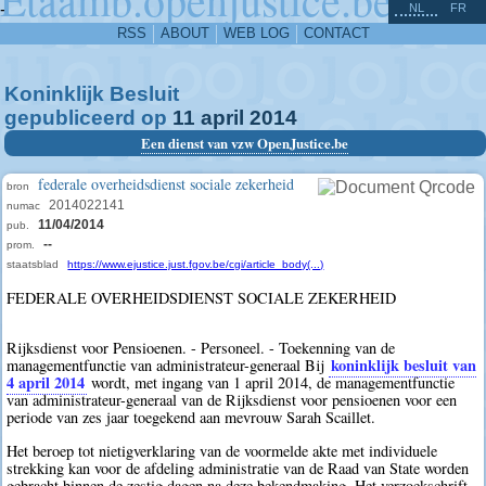
^
-
NL
FR
RSS
ABOUT
WEB LOG
CONTACT
Koninklijk Besluit
gepubliceerd op
11
april
2014
Een dienst van vzw OpenJustice.be
federale overheidsdienst sociale zekerheid
bron
2014022141
numac
11/04/2014
pub.
--
prom.
staatsblad
https://www.ejustice.just.fgov.be/cgi/article_body(...)
FEDERALE OVERHEIDSDIENST SOCIALE ZEKERHEID
Rijksdienst voor Pensioenen. - Personeel. - Toekenning van de
koninklijk besluit van
managementfunctie van administrateur-generaal Bij
4 april 2014
wordt, met ingang van 1 april 2014, de managementfunctie
van administrateur-generaal van de Rijksdienst voor pensioenen voor een
periode van zes jaar toegekend aan mevrouw Sarah Scaillet.
Het beroep tot nietigverklaring van de voormelde akte met individuele
strekking kan voor de afdeling administratie van de Raad van State worden
gebracht binnen de zestig dagen na deze bekendmaking. Het verzoekschrift