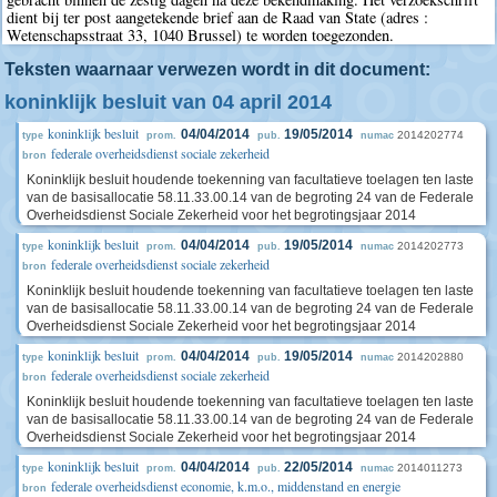
dient bij ter post aangetekende brief aan de Raad van State (adres :
Wetenschapsstraat 33, 1040 Brussel) te worden toegezonden.
Teksten waarnaar verwezen wordt in dit document:
koninklijk besluit van 04 april 2014
koninklijk besluit
04/04/2014
19/05/2014
2014202774
type
prom.
pub.
numac
federale overheidsdienst sociale zekerheid
bron
Koninklijk besluit houdende toekenning van facultatieve toelagen ten laste
van de basisallocatie 58.11.33.00.14 van de begroting 24 van de Federale
Overheidsdienst Sociale Zekerheid voor het begrotingsjaar 2014
koninklijk besluit
04/04/2014
19/05/2014
2014202773
type
prom.
pub.
numac
federale overheidsdienst sociale zekerheid
bron
Koninklijk besluit houdende toekenning van facultatieve toelagen ten laste
van de basisallocatie 58.11.33.00.14 van de begroting 24 van de Federale
Overheidsdienst Sociale Zekerheid voor het begrotingsjaar 2014
koninklijk besluit
04/04/2014
19/05/2014
2014202880
type
prom.
pub.
numac
federale overheidsdienst sociale zekerheid
bron
Koninklijk besluit houdende toekenning van facultatieve toelagen ten laste
van de basisallocatie 58.11.33.00.14 van de begroting 24 van de Federale
Overheidsdienst Sociale Zekerheid voor het begrotingsjaar 2014
koninklijk besluit
04/04/2014
22/05/2014
2014011273
type
prom.
pub.
numac
federale overheidsdienst economie, k.m.o., middenstand en energie
bron