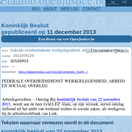
^
-
NL
FR
RSS
ABOUT
WEB LOG
CONTACT
Koninklijk Besluit
gepubliceerd op
11
december
2013
Een dienst van vzw OpenJustice.be
federale overheidsdienst werkgelegenheid, arbeid en sociaal overleg
bron
2013206120
numac
11/12/2013
pub.
--
prom.
staatsblad
https://www.ejustice.just.fgov.be/cgi/article_body(...)
FEDERALE OVERHEIDSDIENST WERKGELEGENHEID, ARBEID
EN SOCIAAL OVERLEG
koninklijk besluit van 22 november
Arbeidsgerechten. - Ontslag Bij
2013
, wordt aan de heer GALLEZ Alain, op zijn verzoek, eervol ontslag
verleend uit het ambt van werkend rechter in sociale zaken, als werkgever,
bij de arbeidsrechtbank van Luik.
Teksten waarnaar verwezen wordt in dit document:
koninklijk besluit van 22 november 2013