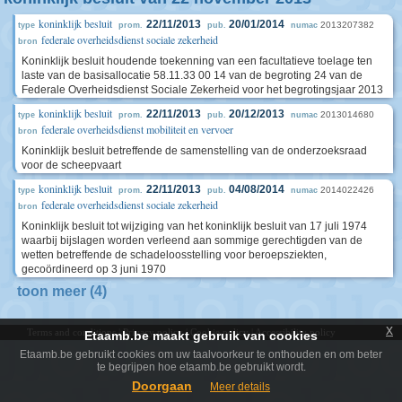
koninklijk besluit
22/11/2013
20/01/2014
2013207382
type
prom.
pub.
numac
federale overheidsdienst sociale zekerheid
bron
Koninklijk besluit houdende toekenning van een facultatieve toelage ten
laste van de basisallocatie 58.11.33 00 14 van de begroting 24 van de
Federale Overheidsdienst Sociale Zekerheid voor het begrotingsjaar 2013
koninklijk besluit
22/11/2013
20/12/2013
2013014680
type
prom.
pub.
numac
federale overheidsdienst mobiliteit en vervoer
bron
Koninklijk besluit betreffende de samenstelling van de onderzoeksraad
voor de scheepvaart
koninklijk besluit
22/11/2013
04/08/2014
2014022426
type
prom.
pub.
numac
federale overheidsdienst sociale zekerheid
bron
Koninklijk besluit tot wijziging van het koninklijk besluit van 17 juli 1974
waarbij bijslagen worden verleend aan sommige gerechtigden van de
wetten betreffende de schadeloosstelling voor beroepsziekten,
gecoördineerd op 3 juni 1970
toon meer (4)
x
Terms and conditions
|
Privacy policy
|
Cookie policy
|
Accessibility policy
Etaamb.be maakt gebruik van cookies
Etaamb.be gebruikt cookies om uw taalvoorkeur te onthouden en om beter
te begrijpen hoe etaamb.be gebruikt wordt.
Doorgaan
Meer details