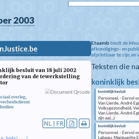
ber
2003
Etaamb
biedt de inho
nJustice.be
afkondigings- en publ
afprintbaar te zijn, en 
Teksten die n
klijk besluit van 18 juli 2002
rdering van de tewerkstelling
koninklijk bes
tor
koninklijk besluit
ciaal overleg,
Personeel. - Eervol o
 overheidsdienst
Van Lierde, André Eg
fmilieu
Volksgezondheid, Vei
Van Lierde, André Eg
zijn aa(...)
NL | FR
koninklijk besluit
Personnel. - Eervol o
Labeau, Marguerite Em
le_body(...)