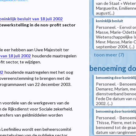
van de Staat « Wetens
Marguerite, Emilienne
august(...)
oninklijk besluit van 18 juli 2002
koninklijk besluit
werkstelling in de non-profit sector
Personeel. - Eervol o
Masse, Marie-Odette 
Wetenschappelijke Inr
Mevr. Masse, Marie-O
september 2004, (...)
e eer hebben aan Uwe Majesteit ter
toon meer (7)
 van 18 juli 2002
houdende maatregelen
t sector, te wijzigen.
benoeming doo
02
houdende maatregelen met het oog
benoeming door koninklij
in overeenstemming te brengen met de
Personeel. - Benoemi
de programmawet van 22 december 2003.
Demarez, Myriam, met
dienstverband benoem
Fede De datum van r
en voordele van de werkgevers van de
2002. (...)
de Rijksdienst voor Sociale zekerheid.
benoeming door koninklij
ransfers van geldmiddelen worden
Personeel. - Benoemi
Thisse, Pierre, met i
benoemd tot de graad
en Leefmilieu wordt een beheerscomité
datum van ranginnemin
gingstehuizen van de publieke sector