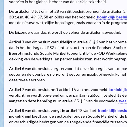
voorzien in het globaal beheer van de sociale zekerheid.
De artikelen 3 tot en met 28 van dit besluit brengen de artikelen 3, 4,
30 t.e.m. 48, 49, 57, 58 en 60bis van het voormeld
koninklijk beslui
met de nieuwe wettelijke bepalingen, zoals voorzien in de progra
De bijzondere aandacht wordt op volgende artikelen gevestigd.
Artikel 3 van dit besluit verduidelijkt in artikel 3, § 2 van het voorm
dat in het bedrag dat RSZ dient te storten aan de Fondsen Sociale
Begrotingsfonds Sociale Maribel (opgericht bij de FOD Werkgelegen
dekking van de werkings- en personeelskosten, niet wordt begrep
Artikel 6 van dit besluit zorgt ervoor dat dezelfde regels van toep
sector en de openbare non-profit sector en maakt bijgevolg komaf
deze twee sectoren.
Artikel 7 van dit besluit heft artikel 16 van het voormeld
koninklijk
verplichting wordt opgelegd om per paritair (sub)comité slechts éé
aangezien deze bepaling nu in artikel 35, § 5 van de voormelde
wet 
Artikel 8 van dit besluit voegt in artikel 18 van het
koninklijk beslu
mogelijkheid biedt aan de sectorale fondsen Sociale Maribel of de
onverschuldigde bedragen van de toegekende financiële tussenkom