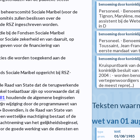
benoeming door koninklij
Personeel. - Benoemi
 beheerscomité Sociale Maribel (voor de
Tignon, Marylène, me
omités zullen beslissen over de
assistent bij de Wet
j de RSZ ingeschreven worden.
in D
ie bij de Fondsen Sociale Maribel
benoeming door koninklij
r Sociale zekerheid en van daaruit, op
Personeel. - Benoemi
geven voor de financiering van
Toussaint, Jean-Franç
eerste mandaat van t
ties die worden toegekend aan de
benoeming door koninklij
Kruispuntbank van de
koninklijk besluit va
ds Sociale Maribel opgericht bij RSZ-
2004 : - worden beno
vertegenwoordigers 
t de Raad van State dat de terugwerkende
de meest repre(...)
kel toelaatbaar zijn op voorwaarde dat zij
981
houdende de algemene beginselen
Teksten waarn
zijn wijziging door de programmawet van
 » Bovendien, is de Raad van State van
een wettelijke machtiging bestaat of de
wet van 01 a
nachtneming van het gelijkheidsbeginsel,
 voor de goede werking van de diensten en
wet
type
01/08/1985
prom.