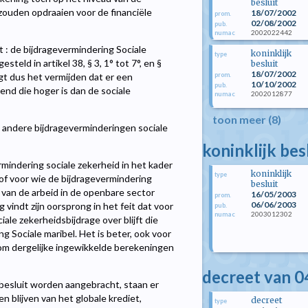
besluit
zouden opdraaien voor de financiële
18/07/2002
prom.
02/08/2002
pub.
2002022442
numac
uit : de bijdragevermindering Sociale
koninklijk
type
teld in artikel 38, § 3, 1° tot 7°, en §
besluit
18/07/2002
prom.
t dus het vermijden dat er een
10/10/2002
pub.
end die hoger is dan de sociale
2002012877
numac
toon meer (8)
et andere bijdrageverminderingen sociale
koninklijk bes
ermindering sociale zekerheid in het kader
koninklijk
type
 of voor wie de bijdragevermindering
besluit
 van de arbeid in de openbare sector
16/05/2003
prom.
06/06/2003
g vindt zijn oorsprong in het feit dat voor
pub.
2003012302
numac
le zekerheidsbijdrage over blijft die
 Sociale maribel. Het is beter, ook voor
, om dergelijke ingewikkelde berekeningen
decreet van 0
pbesluit worden aangebracht, staan er
en blijven van het globale krediet,
decreet
type