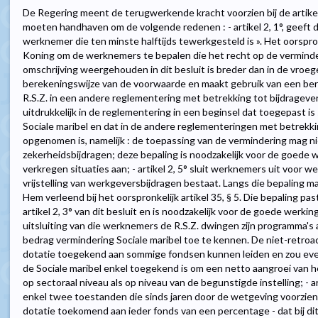
De Regering meent de terugwerkende kracht voorzien bij de artikelen 2
moeten handhaven om de volgende redenen : - artikel 2, 1°, geeft d
werknemer die ten minste halftijds tewerkgesteld is ». Het oorspron
Koning om de werknemers te bepalen die het recht op de verminde
omschrijving weergehouden in dit besluit is breder dan in de vroege
berekeningswijze van de voorwaarde en maakt gebruik van een ber
R.S.Z. in een andere reglementering met betrekking tot bijdragevermi
uitdrukkelijk in de reglementering in een beginsel dat toegepast is
Sociale maribel en dat in de andere reglementeringen met betrekk
opgenomen is, namelijk : de toepassing van de vermindering mag nie
zekerheidsbijdragen; deze bepaling is noodzakelijk voor de goede 
verkregen situaties aan; - artikel 2, 5° sluit werknemers uit voor we
vrijstelling van werkgeversbijdragen bestaat. Langs die bepaling 
Hem verleend bij het oorspronkelijk artikel 35, § 5. Die bepaling pas
artikel 2, 3° van dit besluit en is noodzakelijk voor de goede werki
uitsluiting van die werknemers de R.S.Z. dwingen zijn programma'
bedrag vermindering Sociale maribel toe te kennen. De niet-retroac
dotatie toegekend aan sommige fondsen kunnen leiden en zou even
de Sociale maribel enkel toegekend is om een netto aangroei van 
op sectoraal niveau als op niveau van de begunstigde instelling; - arti
enkel twee toestanden die sinds jaren door de wetgeving voorzien z
dotatie toekomend aan ieder fonds van een percentage - dat bij dit