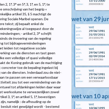
15/11/2000
pub.
, 1°, 3° en 5°, 3, 1°, en 5, 1°, te
2000000832
numac
e omschrijving van het begrip «
kelijke artikel 35, § 5 machtigt de
wet van 29 ju
ring Sociale Maribel openen. De
re tekst; zij bepaalt enkel de
wet
type
ekeningswijze al toegepast door de
29/06/1981
prom.
nderingen; - artikel 2, 3° schrijft
31/05/2011
pub.
2011000295
 sinds de invoering van de regeling
numac
ing tot bijdrageverminderingen
t leiden tot negatieve sociale
wet
type
29/06/1981
werking van de diensten en tast geen
prom.
02/09/2014
pub.
lke een volledige of quasi volledige
2014000386
numac
maakt de Koning gebruik van de machtiging
t concreter toe de bepaling ingelast bij
wet
type
ng van de diensten. Inderdaad zou de niet-
29/06/1981
prom.
s aan te passen om een verwaarloosbaar
17/11/2015
pub.
2015000647
numac
tiviteit zou tot een vermindering van de
tueel tot afdankingen leiden daar waar
het werkvolume te verwezenlijken zowel
wet van 10 ap
kel 3, 1°, en artikel 5, 1°, bevestigen
ijn, namelijk : de afhouding op de
wet
type
 besluit niet gewijzigd wordt - bestemd
10/04/1995
prom.