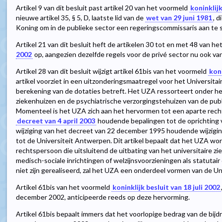
Artikel 9 van dit besluit past artikel 20 van het voormeld
koninklijk
nieuwe artikel 35, § 5, D, laatste lid van de
wet van 29 juni 1981
, 
Koning om in de publieke sector een regeringscommissaris aan te s
Artikel 21 van dit besluit heft de artikelen 30 tot en met 48 van h
2002
op, aangezien dezelfde regels voor de privé sector nu ook van
Artikel 28 van dit besluit wijzigt artikel 61bis van het voormeld
koni
artikel voorziet in een uitzonderingsmaatregel voor het Universit
berekening van de dotaties betreft. Het UZA ressorteert onder he
ziekenhuizen en de psychiatrische verzorgingstehuizen van de publ
Momenteel is het UZA zich aan het hervormen tot een aparte recht
decreet van 4 april 2003
houdende bepalingen tot de oprichting 
wijziging van het decreet van 22 december 1995 houdende wijzigi
tot de Universiteit Antwerpen. Dit artikel bepaalt dat het UZA wo
rechtspersoon die uitsluitend de uitbating van het universitaire 
medisch-sociale inrichtingen of welzijnsvoorzieningen als statutai
niet zijn gerealiseerd, zal het UZA een onderdeel vormen van de U
Artikel 61bis van het voormeld
koninklijk besluit van 18 juli 2002
december 2002, anticipeerde reeds op deze hervorming.
Artikel 61bis bepaalt immers dat het voorlopige bedrag van de bij