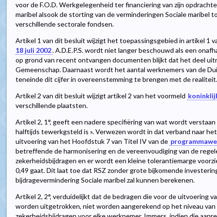
voor de F.O.D. Werkgelegenheid ter financiering van zijn opdracht
maribel alsook de storting van de verminderingen Sociale maribel 
verschillende sectorale fondsen.
Artikel 1 van dit besluit wijzigt het toepassingsgebied in artikel 1
18 juli 2002
. A.D.E.P.S. wordt niet langer beschouwd als een onafh
op grond van recent ontvangen documenten blijkt dat het deel uit
Gemeenschap. Daarnaast wordt het aantal werknemers van de Dui
teneinde dit cijfer in overeenstemming te brengen met de realiteit
Artikel 2 van dit besluit wijzigt artikel 2 van het voormeld
koninklij
verschillende plaatsten.
Artikel 2, 1°, geeft een nadere specifiëring van wat wordt verstaa
halftijds tewerkgsteld is ». Verwezen wordt in dat verband naar het
uitvoering van het Hoofdstuk 7 van Titel IV van de
programmawet
betreffende de harmonisering en de vereenvoudiging van de regele
zekerheidsbijdragen en er wordt een kleine tolerantiemarge voorzi
0,49 gaat. Dit laat toe dat RSZ zonder grote bijkomende investeri
bijdragevermindering Sociale maribel zal kunnen berekenen.
Artikel 2, 2°, verduidelijkt dat de bedragen die voor de uitvoering 
worden uitgetrokken, niet worden aangerekend op het niveau van d
zekerheidsbijdragen voor elke werknemer. Immers, indien die aanr