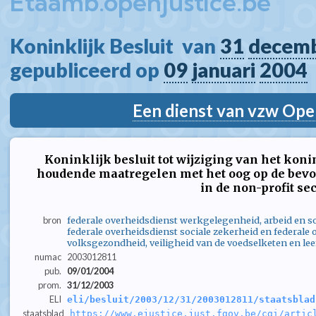
Etaamb.openjustice.be
Koninklijk Besluit  van 
31
decem
gepubliceerd op 
09
januari
2004
Een dienst van vzw Ope
Koninklijk besluit tot wijziging van het konin
houdende maatregelen met het oog op de bevo
in de non-profit sec
bron
federale overheidsdienst werkgelegenheid, arbeid en so
federale overheidsdienst sociale zekerheid en federale
volksgezondheid, veiligheid van de voedselketen en lee
numac
2003012811
pub.
09/01/2004
prom.
31/12/2003
ELI
eli/besluit/2003/12/31/2003012811/staatsblad
staatsblad
https://www.ejustice.just.fgov.be/cgi/artic