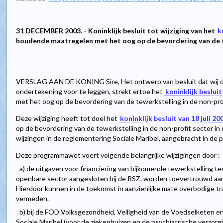
31 DECEMBER 2003. - Koninklijk besluit tot wijziging van het
k
houdende maatregelen met het oog op de bevordering van de te
VERSLAG AAN DE KONING Sire, Het ontwerp van besluit dat wij d
ondertekening voor te leggen, strekt ertoe het
koninklijk besluit
met het oog op de bevordering van de tewerkstelling in de non-profi
Deze wijziging heeft tot doel het
koninklijk besluit van 18 juli 20
op de bevordering van de tewerkstelling in de non-profit sector 
wijzingen in de reglementering Sociale Maribel, aangebracht in 
Deze programmawet voert volgende belangrijke wijzigingen door :
a) de uitgaven voor financiering van bijkomende tewerkstelling t
openbare sector aangesloten bij de RSZ, worden toevertrouwd aan 
Hierdoor kunnen in de toekomst in aanzienlijke mate overbodige t
vermeden.
b) bij de FOD Volksgezondheid, Veiligheid van de Voedselketen 
Sociale Maribel (voor de ziekenhuizen en de psychiatrische verzor