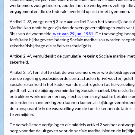
werknemers zou gebeuren, zouden het de werkgevers zelf zijn die 
engagementen die de federale overheid op zich heeft genomen.
Artikel 2, 3°, voegt een § 3 toe aan artikel 2 van het koninklijk besl
Maribel kan nooit hoger zijn dan de werkgeversbijdragen zoals vastges
3bis van de voormelde
wet van 29 juni 1981
. De toevoeging beoog
forfaitaire bijdragevermindering Sociale maribel zou worden toegek
zekerheidsbijdrage die reëel verschuldigd is.
Artikel 2, 4°, verduidelijkt de cumulatie-regeling Sociale maribel m
zekerheid.
Artikel 2, 5°, ten slotte sluit de werknemers voor wie de bijdragev
van de regeling gesubsidieerde contractuelen (privé-sector) geldt
sociale zekerheid in het kader van de maatregelen tot herverdeling
geldt, uit van de bijdragevermindering Sociale maribel. Die uitsluitin
betrokken werknemers er nog slechts een marginaal te betalen socia
potentieel in aanmerking zou kunnen komen als bijdragevermindering
de transparantie in de vaststelling van de toe te kennen dotaties
te vermijden.
De verschillende verfijningen die middels artikel 2 van het ontwer
borg voor dat de uitgaven voor de sociale maribel binnen de krijtlijn