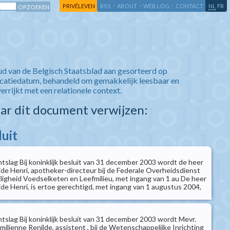
-
-
-
-
PRIVÉLEVEN
RSS
ABOUT
WEB LOG
CONTACT
NL
FR
ud van de Belgisch Staatsblad aan gesorteerd op
icatiedatum, behandeld om gemakkelijk leesbaar en
verrijkt met een relationele context.
aar dit document verwijzen:
luit
ntslag Bij koninklijk besluit van 31 december 2003 wordt de heer
ide Henri, apotheker-directeur bij de Federale Overheidsdienst
ligheid Voedselketen en Leefmilieu, met ingang van 1 au De heer
ide Henri, is ertoe gerechtigd, met ingang van 1 augustus 2004,
ntslag Bij koninklijk besluit van 31 december 2003 wordt Mevr.
ilienne Renilde, assistent , bij de Wetenschappelijke Inrichting