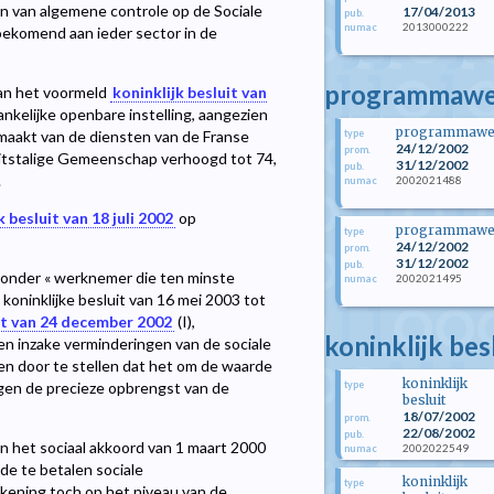
en van algemene controle op de Sociale
17/04/2013
pub.
2013000222
numac
toekomend aan ieder sector in de
programmawet
 van het voormeld
koninklijk besluit van
ankelijke openbare instelling, aangezien
programmawe
type
maakt van de diensten van de Franse
24/12/2002
prom.
tstalige Gemeenschap verhoogd tot 74,
31/12/2002
pub.
.
2002021488
numac
k besluit van 18 juli 2002
op
programmawe
type
24/12/2002
prom.
31/12/2002
pub.
n onder « werknemer die ten minste
2002021495
numac
 koninklijke besluit van 16 mei 2003 tot
 van 24 december 2002
(I),
koninklijk bes
n inzake verminderingen van de sociale
en door te stellen dat het om de waarde
koninklijk
type
ngen de precieze opbrengst van de
besluit
18/07/2002
prom.
22/08/2002
pub.
van het sociaal akkoord van 1 maart 2000
2002022549
numac
e te betalen sociale
koninklijk
type
ekening toch op het niveau van de