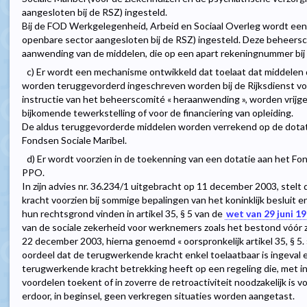
aangesloten bij de RSZ) ingesteld.
Bij de FOD Werkgelegenheid, Arbeid en Sociaal Overleg wordt een
openbare sector aangesloten bij de RSZ) ingesteld. Deze beheersc
aanwending van de middelen, die op een apart rekeningnummer bi
c) Er wordt een mechanisme ontwikkeld dat toelaat dat middelen d
worden teruggevorderd ingeschreven worden bij de Rijksdienst voo
instructie van het beheerscomité « heraanwending », worden vrijge
bijkomende tewerkstelling of voor de financiering van opleiding.
De aldus teruggevorderde middelen worden verrekend op de dota
Fondsen Sociale Maribel.
d) Er wordt voorzien in de toekenning van een dotatie aan het Fon
PPO.
In zijn advies nr. 36.234/1 uitgebracht op 11 december 2003, stel
kracht voorzien bij sommige bepalingen van het koninklijk besluit en
hun rechtsgrond vinden in artikel 35, § 5 van de
wet van 29 juni 1
van de sociale zekerheid voor werknemers zoals het bestond vóór 
22 december 2003, hierna genoemd « oorspronkelijk artikel 35, § 5.
oordeel dat de terugwerkende kracht enkel toelaatbaar is ingeval 
terugwerkende kracht betrekking heeft op een regeling die, met i
voordelen toekent of in zoverre de retroactiviteit noodzakelijk is
erdoor, in beginsel, geen verkregen situaties worden aangetast.