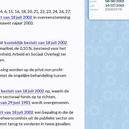
04/04/2003
prom.
14/07/2003
pub.
2003035745
numac
 6, 15, 16, 18, 20, 21, 22, 23, 24, 26, 27,
t van 18 juli 2002
in overeenstemming
mmawet najaar 2003.
eld
koninklijk besluit van 18 juli 2002
 maribel, de 0,10 %, bestemd voor het
heid, Arbeid en Sociaal Overleg) ter
en.
assing worden op de privé non profit-
 met de ongelijke behandeling tussen
 besluit van 18 juli 2002
op, waarin de
n sectoraal fonds op te richten,
van 29 juni 1981
wordt overgenomen.
it van 18 juli 2002
een bepaling in die de
 beheerscomités uit de publieke sector om
st terug te vorderen in twee gevallen.