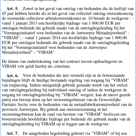
Art. 5.
Zowel in het geval van ontslag van bedienden die de leeftijd van
45 jaar hebben bereikt als in het geval van collectief ontslag overeenkomstig
de voormelde collectieve arbeidsovereenkomst nr. 10 betaalt de werkgever : -
vanaf 1 januari 2013 een hoofdelijke bijdrage van 1 600,00 EUR per
ontslagen bediende die gebruik maakt van de ontslagbegeleiding bij het
"Vormingsinitiatief voor bedienden van de Antwerpse Metaalnijverheid" -
"VIBAM"; - vanaf 1 januari 2014 een hoofdelijke bijdrage van 1 800,00
EUR per ontslagen bediende die gebruik maakt van de ontslagbegeleiding
bij het "Vormingsinitiatief voor bedienden van de Antwerpse
Metaalnijverheid" - "VIBAM".
De datum van ondertekening van het contract tussen opdrachtgever en
VIBAM vzw geldt hierbij als criterium.
Art. 6.
Voor de bedienden die niet vermeld zijn in de bovenstaande
bepalingen blijft de huidige bestaande regeling van toegang bij "VIBAM"
van toepassing. Indien oneigenlijk gebruik gemaakt wordt van het stelsel
van ontslagbegeleiding bij individueel ontslag of indien de werkgever de
toegang tot ontslagbegeleiding bij "VIBAM" weigert, kan de meest gerede
partij een beroep doen op het verzoeningsbureau van de Gewestelijke
Paritaire Sectie voor de bedienden van de metaalfabrikatennijverheid van de
provincie Antwerpen. Bij gebrek aan overeenstemming in het
verzoeningsbureau kan de raad van bestuur van "VIBAM" beslissen om
bovenvermelde hoofdelijke bijdrage per bediende die gebruik maakt van de
ontslagbegeleiding bij VIBAM op te leggen aan de werkgever.
Art. 7.
De aangeboden begeleiding gebeurt via "VIBAM" of bij een