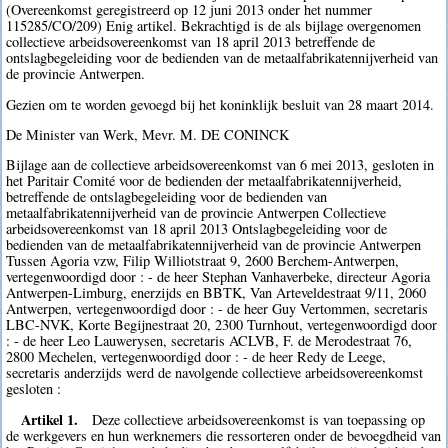
(Overeenkomst geregistreerd op 12 juni 2013 onder het nummer
115285/CO/209) Enig artikel. Bekrachtigd is de als bijlage overgenomen
collectieve arbeidsovereenkomst van 18 april 2013 betreffende de
ontslagbegeleiding voor de bedienden van de metaalfabrikatennijverheid van
de provincie Antwerpen.
Gezien om te worden gevoegd bij het koninklijk besluit van 28 maart 2014.
De Minister van Werk, Mevr. M. DE CONINCK
Bijlage aan de collectieve arbeidsovereenkomst van 6 mei 2013, gesloten in
het Paritair Comité voor de bedienden der metaalfabrikatennijverheid,
betreffende de ontslagbegeleiding voor de bedienden van
metaalfabrikatennijverheid van de provincie Antwerpen Collectieve
arbeidsovereenkomst van 18 april 2013 Ontslagbegeleiding voor de
bedienden van de metaalfabrikatennijverheid van de provincie Antwerpen
Tussen Agoria vzw, Filip Williotstraat 9, 2600 Berchem-Antwerpen,
vertegenwoordigd door : - de heer Stephan Vanhaverbeke, directeur Agoria
Antwerpen-Limburg, enerzijds en BBTK, Van Arteveldestraat 9/11, 2060
Antwerpen, vertegenwoordigd door : - de heer Guy Vertommen, secretaris
LBC-NVK, Korte Begijnestraat 20, 2300 Turnhout, vertegenwoordigd door
: - de heer Leo Lauwerysen, secretaris ACLVB, F. de Merodestraat 76,
2800 Mechelen, vertegenwoordigd door : - de heer Redy de Leege,
secretaris anderzijds werd de navolgende collectieve arbeidsovereenkomst
gesloten :
Artikel 1.
Deze collectieve arbeidsovereenkomst is van toepassing op
de werkgevers en hun werknemers die ressorteren onder de bevoegdheid van