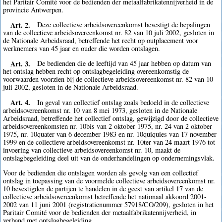
het Paritair Comité voor de bedienden der metaalfabrikatennijverheid in de
provincie Antwerpen.
Art. 2.
Deze collectieve arbeidsovereenkomst bevestigt de bepalingen
van de collectieve arbeidsovereenkomst nr. 82 van 10 juli 2002, gesloten in
de Nationale Arbeidsraad, betreffende het recht op outplacement voor
werknemers van 45 jaar en ouder die worden ontslagen.
Art. 3.
De bedienden die de leeftijd van 45 jaar hebben op datum van
het ontslag hebben recht op ontslagbegeleiding overeenkomstig de
voorwaarden voorzien bij de collectieve arbeidsovereenkomst nr. 82 van 10
juli 2002, gesloten in de Nationale Arbeidsraad.
Art. 4.
In geval van collectief ontslag zoals bedoeld in de collectieve
arbeidsovereenkomst nr. 10 van 8 mei 1973, gesloten in de Nationale
Arbeidsraad, betreffende het collectief ontslag, gewijzigd door de collectieve
arbeidsovereenkomsten nr. 10bis van 2 oktober 1975, nr. 24 van 2 oktober
1975, nr. 10quater van 6 december 1983 en nr. 10quiquies van 17 november
1999 en de collectieve arbeidsovereenkomst nr. 10ter van 24 maart 1976 tot
invoering van collectieve arbeidsovereenkomst nr. 10, maakt de
ontslagbegeleiding deel uit van de onderhandelingen op ondernemingsvlak.
Voor de bedienden die ontslagen worden als gevolg van een collectief
ontslag in toepassing van de voormelde collectieve arbeidsovereenkomst nr.
10 bevestigden de partijen te handelen in de geest van artikel 17 van de
collectieve arbeidsovereenkomst betreffende het nationaal akkoord 2001-
2002 van 11 juni 2001 (registratienummer 57918/CO/209), gesloten in het
Paritair Comité voor de bedienden der metaalfabrikatennijverheid, in
verband met ontslagbegeleiding.