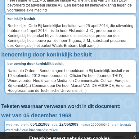
heer Hilaire WILLEMS, attaché klasse A2, met ingang van 1 maart 2014
bevorderd tot adviseur klasse A3. Een beroep tot nietigverklaring tegen de
voormelde akte met ind
koninklijk besluit
Rechterlijke Orde Bij koninklijke besluiten van 25 april 2014, die uitwerking
hebben op 1 april 2014: - is de heer Elslander, J.-C., procureur des
Konings bij het parket Nijvel, benoemd tot substituut-procureur des
Konings bij het nieuwe pa - de heer Trigaux, J.-M., substituut-procureur
des Konings bij het parket Waals-Brabant, blijft aan(...)
benoeming door koninklijk besluit
benoeming door koninklijk besluit
Nationale Orden. - Benoemingen Leopoldsorde Bij koninklijk besluit van
19 september 2013 werd benoemd : Officier De heer Joannes THUY,
Woordvoerder, Hoofd van de Media- en Communicatie-Cel van Eurojust .
Bij koninkli(...) Commandeur De heer Marcel VAN DE VOORDE, Emeritus
Hoogleraar aan de Technische Universiteit t(...)
Teksten waarnaar verwezen wordt in dit document:
wet van 05 december 1968
wet
federale
05/12/1968
22/05/2009
2009000346
type
prom.
pub.
numac
bron
overheidsdienst binnenlandse zaken
x
Wet betreffende de collectieve arbeidsovereenkomsten en de paritaire
Etaamb.be maakt gebruik van cookies