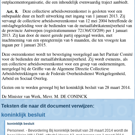
outplacementorganisatie, die een inhoudelijk evenwaardig traject aanbiedt.
Art. 8.
Deze collectieve arbeidsovereenkomst is gesloten voor een
onbepaalde duur en heeft uitwerking met ingang van 1 januari 2013. Zij
vervangt de collectieve arbeidsovereenkomst van 12 mei 2004 betreffende de
ontslagbegeleiding voor de bedienden van de metaalfabrikatennijverheid van
de provincie Antwerpen (registratienummer 72136/CO/209) per 1 januari
2013. Zij kan door de meest gerede partij opgezegd worden, met
inachtneming van een opzegtermijn van 6 maanden, die ten vroegste kan
ingaan per 1 januari 2015.
Deze overeenkomst wordt ter bevestiging voorgelegd aan het Paritair Comité
voor de bedienden der metaalfabrikatennijverheid. Zij wordt eveneens, als
een collectieve arbeidsovereenkomst voor een groep van ondernemingen,
neergelegd bij de Griffie van de Algemene Directie Collectieve
Arbeidsbetrekkingen van de Federale Overheidsdienst Werkgelegenheid,
Arbeid en Sociaal Overleg.
Gezien om te worden gevoegd bij het koninklijk besluit van 28 maart 2014.
De Minister van Werk, Mevr. M. DE CONINCK
Teksten die naar dit document verwijzen:
koninklijk besluit
koninklijk besluit
Personeel. - Bevordering Bij koninklijk besluit van 28 maart 2014 wordt de