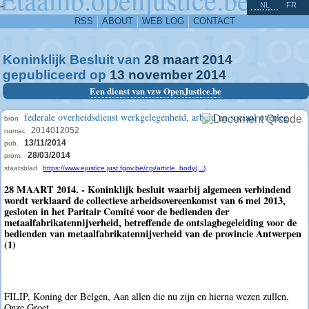
^
-
NL
FR
RSS
ABOUT
WEB LOG
CONTACT
Koninklijk Besluit van
28
maart
2014
gepubliceerd op
13
november
2014
Een dienst van vzw OpenJustice.be
federale overheidsdienst werkgelegenheid, arbeid en sociaal overleg
bron
2014012052
numac
13/11/2014
pub.
28/03/2014
prom.
staatsblad
https://www.ejustice.just.fgov.be/cgi/article_body(...)
28 MAART 2014. - Koninklijk besluit waarbij algemeen verbindend
wordt verklaard de collectieve arbeidsovereenkomst van 6 mei 2013,
gesloten in het Paritair Comité voor de bedienden der
metaalfabrikatennijverheid, betreffende de ontslagbegeleiding voor de
bedienden van metaalfabrikatennijverheid van de provincie Antwerpen
(1)
FILIP, Koning der Belgen, Aan allen die nu zijn en hierna wezen zullen,
Onze Groet.