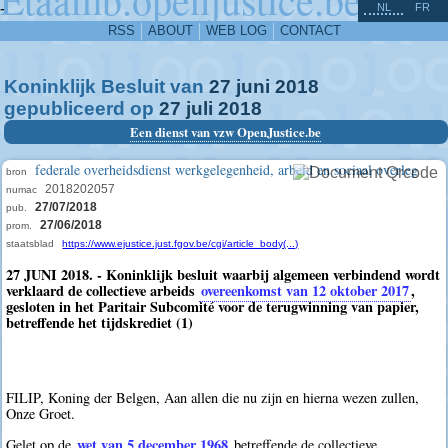
^
-
NL
FR
RSS
ABOUT
WEB LOG
CONTACT
Koninklijk Besluit van
27
juni
2018
gepubliceerd op
27
juli
2018
Een dienst van vzw OpenJustice.be
federale overheidsdienst werkgelegenheid, arbeid en sociaal overleg
bron
2018202057
numac
27/07/2018
pub.
27/06/2018
prom.
staatsblad
https://www.ejustice.just.fgov.be/cgi/article_body(...)
27 JUNI 2018. - Koninklijk besluit waarbij algemeen verbindend wordt
verklaard de collectieve arbeids
overeenkomst van 12 oktober 2017
,
gesloten in het Paritair Subcomité voor de terugwinning van papier,
betreffende het tijdskrediet (1)
FILIP, Koning der Belgen, Aan allen die nu zijn en hierna wezen zullen,
Onze Groet.
wet van 5 december 1968
Gelet op de
betreffende de collectieve