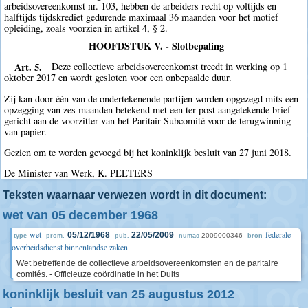
arbeidsovereenkomst nr. 103, hebben de arbeiders recht op voltijds en
halftijds tijdskrediet gedurende maximaal 36 maanden voor het motief
opleiding, zoals voorzien in artikel 4, § 2.
HOOFDSTUK V. - Slotbepaling
Art. 5.
Deze collectieve arbeidsovereenkomst treedt in werking op 1
oktober 2017 en wordt gesloten voor een onbepaalde duur.
Zij kan door één van de ondertekenende partijen worden opgezegd mits een
opzegging van zes maanden betekend met een ter post aangetekende brief
gericht aan de voorzitter van het Paritair Subcomité voor de terugwinning
van papier.
Gezien om te worden gevoegd bij het koninklijk besluit van 27 juni 2018.
De Minister van Werk, K. PEETERS
Teksten waarnaar verwezen wordt in dit document:
wet van 05 december 1968
wet
federale
05/12/1968
22/05/2009
2009000346
type
prom.
pub.
numac
bron
overheidsdienst binnenlandse zaken
Wet betreffende de collectieve arbeidsovereenkomsten en de paritaire
comités. - Officieuze coördinatie in het Duits
koninklijk besluit van 25 augustus 2012