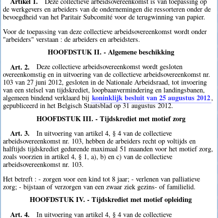
Artikel 1.
Deze collectieve arbeidsovereenkomst is van toepassing op
de werkgevers en arbeiders van de ondernemingen die ressorteren onder de
bevoegdheid van het Paritair Subcomité voor de terugwinning van papier.
Voor de toepassing van deze collectieve arbeidsovereenkomst wordt onder
"arbeiders" verstaan : de arbeiders en arbeidsters.
HOOFDSTUK II. - Algemene beschikking
Art. 2.
Deze collectieve arbeidsovereenkomst wordt gesloten
overeenkomstig en in uitvoering van de collectieve arbeidsovereenkomst nr.
103 van 27 juni 2012, gesloten in de Nationale Arbeidsraad, tot invoering
van een stelsel van tijdskrediet, loopbaanvermindering en landingsbanen,
koninklijk besluit van 25 augustus 2012
algemeen bindend verklaard bij
,
gepubliceerd in het Belgisch Staatsblad op 31 augustus 2012.
HOOFDSTUK III. - Tijdskrediet met motief zorg
Art. 3.
In uitvoering van artikel 4, § 4 van de collectieve
arbeidsovereenkomst nr. 103, hebben de arbeiders recht op voltijds en
halftijds tijdskrediet gedurende maximaal 51 maanden voor het motief zorg,
zoals voorzien in artikel 4, § 1, a), b) en c) van de collectieve
arbeidsovereenkomst nr. 103.
Het betreft : - zorgen voor een kind tot 8 jaar; - verlenen van palliatieve
zorg; - bijstaan of verzorgen van een zwaar ziek gezins- of familielid.
HOOFDSTUK IV. - Tijdskrediet met motief opleiding
Art. 4.
In uitvoering van artikel 4, § 4 van de collectieve