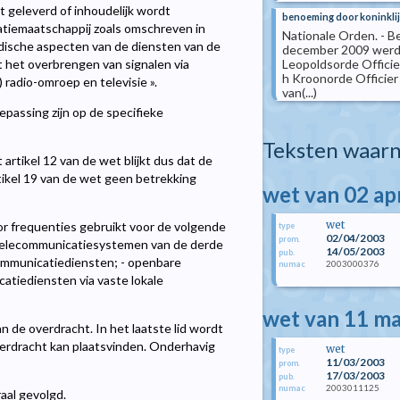
geleverd of inhoudelijk wordt
benoeming door koninklij
atiemaatschappij zoals omschreven in
Nationale Orden. - B
dische aspecten van de diensten van de
december 2009 werde
Leopoldsorde Offici
it het overbrengen van signalen via
h Kroonorde Officier
radio-omroep en televisie ».
van(...)
epassing zijn op de specifieke
Teksten waarn
artikel 12 van de wet blijkt dus dat de
tikel 19 van de wet geen betrekking
wet van 02 ap
wet
or frequenties gebruikt voor de volgende
type
02/04/2003
prom.
 telecommunicatiesystemen van de derde
14/05/2003
pub.
communicatiediensten; - openbare
2003000376
numac
catiediensten via vaste lokale
wet van 11 m
 de overdracht. In het laatste lid wordt
verdracht kan plaatsvinden. Onderhavig
wet
type
11/03/2003
prom.
17/03/2003
pub.
2003011125
numac
aal gevolgd.