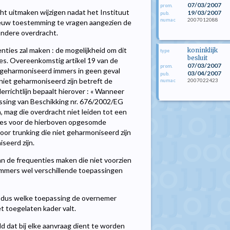
07/03/2007
prom.
ht uitmaken wijzigen nadat het Instituut
19/03/2007
pub.
2007012088
numac
ieuw toestemming te vragen aangezien de
andere overdracht.
ties zal maken : de mogelijkheid om dit
koninklijk
type
besluit
es. Overeenkomstig artikel 19 van de
07/03/2007
prom.
s geharmoniseerd immers in geen geval
03/04/2007
pub.
 niet geharmoniseerd zijn betreft de
2007022423
numac
rrichtlijn bepaalt hierover : « Wanneer
ssing van Beschikking nr. 676/2002/EG
mag die overdracht niet leiden tot een
ties voor de hierboven opgesomde
oor trunking die niet geharmoniseerd zijn
seerd zijn.
n de frequenties maken die niet voorzien
immers wel verschillende toepassingen
n dus welke toepassing de overnemer
t toegelaten kader valt.
ld dat bij elke aanvraag dient te worden