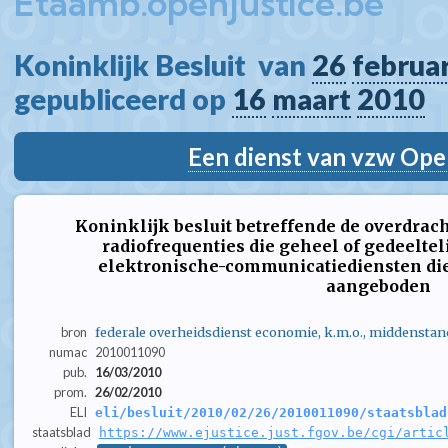
Etaamb.openjustice.be
Koninklijk Besluit  van 
26
februar
gepubliceerd op 
16
maart
2010
Een dienst van vzw Ope
Koninklijk besluit betreffende de overdrac
radiofrequenties die geheel of gedeeltel
elektronische-communicatiediensten die
aangeboden
bron
federale overheidsdienst economie, k.m.o., middenstan
numac
2010011090
pub.
16/03/2010
prom.
26/02/2010
ELI
eli/besluit/2010/02/26/2010011090/staatsblad
staatsblad
https://www.ejustice.just.fgov.be/cgi/artic