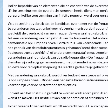
Indien bepaalde van de elementen die de essentie van de overdrac
zijn instemming met de overdracht gegeven heeft, dient men opn
oorspronkelijke toestemming dan in feite gegeven werd voor een 
Wat betreft het gebruik dat de kandidaat-overnemer van de frequen
te veranderen bestaat enkel voor niet-geharmoniseerde frequenti
wet leidt de overdracht van een frequentie waarvan het gebruik i
tot een verandering van het gebruik van die frequentie. Het al dan
harmonisatie op Europees niveau. Artikel 9, 4. van voornoemde Kade
het gebruik van de radiofrequenties is geharmoniseerd door toepa
(radiospectrumbeschikking) of andere communautaire maatregelen, 
verandering van het gebruik van de radiofrequentie. » De frequen
diensten zijn volledig geharmoniseerd, met uitzondering van deze v
en deze voor radioplaatsbepaling die slechts gedeeltelijk geharmoni
Met verandering van gebruik wordt hier bedoeld een toepassing va
is op Europees niveau. Binnen een bepaalde harmonisatie kunnen 
voorzien zijn voor de betreffende frequenties.
Er dient aan het Instituut gemeld te worden welk soort gebruik e
wenst te maken. Het Instituut kan dan beoordelen of dit binnen he
In het tweede lid van artikel 3 wordt een recht van 500 euro bepaa