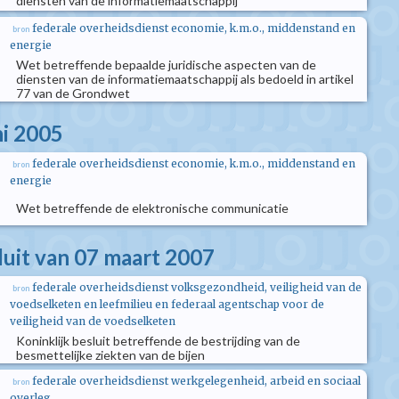
diensten van de informatiemaatschappij
federale overheidsdienst economie, k.m.o., middenstand en
bron
energie
Wet betreffende bepaalde juridische aspecten van de
diensten van de informatiemaatschappij als bedoeld in artikel
77 van de Grondwet
ni 2005
federale overheidsdienst economie, k.m.o., middenstand en
bron
energie
Wet betreffende de elektronische communicatie
luit van 07 maart 2007
federale overheidsdienst volksgezondheid, veiligheid van de
bron
voedselketen en leefmilieu en federaal agentschap voor de
veiligheid van de voedselketen
Koninklijk besluit betreffende de bestrijding van de
besmettelijke ziekten van de bijen
federale overheidsdienst werkgelegenheid, arbeid en sociaal
bron
overleg