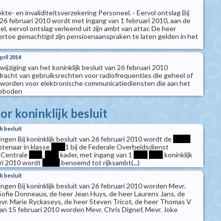
ekte- en invaliditeitsverzekering Personeel. - Eervol ontslag Bij
n 26 februari 2010 wordt met ingang van 1 februari 2010, aan de
, eervol ontslag verleend uit zijn ambt van attac De heer
toe gemachtigd zijn pensioenaanspraken te laten gelden in het
pril 2014
 wijziging van het koninklijk besluit van 26 februari 2010
racht van gebruiksrechten voor radiofrequenties die geheel of
t worden voor elektronische communicatiediensten die aan het
geboden
r koninklijk besluit
k besluit
gen Bij koninklijk besluit van 26 februari 2010 wordt de
*****
tenaar in klasse
****
1 bij de Federale Overheidsdienst
 Centrale
****
,
****
kader, met ingang van 1
****
****
koninklijk
ari 2010 wordt
*****
benoemd tot rijksambt(...)
k besluit
gen Bij koninklijk besluit van 26 februari 2010 worden Mevr.
 Sofie Donneaux, de heer Jean Huys, de heer Laurens Jans, de
evr. Marie Ryckaseys, de heer Steven Tricot, de heer Thomas V
t van 15 februari 2010 worden Mevr. Chris Dignef, Mevr. Joke