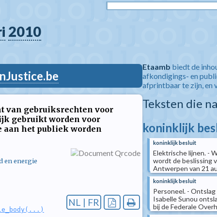
i
2010
Etaamb
biedt de inho
nJustice.be
afkondigings- en publ
afprintbaar te zijn, en 
Teksten die n
ht van gebruiksrechten voor
ijk gebruikt worden voor
koninklijk bes
 aan het publiek worden
koninklijk besluit
Elektrische lijnen. - 
wordt de beslissing 
d en energie
Antwerpen van 21 aug
koninklijk besluit
Personeel. - Ontslag 
Isabelle Sunou ontsla
NL | FR
bij de Federale Overh
le_body(...)