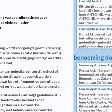
koninklijk besluit
Rijksinstituut voor zi
koninklijk besluit va
heer ANTOINE, Marcel
cht van gebruiksrechten voor
ANTOINE, M. wordt er
raam van (...)
oor elektronische-
n
koninklijk besluit van 02 a
Koninklijk besluit tot
betreffende de overd
gedeeltelijk gebruik
publiek worden aan
ng wordt voorgelegd, geeft uitvoering
ische communicatie (hierna « de wet »).
benoeming doo
l 5 van de Machtigingsrichtlijn en artikel
n de wet).
benoeming door koninklij
Personeel. - Benoemin
tor van gebruiksrechten die geheel of
benoemd tot rijksamb
nsten die aan het publiek worden
Binnenlandse Zaken,
 wat betreft frequenties gebruikt voor
besluit van 26 febru
t en niet wat betreft private diensten.
benoeming door koninklij
Personeel. - Benoemin
catiedienst » als volgt gedefinieerd : «
Inge Cornelis, Mevr.
hoofdzakelijk bestaat in het
heer Gillis Ooghe, M
ignalen via elektronische-
Bij koninklijk beslui
bij met behulp van elektronische-
Gheyle en Mev(...)