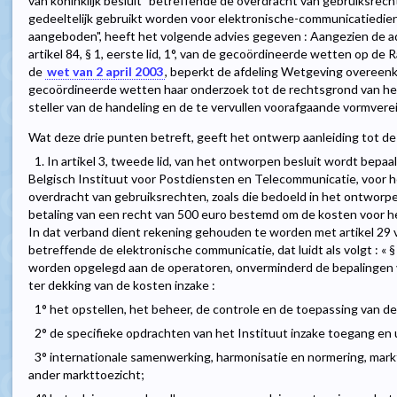
van koninklijk besluit "betreffende de overdracht van gebruiksrech
gedeeltelijk gebruikt worden voor elektronische-communicatiedie
aangeboden", heeft het volgende advies gegeven : Aangezien de ad
artikel 84, § 1, eerste lid, 1°, van de gecoördineerde wetten op de R
de
wet van 2 april 2003
, beperkt de afdeling Wetgeving overeenko
gecoördineerde wetten haar onderzoek tot de rechtsgrond van he
steller van de handeling en de te vervullen voorafgaande vormvere
Wat deze drie punten betreft, geeft het ontwerp aanleiding tot d
1. In artikel 3, tweede lid, van het ontworpen besluit wordt bepaa
Belgisch Instituut voor Postdiensten en Telecommunicatie, voor h
overdracht van gebruiksrechten, zoals die bedoeld in het ontworpen
betaling van een recht van 500 euro bestemd om de kosten voor he
In dat verband dient rekening gehouden te worden met artikel 29
betreffende de elektronische communicatie, dat luidt als volgt : « §
worden opgelegd aan de operatoren, onverminderd de bepalingen va
ter dekking van de kosten inzake :
1° het opstellen, het beheer, de controle en de toepassing van 
2° de specifieke opdrachten van het Instituut inzake toegang en 
3° internationale samenwerking, harmonisatie en normering, markt
ander markttoezicht;