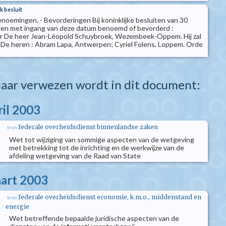
k besluit
enoemingen. - Bevorderingen Bij koninklijke besluiten van 30
n met ingang van deze datum benoemd of bevorderd :
er De heer Jean-Léopold Schuybroek, Wezembeek-Oppem. Hij zal
 De heren : Abram Lapa, Antwerpen; Cyriel Folens, Loppem. Orde
aar verwezen wordt in dit document:
ril 2003
federale overheidsdienst binnenlandse zaken
bron
Wet tot wijziging van sommige aspecten van de wetgeving
met betrekking tot de inrichting en de werkwijze van de
afdeling wetgeving van de Raad van State
aart 2003
federale overheidsdienst economie, k.m.o., middenstand en
bron
energie
Wet betreffende bepaalde juridische aspecten van de