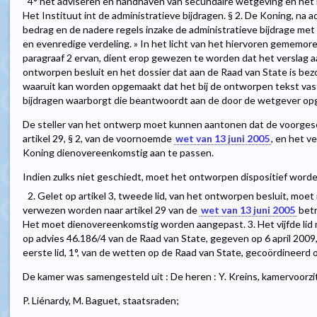
4° het adviseren en handhaven van secundaire wetgeving en het 
Het Instituut int de administratieve bijdragen. § 2. De Koning, na a
bedrag en de nadere regels inzake de administratieve bijdrage met
en evenredige verdeling. » In het licht van het hiervoren gememoree
paragraaf 2 ervan, dient erop gewezen te worden dat het verslag a
ontworpen besluit en het dossier dat aan de Raad van State is be
waaruit kan worden opgemaakt dat het bij de ontworpen tekst vas
bijdragen waarborgt die beantwoordt aan de door de wetgever opg
De steller van het ontwerp moet kunnen aantonen dat de voorge
artikel 29, § 2, van de voornoemde
wet van 13 juni 2005
, en het v
Koning dienovereenkomstig aan te passen.
Indien zulks niet geschiedt, moet het ontworpen dispositief worden
2. Gelet op artikel 3, tweede lid, van het ontworpen besluit, moet
verwezen worden naar artikel 29 van de
wet van 13 juni 2005
betr
Het moet dienovereenkomstig worden aangepast. 3. Het vijfde lid m
op advies 46.186/4 van de Raad van State, gegeven op 6 april 2009, 
eerste lid, 1°, van de wetten op de Raad van State, gecoördineerd op
De kamer was samengesteld uit : De heren : Y. Kreins, kamervoorzit
P. Liénardy, M. Baguet, staatsraden;