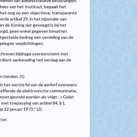
nemen van administratieve beslissingen.
dvies van het Instituut, bepaalt het
 het oog op een objectieve, transparante
rde artikel 29, in het bijzonder van
an de Koning dat gevoegd is bij het
zorgd, geen enkel gegeven bevatten
tgestelde bedrag een verdeling van de
elegde verplichtingen.
schreven bijdrage overeenstemt met
erdient aanbeveling het verslag aan de
 herzien. (1)
 in het eerste lid van de aanhef eveneens
effende de elektronische communicatie.
oet gesteld worden als volgt : « Gelet
met toepassing van artikel 84, § 1,
 12 januari 1973;" (2).
ter.