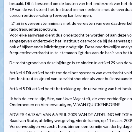
betaald. Dit is bestemd om de kosten van het onderzoek van het d
19 van de wet stemt het Instituut immers enkel in met de overdrac
concurrentievervalsing teweeg kan brengen;
2° zij in overeenstemming is met de vereisten van een daadwerkeli
radiofrequentiespectrum.
Voor elke aanvraag dient dus onderzocht te worden of aan deze vo
aangegeven onderzoekt het Instituut daarvoor de bij de aanvraag o
ook of bijkomende inlichtingen nodig zijn. Deze noodzakelijke analy
frequentieoverdracht in te stemmen ligt dus aan de basis van het in
De rechtsgrond van deze bijdrage is te vinden in artikel 29 van de 
Artikel 4 Dit artikel heeft tot doel het systeem van overdracht vo
het Instituut in zijn rol van toezichtshouder als voor buitenstaande
Artikel 5 Dit artikel heeft betrekking op de uitvoering van het beslu
Ik heb de eer te zijn, Sire, van Uwe Majesteit, de zeer eerbiedige 
Ondernemen en Vereenvoudigen, V. VAN QUICKENBORNE
ADVIES 46.186/4 VAN 6 APRIL 2009 VAN DE AFDELING WETGE
Raad van State, afdeling wetgeving, vierde kamer, op 11 maart 20
Vereenvoudigen verzocht hem, binnen een termijn van dertig dage