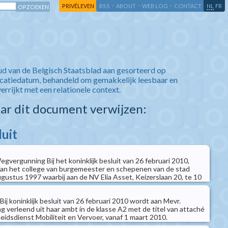
-
-
-
-
PRIVÉLEVEN
RSS
ABOUT
WEB LOG
CONTACT
NL
FR
ud van de Belgisch Staatsblad aan gesorteerd op
icatiedatum, behandeld om gemakkelijk leesbaar en
verrijkt met een relationele context.
aar dit document verwijzen:
luit
Wegvergunning Bij het koninklijk besluit van 26 februari 2010,
van het college van burgemeester en schepenen van de stad
ustus 1997 waarbij aan de NV Elia Asset, Keizerslaan 20, te 10
Bij koninklijk besluit van 26 februari 2010 wordt aan Mevr.
g verleend uit haar ambt in de klasse A2 met de titel van attaché
eidsdienst Mobiliteit en Vervoer, vanaf 1 maart 2010.