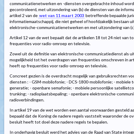
communicatienetwerken en -diensten overgebrachte inhoud wordt 
gecontroleerd, met uitzondering van (b) de diensten van de inform
artikel 2 van de
wet van 11 maart 2003
betreffende bepaalde juri
informatiemaatschappij, die niet geheel of hoofdzakelijk bestaan u
elektronische-communicatienetwerken en met uitzondering van (c) 
Artikel 12 van de wet bepaalt dat de artikelen 18 tot 24 niet van to
frequenties voor radio-omroep en televisie.
Zowel uit de definitie van elektronische-communicatiedienst als uit 
mogelijkheid tot het overdragen van frequenties omschreven in ar
heeft op frequenties voor radio-omroep en televisie.
Concreet gezien is de overdracht mogelijk van gebruiksrechten vo
diensten : - GSM-mobilofonie; - DCS-1800-mobilofonie; - mobiele
generatie; - openbare semafonie; - mobiele persoonlijke satelliet
trunking; - radioplaatsbepaling; - openbare elektronische-communi
radioverbindingen.
In artikel 19 van de wet worden een aantal voorwaarden gesteld aan
bepaald dat de Koning de nadere regels vaststelt waaronder de o
besluit heeft tot doel deze nadere regels te bepalen.
In onderhavig besluit werd het advies van de Raad van State integr