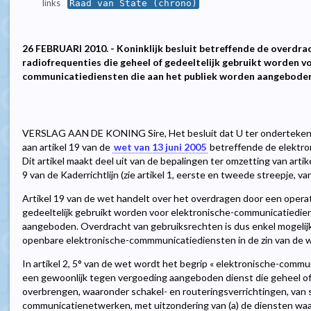
links
Raad van State (chrono)
26 FEBRUARI 2010. - Koninklijk besluit betreffende de overdra
radiofrequenties die geheel of gedeeltelijk gebruikt worden v
communicatiediensten die aan het publiek worden aangebode
VERSLAG AAN DE KONING Sire, Het besluit dat U ter ondertekeni
aan artikel 19 van de
wet van 13 juni 2005
betreffende de elektron
Dit artikel maakt deel uit van de bepalingen ter omzetting van artike
9 van de Kaderrichtlijn (zie artikel 1, eerste en tweede streepje, va
Artikel 19 van de wet handelt over het overdragen door een opera
gedeeltelijk gebruikt worden voor elektronische-communicatiedie
aangeboden. Overdracht van gebruiksrechten is dus enkel mogelijk
openbare elektronische-commmunicatiediensten in de zin van de we
In artikel 2, 5° van de wet wordt het begrip « elektronische-communi
een gewoonlijk tegen vergoeding aangeboden dienst die geheel of 
overbrengen, waaronder schakel- en routeringsverrichtingen, van s
communicatienetwerken, met uitzondering van (a) de diensten waar