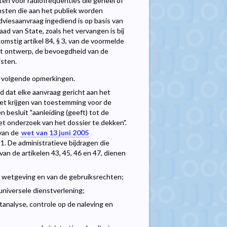
ten voor radiofrequenties die geheel of
nsten die aan het publiek worden
viesaanvraag ingediend is op basis van
aad van State, zoals het vervangen is bij
mstig artikel 84, § 3, van de voormelde
t ontwerp, de bevoegdheid van de
isten.
e volgende opmerkingen.
ld dat elke aanvraag gericht aan het
et krijgen van toestemming voor de
 besluit "aanleiding (geeft) tot de
t onderzoek van het dossier te dekken".
 van de
wet van 13 juni 2005
 1. De administratieve bijdragen die
n de artikelen 43, 45, 46 en 47, dienen
de wetgeving en van de gebruiksrechten;
universele dienstverlening;
analyse, controle op de naleving en