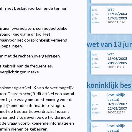
tal in het besluit voorkomende termen.
wet
type
11/03/2003
prom.
17/03/2003
pub.
2003011126
numac
rtijen overgelaten. Een gedeeltelijke
band, geografie of tijd. Het
n waarvoor het oorspronkelijk verleend
wet van 13 ju
 bepalingen.
wet
type
en met de rechten overgedragen.
13/06/2005
prom.
20/06/2005
pub.
t gebruik van de frequenties,
2005011238
numac
verplichtingen inzake
koninklijk bes
enkomstig artikel 19 van de wet mogelijk
en. Daarom schrijft dit artikel een aantal
koninklijk
type
ven bij de vraag om toestemming voor de
besluit
07/03/2007
prom.
ge bijkomende informatie te vragen.
22/03/2007
pub.
t met de frequentieoverdracht instemt
2007022374
numac
en zicht te geven op de tijd die moet
 de vraag voor bijkomende informatie en
koninklijk
type
termijn dienen te gebeuren.
besluit