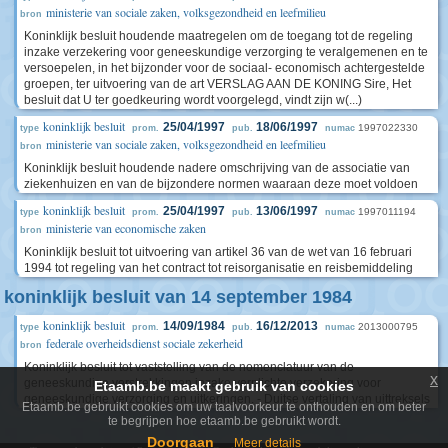
ministerie van sociale zaken, volksgezondheid en leefmilieu
bron
Koninklijk besluit houdende maatregelen om de toegang tot de regeling
inzake verzekering voor geneeskundige verzorging te veralgemenen en te
versoepelen, in het bijzonder voor de sociaal- economisch achtergestelde
groepen, ter uitvoering van de art VERSLAG AAN DE KONING Sire, Het
besluit dat U ter goedkeuring wordt voorgelegd, vindt zijn w(...)
koninklijk besluit
25/04/1997
18/06/1997
1997022330
type
prom.
pub.
numac
ministerie van sociale zaken, volksgezondheid en leefmilieu
bron
Koninklijk besluit houdende nadere omschrijving van de associatie van
ziekenhuizen en van de bijzondere normen waaraan deze moet voldoen
koninklijk besluit
25/04/1997
13/06/1997
1997011194
type
prom.
pub.
numac
ministerie van economische zaken
bron
Koninklijk besluit tot uitvoering van artikel 36 van de wet van 16 februari
1994 tot regeling van het contract tot reisorganisatie en reisbemiddeling
koninklijk besluit van 14 september 1984
koninklijk besluit
14/09/1984
16/12/2013
2013000795
type
prom.
pub.
numac
federale overheidsdienst sociale zekerheid
bron
Koninklijk besluit tot vaststelling van de nomenclatuur van de
x
geneeskundige verstrekkingen inzake verplichte verzekering voor
Etaamb.be maakt gebruik van cookies
geneeskundige verzorging en uitkeringen. - Duitse vertaling van uittreksels
Etaamb.be gebruikt cookies om uw taalvoorkeur te onthouden en om beter
te begrijpen hoe etaamb.be gebruikt wordt.
Doorgaan
Meer details