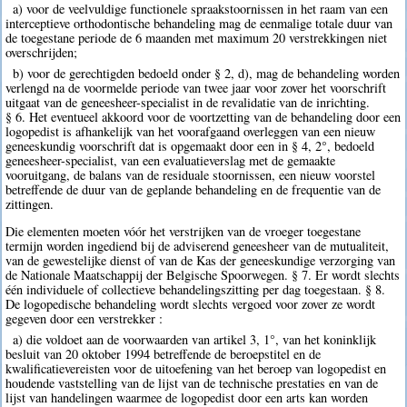
a) voor de veelvuldige functionele spraakstoornissen in het raam van een
interceptieve orthodontische behandeling mag de eenmalige totale duur van
de toegestane periode de 6 maanden met maximum 20 verstrekkingen niet
overschrijden;
b) voor de gerechtigden bedoeld onder § 2, d), mag de behandeling worden
verlengd na de voormelde periode van twee jaar voor zover het voorschrift
uitgaat van de geneesheer-specialist in de revalidatie van de inrichting.
§ 6. Het eventueel akkoord voor de voortzetting van de behandeling door een
logopedist is afhankelijk van het voorafgaand overleggen van een nieuw
geneeskundig voorschrift dat is opgemaakt door een in § 4, 2°, bedoeld
geneesheer-specialist, van een evaluatieverslag met de gemaakte
vooruitgang, de balans van de residuale stoornissen, een nieuw voorstel
betreffende de duur van de geplande behandeling en de frequentie van de
zittingen.
Die elementen moeten vóór het verstrijken van de vroeger toegestane
termijn worden ingediend bij de adviserend geneesheer van de mutualiteit,
van de gewestelijke dienst of van de Kas der geneeskundige verzorging van
de Nationale Maatschappij der Belgische Spoorwegen. § 7. Er wordt slechts
één individuele of collectieve behandelingszitting per dag toegestaan. § 8.
De logopedische behandeling wordt slechts vergoed voor zover ze wordt
gegeven door een verstrekker :
a) die voldoet aan de voorwaarden van artikel 3, 1°, van het koninklijk
besluit van 20 oktober 1994 betreffende de beroepstitel en de
kwalificatievereisten voor de uitoefening van het beroep van logopedist en
houdende vaststelling van de lijst van de technische prestaties en van de
lijst van handelingen waarmee de logopedist door een arts kan worden