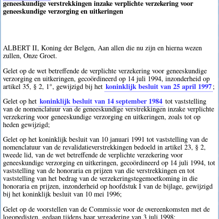
geneeskundige verstrekkingen inzake verplichte verzekering voor
geneeskundige verzorging en uitkeringen
ALBERT II, Koning der Belgen, Aan allen die nu zijn en hierna wezen
zullen, Onze Groet.
Gelet op de wet betreffende de verplichte verzekering voor geneeskundige
verzorging en uitkeringen, gecoördineerd op 14 juli 1994, inzonderheid op
koninklijk besluit van 25 april 1997
artikel 35, § 2, 1°, gewijzigd bij het
;
koninklijk besluit van 14 september 1984
Gelet op het
tot vaststelling
van de nomenclatuur van de geneeskundige verstrekkingen inzake verplichte
verzekering voor geneeskundige verzorging en uitkeringen, zoals tot op
heden gewijzigd;
Gelet op het koninklijk besluit van 10 januari 1991 tot vaststelling van de
nomenclatuur van de revalidatieverstrekkingen bedoeld in artikel 23, § 2,
tweede lid, van de wet betreffende de verplichte verzekering voor
geneeskundige verzorging en uitkeringen, gecoördineerd op 14 juli 1994, tot
vaststelling van de honoraria en prijzen van die verstrekkingen en tot
vaststelling van het bedrag van de verzekeringstegemoetkoming in die
honoraria en prijzen, inzonderheid op hoofdstuk I van de bijlage, gewijzigd
bij het koninklijk besluit van 10 mei 1996;
Gelet op de voorstellen van de Commissie voor de overeenkomsten met de
logopedisten, gedaan tijdens haar vergadering van 3 juli 1998;