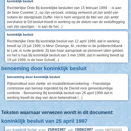
koninklijk besluit
Rechterlijke Orde Bij koninklijke besluiten van 15 februari 1999 : - is aan
de heer Cuvelier, J., op zijn verzoek, ontslag verleend uit zijn ambt van
notaris ter standplaats Duffel. Het is hem vergund de titel van zijn ambt
eershalve te Dit besluit treedt in werking op de datum van de eedaflegging
van zijn opvolger; - is aan de he(...)
koninklijk besluit
Rechterlijke Orde Bij koninklijk besluit van 12 april 1999, dat in werking
treedt op 19 juli 1999, is Mevr. Delange, M., rechter in de politierechtbank
te Luik, in ruste gesteld. Zij kan haar aanspraak op pensioen laten gelden
en het is haa Bij koninklijk besluit van 3 mei 1999, dat in werking treedt op
19 juli 1999, is de heer Scholt(...)
benoeming door koninklijk besluit
benoeming door koninklijk besluit
Rijksinstituut voor ziekte- en invaliditeitsverzekering. - Franstalige
commissie van beroep ingesteld bij de Dienst voor geneeskundige
controle. - Benoeming Bij koninklijk besluit van 26 april 1999 dat in
werking treedt de dag van deze bekendmak (...)
Teksten waarnaar verwezen wordt in dit document:
koninklijk besluit van 25 april 1997
koninklijk besluit
25/04/1997
19/06/1997
1997022332
type
prom.
pub.
numac