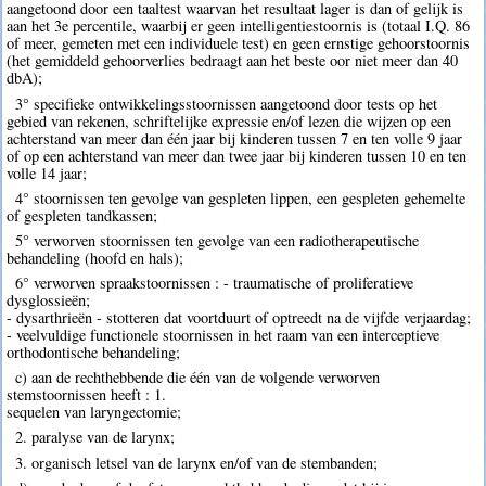
aangetoond door een taaltest waarvan het resultaat lager is dan of gelijk is
aan het 3e percentile, waarbij er geen intelligentiestoornis is (totaal I.Q. 86
of meer, gemeten met een individuele test) en geen ernstige gehoorstoornis
(het gemiddeld gehoorverlies bedraagt aan het beste oor niet meer dan 40
dbA);
3° specifieke ontwikkelingsstoornissen aangetoond door tests op het
gebied van rekenen, schriftelijke expressie en/of lezen die wijzen op een
achterstand van meer dan één jaar bij kinderen tussen 7 en ten volle 9 jaar
of op een achterstand van meer dan twee jaar bij kinderen tussen 10 en ten
volle 14 jaar;
4° stoornissen ten gevolge van gespleten lippen, een gespleten gehemelte
of gespleten tandkassen;
5° verworven stoornissen ten gevolge van een radiotherapeutische
behandeling (hoofd en hals);
6° verworven spraakstoornissen : - traumatische of proliferatieve
dysglossieën;
- dysarthrieën - stotteren dat voortduurt of optreedt na de vijfde verjaardag;
- veelvuldige functionele stoornissen in het raam van een interceptieve
orthodontische behandeling;
c) aan de rechthebbende die één van de volgende verworven
stemstoornissen heeft : 1.
sequelen van laryngectomie;
2. paralyse van de larynx;
3. organisch letsel van de larynx en/of van de stembanden;