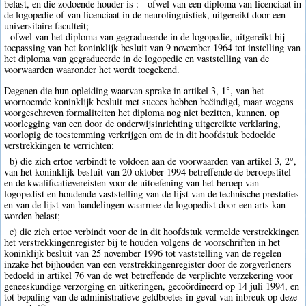
belast, en die zodoende houder is : - ofwel van een diploma van licenciaat in
de logopedie of van licenciaat in de neurolinguistiek, uitgereikt door een
universitaire faculteit;
- ofwel van het diploma van gegradueerde in de logopedie, uitgereikt bij
toepassing van het koninklijk besluit van 9 november 1964 tot instelling van
het diploma van gegradueerde in de logopedie en vaststelling van de
voorwaarden waaronder het wordt toegekend.
Degenen die hun opleiding waarvan sprake in artikel 3, 1°, van het
voornoemde koninklijk besluit met succes hebben beëindigd, maar wegens
voorgeschreven formaliteiten het diploma nog niet bezitten, kunnen, op
voorlegging van een door de onderwijsinrichting uitgereikte verklaring,
voorlopig de toestemming verkrijgen om de in dit hoofdstuk bedoelde
verstrekkingen te verrichten;
b) die zich ertoe verbindt te voldoen aan de voorwaarden van artikel 3, 2°,
van het koninklijk besluit van 20 oktober 1994 betreffende de beroepstitel
en de kwalificatievereisten voor de uitoefening van het beroep van
logopedist en houdende vaststelling van de lijst van de technische prestaties
en van de lijst van handelingen waarmee de logopedist door een arts kan
worden belast;
c) die zich ertoe verbindt voor de in dit hoofdstuk vermelde verstrekkingen
het verstrekkingenregister bij te houden volgens de voorschriften in het
koninklijk besluit van 25 november 1996 tot vaststelling van de regelen
inzake het bijhouden van een verstrekkingenregister door de zorgverleners
bedoeld in artikel 76 van de wet betreffende de verplichte verzekering voor
geneeskundige verzorging en uitkeringen, gecoördineerd op 14 juli 1994, en
tot bepaling van de administratieve geldboetes in geval van inbreuk op deze