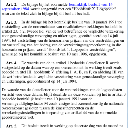
Art. 2.
koninklijk besluit van 14
De bijlage bij het voormelde
september 1984
wordt aangevuld met een "Hoofdstuk X. Logopedie"
waarvan de tekst zich in bijlage bij dit besluit bevindt.
Art. 3.
In de bijlage bij het koninklijk besluit van 10 januari 1991 tot
vaststelling van de nomenclatuur van revalidatieverstrekkingen bedoeld in
artikel 23, § 2, tweede lid, van de wet betreffende de verplichte verzekering
voor geneeskundige verzorging en uitkeringen, gecoördineerd op 14 juli
1994, tot vaststelling van de honoraria en prijzen van die verstrekkingen en
tot vaststelling van het bedrag van de verzekeringstegemoetkoming in die
honoraria en prijzen, wordt "Hoofdstuk 1. Logopedie verstrekkingen",
gewijzigd bij het koninklijk besluit van 10 mei 1996, opgeheven.
Art. 4.
De waarde van de in artikel 1 bedoelde sleutelletter R wordt
vastgesteld op de datum waarop een overeenkomst in werking treedt zoals
bedoeld in titel III, hoofdstuk V, afdeling I, A, B, en F, en afdeling III van
de wet betreffende de verplichte verzekering voor geneeskundige verzorging
en uitkeringen, gecoördineerd op 14 juli 1994.
De waarde van de sleutelletter voor de verstrekkingen van de logopedisten
verricht vóór deze datum, blijft dezelfde als deze voorzien bij het in artikel 3
bedoelde koninklijk besluit van 10 januari 1991 voor de
vermenigvuldigingsfactor M zoals vastgesteld overeenkomstig de nationale
overeenkomst gesloten tussen de kinesitherapeuten en de
verzekeringsinstellingen in toepassing van artikel 44 van de voormelde
gecoördineerde wet.
Art. 5.
Dit besluit treedt in werking op de eerste dag van de maand na