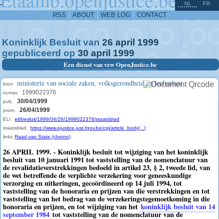
^
-
NL
FR
RSS
ABOUT
WEB LOG
CONTACT
Koninklijk Besluit van
26
april
1999
gepubliceerd op
30
april
1999
Een dienst van vzw OpenJustice.be
ministerie van sociale zaken, volksgezondheid en leefmilieu
bron
1999022376
numac
30/04/1999
pub.
26/04/1999
prom.
ELI
eli/besluit/1999/04/26/1999022376/staatsblad
staatsblad
https://www.ejustice.just.fgov.be/cgi/article_body(...)
links
Raad van State (chrono)
26 APRIL 1999. - Koninklijk besluit tot wijziging van het koninklijk
besluit van 10 januari 1991 tot vaststelling van de nomenclatuur van
de revalidatieverstrekkingen bedoeld in artikel 23, § 2, tweede lid, van
de wet betreffende de verplichte verzekering voor geneeskundige
verzorging en uitkeringen, gecoördineerd op 14 juli 1994, tot
vaststelling van de honoraria en prijzen van die verstrekkingen en tot
vaststelling van het bedrag van de verzekeringstegemoetkoming in die
honoraria en prijzen, en tot wijziging van het
koninklijk besluit van 14
september 1984
tot vaststelling van de nomenclatuur van de