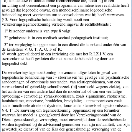
d) aan de dove of doofstomme rechthebbende die, nadat hij in een
inrichting met overeenkomst een programma van intensieve revalidatie heeft
gevolgd dat logopedie omvat, een monodisciplinaire logopedische
behandeling moet voortzetten om te consolideren wat hij heeft verworven.
§ 3. Voor logopedische behandeling wordt nooit een
verzekeringstegemoetkoming verleend ingeval de rechthebbende :
1° bijzonder onderwijs van type 8 volgt;
2° gehuisvest is in een medisch-sociaal-pedagogisch instituut;
3° ter verpleging is opgenomen in een dienst die is erkend onder één van
de kenletters V, G, T, A, O, F of K;
4° wordt gerevalideerd in een inrichting die met het R.I.Z.I.V. een
overeenkomst heeft gesloten die met name de behandeling door een
logopedist dekt.
De verzekeringstegemoetkoming is eveneens uitgesloten in geval van
logopedische behandeling van : - stoornissen ten gevolge van psychiatrische
aandoeningen of emotionele toestanden, van relatieproblemen, van een
verwaarloosd of gebrekkig schoolbezoek (bij voorbeeld wegens ziekte), van
het aanleren van een andere taal dan de moedertaal of van een veeltalige
opvoeding; - eenvoudige spraakstoornissen, zoals sigmatisme, rhotacisme,
lambdacisme, capacisme, broddelen, bradylalie; - stemstoornissen zoals
acute functionele afonie of dysfonie, fonastenie, stemwisselingsstoornissen.
§ 4. 1° De aanvraag om tegemoetkoming, opgemaakt op een formulier
waarvan het model is goedgekeurd door het Verzekeringscomité van de
Dienst geneeskundige verzorging, moet onverwijld door de rechthebbende
worden ingediend bij de adviserend geneesheer van zijn mutualiteit, van zijn
gewestelijke dienst of van de Kas des geneeskundige verzorging van de