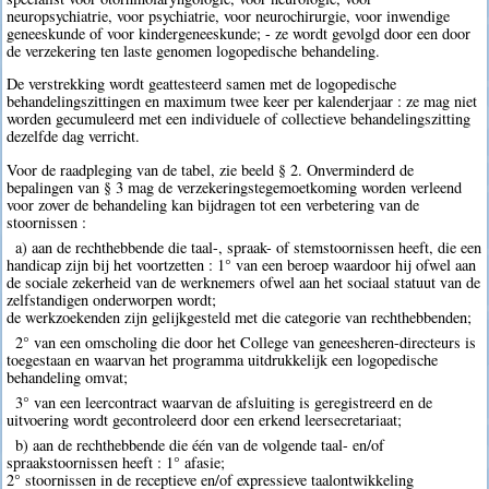
neuropsychiatrie, voor psychiatrie, voor neurochirurgie, voor inwendige
geneeskunde of voor kindergeneeskunde; - ze wordt gevolgd door een door
de verzekering ten laste genomen logopedische behandeling.
De verstrekking wordt geattesteerd samen met de logopedische
behandelingszittingen en maximum twee keer per kalenderjaar : ze mag niet
worden gecumuleerd met een individuele of collectieve behandelingszitting
dezelfde dag verricht.
Voor de raadpleging van de tabel, zie beeld § 2. Onverminderd de
bepalingen van § 3 mag de verzekeringstegemoetkoming worden verleend
voor zover de behandeling kan bijdragen tot een verbetering van de
stoornissen :
a) aan de rechthebbende die taal-, spraak- of stemstoornissen heeft, die een
handicap zijn bij het voortzetten : 1° van een beroep waardoor hij ofwel aan
de sociale zekerheid van de werknemers ofwel aan het sociaal statuut van de
zelfstandigen onderworpen wordt;
de werkzoekenden zijn gelijkgesteld met die categorie van rechthebbenden;
2° van een omscholing die door het College van geneesheren-directeurs is
toegestaan en waarvan het programma uitdrukkelijk een logopedische
behandeling omvat;
3° van een leercontract waarvan de afsluiting is geregistreerd en de
uitvoering wordt gecontroleerd door een erkend leersecretariaat;
b) aan de rechthebbende die één van de volgende taal- en/of
spraakstoornissen heeft : 1° afasie;
2° stoornissen in de receptieve en/of expressieve taalontwikkeling