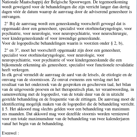
Nationale Maatschappij der Belgische Spoorwegen. De tegemoetkoming
wordt geweigerd voor de behandelingen die zijn verricht langer dan dertig
dagen vóór de datum waarop de aanvraag door de adviserend geneesheer is
ontvangen.
2° Bij de aanvraag wordt een geneeskundig voorschrift gevoegd dat is
opgemaakt door een geneesheer, specialist voor otorhinolaryngologie, voor
psychiatrie, voor neurologie, voor neuropsychiatrie, voor neurochirurgie,
voor kindergeneeskunde of voor inwendige geneeskunde.
Voor de logopedische behandelingen waarin is voorzien onder § 2, b),
2° en 3°, moet het voorschrift opgemaakt zijn door een geneesheer,
specialist voor otorhinolaryngologie, voor neurologie, voor
neuropsychiatrie, voor psychiatrie of voor kindergeneeskunde die een
bijkomende erkenning als geneesheer, specialist voor functionele revalidatie
heeft verkregen.
In elk geval vermeldt de aanvraag de aard van de letsels, de etiologie en de
omvang van de stoornissen. Ze omvat eveneens een verslag met het
resultaat van het onderzoek van de gesproken en geschreven taal, het bilan
van de uitgevoerde proeven en het therapeutisch plan, ter verantwoording, in
samenwerking met de logopedist, van de totale duur van de in uitzicht
gestelde behandeling en de frequentie van de zittingen. De aanvraag moet de
identificering mogelijk maken van de logopedist die de behandeling verricht.
§ 5. Het akkoord mag slechts gelden voor een behandeling van maximum
zes maanden. Dat akkoord mag voor dezelfde stoornis worden vernieuwd
voor een totale maximumduur van de behandeling van twee kalenderjaren
vanaf het begin van de behandeling.
Evenwel :