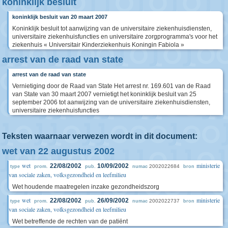
koninklijk besluit
koninklijk besluit van 20 maart 2007
Koninklijk besluit tot aanwijzing van de universitaire ziekenhuisdiensten,
universitaire ziekenhuisfuncties en universitaire zorgprogramma's voor het
ziekenhuis « Universitair Kinderziekenhuis Koningin Fabiola »
arrest van de raad van state
arrest van de raad van state
Vernietiging door de Raad van State Het arrest nr. 169.601 van de Raad
van State van 30 maart 2007 vernietigt het koninklijk besluit van 25
september 2006 tot aanwijzing van de universitaire ziekenhuisdiensten,
universitaire ziekenhuisfuncties
Teksten waarnaar verwezen wordt in dit document:
wet van 22 augustus 2002
wet
ministerie
22/08/2002
10/09/2002
2002022684
type
prom.
pub.
numac
bron
van sociale zaken, volksgezondheid en leefmilieu
Wet houdende maatregelen inzake gezondheidszorg
wet
ministerie
22/08/2002
26/09/2002
2002022737
type
prom.
pub.
numac
bron
van sociale zaken, volksgezondheid en leefmilieu
Wet betreffende de rechten van de patiënt