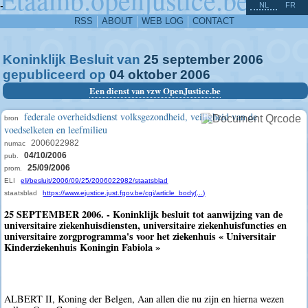
^
-
NL
FR
RSS
ABOUT
WEB LOG
CONTACT
Koninklijk Besluit van
25
september
2006
gepubliceerd op
04
oktober
2006
Een dienst van vzw OpenJustice.be
federale overheidsdienst volksgezondheid, veiligheid van de
bron
voedselketen en leefmilieu
2006022982
numac
04/10/2006
pub.
25/09/2006
prom.
ELI
eli/besluit/2006/09/25/2006022982/staatsblad
staatsblad
https://www.ejustice.just.fgov.be/cgi/article_body(...)
25 SEPTEMBER 2006. - Koninklijk besluit tot aanwijzing van de
universitaire ziekenhuisdiensten, universitaire ziekenhuisfuncties en
universitaire zorgprogramma's voor het ziekenhuis « Universitair
Kinderziekenhuis Koningin Fabiola »
ALBERT II, Koning der Belgen, Aan allen die nu zijn en hierna wezen