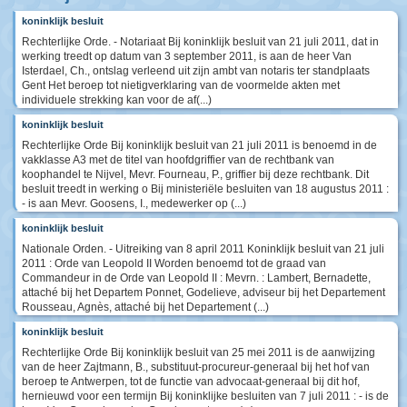
koninklijk besluit
Rechterlijke Orde. - Notariaat Bij koninklijk besluit van 21 juli 2011, dat in
werking treedt op datum van 3 september 2011, is aan de heer Van
Isterdael, Ch., ontslag verleend uit zijn ambt van notaris ter standplaats
Gent Het beroep tot nietigverklaring van de voormelde akten met
individuele strekking kan voor de af(...)
koninklijk besluit
Rechterlijke Orde Bij koninklijk besluit van 21 juli 2011 is benoemd in de
vakklasse A3 met de titel van hoofdgriffier van de rechtbank van
koophandel te Nijvel, Mevr. Fourneau, P., griffier bij deze rechtbank. Dit
besluit treedt in werking o Bij ministeriële besluiten van 18 augustus 2011 :
- is aan Mevr. Goosens, I., medewerker op (...)
koninklijk besluit
Nationale Orden. - Uitreiking van 8 april 2011 Koninklijk besluit van 21 juli
2011 : Orde van Leopold II Worden benoemd tot de graad van
Commandeur in de Orde van Leopold II : Mevrn. : Lambert, Bernadette,
attaché bij het Departem Ponnet, Godelieve, adviseur bij het Departement
Rousseau, Agnès, attaché bij het Departement (...)
koninklijk besluit
Rechterlijke Orde Bij koninklijk besluit van 25 mei 2011 is de aanwijzing
van de heer Zajtmann, B., substituut-procureur-generaal bij het hof van
beroep te Antwerpen, tot de functie van advocaat-generaal bij dit hof,
hernieuwd voor een termijn Bij koninklijke besluiten van 7 juli 2011 : - is de