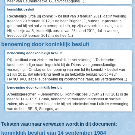
heer Van Ceunebroecke, G., advocaat-gene(...)
koninklijk besluit
Rechterlijke Orde Bij koninklijk besluit van 3 februari 2011, dat in werking
treedt op 29 februari 2012, is de heer Prignon, J., substituut-procureur-
generaal bij het hof van beroep te Luik, op zijn verzoek, in ruste gesteld.
Hij kan zijn aa Bij koninklijk besluit van 23 maart 2011, dat in werking
treedt op 29 februari 2012, is de heer(...)
benoeming door koninklijk besluit
benoeming door koninklijk besluit
Rijksinstituut voor ziekte- en invaliditeitsverzekering. - Technische
tandheelkundige raad, ingesteld bij de Dienst voor geneeskundige
verzorging. - Ontslag en benoeming van een lid Bij koninklijk besluit van
21 juli 2011, dat uitwerking heeft m Bij hetzelfde besluit, wordt Mevr.
HANOTIAU, Isabelle, benoemd bij voornoemde raad, als vertegenwoo(...)
benoeming door koninklijk besluit
Arbeidsgerechten. - Benoeming Bij koninklijk besluit van 21 juli 2011 is de
heer MELLAERTS, Bruno, benoemd tot werkend raadsheer in sociale
zaken, als werknemer-bediende bij het arbeidshof van Luik ter vervanging
van de heer SELS, Georges, wien
Teksten waarnaar verwezen wordt in dit document:
koninklijk besluit van 14 september 1984