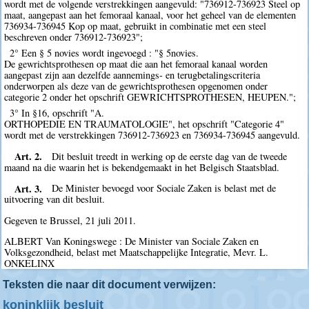
wordt met de volgende verstrekkingen aangevuld: "736912-736923 Steel op
maat, aangepast aan het femoraal kanaal, voor het geheel van de elementen
736934-736945 Kop op maat, gebruikt in combinatie met een steel
beschreven onder 736912-736923";
2° Een § 5 novies wordt ingevoegd : "§ 5novies.
De gewrichtsprothesen op maat die aan het femoraal kanaal worden
aangepast zijn aan dezelfde aannemings- en terugbetalingscriteria
onderworpen als deze van de gewrichtsprothesen opgenomen onder
categorie 2 onder het opschrift GEWRICHTSPROTHESEN, HEUPEN.";
3° In §16, opschrift "A.
ORTHOPEDIE EN TRAUMATOLOGIE", het opschrift "Categorie 4"
wordt met de verstrekkingen 736912-736923 en 736934-736945 aangevuld.
Art. 2.
Dit besluit treedt in werking op de eerste dag van de tweede
maand na die waarin het is bekendgemaakt in het Belgisch Staatsblad.
Art. 3.
De Minister bevoegd voor Sociale Zaken is belast met de
uitvoering van dit besluit.
Gegeven te Brussel, 21 juli 2011.
ALBERT Van Koningswege : De Minister van Sociale Zaken en
Volksgezondheid, belast met Maatschappelijke Integratie, Mevr. L.
ONKELINX
Teksten die naar dit document verwijzen:
koninklijk besluit