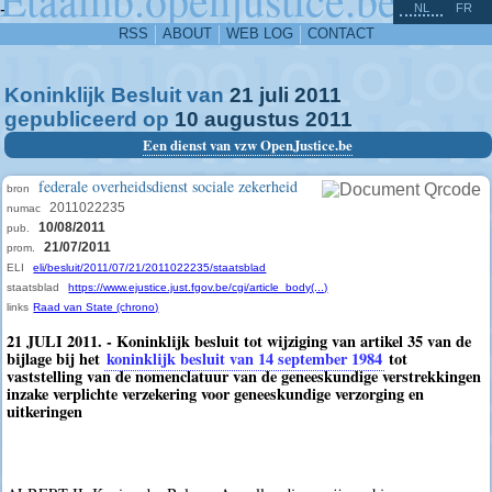
^
-
NL
FR
RSS
ABOUT
WEB LOG
CONTACT
Koninklijk Besluit van
21
juli
2011
gepubliceerd op
10
augustus
2011
Een dienst van vzw OpenJustice.be
federale overheidsdienst sociale zekerheid
bron
2011022235
numac
10/08/2011
pub.
21/07/2011
prom.
ELI
eli/besluit/2011/07/21/2011022235/staatsblad
staatsblad
https://www.ejustice.just.fgov.be/cgi/article_body(...)
links
Raad van State (chrono)
21 JULI 2011. - Koninklijk besluit tot wijziging van artikel 35 van de
bijlage bij het
koninklijk besluit van 14 september 1984
tot
vaststelling van de nomenclatuur van de geneeskundige verstrekkingen
inzake verplichte verzekering voor geneeskundige verzorging en
uitkeringen