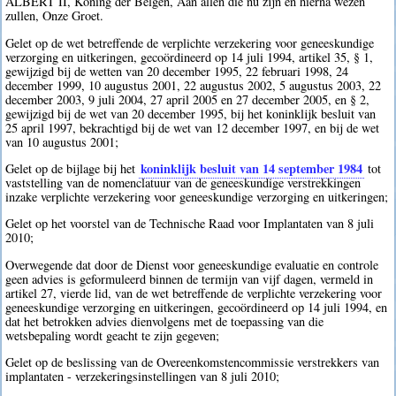
ALBERT II, Koning der Belgen, Aan allen die nu zijn en hierna wezen
zullen, Onze Groet.
Gelet op de wet betreffende de verplichte verzekering voor geneeskundige
verzorging en uitkeringen, gecoördineerd op 14 juli 1994, artikel 35, § 1,
gewijzigd bij de wetten van 20 december 1995, 22 februari 1998, 24
december 1999, 10 augustus 2001, 22 augustus 2002, 5 augustus 2003, 22
december 2003, 9 juli 2004, 27 april 2005 en 27 december 2005, en § 2,
gewijzigd bij de wet van 20 december 1995, bij het koninklijk besluit van
25 april 1997, bekrachtigd bij de wet van 12 december 1997, en bij de wet
van 10 augustus 2001;
koninklijk besluit van 14 september 1984
Gelet op de bijlage bij het
tot
vaststelling van de nomenclatuur van de geneeskundige verstrekkingen
inzake verplichte verzekering voor geneeskundige verzorging en uitkeringen;
Gelet op het voorstel van de Technische Raad voor Implantaten van 8 juli
2010;
Overwegende dat door de Dienst voor geneeskundige evaluatie en controle
geen advies is geformuleerd binnen de termijn van vijf dagen, vermeld in
artikel 27, vierde lid, van de wet betreffende de verplichte verzekering voor
geneeskundige verzorging en uitkeringen, gecoördineerd op 14 juli 1994, en
dat het betrokken advies dienvolgens met de toepassing van die
wetsbepaling wordt geacht te zijn gegeven;
Gelet op de beslissing van de Overeenkomstencommissie verstrekkers van
implantaten - verzekeringsinstellingen van 8 juli 2010;