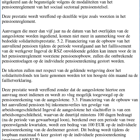
uitgekeerd aan de begunstigde volgens de modaliteiten van het
pensioenreglement van het sociaal sectoraal pensioenstelsel.
Deze prestatie wordt vereffend op dezelfde wijze zoals voorzien in het
pensioenreglement.
Aanvragen die meer dan vijf jaar na de datum van het overlijden van de
aangeslotene worden ingediend, komen niet meer in aanmerking voor de
bedoelde solidariteitsprestatie. 5.2. Financiering van de opbouw van het
aanvullend pensioen tijdens de periode voorafgaand aan het faillissement
van de werkgever Ingeval de RSZ onvoldoende gelden kan innen voor de in
het pensioenreglement voorziene pensioenopbouw, zullen die ontbrekende
pensioentoelagen op de individuele pensioenrekening gestort worden.
De tekorten zullen met respect van de geldende wetgeving door het
solidariteitsfonds ten laste genomen worden tot ten hoogste één maand na de
faillietverklaring.
Deze prestatie wordt vereffend zonder dat de aangeslotene hiertoe een
aanvraag moet indienen en wordt zo vlug mogelijk toegevoegd op de
pensioenrekening van de aangeslotene. 5.3. Financiering van de opbouw van
het aanvullend pensioen bij inkomensverlies ten gevolge van
arbeidsongeschiktheid Ingeval de aangeslotene het slachtoffer is van een
arbeidsongeschiktheid, waarvan de duurtijd minstens 100 dagen bedraagt
(na de periode van gewaarborgd loon), berekend over een periode van twee
opeenvolgende kwartalen, wordt een bedrag van 100 EUR op de individuele
pensioenrekening van de deelnemer gestort. Dit bedrag wordt tijdens de
loopbaan maximaal 6 keer gestort op de individuele pensioenrekening
(maximaal 600 EUR).