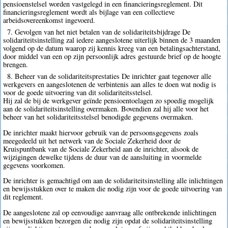
pensioenstelsel worden vastgelegd in een financieringsreglement. Dit
financieringsreglement wordt als bijlage van een collectieve
arbeidsovereenkomst ingevoerd.
7. Gevolgen van het niet betalen van de solidariteitsbijdrage De
solidariteitsinstelling zal iedere aangeslotene uiterlijk binnen de 3 maanden
volgend op de datum waarop zij kennis kreeg van een betalingsachterstand,
door middel van een op zijn persoonlijk adres gestuurde brief op de hoogte
brengen.
8. Beheer van de solidariteitsprestaties De inrichter gaat tegenover alle
werkgevers en aangeslotenen de verbintenis aan alles te doen wat nodig is
voor de goede uitvoering van dit solidariteitsstelsel.
Hij zal de bij de werkgever geïnde pensioentoelagen zo spoedig mogelijk
aan de solidariteitsinstelling overmaken. Bovendien zal hij alle voor het
beheer van het solidariteitsstelsel benodigde gegevens overmaken.
De inrichter maakt hiervoor gebruik van de persoonsgegevens zoals
meegedeeld uit het netwerk van de Sociale Zekerheid door de
Kruispuntbank van de Sociale Zekerheid aan de inrichter, alsook de
wijzigingen dewelke tijdens de duur van de aansluiting in voormelde
gegevens voorkomen.
De inrichter is gemachtigd om aan de solidariteitsinstelling alle inlichtingen
en bewijsstukken over te maken die nodig zijn voor de goede uitvoering van
dit reglement.
De aangeslotene zal op eenvoudige aanvraag alle ontbrekende inlichtingen
en bewijsstukken bezorgen die nodig zijn opdat de solidariteitsinstelling