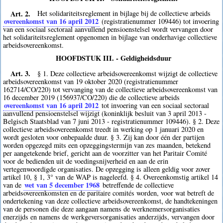
Art. 2.
Het solidariteitsreglement in bijlage bij de collectieve arbeids
overeenkomst van 16 april 2012
(registratienummer 109446) tot invoering
van een sociaal sectoraal aanvullend pensioenstelsel wordt vervangen door
het solidariteitsreglement opgenomen in bijlage van onderhavige collectieve
arbeidsovereenkomst.
HOOFDSTUK III. - Geldigheidsduur
Art. 3.
§ 1. Deze collectieve arbeidsovereenkomst wijzigt de collectieve
arbeidsovereenkomst van 19 oktober 2020 (registratienummer
162714/CO/220) tot vervanging van de collectieve arbeidsovereenkomst van
16 december 2019 (156937/CO/220) die de collectieve arbeids
overeenkomst van 16 april 2012
tot invoering van een sociaal sectoraal
aanvullend pensioenstelsel wijzigt (koninklijk besluit van 3 april 2013 -
Belgisch Staatsblad van 7 juni 2013 - registratienummer 109446). § 2. Deze
collectieve arbeidsovereenkomst treedt in werking op 1 januari 2020 en
wordt gesloten voor onbepaalde duur. § 3. Zij kan door één der partijen
worden opgezegd mits een opzeggingstermijn van zes maanden, betekend
per aangetekende brief, gericht aan de voorzitter van het Paritair Comité
voor de bedienden uit de voedingsnijverheid en aan de erin
vertegenwoordigde organisaties. De opzegging is alleen geldig voor zover
artikel 10, § 1, 3° van de WAP is nageleefd. § 4. Overeenkomstig artikel 14
wet van 5 december 1968
van de
betreffende de collectieve
arbeidsovereenkomsten en de paritaire comités worden, voor wat betreft de
ondertekening van deze collectieve arbeidsovereenkomst, de handtekeningen
van de personen die deze aangaan namens de werknemersorganisaties
enerzijds en namens de werkgeversorganisaties anderzijds, vervangen door