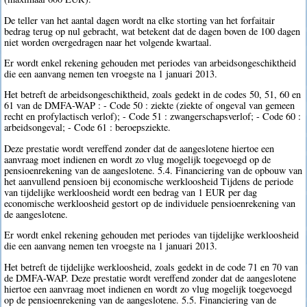
De teller van het aantal dagen wordt na elke storting van het forfaitair
bedrag terug op nul gebracht, wat betekent dat de dagen boven de 100 dagen
niet worden overgedragen naar het volgende kwartaal.
Er wordt enkel rekening gehouden met periodes van arbeidsongeschiktheid
die een aanvang nemen ten vroegste na 1 januari 2013.
Het betreft de arbeidsongeschiktheid, zoals gedekt in de codes 50, 51, 60 en
61 van de DMFA-WAP : - Code 50 : ziekte (ziekte of ongeval van gemeen
recht en profylactisch verlof); - Code 51 : zwangerschapsverlof; - Code 60 :
arbeidsongeval; - Code 61 : beroepsziekte.
Deze prestatie wordt vereffend zonder dat de aangeslotene hiertoe een
aanvraag moet indienen en wordt zo vlug mogelijk toegevoegd op de
pensioenrekening van de aangeslotene. 5.4. Financiering van de opbouw van
het aanvullend pensioen bij economische werkloosheid Tijdens de periode
van tijdelijke werkloosheid wordt een bedrag van 1 EUR per dag
economische werkloosheid gestort op de individuele pensioenrekening van
de aangeslotene.
Er wordt enkel rekening gehouden met periodes van tijdelijke werkloosheid
die een aanvang nemen ten vroegste na 1 januari 2013.
Het betreft de tijdelijke werkloosheid, zoals gedekt in de code 71 en 70 van
de DMFA-WAP. Deze prestatie wordt vereffend zonder dat de aangeslotene
hiertoe een aanvraag moet indienen en wordt zo vlug mogelijk toegevoegd
op de pensioenrekening van de aangeslotene. 5.5. Financiering van de