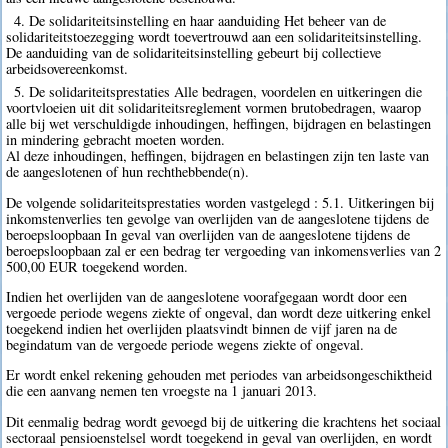
4. De solidariteitsinstelling en haar aanduiding Het beheer van de
solidariteitstoezegging wordt toevertrouwd aan een solidariteitsinstelling.
De aanduiding van de solidariteitsinstelling gebeurt bij collectieve
arbeidsovereenkomst.
5. De solidariteitsprestaties Alle bedragen, voordelen en uitkeringen die
voortvloeien uit dit solidariteitsreglement vormen brutobedragen, waarop
alle bij wet verschuldigde inhoudingen, heffingen, bijdragen en belastingen
in mindering gebracht moeten worden.
Al deze inhoudingen, heffingen, bijdragen en belastingen zijn ten laste van
de aangeslotenen of hun rechthebbende(n).
De volgende solidariteitsprestaties worden vastgelegd : 5.1. Uitkeringen bij
inkomstenverlies ten gevolge van overlijden van de aangeslotene tijdens de
beroepsloopbaan In geval van overlijden van de aangeslotene tijdens de
beroepsloopbaan zal er een bedrag ter vergoeding van inkomensverlies van 2
500,00 EUR toegekend worden.
Indien het overlijden van de aangeslotene voorafgegaan wordt door een
vergoede periode wegens ziekte of ongeval, dan wordt deze uitkering enkel
toegekend indien het overlijden plaatsvindt binnen de vijf jaren na de
begindatum van de vergoede periode wegens ziekte of ongeval.
Er wordt enkel rekening gehouden met periodes van arbeidsongeschiktheid
die een aanvang nemen ten vroegste na 1 januari 2013.
Dit eenmalig bedrag wordt gevoegd bij de uitkering die krachtens het sociaal
sectoraal pensioenstelsel wordt toegekend in geval van overlijden, en wordt