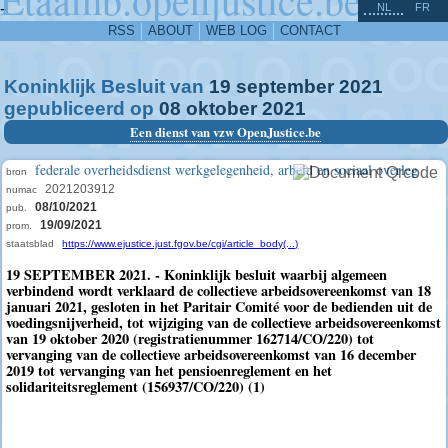
^
-
NL
FR
RSS
ABOUT
WEB LOG
CONTACT
Koninklijk Besluit van
19
september
2021
gepubliceerd op
08
oktober
2021
Een dienst van vzw OpenJustice.be
federale overheidsdienst werkgelegenheid, arbeid en sociaal overleg
bron
2021203912
numac
08/10/2021
pub.
19/09/2021
prom.
staatsblad
https://www.ejustice.just.fgov.be/cgi/article_body(...)
19 SEPTEMBER 2021. - Koninklijk besluit waarbij algemeen
verbindend wordt verklaard de collectieve arbeidsovereenkomst van 18
januari 2021, gesloten in het Paritair Comité voor de bedienden uit de
voedingsnijverheid, tot wijziging van de collectieve arbeidsovereenkomst
van 19 oktober 2020 (registratienummer 162714/CO/220) tot
vervanging van de collectieve arbeidsovereenkomst van 16 december
2019 tot vervanging van het pensioenreglement en het
solidariteitsreglement (156937/CO/220) (1)