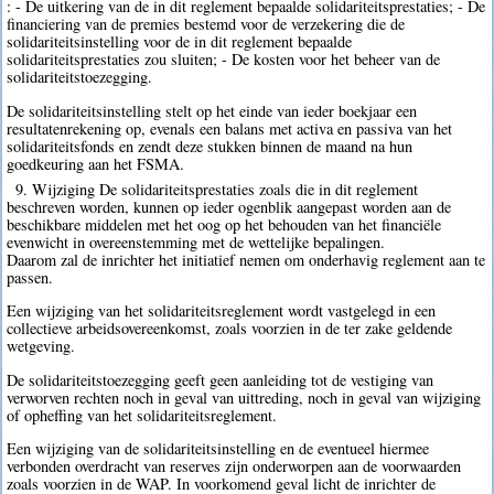
: - De uitkering van de in dit reglement bepaalde solidariteitsprestaties; - De
financiering van de premies bestemd voor de verzekering die de
solidariteitsinstelling voor de in dit reglement bepaalde
solidariteitsprestaties zou sluiten; - De kosten voor het beheer van de
solidariteitstoezegging.
De solidariteitsinstelling stelt op het einde van ieder boekjaar een
resultatenrekening op, evenals een balans met activa en passiva van het
solidariteitsfonds en zendt deze stukken binnen de maand na hun
goedkeuring aan het FSMA.
9. Wijziging De solidariteitsprestaties zoals die in dit reglement
beschreven worden, kunnen op ieder ogenblik aangepast worden aan de
beschikbare middelen met het oog op het behouden van het financiële
evenwicht in overeenstemming met de wettelijke bepalingen.
Daarom zal de inrichter het initiatief nemen om onderhavig reglement aan te
passen.
Een wijziging van het solidariteitsreglement wordt vastgelegd in een
collectieve arbeidsovereenkomst, zoals voorzien in de ter zake geldende
wetgeving.
De solidariteitstoezegging geeft geen aanleiding tot de vestiging van
verworven rechten noch in geval van uittreding, noch in geval van wijziging
of opheffing van het solidariteitsreglement.
Een wijziging van de solidariteitsinstelling en de eventueel hiermee
verbonden overdracht van reserves zijn onderworpen aan de voorwaarden
zoals voorzien in de WAP. In voorkomend geval licht de inrichter de