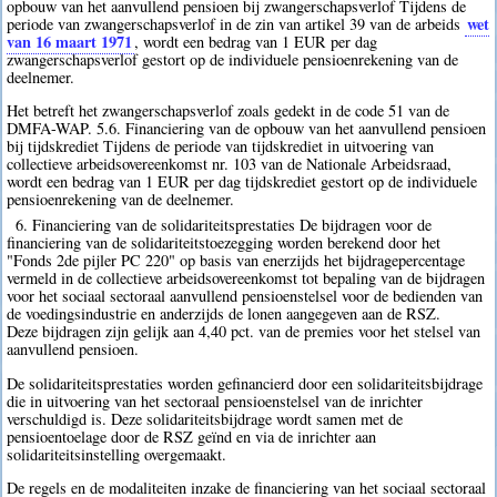
opbouw van het aanvullend pensioen bij zwangerschapsverlof Tijdens de
wet
periode van zwangerschapsverlof in de zin van artikel 39 van de arbeids
van 16 maart 1971
, wordt een bedrag van 1 EUR per dag
zwangerschapsverlof gestort op de individuele pensioenrekening van de
deelnemer.
Het betreft het zwangerschapsverlof zoals gedekt in de code 51 van de
DMFA-WAP. 5.6. Financiering van de opbouw van het aanvullend pensioen
bij tijdskrediet Tijdens de periode van tijdskrediet in uitvoering van
collectieve arbeidsovereenkomst nr. 103 van de Nationale Arbeidsraad,
wordt een bedrag van 1 EUR per dag tijdskrediet gestort op de individuele
pensioenrekening van de deelnemer.
6. Financiering van de solidariteitsprestaties De bijdragen voor de
financiering van de solidariteitstoezegging worden berekend door het
"Fonds 2de pijler PC 220" op basis van enerzijds het bijdragepercentage
vermeld in de collectieve arbeidsovereenkomst tot bepaling van de bijdragen
voor het sociaal sectoraal aanvullend pensioenstelsel voor de bedienden van
de voedingsindustrie en anderzijds de lonen aangegeven aan de RSZ.
Deze bijdragen zijn gelijk aan 4,40 pct. van de premies voor het stelsel van
aanvullend pensioen.
De solidariteitsprestaties worden gefinancierd door een solidariteitsbijdrage
die in uitvoering van het sectoraal pensioenstelsel van de inrichter
verschuldigd is. Deze solidariteitsbijdrage wordt samen met de
pensioentoelage door de RSZ geïnd en via de inrichter aan
solidariteitsinstelling overgemaakt.
De regels en de modaliteiten inzake de financiering van het sociaal sectoraal