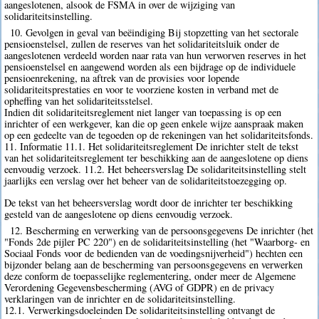
aangeslotenen, alsook de FSMA in over de wijziging van
solidariteitsinstelling.
10. Gevolgen in geval van beëindiging Bij stopzetting van het sectorale
pensioenstelsel, zullen de reserves van het solidariteitsluik onder de
aangeslotenen verdeeld worden naar rata van hun verworven reserves in het
pensioenstelsel en aangewend worden als een bijdrage op de individuele
pensioenrekening, na aftrek van de provisies voor lopende
solidariteitsprestaties en voor te voorziene kosten in verband met de
opheffing van het solidariteitsstelsel.
Indien dit solidariteitsreglement niet langer van toepassing is op een
inrichter of een werkgever, kan die op geen enkele wijze aanspraak maken
op een gedeelte van de tegoeden op de rekeningen van het solidariteitsfonds.
11. Informatie 11.1. Het solidariteitsreglement De inrichter stelt de tekst
van het solidariteitsreglement ter beschikking aan de aangeslotene op diens
eenvoudig verzoek. 11.2. Het beheersverslag De solidariteitsinstelling stelt
jaarlijks een verslag over het beheer van de solidariteitstoezegging op.
De tekst van het beheersverslag wordt door de inrichter ter beschikking
gesteld van de aangeslotene op diens eenvoudig verzoek.
12. Bescherming en verwerking van de persoonsgegevens De inrichter (het
"Fonds 2de pijler PC 220") en de solidariteitsinstelling (het "Waarborg- en
Sociaal Fonds voor de bedienden van de voedingsnijverheid") hechten een
bijzonder belang aan de bescherming van persoonsgegevens en verwerken
deze conform de toepasselijke reglementering, onder meer de Algemene
Verordening Gegevensbescherming (AVG of GDPR) en de privacy
verklaringen van de inrichter en de solidariteitsinstelling.
12.1. Verwerkingsdoeleinden De solidariteitsinstelling ontvangt de