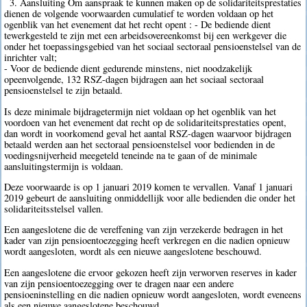
3. Aansluiting Om aanspraak te kunnen maken op de solidariteitsprestaties
dienen de volgende voorwaarden cumulatief te worden voldaan op het
ogenblik van het evenement dat het recht opent : - De bediende dient
tewerkgesteld te zijn met een arbeidsovereenkomst bij een werkgever die
onder het toepassingsgebied van het sociaal sectoraal pensioenstelsel van de
inrichter valt;
- Voor de bediende dient gedurende minstens, niet noodzakelijk
opeenvolgende, 132 RSZ-dagen bijdragen aan het sociaal sectoraal
pensioenstelsel te zijn betaald.
Is deze minimale bijdragetermijn niet voldaan op het ogenblik van het
voordoen van het evenement dat recht op de solidariteitsprestaties opent,
dan wordt in voorkomend geval het aantal RSZ-dagen waarvoor bijdragen
betaald werden aan het sectoraal pensioenstelsel voor bedienden in de
voedingsnijverheid meegeteld teneinde na te gaan of de minimale
aansluitingstermijn is voldaan.
Deze voorwaarde is op 1 januari 2019 komen te vervallen. Vanaf 1 januari
2019 gebeurt de aansluiting onmiddellijk voor alle bedienden die onder het
solidariteitsstelsel vallen.
Een aangeslotene die de vereffening van zijn verzekerde bedragen in het
kader van zijn pensioentoezegging heeft verkregen en die nadien opnieuw
wordt aangesloten, wordt als een nieuwe aangeslotene beschouwd.
Een aangeslotene die ervoor gekozen heeft zijn verworven reserves in kader
van zijn pensioentoezegging over te dragen naar een andere
pensioeninstelling en die nadien opnieuw wordt aangesloten, wordt eveneens
als een nieuwe aangeslotene beschouwd.