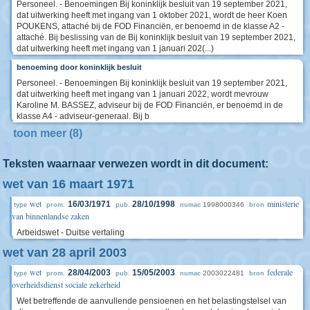
Personeel. - Benoemingen Bij koninklijk besluit van 19 september 2021,
dat uitwerking heeft met ingang van 1 oktober 2021, wordt de heer Koen
POUKENS, attaché bij de FOD Financiën, er benoemd in de klasse A2 -
attaché. Bij beslissing van de Bij koninklijk besluit van 19 september 2021,
dat uitwerking heeft met ingang van 1 januari 202(...)
benoeming door koninklijk besluit
Personeel. - Benoemingen Bij koninklijk besluit van 19 september 2021,
dat uitwerking heeft met ingang van 1 januari 2022, wordt mevrouw
Karoline M. BASSEZ, adviseur bij de FOD Financiën, er benoemd in de
klasse A4 - adviseur-generaal. Bij b
toon meer (8)
Teksten waarnaar verwezen wordt in dit document:
wet van 16 maart 1971
wet
ministerie
16/03/1971
28/10/1998
1998000346
type
prom.
pub.
numac
bron
van binnenlandse zaken
Arbeidswet - Duitse vertaling
wet van 28 april 2003
wet
federale
28/04/2003
15/05/2003
2003022481
type
prom.
pub.
numac
bron
overheidsdienst sociale zekerheid
Wet betreffende de aanvullende pensioenen en het belastingstelsel van