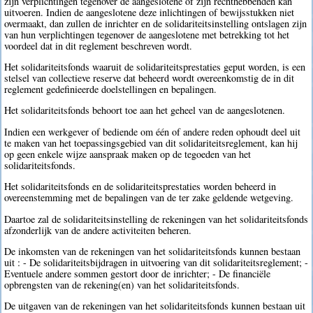
zijn verplichtingen tegenover de aangeslotene of zijn rechthebbenden kan
uitvoeren. Indien de aangeslotene deze inlichtingen of bewijsstukken niet
overmaakt, dan zullen de inrichter en de solidariteitsinstelling ontslagen zijn
van hun verplichtingen tegenover de aangeslotene met betrekking tot het
voordeel dat in dit reglement beschreven wordt.
Het solidariteitsfonds waaruit de solidariteitsprestaties geput worden, is een
stelsel van collectieve reserve dat beheerd wordt overeenkomstig de in dit
reglement gedefinieerde doelstellingen en bepalingen.
Het solidariteitsfonds behoort toe aan het geheel van de aangeslotenen.
Indien een werkgever of bediende om één of andere reden ophoudt deel uit
te maken van het toepassingsgebied van dit solidariteitsreglement, kan hij
op geen enkele wijze aanspraak maken op de tegoeden van het
solidariteitsfonds.
Het solidariteitsfonds en de solidariteitsprestaties worden beheerd in
overeenstemming met de bepalingen van de ter zake geldende wetgeving.
Daartoe zal de solidariteitsinstelling de rekeningen van het solidariteitsfonds
afzonderlijk van de andere activiteiten beheren.
De inkomsten van de rekeningen van het solidariteitsfonds kunnen bestaan
uit : - De solidariteitsbijdragen in uitvoering van dit solidariteitsreglement; -
Eventuele andere sommen gestort door de inrichter; - De financiële
opbrengsten van de rekening(en) van het solidariteitsfonds.
De uitgaven van de rekeningen van het solidariteitsfonds kunnen bestaan uit