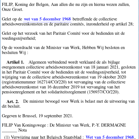
FILIP, Koning der Belgen, Aan allen die nu zijn en hierna wezen zullen,
Onze Groet.
wet van 5 december 1968
Gelet op de
betreffende de collectieve
arbeidsovereenkomsten en de paritaire comités, inzonderheid op artikel 28;
Gelet op het verzoek van het Paritair Comité voor de bedienden uit de
voedingsnijverheid;
Op de voordracht van de Minister van Werk, Hebben Wij besloten en
besluiten Wij :
Artikel 1.
Algemeen verbindend wordt verklaard de als bijlage
overgenomen collectieve arbeidsovereenkomst van 18 januari 2021, gesloten
in het Paritair Comité voor de bedienden uit de voedingsnijverheid, tot
wijziging van de collectieve arbeidsovereenkomst van 19 oktober 2020
(registratienummer 162714/CO/220) tot vervanging van de collectieve
arbeidsovereenkomst van 16 december 2019 tot vervanging van het
pensioenreglement en het solidariteitsreglement (156937/CO/220).
Art. 2.
De minister bevoegd voor Werk is belast met de uitvoering van
dit besluit.
Gegeven te Brussel, 19 september 2021.
FILIP Van Koningswege : De Minister van Werk, P.-Y. DERMAGNE
_______ Nota
Wet van 5 december 1968
(1) Verwijzing naar het Belgisch Staatsblad :
,