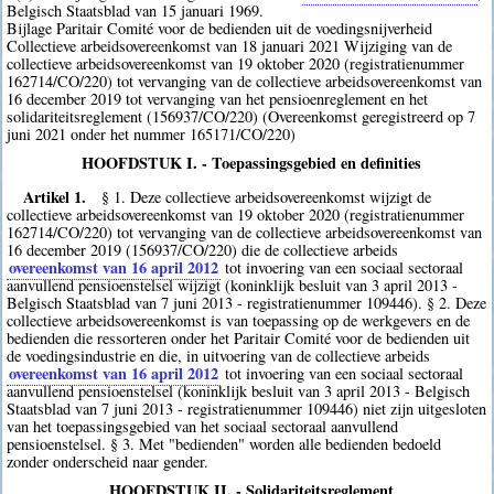
Belgisch Staatsblad van 15 januari 1969.
Bijlage Paritair Comité voor de bedienden uit de voedingsnijverheid
Collectieve arbeidsovereenkomst van 18 januari 2021 Wijziging van de
collectieve arbeidsovereenkomst van 19 oktober 2020 (registratienummer
162714/CO/220) tot vervanging van de collectieve arbeidsovereenkomst van
16 december 2019 tot vervanging van het pensioenreglement en het
solidariteitsreglement (156937/CO/220) (Overeenkomst geregistreerd op 7
juni 2021 onder het nummer 165171/CO/220)
HOOFDSTUK I. - Toepassingsgebied en definities
Artikel 1.
§ 1. Deze collectieve arbeidsovereenkomst wijzigt de
collectieve arbeidsovereenkomst van 19 oktober 2020 (registratienummer
162714/CO/220) tot vervanging van de collectieve arbeidsovereenkomst van
16 december 2019 (156937/CO/220) die de collectieve arbeids
overeenkomst van 16 april 2012
tot invoering van een sociaal sectoraal
aanvullend pensioenstelsel wijzigt (koninklijk besluit van 3 april 2013 -
Belgisch Staatsblad van 7 juni 2013 - registratienummer 109446). § 2. Deze
collectieve arbeidsovereenkomst is van toepassing op de werkgevers en de
bedienden die ressorteren onder het Paritair Comité voor de bedienden uit
de voedingsindustrie en die, in uitvoering van de collectieve arbeids
overeenkomst van 16 april 2012
tot invoering van een sociaal sectoraal
aanvullend pensioenstelsel (koninklijk besluit van 3 april 2013 - Belgisch
Staatsblad van 7 juni 2013 - registratienummer 109446) niet zijn uitgesloten
van het toepassingsgebied van het sociaal sectoraal aanvullend
pensioenstelsel. § 3. Met "bedienden" worden alle bedienden bedoeld
zonder onderscheid naar gender.
HOOFDSTUK II. - Solidariteitsreglement