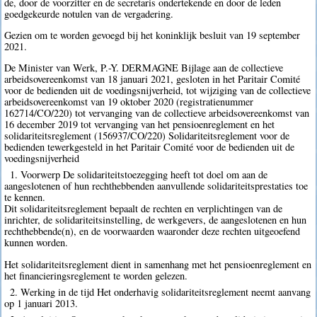
de, door de voorzitter en de secretaris ondertekende en door de leden
goedgekeurde notulen van de vergadering.
Gezien om te worden gevoegd bij het koninklijk besluit van 19 september
2021.
De Minister van Werk, P.-Y. DERMAGNE Bijlage aan de collectieve
arbeidsovereenkomst van 18 januari 2021, gesloten in het Paritair Comité
voor de bedienden uit de voedingsnijverheid, tot wijziging van de collectieve
arbeidsovereenkomst van 19 oktober 2020 (registratienummer
162714/CO/220) tot vervanging van de collectieve arbeidsovereenkomst van
16 december 2019 tot vervanging van het pensioenreglement en het
solidariteitsreglement (156937/CO/220) Solidariteitsreglement voor de
bedienden tewerkgesteld in het Paritair Comité voor de bedienden uit de
voedingsnijverheid
1. Voorwerp De solidariteitstoezegging heeft tot doel om aan de
aangeslotenen of hun rechthebbenden aanvullende solidariteitsprestaties toe
te kennen.
Dit solidariteitsreglement bepaalt de rechten en verplichtingen van de
inrichter, de solidariteitsinstelling, de werkgevers, de aangeslotenen en hun
rechthebbende(n), en de voorwaarden waaronder deze rechten uitgeoefend
kunnen worden.
Het solidariteitsreglement dient in samenhang met het pensioenreglement en
het financieringsreglement te worden gelezen.
2. Werking in de tijd Het onderhavig solidariteitsreglement neemt aanvang
op 1 januari 2013.