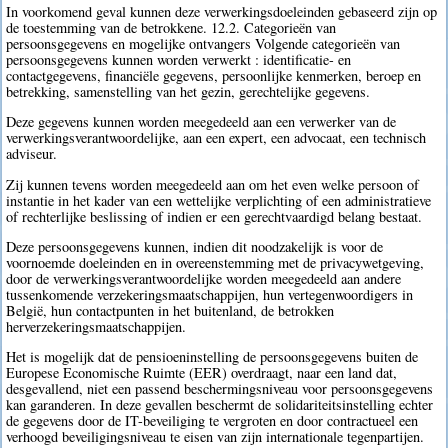
In voorkomend geval kunnen deze verwerkingsdoeleinden gebaseerd zijn op
de toestemming van de betrokkene. 12.2. Categorieën van
persoonsgegevens en mogelijke ontvangers Volgende categorieën van
persoonsgegevens kunnen worden verwerkt : identificatie- en
contactgegevens, financiële gegevens, persoonlijke kenmerken, beroep en
betrekking, samenstelling van het gezin, gerechtelijke gegevens.
Deze gegevens kunnen worden meegedeeld aan een verwerker van de
verwerkingsverantwoordelijke, aan een expert, een advocaat, een technisch
adviseur.
Zij kunnen tevens worden meegedeeld aan om het even welke persoon of
instantie in het kader van een wettelijke verplichting of een administratieve
of rechterlijke beslissing of indien er een gerechtvaardigd belang bestaat.
Deze persoonsgegevens kunnen, indien dit noodzakelijk is voor de
voornoemde doeleinden en in overeenstemming met de privacywetgeving,
door de verwerkingsverantwoordelijke worden meegedeeld aan andere
tussenkomende verzekeringsmaatschappijen, hun vertegenwoordigers in
België, hun contactpunten in het buitenland, de betrokken
herverzekeringsmaatschappijen.
Het is mogelijk dat de pensioeninstelling de persoonsgegevens buiten de
Europese Economische Ruimte (EER) overdraagt, naar een land dat,
desgevallend, niet een passend beschermingsniveau voor persoonsgegevens
kan garanderen. In deze gevallen beschermt de solidariteitsinstelling echter
de gegevens door de IT-beveiliging te vergroten en door contractueel een
verhoogd beveiligingsniveau te eisen van zijn internationale tegenpartijen.