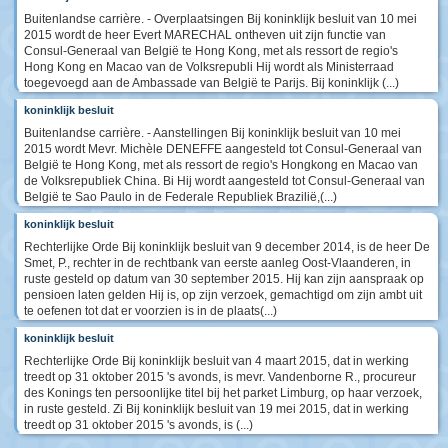
Buitenlandse carrière. - Overplaatsingen Bij koninklijk besluit van 10 mei
2015 wordt de heer Evert MARECHAL ontheven uit zijn functie van
Consul-Generaal van België te Hong Kong, met als ressort de regio's
Hong Kong en Macao van de Volksrepubli Hij wordt als Ministerraad
toegevoegd aan de Ambassade van België te Parijs. Bij koninklijk (...)
koninklijk besluit
Buitenlandse carrière. - Aanstellingen Bij koninklijk besluit van 10 mei
2015 wordt Mevr. Michèle DENEFFE aangesteld tot Consul-Generaal van
België te Hong Kong, met als ressort de regio's Hongkong en Macao van
de Volksrepubliek China. Bi Hij wordt aangesteld tot Consul-Generaal van
België te Sao Paulo in de Federale Republiek Brazilië,(...)
koninklijk besluit
Rechterlijke Orde Bij koninklijk besluit van 9 december 2014, is de heer De
Smet, P., rechter in de rechtbank van eerste aanleg Oost-Vlaanderen, in
ruste gesteld op datum van 30 september 2015. Hij kan zijn aanspraak op
pensioen laten gelden Hij is, op zijn verzoek, gemachtigd om zijn ambt uit
te oefenen tot dat er voorzien is in de plaats(...)
koninklijk besluit
Rechterlijke Orde Bij koninklijk besluit van 4 maart 2015, dat in werking
treedt op 31 oktober 2015 's avonds, is mevr. Vandenborne R., procureur
des Konings ten persoonlijke titel bij het parket Limburg, op haar verzoek,
in ruste gesteld. Zi Bij koninklijk besluit van 19 mei 2015, dat in werking
treedt op 31 oktober 2015 's avonds, is (...)