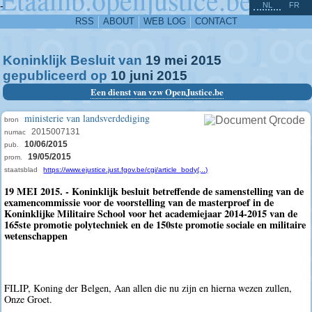
^
-
NL
FR
RSS
ABOUT
WEB LOG
CONTACT
Koninklijk Besluit van
19
mei
2015
gepubliceerd op
10
juni
2015
Een dienst van vzw OpenJustice.be
ministerie van landsverdediging
bron
2015007131
numac
10/06/2015
pub.
19/05/2015
prom.
staatsblad
https://www.ejustice.just.fgov.be/cgi/article_body(...)
19 MEI 2015. - Koninklijk besluit betreffende de samenstelling van de
examencommissie voor de voorstelling van de masterproef in de
Koninklijke Militaire School voor het academiejaar 2014-2015 van de
165ste promotie polytechniek en de 150ste promotie sociale en militaire
wetenschappen
FILIP, Koning der Belgen, Aan allen die nu zijn en hierna wezen zullen,
Onze Groet.