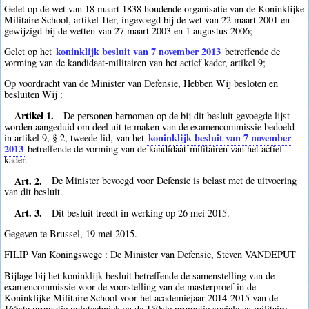
Gelet op de wet van 18 maart 1838 houdende organisatie van de Koninklijke
Militaire School, artikel 1ter, ingevoegd bij de wet van 22 maart 2001 en
gewijzigd bij de wetten van 27 maart 2003 en 1 augustus 2006;
koninklijk besluit van 7 november 2013
Gelet op het
betreffende de
vorming van de kandidaat-militairen van het actief kader, artikel 9;
Op voordracht van de Minister van Defensie, Hebben Wij besloten en
besluiten Wij :
Artikel 1.
De personen hernomen op de bij dit besluit gevoegde lijst
worden aangeduid om deel uit te maken van de examencommissie bedoeld
koninklijk besluit van 7 november
in artikel 9, § 2, tweede lid, van het
2013
betreffende de vorming van de kandidaat-militairen van het actief
kader.
Art. 2.
De Minister bevoegd voor Defensie is belast met de uitvoering
van dit besluit.
Art. 3.
Dit besluit treedt in werking op 26 mei 2015.
Gegeven te Brussel, 19 mei 2015.
FILIP Van Koningswege : De Minister van Defensie, Steven VANDEPUT
Bijlage bij het koninklijk besluit betreffende de samenstelling van de
examencommissie voor de voorstelling van de masterproef in de
Koninklijke Militaire School voor het academiejaar 2014-2015 van de
165ste promotie polytechniek en de 150ste promotie sociale en militaire