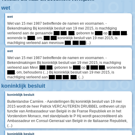
wet
wet
Wet van 15 mei 1987 betreffende de namen en voornamen. -
Bekendmaking Bij koninklijk besluit van 19 mei 2015, is machtiging
verleend aan de genaamde
****
****
,
****
, geboren te
*****
op
**
*****
****
,
wonende te
*****
, om,
****
****
koninklijk besluit van 19 mei 2015, is
machtiging verleend aan mevrouw
****
,
****
****
(...)
wet
Wet van 15 mei 1987 betreffende de namen en voornamen. -
Bekendmakingen Bij koninklijk besluit van 19 mei 2015, is machtiging
verleend aan Mevr.
****
****
, geboren te
*****
op
**
*****
****
, wonende te
*****
, om, behoudens (...) Bij koninklijk besluit van 19 mei 2015, is
machtiging verleend aan
****
****
****
,
****
, (...)
koninklijk besluit
koninklijk besluit
Buitenlandse Carrière. - Aanstellingen Bij koninklijk besluit van 19 mei
2015 wordt de heer Patrick VERCAUTEREN DRUBBEL ontheven uit zijn
functie van Ambassadeur van België in de Franse Republiek en in het
Vorstendom Monaco, met standplaats te P Hij wordt geaccrediteerd als
Ambassadeur en Consul-Generaal van België in de Italiaanse Republiek,
(...)
koninklijk besluit