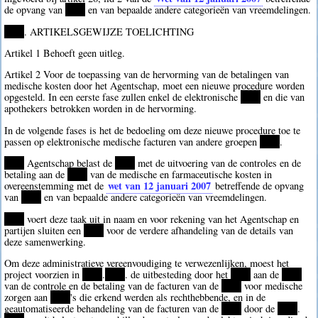
de opvang van
****
en van bepaalde andere categorieën van vreemdelingen.
****
. ARTIKELSGEWIJZE TOELICHTING
Artikel 1 Behoeft geen uitleg.
Artikel 2 Voor de toepassing van de hervorming van de betalingen van
medische kosten door het Agentschap, moet een nieuwe procedure worden
opgesteld. In een eerste fase zullen enkel de elektronische
****
en die van
apothekers betrokken worden in de hervorming.
In de volgende fases is het de bedoeling om deze nieuwe procedure toe te
passen op elektronische medische facturen van andere groepen
****
.
****
Agentschap belast de
****
met de uitvoering van de controles en de
betaling aan de
****
van de medische en farmaceutische kosten in
wet van 12 januari 2007
overeenstemming met de
betreffende de opvang
van
****
en van bepaalde andere categorieën van vreemdelingen.
****
voert deze taak uit in naam en voor rekening van het Agentschap en
partijen sluiten een
****
voor de verdere afhandeling van de details van
deze samenwerking.
Om deze administratieve vereenvoudiging te verwezenlijken, moest het
project voorzien in
****
.
****
. de uitbesteding door het
****
aan de
****
van de controle en de betaling van de facturen van de
****
voor medische
zorgen aan
****
's die erkend werden als rechthebbende, en in de
geautomatiseerde behandeling van de facturen van de
****
door de
****
.