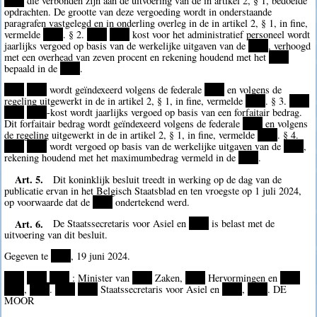
****
die verbonden zijn aan de uitvoering van de in artikel 2, § 1, bedoelde
opdrachten. De grootte van deze vergoeding wordt in onderstaande
paragrafen vastgelegd en in onderling overleg in de in artikel 2, § 1, in fine,
vermelde
****
. § 2.
****
****
kost voor het administratief personeel wordt
jaarlijks vergoed op basis van de werkelijke uitgaven van de
****
, verhoogd
met een overhead van zeven procent en rekening houdend met het
****
bepaald in de
****
.
****
****
wordt geïndexeerd volgens de federale
****
en volgens de
regeling uitgewerkt in de in artikel 2, § 1, in fine, vermelde
****
. § 3.
****
****
****
-kost wordt jaarlijks vergoed op basis van een forfaitair bedrag.
Dit forfaitair bedrag wordt geïndexeerd volgens de federale
****
en volgens
de regeling uitgewerkt in de in artikel 2, § 1, in fine, vermelde
****
. § 4.
****
****
wordt vergoed op basis van de werkelijke uitgaven van de
****
,
rekening houdend met het maximumbedrag vermeld in de
****
.
Art. 5.
Dit koninklijk besluit treedt in werking op de dag van de
publicatie ervan in het Belgisch Staatsblad en ten vroegste op 1 juli 2024,
op voorwaarde dat de
****
ondertekend werd.
Art. 6.
De Staatssecretaris voor Asiel en
****
is belast met de
uitvoering van dit besluit.
Gegeven te
****
, 19 juni 2024.
****
****
****
: Minister van
****
Zaken,
****
Hervormingen en
****
****
,
****
.
****
****
Staatssecretaris voor Asiel en
****
,
****
. DE
MOOR