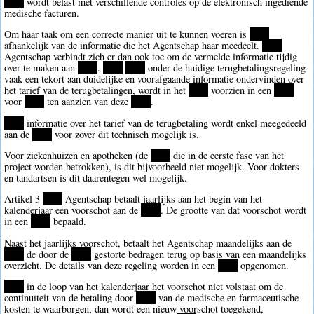
****
wordt belast met verschillende controles op de elektronisch ingediende
medische facturen.
Om haar taak om een correcte manier uit te kunnen voeren is
****
afhankelijk van de informatie die het Agentschap haar meedeelt.
****
Agentschap verbindt zich er dan ook toe om de vermelde informatie tijdig
over te maken aan
****
.
****
****
onder de huidige terugbetalingsregeling
vaak een tekort aan duidelijke en voorafgaande informatie ondervinden over
het tarief van de terugbetalingen, wordt in het
****
voorzien in een
****
voor
****
ten aanzien van deze
****
.
****
informatie over het tarief van de terugbetaling wordt enkel meegedeeld
aan de
****
voor zover dit technisch mogelijk is.
Voor ziekenhuizen en apotheken (de
****
die in de eerste fase van het
project worden betrokken), is dit bijvoorbeeld niet mogelijk. Voor dokters
en tandartsen is dit daarentegen wel mogelijk.
Artikel 3
****
Agentschap betaalt jaarlijks aan het begin van het
kalenderjaar een voorschot aan de
****
. De grootte van dat voorschot wordt
in een
****
bepaald.
Naast het jaarlijks voorschot, betaalt het Agentschap maandelijks aan de
****
de door de
****
gestorte bedragen terug op basis van een maandelijks
overzicht. De details van deze regeling worden in een
****
opgenomen.
****
in de loop van het kalenderjaar het voorschot niet volstaat om de
continuïteit van de betaling door
****
van de medische en farmaceutische
kosten te waarborgen, dan wordt een nieuw voorschot toegekend,