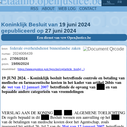
^
-
NL
FR
RSS
ABOUT
WEB LOG
CONTACT
Koninklijk Besluit van
19
juni
2024
gepubliceerd op
27
juni
2024
Een dienst van vzw OpenJustice.be
federale overheidsdienst binnenlandse zaken
bron
2024006439
numac
27/06/2024
pub.
19/06/2024
prom.
staatsblad
https://www.ejustice.just.fgov.be/cgi/article_body(...)
19 JUNI 2024. - Koninklijk besluit betreffende controle en betaling van
medische en farmaceutische kosten in het kader van artikel 26bis van
de
wet van 12 januari 2007
betreffende de opvang van
****
en van
bepaalde andere categorieën van vreemdelingen
VERSLAG AAN DE KONING
****
,
****
. ALGEMENE TOELICHTING
De regels bepaald in dit
****
Besluit vormen een aanvulling op het
****
van de betalingen van medische kosten door het Agentschap, zoals
Wet van 12 januari 2007
ingevoerd bij artikel 26, lid 2 van de
betreffende