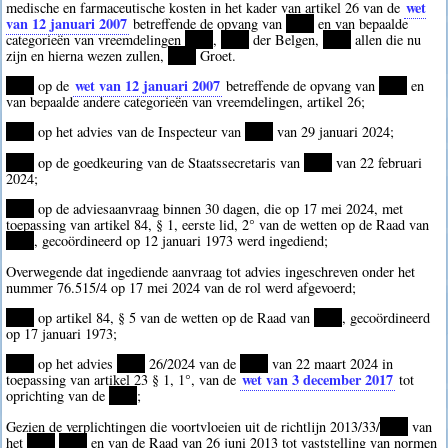
wet
medische en farmaceutische kosten in het kader van artikel 26 van de
van 12 januari 2007
betreffende de opvang van
****
en van bepaalde
categorieën van vreemdelingen
****
,
****
der Belgen,
****
allen die nu
zijn en hierna wezen zullen,
****
Groet.
wet van 12 januari 2007
****
op de
betreffende de opvang van
****
en
van bepaalde andere categorieën van vreemdelingen, artikel 26;
****
op het advies van de Inspecteur van
****
van 29 januari 2024;
****
op de goedkeuring van de Staatssecretaris van
****
van 22 februari
2024;
****
op de adviesaanvraag binnen 30 dagen, die op 17 mei 2024, met
toepassing van artikel 84, § 1, eerste lid, 2° van de wetten op de Raad van
****
, gecoördineerd op 12 januari 1973 werd ingediend;
Overwegende dat ingediende aanvraag tot advies ingeschreven onder het
nummer 76.515/4 op 17 mei 2024 van de rol werd afgevoerd;
****
op artikel 84, § 5 van de wetten op de Raad van
****
, gecoördineerd
op 17 januari 1973;
****
op het advies
****
26/2024 van de
****
van 22 maart 2024 in
wet van 3 december 2017
toepassing van artikel 23 § 1, 1°, van de
tot
oprichting van de
****
;
Gezien de verplichtingen die voortvloeien uit de richtlijn 2013/33/
****
van
het
****
****
en van de Raad van 26 juni 2013 tot vaststelling van normen