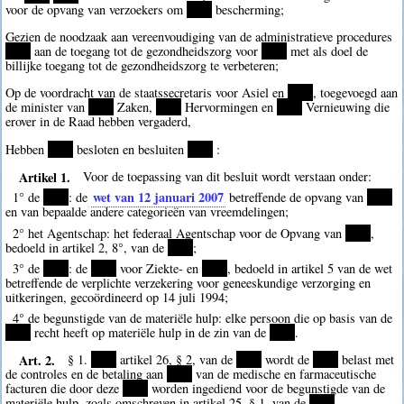
voor de opvang van verzoekers om
****
bescherming;
Gezien de noodzaak aan vereenvoudiging van de administratieve procedures
****
aan de toegang tot de gezondheidszorg voor
****
met als doel de
billijke toegang tot de gezondheidszorg te verbeteren;
Op de voordracht van de staatssecretaris voor Asiel en
****
, toegevoegd aan
de minister van
****
Zaken,
****
Hervormingen en
****
Vernieuwing die
erover in de Raad hebben vergaderd,
Hebben
****
besloten en besluiten
****
:
Artikel 1.
Voor de toepassing van dit besluit wordt verstaan onder:
wet van 12 januari 2007
1° de
****
: de
betreffende de opvang van
****
en van bepaalde andere categorieën van vreemdelingen;
2° het Agentschap: het federaal Agentschap voor de Opvang van
****
,
bedoeld in artikel 2, 8°, van de
****
;
3° de
****
: de
****
voor Ziekte- en
****
, bedoeld in artikel 5 van de wet
betreffende de verplichte verzekering voor geneeskundige verzorging en
uitkeringen, gecoördineerd op 14 juli 1994;
4° de begunstigde van de materiële hulp: elke persoon die op basis van de
****
recht heeft op materiële hulp in de zin van de
****
.
Art. 2.
§ 1.
****
artikel 26, § 2, van de
****
wordt de
****
belast met
de controles en de betaling aan
****
van de medische en farmaceutische
facturen die door deze
****
worden ingediend voor de begunstigde van de
materiële hulp, zoals omschreven in artikel 25, § 1, van de
****
.