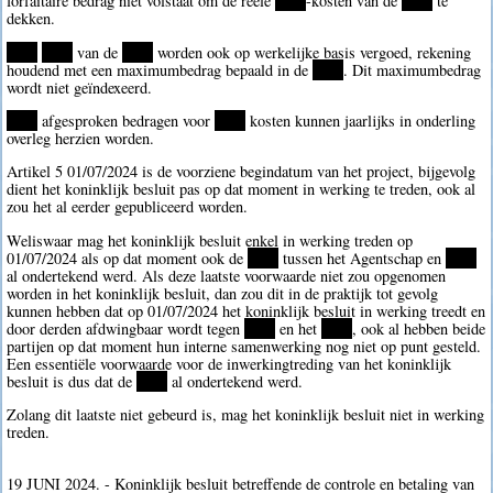
forfaitaire bedrag niet volstaat om de reële
****
-kosten van de
****
te
dekken.
****
****
van de
****
worden ook op werkelijke basis vergoed, rekening
houdend met een maximumbedrag bepaald in de
****
. Dit maximumbedrag
wordt niet geïndexeerd.
****
afgesproken bedragen voor
****
kosten kunnen jaarlijks in onderling
overleg herzien worden.
Artikel 5 01/07/2024 is de voorziene begindatum van het project, bijgevolg
dient het koninklijk besluit pas op dat moment in werking te treden, ook al
zou het al eerder gepubliceerd worden.
Weliswaar mag het koninklijk besluit enkel in werking treden op
01/07/2024 als op dat moment ook de
****
tussen het Agentschap en
****
al ondertekend werd. Als deze laatste voorwaarde niet zou opgenomen
worden in het koninklijk besluit, dan zou dit in de praktijk tot gevolg
kunnen hebben dat op 01/07/2024 het koninklijk besluit in werking treedt en
door derden afdwingbaar wordt tegen
****
en het
****
, ook al hebben beide
partijen op dat moment hun interne samenwerking nog niet op punt gesteld.
Een essentiële voorwaarde voor de inwerkingtreding van het koninklijk
besluit is dus dat de
****
al ondertekend werd.
Zolang dit laatste niet gebeurd is, mag het koninklijk besluit niet in werking
treden.
19 JUNI 2024. - Koninklijk besluit betreffende de controle en betaling van