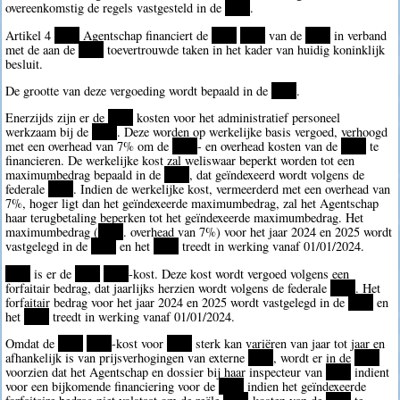
overeenkomstig de regels vastgesteld in de
****
.
Artikel 4
****
Agentschap financiert de
****
****
van de
****
in verband
met de aan de
****
toevertrouwde taken in het kader van huidig koninklijk
besluit.
De grootte van deze vergoeding wordt bepaald in de
****
.
Enerzijds zijn er de
****
kosten voor het administratief personeel
werkzaam bij de
****
. Deze worden op werkelijke basis vergoed, verhoogd
met een overhead van 7% om de
****
- en overhead kosten van de
****
te
financieren. De werkelijke kost zal weliswaar beperkt worden tot een
maximumbedrag bepaald in de
****
, dat geïndexeerd wordt volgens de
federale
****
. Indien de werkelijke kost, vermeerderd met een overhead van
7%, hoger ligt dan het geïndexeerde maximumbedrag, zal het Agentschap
haar terugbetaling beperken tot het geïndexeerde maximumbedrag. Het
maximumbedrag (
****
. overhead van 7%) voor het jaar 2024 en 2025 wordt
vastgelegd in de
****
en het
****
treedt in werking vanaf 01/01/2024.
****
is er de
****
****
-kost. Deze kost wordt vergoed volgens een
forfaitair bedrag, dat jaarlijks herzien wordt volgens de federale
****
. Het
forfaitair bedrag voor het jaar 2024 en 2025 wordt vastgelegd in de
****
en
het
****
treedt in werking vanaf 01/01/2024.
Omdat de
****
****
-kost voor
****
sterk kan variëren van jaar tot jaar en
afhankelijk is van prijsverhogingen van externe
****
, wordt er in de
****
voorzien dat het Agentschap en dossier bij haar inspecteur van
****
indient
voor een bijkomende financiering voor de
****
indien het geïndexeerde