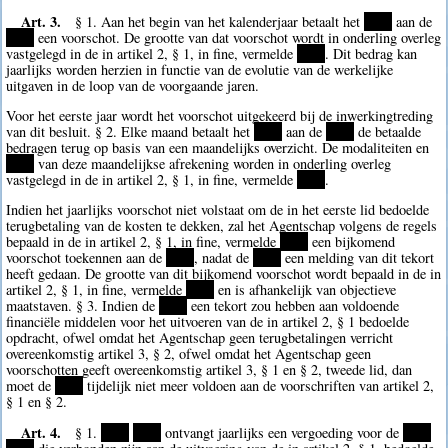
Art. 3.
§ 1. Aan het begin van het kalenderjaar betaalt het
****
aan de
****
een voorschot. De grootte van dat voorschot wordt in onderling overleg
vastgelegd in de in artikel 2, § 1, in fine, vermelde
****
. Dit bedrag kan
jaarlijks worden herzien in functie van de evolutie van de werkelijke
uitgaven in de loop van de voorgaande jaren.
Voor het eerste jaar wordt het voorschot uitgekeerd bij de inwerkingtreding
van dit besluit. § 2. Elke maand betaalt het
****
aan de
****
de betaalde
bedragen terug op basis van een maandelijks overzicht. De modaliteiten en
****
van deze maandelijkse afrekening worden in onderling overleg
vastgelegd in de in artikel 2, § 1, in fine, vermelde
****
.
Indien het jaarlijks voorschot niet volstaat om de in het eerste lid bedoelde
terugbetaling van de kosten te dekken, zal het Agentschap volgens de regels
bepaald in de in artikel 2, § 1, in fine, vermelde
****
een bijkomend
voorschot toekennen aan de
****
, nadat de
****
een melding van dit tekort
heeft gedaan. De grootte van dit bijkomend voorschot wordt bepaald in de in
artikel 2, § 1, in fine, vermelde
****
en is afhankelijk van objectieve
maatstaven. § 3. Indien de
****
een tekort zou hebben aan voldoende
financiële middelen voor het uitvoeren van de in artikel 2, § 1 bedoelde
opdracht, ofwel omdat het Agentschap geen terugbetalingen verricht
overeenkomstig artikel 3, § 2, ofwel omdat het Agentschap geen
voorschotten geeft overeenkomstig artikel 3, § 1 en § 2, tweede lid, dan
moet de
****
tijdelijk niet meer voldoen aan de voorschriften van artikel 2,
§ 1 en § 2.
Art. 4.
§ 1.
****
****
ontvangt jaarlijks een vergoeding voor de
****