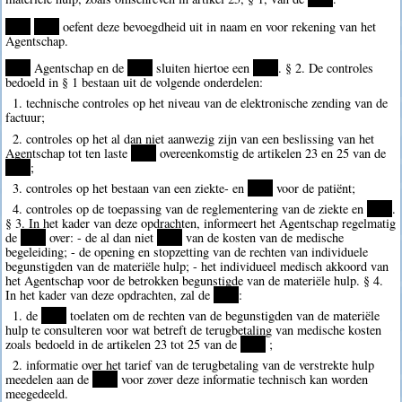
****
****
oefent deze bevoegdheid uit in naam en voor rekening van het
Agentschap.
****
Agentschap en de
****
sluiten hiertoe een
****
. § 2. De controles
bedoeld in § 1 bestaan uit de volgende onderdelen:
1. technische controles op het niveau van de elektronische zending van de
factuur;
2. controles op het al dan niet aanwezig zijn van een beslissing van het
Agentschap tot ten laste
****
overeenkomstig de artikelen 23 en 25 van de
****
;
3. controles op het bestaan van een ziekte- en
****
voor de patiënt;
4. controles op de toepassing van de reglementering van de ziekte en
****
.
§ 3. In het kader van deze opdrachten, informeert het Agentschap regelmatig
de
****
over: - de al dan niet
****
van de kosten van de medische
begeleiding; - de opening en stopzetting van de rechten van individuele
begunstigden van de materiële hulp; - het individueel medisch akkoord van
het Agentschap voor de betrokken begunstigde van de materiële hulp. § 4.
In het kader van deze opdrachten, zal de
****
:
1. de
****
toelaten om de rechten van de begunstigden van de materiële
hulp te consulteren voor wat betreft de terugbetaling van medische kosten
zoals bedoeld in de artikelen 23 tot 25 van de
****
;
2. informatie over het tarief van de terugbetaling van de verstrekte hulp
meedelen aan de
****
voor zover deze informatie technisch kan worden
meegedeeld.