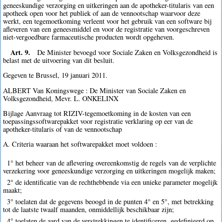
geneeskundige verzorging en uitkeringen aan de apotheker-titularis van een
apotheek open voor het publiek of aan de vennootschap waarvoor deze
werkt, een tegemoetkoming verleent voor het gebruik van een software bij
afleveren van een geneesmiddel en voor de registratie van voorgeschreven
niet-vergoedbare farmaceutische producten wordt opgeheven.
Art. 9.
De Minister bevoegd voor Sociale Zaken en Volksgezondheid is
belast met de uitvoering van dit besluit.
Gegeven te Brussel, 19 januari 2011.
ALBERT Van Koningswege : De Minister van Sociale Zaken en
Volksgezondheid, Mevr. L. ONKELINX
Bijlage Aanvraag tot RIZIV-tegemoetkoming in de kosten van een
toepassingssoftwarepakket voor registratie verklaring op eer van de
apotheker-titularis of van de vennootschap
A. Criteria waaraan het softwarepakket moet voldoen :
1° het beheer van de aflevering overeenkomstig de regels van de verplichte
verzekering voor geneeskundige verzorging en uitkeringen mogelijk maken;
2° de identificatie van de rechthebbende via een unieke parameter mogelijk
maakt;
3° toelaten dat de gegevens beoogd in de punten 4° en 5°, met betrekking
tot de laatste twaalf maanden, onmiddellijk beschikbaar zijn;
4° toelaten de aard van de verstrekkingen te identificeren, gedefinieerd op