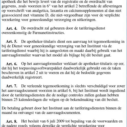
apotheek die het bewijs levert van de registratie en de overdracht van
gegevens, zoals voorzien in 6° van het artikel 2 betreffende de afleveringen
op voorschrift van analgetica, laxantia en calciumsupplementen al dan niet
geassocieerd met vitamine D, die niet-vergoedbaar zijn voor de verplichte
verzekering voor geneeskundige verzorging en uitkeringen.
Art. 4.
De overdracht zal gebeuren door de tariferingsdienst
overeenkomstig de Farmanetinstructies.
Art. 5.
De apotheker-titularis dient een aanvraag tot tegemoetkoming in
bij de Dienst voor geneeskundige verzorging van het Instituut via de
tariferingdienst waarbij hij is aangesloten en maakt daarbij gebruik van het
aanvraagformulier waarvan het model als bijlage bij dit besluit gaat.
Art. 6.
Op het aanvraagformulier verklaart de apotheker-titularis op eer,
dat hij het toepassingssoftwarepakket daadwerkelijk gebruikt om de taken
beschreven in artikel 2 uit te voeren en dat hij de bedoelde gegevens
daadwerkelijk registreert.
Art. 7.
De verleende tegemoetkoming is slechts verschuldigd voor zover
het aanvraagdocument voorzien in artikel 6, bij het Instituut wordt ingediend
door de tariferingsdiensten die de nodige controles zullen gedaan hebben
binnen 25 kalenderdagen die volgen op de bekendmaking van dit besluit.
De betaling gebeurt door het Instituut aan de tariferingsdiensten binnen de
maand na ontvangst van de aanvraagdocumenten.
Art. 8.
Het besluit van 6 juli 2009 tot bepaling van de voorwaarden en
de nadere regels volgens dewelke de verplichte verzekering voor