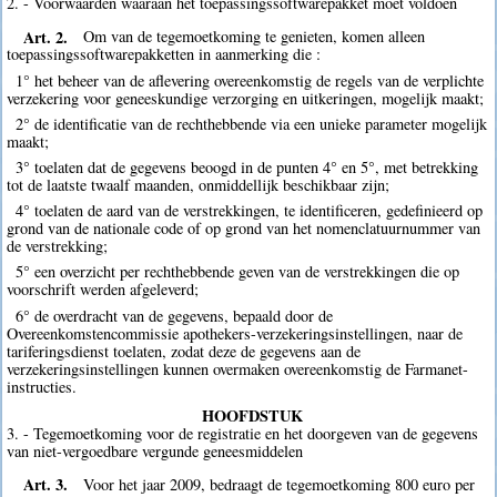
2. - Voorwaarden waaraan het toepassingssoftwarepakket moet voldoen
Art. 2.
Om van de tegemoetkoming te genieten, komen alleen
toepassingssoftwarepakketten in aanmerking die :
1° het beheer van de aflevering overeenkomstig de regels van de verplichte
verzekering voor geneeskundige verzorging en uitkeringen, mogelijk maakt;
2° de identificatie van de rechthebbende via een unieke parameter mogelijk
maakt;
3° toelaten dat de gegevens beoogd in de punten 4° en 5°, met betrekking
tot de laatste twaalf maanden, onmiddellijk beschikbaar zijn;
4° toelaten de aard van de verstrekkingen, te identificeren, gedefinieerd op
grond van de nationale code of op grond van het nomenclatuurnummer van
de verstrekking;
5° een overzicht per rechthebbende geven van de verstrekkingen die op
voorschrift werden afgeleverd;
6° de overdracht van de gegevens, bepaald door de
Overeenkomstencommissie apothekers-verzekeringsinstellingen, naar de
tariferingsdienst toelaten, zodat deze de gegevens aan de
verzekeringsinstellingen kunnen overmaken overeenkomstig de Farmanet-
instructies.
HOOFDSTUK
3. - Tegemoetkoming voor de registratie en het doorgeven van de gegevens
van niet-vergoedbare vergunde geneesmiddelen
Art. 3.
Voor het jaar 2009, bedraagt de tegemoetkoming 800 euro per