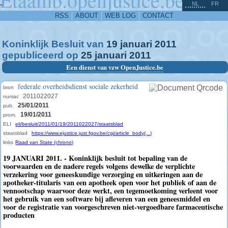
^
-
NL
FR
RSS
ABOUT
WEB LOG
CONTACT
Koninklijk Besluit van
19
januari
2011
gepubliceerd op
25
januari
2011
Een dienst van vzw OpenJustice.be
federale overheidsdienst sociale zekerheid
bron
2011022027
numac
25/01/2011
pub.
19/01/2011
prom.
ELI
eli/besluit/2011/01/19/2011022027/staatsblad
staatsblad
https://www.ejustice.just.fgov.be/cgi/article_body(...)
links
Raad van State (chrono)
19 JANUARI 2011. - Koninklijk besluit tot bepaling van de
voorwaarden en de nadere regels volgens dewelke de verplichte
verzekering voor geneeskundige verzorging en uitkeringen aan de
apotheker-titularis van een apotheek open voor het publiek of aan de
vennootschap waarvoor deze werkt, een tegemoetkoming verleent voor
het gebruik van een software bij afleveren van een geneesmiddel en
voor de registratie van voorgeschreven niet-vergoedbare farmaceutische
producten