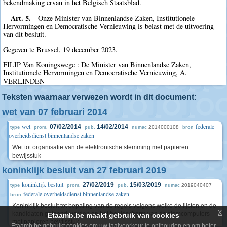
bekendmaking ervan in het Belgisch Staatsblad.
Art. 5.
Onze Minister van Binnenlandse Zaken, Institutionele
Hervormingen en Democratische Vernieuwing is belast met de uitvoering
van dit besluit.
Gegeven te Brussel, 19 december 2023.
FILIP Van Koningswege : De Minister van Binnenlandse Zaken,
Institutionele Hervormingen en Democratische Vernieuwing, A.
VERLINDEN
Teksten waarnaar verwezen wordt in dit document:
wet van 07 februari 2014
wet
federale
07/02/2014
14/02/2014
2014000108
type
prom.
pub.
numac
bron
overheidsdienst binnenlandse zaken
Wet tot organisatie van de elektronische stemming met papieren
bewijsstuk
koninklijk besluit van 27 februari 2019
koninklijk besluit
27/02/2019
15/03/2019
2019040407
type
prom.
pub.
numac
federale overheidsdienst binnenlandse zaken
bron
Koninklijk besluit tot bepaling van de regels volgens welke de lijsten en de
x
kandidaten getoond worden op het beeldscherm van de stemcomputers
Etaamb.be maakt gebruik van cookies
met papieren bewijsstuk
Etaamb.be gebruikt cookies om uw taalvoorkeur te onthouden en om beter