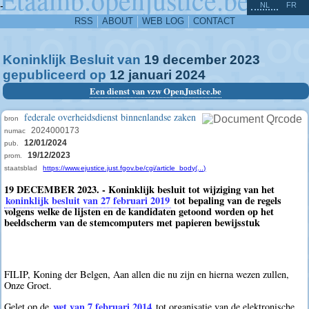
^
-
NL
FR
RSS
ABOUT
WEB LOG
CONTACT
Koninklijk Besluit van
19
december
2023
gepubliceerd op
12
januari
2024
Een dienst van vzw OpenJustice.be
federale overheidsdienst binnenlandse zaken
bron
2024000173
numac
12/01/2024
pub.
19/12/2023
prom.
staatsblad
https://www.ejustice.just.fgov.be/cgi/article_body(...)
19 DECEMBER 2023. - Koninklijk besluit tot wijziging van het
koninklijk besluit van 27 februari 2019
tot bepaling van de regels
volgens welke de lijsten en de kandidaten getoond worden op het
beeldscherm van de stemcomputers met papieren bewijsstuk
FILIP, Koning der Belgen, Aan allen die nu zijn en hierna wezen zullen,
Onze Groet.
wet van 7 februari 2014
Gelet op de
tot organisatie van de elektronische