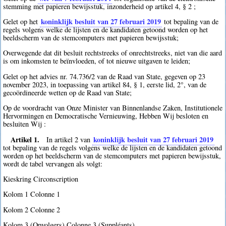
stemming met papieren bewijsstuk, inzonderheid op artikel 4, § 2 ;
koninklijk besluit van 27 februari 2019
Gelet op het
tot bepaling van de
regels volgens welke de lijsten en de kandidaten getoond worden op het
beeldscherm van de stemcomputers met papieren bewijsstuk;
Overwegende dat dit besluit rechtstreeks of onrechtstreeks, niet van die aard
is om inkomsten te beïnvloeden, of tot nieuwe uitgaven te leiden;
Gelet op het advies nr. 74.736/2 van de Raad van State, gegeven op 23
november 2023, in toepassing van artikel 84, § 1, eerste lid, 2°, van de
gecoördineerde wetten op de Raad van State;
Op de voordracht van Onze Minister van Binnenlandse Zaken, Institutionele
Hervormingen en Democratische Vernieuwing, Hebben Wij besloten en
besluiten Wij :
Artikel 1.
koninklijk besluit van 27 februari 2019
In artikel 2 van
tot bepaling van de regels volgens welke de lijsten en de kandidaten getoond
worden op het beeldscherm van de stemcomputers met papieren bewijsstuk,
wordt de tabel vervangen als volgt:
Kieskring Circonscription
Kolom 1 Colonne 1
Kolom 2 Colonne 2
Kolom 3 (Opvolgers) Colonne 3 (Suppléants)