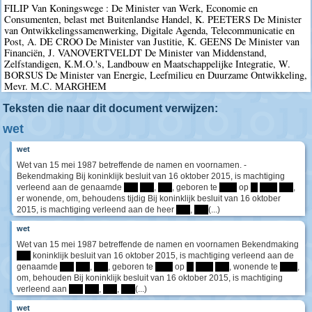
FILIP Van Koningswege : De Minister van Werk, Economie en
Consumenten, belast met Buitenlandse Handel, K. PEETERS De Minister
van Ontwikkelingssamenwerking, Digitale Agenda, Telecommunicatie en
Post, A. DE CROO De Minister van Justitie, K. GEENS De Minister van
Financiën, J. VANOVERTVELDT De Minister van Middenstand,
Zelfstandigen, K.M.O.'s, Landbouw en Maatschappelijke Integratie, W.
BORSUS De Minister van Energie, Leefmilieu en Duurzame Ontwikkeling,
Mevr. M.C. MARGHEM
Teksten die naar dit document verwijzen:
wet
wet
Wet van 15 mei 1987 betreffende de namen en voornamen. -
Bekendmaking Bij koninklijk besluit van 16 oktober 2015, is machtiging
verleend aan de genaamde
****
****
,
****
, geboren te
*****
op
**
*****
****
,
er wonende, om, behoudens tijdig Bij koninklijk besluit van 16 oktober
2015, is machtiging verleend aan de heer
****
,
****
(...)
wet
Wet van 15 mei 1987 betreffende de namen en voornamen Bekendmaking
****
koninklijk besluit van 16 oktober 2015, is machtiging verleend aan de
genaamde
****
****
,
****
, geboren te
*****
op
**
*****
****
, wonende te
*****
,
om, behouden Bij koninklijk besluit van 16 oktober 2015, is machtiging
verleend aan
****
****
,
****
,
****
(...)
wet