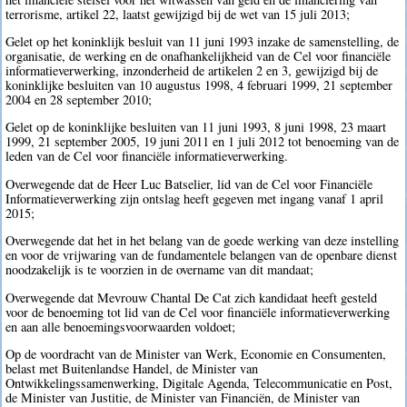
terrorisme, artikel 22, laatst gewijzigd bij de wet van 15 juli 2013;
Gelet op het koninklijk besluit van 11 juni 1993 inzake de samenstelling, de
organisatie, de werking en de onafhankelijkheid van de Cel voor financiële
informatieverwerking, inzonderheid de artikelen 2 en 3, gewijzigd bij de
koninklijke besluiten van 10 augustus 1998, 4 februari 1999, 21 september
2004 en 28 september 2010;
Gelet op de koninklijke besluiten van 11 juni 1993, 8 juni 1998, 23 maart
1999, 21 september 2005, 19 juni 2011 en 1 juli 2012 tot benoeming van de
leden van de Cel voor financiële informatieverwerking.
Overwegende dat de Heer Luc Batselier, lid van de Cel voor Financiële
Informatieverwerking zijn ontslag heeft gegeven met ingang vanaf 1 april
2015;
Overwegende dat het in het belang van de goede werking van deze instelling
en voor de vrijwaring van de fundamentele belangen van de openbare dienst
noodzakelijk is te voorzien in de overname van dit mandaat;
Overwegende dat Mevrouw Chantal De Cat zich kandidaat heeft gesteld
voor de benoeming tot lid van de Cel voor financiële informatieverwerking
en aan alle benoemingsvoorwaarden voldoet;
Op de voordracht van de Minister van Werk, Economie en Consumenten,
belast met Buitenlandse Handel, de Minister van
Ontwikkelingssamenwerking, Digitale Agenda, Telecommunicatie en Post,
de Minister van Justitie, de Minister van Financiën, de Minister van