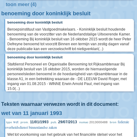
toon meer (4)
benoeming door koninklijk besluit
benoeming door koninklijk besluit
Beroepsinstituut van Vastgoedmakelaars. - Koninklijk besluit houdende
benoeming van de voorzitter van de Nederlandstalige Uitvoerende Kamer.
- Benoeming Bij koninklijk besluit van 16 oktober 2015 wordt de heer Peter
Defreyne benoemd tot voorzitt Binnen een termijn van zestig dagen vanaf
deze publicatie kan een verzoekschrift tot nietigverklari(...)
benoeming door koninklijk besluit
Stafdienst Personeel en Organisatie Benoeming tot Rijksambtenaar Bij
koninklijk besluit van 16 oktober 2015, worden de hiernavolgende
personeelsleden benoemd in de hoedanigheid van rijksambtenaar in de
klasse A1, in een betrekking waaraan de - DE LEEUW David Roger, met
ingang van 01.08.2015 - WINNE Erwin Arnold Paul, met ingang van
15.0(...)
Teksten waarnaar verwezen wordt in dit document:
wet van 11 januari 1993
wet
federale
11/01/1993
29/07/2013
2013000488
type
prom.
pub.
numac
bron
overheidsdienst binnenlandse zaken
Wet tot voorkoming van het gebruik van het financiële stelsel voor het