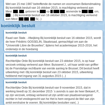
Wet van 15 mei 1987 betreffende de namen en voornamen Bekendmaking
Bij koninklijk besluit van 16 oktober 2015, is machtiging verleend aan
Mevr.
****
,
****
, geboren te
*****
op
**
*****
****
, wonende te
*****
****
, om,
****
(...) Bij koninklijk besluit van 16 oktober 2015, is machtiging verleend
aan Mevr.
****
****
,
****
S(...)
koninklijk besluit
koninklijk besluit
Raad van State. - Afwijking Bij koninklijk besluit van 16 oktober 2015, wordt
de heer Frédéric GOSSELIN, Staatsraad, gemachtigd om aan de
"Université Libre de Bruxelles", tijdens het academiejaar 2015-2016, het
onderwijs in de hoedanig
koninklijk besluit
Rechterlijke Orde Bij koninklijk besluit van 23 oktober 2015, is op haar
verzoek ontslag verleend aan Mevr. Buisseret J., uit haar ambt van griffier
bij de Franstalige rechtbank van eerste aanleg te Brussel; Dit besluit heeft
uitwerking met i Bij koninklijk besluit van 23 oktober 2015, uitwerking
hebbend met ingang van 31 augustus 2015 (...)
koninklijk besluit
Rechterlijke Orde Bij koninklijk besluit van 9 november 2015, dat in
werking treedt op 31 december 2015 `s avonds is aan de heer Bekaert, P.,
op zijn verzoek, ontslag verleend uit zijn ambt van plaatsvervangend
rechter in het vredegerecht van he Het is hem vergund de titel van zijn
ambt eershalve te voeren. Bij koninklijke besluiten van(...)