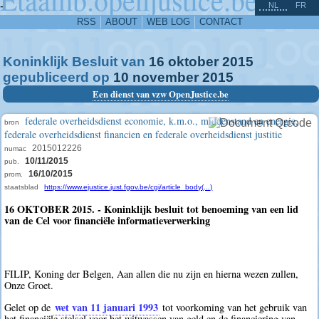
^
-
NL
FR
RSS
ABOUT
WEB LOG
CONTACT
Koninklijk Besluit van
16
oktober
2015
gepubliceerd op
10
november
2015
Een dienst van vzw OpenJustice.be
federale overheidsdienst economie, k.m.o., middenstand en energie,
bron
federale overheidsdienst financien en federale overheidsdienst justitie
2015012226
numac
10/11/2015
pub.
16/10/2015
prom.
staatsblad
https://www.ejustice.just.fgov.be/cgi/article_body(...)
16 OKTOBER 2015. - Koninklijk besluit tot benoeming van een lid
van de Cel voor financiële informatieverwerking
FILIP, Koning der Belgen, Aan allen die nu zijn en hierna wezen zullen,
Onze Groet.
wet van 11 januari 1993
Gelet op de
tot voorkoming van het gebruik van
het financiële stelsel voor het witwassen van geld en de financiering van