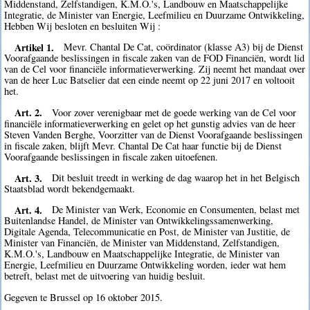
Middenstand, Zelfstandigen, K.M.O.'s, Landbouw en Maatschappelijke
Integratie, de Minister van Energie, Leefmilieu en Duurzame Ontwikkeling,
Hebben Wij besloten en besluiten Wij :
Artikel 1.
Mevr. Chantal De Cat, coördinator (klasse A3) bij de Dienst
Voorafgaande beslissingen in fiscale zaken van de FOD Financiën, wordt lid
van de Cel voor financiële informatieverwerking. Zij neemt het mandaat over
van de heer Luc Batselier dat een einde neemt op 22 juni 2017 en voltooit
het.
Art. 2.
Voor zover verenigbaar met de goede werking van de Cel voor
financiële informatieverwerking en gelet op het gunstig advies van de heer
Steven Vanden Berghe, Voorzitter van de Dienst Voorafgaande beslissingen
in fiscale zaken, blijft Mevr. Chantal De Cat haar functie bij de Dienst
Voorafgaande beslissingen in fiscale zaken uitoefenen.
Art. 3.
Dit besluit treedt in werking de dag waarop het in het Belgisch
Staatsblad wordt bekendgemaakt.
Art. 4.
De Minister van Werk, Economie en Consumenten, belast met
Buitenlandse Handel, de Minister van Ontwikkelingssamenwerking,
Digitale Agenda, Telecommunicatie en Post, de Minister van Justitie, de
Minister van Financiën, de Minister van Middenstand, Zelfstandigen,
K.M.O.'s, Landbouw en Maatschappelijke Integratie, de Minister van
Energie, Leefmilieu en Duurzame Ontwikkeling worden, ieder wat hem
betreft, belast met de uitvoering van huidig besluit.
Gegeven te Brussel op 16 oktober 2015.