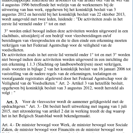
4 augustus 1996 betreffende het welzijn van de werknemers bij de
uitvoering van hun werk, opgeheven bij het koninklijk besluit van 3
augustus 2012 en hersteld bij het koninklijk besluit van 22 oktober 2013,
wordt aangevuld met twee leden, luidende : "De activiteiten zoals in het
eerste lid vermeld onder 1° tot en met
3° worden enkel beoogd indien deze activiteiten worden uitgevoerd in een
slachthuis, uitsnijderij of een bedrijf voor vleesbereidingen en/of
bereidingen van vleesproducten en die te dien einde een erkenning moeten
verkrijgen van het Federaal Agentschap voor de veiligheid van de
voedselketen.
De activiteiten zoals in het eerste lid vermeld onder 1° tot en met 3° worden
niet beoogd indien deze activiteiten worden uitgevoerd in een inrichting die
een erkenning 1.1.3 (Slachting op landbouwbedrijven) moet verkrijgen,
zoals voorzien in bijlage 2 van het koninklijk besluit van 16 januari 2006 tot
vaststelling van de nadere regels van de erkenningen, toelatingen en
voorafgaande registraties afgeleverd door het Federaal Agentschap voor de
Veiligheid van de Voedselketen." Art. 2- Artikel 3 van hetzelfde besluit,
opgeheven bij koninklijk besluit van 3 augustus 2012, wordt hersteld als
volgt : "
Art. 3.
Voor de vleessector wordt de aannemer gelijkgesteld met de
opdrachtgever." Art. 3.- Dit besluit heeft uitwerking met ingang van 1 juli
2015, met uitzondering van artikel 2 dat in werking treedt de dag waarop
het in het Belgisch Staatsblad wordt bekendgemaakt.
Art. 4.- De minister bevoegd voor Werk, de minister bevoegd voor Sociale
Zaken, de minister bevoegd voor Financiën en de minister bevoegd voor