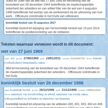
30bis en 30ter van de wet van 27 juni 1969 tot herziening van de
besluitwet van 28 december 1944 betreffende de maatschappelijke
zekerheid der arbeiders en van artikel 6ter van de wet van 4 augustus
1996 betreffende het welzijn van de werknemers bij de uitvoering van hun
werk. - Officieuze coördinatie in het Duits van uittreksels
koninklijk besluit van 31 augustus 2017
Koninklijk besluit tot wijziging van het koninklijk besluit van 19 juni 2014
betreffende de postbeoordeling van de militairen
Teksten waarnaar verwezen wordt in dit document:
wet van 27 juni 1969
wet
federale
27/06/1969
24/01/2011
2010000730
type
prom.
pub.
numac
bron
overheidsdienst binnenlandse zaken
Wet tot herziening van de besluitwet van 28 december 1944 betreffende
de maatschappelijke zekerheid der arbeiders. - Officieuze coördinatie in
het Duits
koninklijk besluit van 26 december 1998
koninklijk besluit
26/12/1998
31/12/1998
1998022844
type
prom.
pub.
numac
ministerie van tewerkstelling en arbeid, ministerie van sociale zaken,
bron
volksgezondheid en leefmilieu en ministerie van financien
Koninklijk besluit tot uitvoering van de artikelen 400, 401, 403, 404 en 406
van het Wetboek van de inkomstenbelastingen 1992 en van artikel 30bis