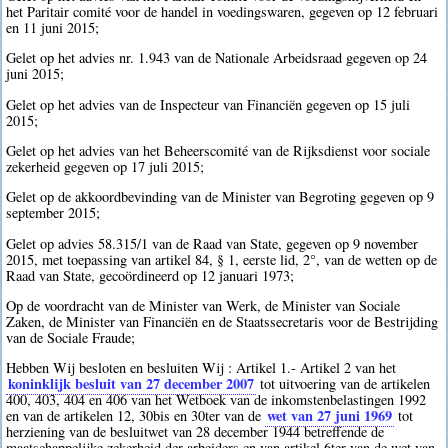
het Paritair comité voor de handel in voedingswaren, gegeven op 12 februari
en 11 juni 2015;
Gelet op het advies nr. 1.943 van de Nationale Arbeidsraad gegeven op 24
juni 2015;
Gelet op het advies van de Inspecteur van Financiën gegeven op 15 juli
2015;
Gelet op het advies van het Beheerscomité van de Rijksdienst voor sociale
zekerheid gegeven op 17 juli 2015;
Gelet op de akkoordbevinding van de Minister van Begroting gegeven op 9
september 2015;
Gelet op advies 58.315/1 van de Raad van State, gegeven op 9 november
2015, met toepassing van artikel 84, § 1, eerste lid, 2°, van de wetten op de
Raad van State, gecoördineerd op 12 januari 1973;
Op de voordracht van de Minister van Werk, de Minister van Sociale
Zaken, de Minister van Financiën en de Staatssecretaris voor de Bestrijding
van de Sociale Fraude;
Hebben Wij besloten en besluiten Wij : Artikel 1.- Artikel 2 van het
koninklijk besluit van 27 december 2007
tot uitvoering van de artikelen
400, 403, 404 en 406 van het Wetboek van de inkomstenbelastingen 1992
wet van 27 juni 1969
en van de artikelen 12, 30bis en 30ter van de
tot
herziening van de besluitwet van 28 december 1944 betreffende de
maatschappelijke zekerheid der arbeiders en van artikel 6ter van de wet van