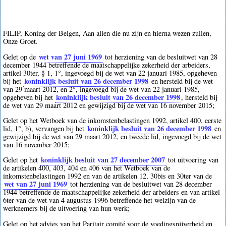
FILIP, Koning der Belgen, Aan allen die nu zijn en hierna wezen zullen,
Onze Groet.
wet van 27 juni 1969
Gelet op de
tot herziening van de besluitwet van 28
december 1944 betreffende de maatschappelijke zekerheid der arbeiders,
artikel 30ter, § 1, 1°, ingevoegd bij de wet van 22 januari 1985, opgeheven
koninklijk besluit van 26 december 1998
bij het
en hersteld bij de wet
van 29 maart 2012, en 2°, ingevoegd bij de wet van 22 januari 1985,
koninklijk besluit van 26 december 1998
opgeheven bij het
, hersteld bij
de wet van 29 maart 2012 en gewijzigd bij de wet van 16 november 2015;
Gelet op het Wetboek van de inkomstenbelastingen 1992, artikel 400, eerste
koninklijk besluit van 26 december 1998
lid, 1°, b), vervangen bij het
en
gewijzigd bij de wet van 29 maart 2012, en tweede lid, ingevoegd bij de wet
van 16 november 2015;
koninklijk besluit van 27 december 2007
Gelet op het
tot uitvoering van
de artikelen 400, 403, 404 en 406 van het Wetboek van de
inkomstenbelastingen 1992 en van de artikelen 12, 30bis en 30ter van de
wet van 27 juni 1969
tot herziening van de besluitwet van 28 december
1944 betreffende de maatschappelijke zekerheid der arbeiders en van artikel
6ter van de wet van 4 augustus 1996 betreffende het welzijn van de
werknemers bij de uitvoering van hun werk;
Gelet op het advies van het Paritair comité voor de voedingsnijverheid en