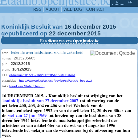
^
-
NL
FR
RSS
ABOUT
WEB LOG
CONTACT
Koninklijk Besluit van
16
december
2015
gepubliceerd op
22
december
2015
Een dienst van vzw OpenJustice.be
federale overheidsdienst sociale zekerheid
bron
2015205665
numac
22/12/2015
pub.
16/12/2015
prom.
ELI
eli/besluit/2015/12/16/2015205665/staatsblad
staatsblad
https://www.ejustice.just.fgov.be/cgi/article_body(...)
links
Raad van State (chrono)
16 DECEMBER 2015. - Koninklijk besluit tot wijziging van het
koninklijk besluit van 27 december 2007
tot uitvoering van de
artikelen 400, 403, 404 en 406 van het Wetboek van de
inkomstenbelastingen 1992 en van de artikelen 12, 30bis en 30ter van
de
wet van 27 juni 1969
tot herziening van de besluitwet van 28
december 1944 betreffende de maatschappelijke zekerheid der
arbeiders en van artikel 6ter van de wet van 4 augustus 1996
betreffende het welzijn van de werknemers bij de uitvoering van hun
werk