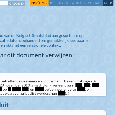
-
-
-
-
PRIVÉLEVEN
RSS
ABOUT
WEB LOG
CONTACT
NL
FR
ud van de Belgisch Staatsblad aan gesorteerd op
icatiedatum, behandeld om gemakkelijk leesbaar en
verrijkt met een relationele context.
aar dit document verwijzen:
 betreffende de namen en voornamen. - Bekendmakingen Bij
n 23 november 2010 is machtiging verleend aan :
****
.
****
,
****
**
op
**
*****
****
, en
*****
beiden wonende te
*****
, om,
zet waarover zal beslist worden, hun
****
(...)
luit