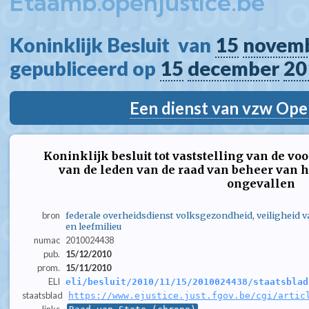
Etaamb.openjustice.be
Koninklijk Besluit  van 
15
novem
gepubliceerd op 
15
december
20
Een dienst van vzw Ope
Koninklijk besluit tot vaststelling van de v
van de leden van de raad van beheer van 
ongevallen
bron
federale overheidsdienst volksgezondheid, veiligheid 
en leefmilieu
numac
2010024438
pub.
15/12/2010
prom.
15/11/2010
ELI
eli/besluit/2010/11/15/2010024438/staatsblad
staatsblad
https://www.ejustice.just.fgov.be/cgi/artic