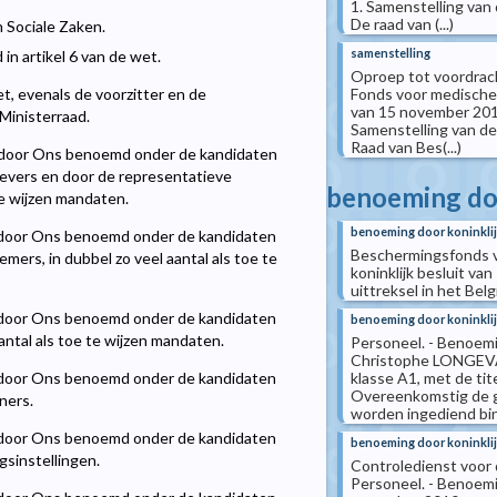
1. Samenstelling van
De raad van (...)
n Sociale Zaken.
samenstelling
in artikel 6 van de wet.
Oproep tot voordrach
Fonds voor medische o
wet, evenals de voorzitter en de
van 15 november 2010
Ministerraad.
Samenstelling van d
Raad van Bes(...)
den door Ons benoemd onder de kandidaten
gevers en door de representatieve
benoeming doo
te wijzen mandaten.
benoeming door koninklij
den door Ons benoemd onder de kandidaten
Beschermingsfonds vo
ers, in dubbel zo veel aantal als toe te
koninklijk besluit va
uittreksel in het Bel
den door Ons benoemd onder de kandidaten
benoeming door koninklij
antal als toe te wijzen mandaten.
Personeel. - Benoemi
Christophe LONGEVAL
klasse A1, met de tit
den door Ons benoemd onder de kandidaten
Overeenkomstig de g
ners.
worden ingediend binn
den door Ons benoemd onder de kandidaten
benoeming door koninklij
sinstellingen.
Controledienst voor 
Personeel. - Benoemin