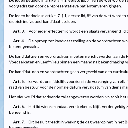
De leden bedoeld in artikel 7, § 1, eerste lid, 7° van de wet wor
voorgedragen door de representatieve patiëntenverenigingen.
De leden bedoeld in artikel 7, § 1, eerste lid, 8° van de wet wor
die zich individueel kandidaat stelden.
Art. 3.
Voor ieder effectief lid wordt een plaatsvervangend li
Art. 4.
De oproep tot kandidaatstelling en de voordrachten wor
bekendgemaakt.
De kandidaturen en voordrachten moeten gericht worden aan de F
Voedselketen en Leefmilieu binnen een maand na bekendmaking va
De kandidaturen en voordrachten gaan vergezeld van een curriculu
Art. 5.
Er wordt onmiddellijk voorzien in de vervanging van elk 
raad van bestuur voor de normale datum vervaldatum van diens ma
Het nieuwe lid dat zodoende zal aangewezen worden, voltooit het 
Art. 6.
Het lid wiens mandaat verstreken is blijft verder geldig 
benoemd is.
Art. 7.
Dit besluit treedt in werking de dag waarop het in het 
bekendgemaakt.