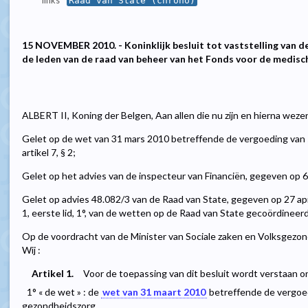
links
Raad van State (chrono)
15 NOVEMBER 2010. - Koninklijk besluit tot vaststelling van 
de leden van de raad van beheer van het Fonds voor de medisc
ALBERT II, Koning der Belgen, Aan allen die nu zijn en hierna weze
Gelet op de wet van 31 mars 2010 betreffende de vergoeding van 
artikel 7, § 2;
Gelet op het advies van de inspecteur van Financiën, gegeven op 6 
Gelet op advies 48.082/3 van de Raad van State, gegeven op 27 apri
1, eerste lid, 1°, van de wetten op de Raad van State gecoördineerd
Op de voordracht van de Minister van Sociale zaken en Volksgezon
Wij :
Artikel 1.
Voor de toepassing van dit besluit wordt verstaan o
1° « de wet » : de
wet van 31 maart 2010
betreffende de vergoed
gezondheidszorg.