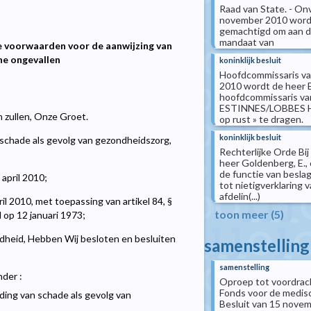
Raad van State. - Onv
november 2010 wordt 
gemachtigd om aan d
mandaat van
de voorwaarden voor de aanwijzing van
he ongevallen
koninklijk besluit
Hoofdcommissaris van 
2010 wordt de heer 
hoofdcommissaris van
ESTINNES/LOBBES Hij
n zullen, Onze Groet.
op rust » te dragen.
koninklijk besluit
schade als gevolg van gezondheidszorg,
Rechterlijke Orde Bij
heer Goldenberg, E., 
de functie van besla
april 2010;
tot nietigverklaring 
afdelin(...)
l 2010, met toepassing van artikel 84, §
toon meer (5)
 op 12 januari 1973;
dheid, Hebben Wij besloten en besluiten
samenstelling
samenstelling
nder :
Oproep tot voordracht
Fonds voor de medisch
ing van schade als gevolg van
Besluit van 15 novem