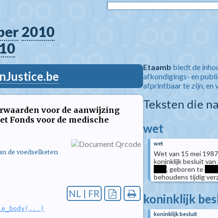
ber
2010
10
Etaamb
biedt de inho
nJustice.be
afkondigings- en publ
afprintbaar te zijn, en 
Teksten die n
oorwaarden voor de aanwijzing
het Fonds voor de medische
wet
wet
van de voedselketen
Wet van 15 mei 1987
koninklijk besluit va
****
, geboren te
***
behoudens tijdig ver
NL | FR
koninklijk bes
le_body(...)
koninklijk besluit