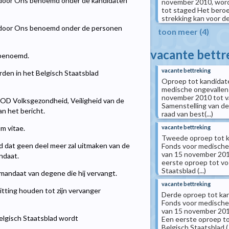
den door Ons benoemd onder de kandidaten
november 2010, wordt
tot staged Het beroe
strekking kan voor de 
den door Ons benoemd onder de personen
toon meer (4)
vacante bettr
d benoemd.
vacante bettreking
den in het Belgisch Staatsblad
Oproep tot kandidate
medische ongevallen I
november 2010 tot va
OD Volksgezondheid, Veiligheid van de
Samenstelling van de
n het bericht.
raad van best(...)
vacante bettreking
m vitae.
Tweede oproep tot ka
lid dat geen deel meer zal uitmaken van de
Fonds voor medische o
van 15 november 2010
ndaat.
eerste oproep tot vo
Staatsblad (...)
mandaat van degene die hij vervangt.
vacante bettreking
zitting houden tot zijn vervanger
Derde oproep tot kan
Fonds voor medische 
van 15 november 2010
Belgisch Staatsblad wordt
Een eerste oproep to
Belgisch Staatsblad (..