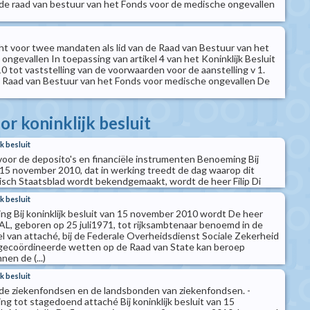
 de raad van bestuur van het Fonds voor de medische ongevallen
t voor twee mandaten als lid van de Raad van Bestuur van het
ngevallen In toepassing van artikel 4 van het Koninklijk Besluit
 tot vaststelling van de voorwaarden voor de aanstelling v 1.
e Raad van Bestuur van het Fonds voor medische ongevallen De
r koninklijk besluit
k besluit
or de deposito's en financiële instrumenten Benoeming Bij
n 15 november 2010, dat in werking treedt de dag waarop dit
gisch Staatsblad wordt bekendgemaakt, wordt de heer Filip Di
k besluit
ng Bij koninklijk besluit van 15 november 2010 wordt De heer
, geboren op 25 juli1971, tot rijksambtenaar benoemd in de
el van attaché, bij de Federale Overheidsdienst Sociale Zekerheid
ecoördineerde wetten op de Raad van State kan beroep
en de (...)
k besluit
de ziekenfondsen en de landsbonden van ziekenfondsen. -
g tot stagedoend attaché Bij koninklijk besluit van 15