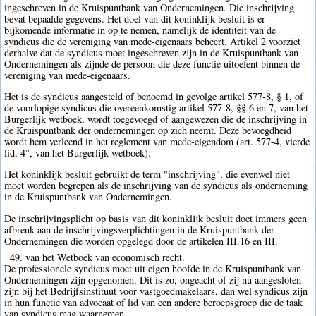
ingeschreven in de Kruispuntbank van Ondernemingen. Die inschrijving
bevat bepaalde gegevens. Het doel van dit koninklijk besluit is er
bijkomende informatie in op te nemen, namelijk de identiteit van de
syndicus die de vereniging van mede-eigenaars beheert. Artikel 2 voorziet
derhalve dat de syndicus moet ingeschreven zijn in de Kruispuntbank van
Ondernemingen als zijnde de persoon die deze functie uitoefent binnen de
vereniging van mede-eigenaars.
Het is de syndicus aangesteld of benoemd in gevolge artikel 577-8, § 1, of
de voorlopige syndicus die overeenkomstig artikel 577-8, §§ 6 en 7, van het
Burgerlijk wetboek, wordt toegevoegd of aangewezen die de inschrijving in
de Kruispuntbank der ondernemingen op zich neemt. Deze bevoegdheid
wordt hem verleend in het reglement van mede-eigendom (art. 577-4, vierde
lid, 4°, van het Burgerlijk wetboek).
Het koninklijk besluit gebruikt de term "inschrijving", die evenwel niet
moet worden begrepen als de inschrijving van de syndicus als onderneming
in de Kruispuntbank van Ondernemingen.
De inschrijvingsplicht op basis van dit koninklijk besluit doet immers geen
afbreuk aan de inschrijvingsverplichtingen in de Kruispuntbank der
Ondernemingen die worden opgelegd door de artikelen III.16 en III.
49. van het Wetboek van economisch recht.
De professionele syndicus moet uit eigen hoofde in de Kruispuntbank van
Ondernemingen zijn opgenomen. Dit is zo, ongeacht of zij nu aangesloten
zijn bij het Bedrijfsinstituut voor vastgoedmakelaars, dan wel syndicus zijn
in hun functie van advocaat of lid van een andere beroepsgroep die de taak
van syndicus mag waarnemen.