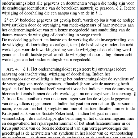
ondernemingsloket alle gegevens en documenten vragen die nodig zijn voor
de eenduidige identificatie van de betrokken natuurlijke persoon. § 2. Iedere
wijziging of doorhaling die een aanpassing van de in § 1,
2° en 3° bedoelde gegevens tot gevolg heeft, wordt op basis van de nodige
bewijsstukken door de vereniging van mede-eigenaars of haar syndicus aan
het ondernemingsloket van zijn keuze meegedeeld met aanduiding van de
datum waarop de wijziging of doorhaling in voege treedt.
De mededeling gebeurt ten laatste op de werkdag die de invoegetreding van
de wijziging of doorhaling voorafgaat, tenzij de beslissing minder dan acht
werkdagen voor de inwerkingtreding van de wijziging of doorhaling werd
genomen. In dit laatste geval wordt de wijziging of doorhaling binnen acht
werkdagen aan het ondernemingsloket meegedeeld.
Art. 4.
§ 1. Het ondernemingsloket registreert bij ontvangst iedere
aanvraag om inschrijving, wijziging of doorhaling. Indien het
aanvraagdossier onvolledig is brengt het ondernemingsloket de syndicus of
de vereniging van mede-eigenaars, afhankelijk van wie de aanvraag heeft
ingediend of het mandaat heeft verstrekt voor het indienen van de aanvraag,
hiervan in kennis binnen de acht werkdagen na ontvangst van de aanvraag. §
2. In de Kruispuntbank van ondernemingen worden de volgende gegevens
van de syndicus opgenomen : - indien het gaat om een natuurlijk persoon :
naam, voornaam en het rijkregisternummer of het identificatienummer in de
Kruispuntbank van de Sociale Zekerheid; - indien het gaat om een
vennootschap : de maatschappelijke benaming en het ondernemingsnummer
en desgevallend het rijksregisternummer of het identificatienummer in de
Kruispuntbank van de Sociale Zekerheid van zijn vertegenwoordiger die
gerechtigd is de activiteiten van syndicus in het kader van de vennootschap
uit te oefenen; - de datum waarop de opdracht van de syndicus een aanvang