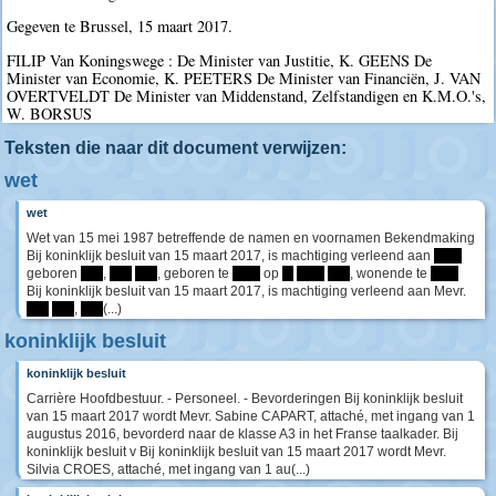
Gegeven te Brussel, 15 maart 2017.
FILIP Van Koningswege : De Minister van Justitie, K. GEENS De
Minister van Economie, K. PEETERS De Minister van Financiën, J. VAN
OVERTVELDT De Minister van Middenstand, Zelfstandigen en K.M.O.'s,
W. BORSUS
Teksten die naar dit document verwijzen:
wet
wet
Wet van 15 mei 1987 betreffende de namen en voornamen Bekendmaking
Bij koninklijk besluit van 15 maart 2017, is machtiging verleend aan
*****
geboren
****
,
****
****
, geboren te
*****
op
**
*****
****
, wonende te
*****
Bij koninklijk besluit van 15 maart 2017, is machtiging verleend aan Mevr.
****
****
,
****
(...)
koninklijk besluit
koninklijk besluit
Carrière Hoofdbestuur. - Personeel. - Bevorderingen Bij koninklijk besluit
van 15 maart 2017 wordt Mevr. Sabine CAPART, attaché, met ingang van 1
augustus 2016, bevorderd naar de klasse A3 in het Franse taalkader. Bij
koninklijk besluit v Bij koninklijk besluit van 15 maart 2017 wordt Mevr.
Silvia CROES, attaché, met ingang van 1 au(...)