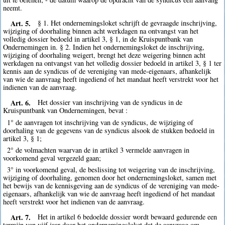
neemt.
Art. 5.
§ 1. Het ondernemingsloket schrijft de gevraagde inschrijving,
wijziging of doorhaling binnen acht werkdagen na ontvangst van het
volledig dossier bedoeld in artikel 3, § 1, in de Kruispuntbank van
Ondernemingen in. § 2. Indien het ondernemingsloket de inschrijving,
wijziging of doorhaling weigert, brengt het deze weigering binnen acht
werkdagen na ontvangst van het volledig dossier bedoeld in artikel 3, § 1 ter
kennis aan de syndicus of de vereniging van mede-eigenaars, afhankelijk
van wie de aanvraag heeft ingediend of het mandaat heeft verstrekt voor het
indienen van de aanvraag.
Art. 6.
Het dossier van inschrijving van de syndicus in de
Kruispuntbank van Ondernemingen, bevat :
1° de aanvragen tot inschrijving van de syndicus, de wijziging of
doorhaling van de gegevens van de syndicus alsook de stukken bedoeld in
artikel 3, § 1;
2° de volmachten waarvan de in artikel 3 vermelde aanvragen in
voorkomend geval vergezeld gaan;
3° in voorkomend geval, de beslissing tot weigering van de inschrijving,
wijziging of doorhaling, genomen door het ondernemingsloket, samen met
het bewijs van de kennisgeving aan de syndicus of de vereniging van mede-
eigenaars, afhankelijk van wie de aanvraag heeft ingediend of het mandaat
heeft verstrekt voor het indienen van de aanvraag.
Art. 7.
Het in artikel 6 bedoelde dossier wordt bewaard gedurende een
termijn van vijf jaar door het ondernemingsloket dat de aanvraag om