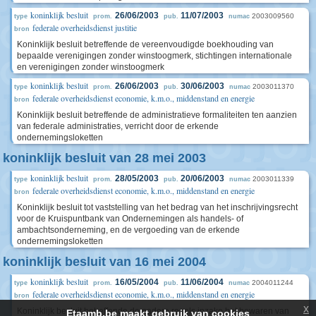
koninklijk besluit
26/06/2003
11/07/2003
2003009560
type
prom.
pub.
numac
federale overheidsdienst justitie
bron
Koninklijk besluit betreffende de vereenvoudigde boekhouding van
bepaalde verenigingen zonder winstoogmerk, stichtingen internationale
en verenigingen zonder winstoogmerk
koninklijk besluit
26/06/2003
30/06/2003
2003011370
type
prom.
pub.
numac
federale overheidsdienst economie, k.m.o., middenstand en energie
bron
Koninklijk besluit betreffende de administratieve formaliteiten ten aanzien
van federale administraties, verricht door de erkende
ondernemingsloketten
koninklijk besluit van 28 mei 2003
koninklijk besluit
28/05/2003
20/06/2003
2003011339
type
prom.
pub.
numac
federale overheidsdienst economie, k.m.o., middenstand en energie
bron
Koninklijk besluit tot vaststelling van het bedrag van het inschrijvingsrecht
voor de Kruispuntbank van Ondernemingen als handels- of
ambachtsonderneming, en de vergoeding van de erkende
ondernemingsloketten
koninklijk besluit van 16 mei 2004
koninklijk besluit
16/05/2004
11/06/2004
2004011244
type
prom.
pub.
numac
federale overheidsdienst economie, k.m.o., middenstand en energie
bron
x
Koninklijk besluit betreffende de nadere regels inzake het bewaren van
Etaamb.be maakt gebruik van cookies