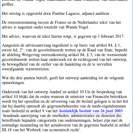
griffier.
Het verslag is opgesteld door Pauline Lagasse, adjunct-auditeur .
De overeenstemming tussen de Franse en de Nederlandse tekst van het
advies is nagezien onder toezicht van Wanda Vogel .
Het advies, waarvan de tekst hierna volgt, is gegeven op 1 februari 2017.
Aangezien de adviesaanvraag ingediend is op basis van artikel 84, § 1,
eerste lid, 2°, van de gecoördineerde wetten op de Raad van State, beperkt
de afdeling Wetgeving overeenkomstig artikel 84, § 3, van de voornoemde
gecoördineerde wetten haar onderzoek tot de rechtsgrond van het ontwerp,
de bevoegdheid van de steller van de handeling en de te vervullen
voorafgaande vormvereisten.
Wat die drie punten betreft, geeft het ontwerp aanleiding tot de volgende
opmerkingen.
Onderzoek van het ontwerp Aanhef en artikel 10 Uit de bespreking van
artikel 10 blijkt dat de reden waarom de minister van Financiën betrokken
wordt bij het opstellen en de uitvoering van dit besluit gelegen is in het feit
dat hij daarbij optreedt als gegevensbeheerder van de mede-eigendommen
koninklijk besluit van 26 juni 2003
zoals bedoeld in artikel 9 van het
`houdende aanwijzing van de overheden, administraties en diensten die,
betreffende bepaalde categorieën van ondernemingen, belast zijn met de
eenmalige inzameling en het actualiseren van de gegevens bedoeld in artikel
III.18 van het Wetboek van economisch recht'.