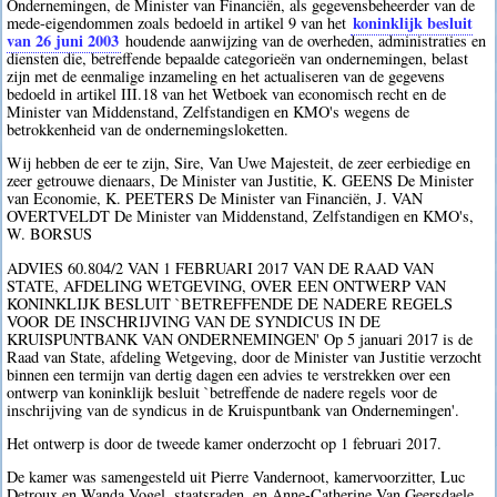
Ondernemingen, de Minister van Financiën, als gegevensbeheerder van de
koninklijk besluit
mede-eigendommen zoals bedoeld in artikel 9 van het
van 26 juni 2003
houdende aanwijzing van de overheden, administraties en
diensten die, betreffende bepaalde categorieën van ondernemingen, belast
zijn met de eenmalige inzameling en het actualiseren van de gegevens
bedoeld in artikel III.18 van het Wetboek van economisch recht en de
Minister van Middenstand, Zelfstandigen en KMO's wegens de
betrokkenheid van de ondernemingsloketten.
Wij hebben de eer te zijn, Sire, Van Uwe Majesteit, de zeer eerbiedige en
zeer getrouwe dienaars, De Minister van Justitie, K. GEENS De Minister
van Economie, K. PEETERS De Minister van Financiën, J. VAN
OVERTVELDT De Minister van Middenstand, Zelfstandigen en KMO's,
W. BORSUS
ADVIES 60.804/2 VAN 1 FEBRUARI 2017 VAN DE RAAD VAN
STATE, AFDELING WETGEVING, OVER EEN ONTWERP VAN
KONINKLIJK BESLUIT `BETREFFENDE DE NADERE REGELS
VOOR DE INSCHRIJVING VAN DE SYNDICUS IN DE
KRUISPUNTBANK VAN ONDERNEMINGEN' Op 5 januari 2017 is de
Raad van State, afdeling Wetgeving, door de Minister van Justitie verzocht
binnen een termijn van dertig dagen een advies te verstrekken over een
ontwerp van koninklijk besluit `betreffende de nadere regels voor de
inschrijving van de syndicus in de Kruispuntbank van Ondernemingen'.
Het ontwerp is door de tweede kamer onderzocht op 1 februari 2017.
De kamer was samengesteld uit Pierre Vandernoot, kamervoorzitter, Luc
Detroux en Wanda Vogel, staatsraden, en Anne-Catherine Van Geersdaele,