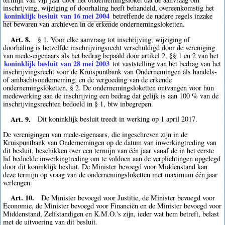
inschrijving, wijziging of doorhaling heeft behandeld, overeenkomstig het
koninklijk besluit van 16 mei 2004
betreffende de nadere regels inzake
het bewaren van archieven in de erkende ondernemingsloketten.
Art. 8.
§ 1. Voor elke aanvraag tot inschrijving, wijziging of
doorhaling is hetzelfde inschrijvingsrecht verschuldigd door de vereniging
van mede-eigenaars als het bedrag bepaald door artikel 2, §§ 1 en 2 van het
koninklijk besluit van 28 mei 2003
tot vaststelling van het bedrag van het
inschrijvingsrecht voor de Kruispuntbank van Ondernemingen als handels-
of ambachtsonderneming, en de vergoeding van de erkende
ondernemingsloketten. § 2. De ondernemingsloketten ontvangen voor hun
medewerking aan de inschrijving een bedrag dat gelijk is aan 100 % van de
inschrijvingsrechten bedoeld in § 1, btw inbegrepen.
Art. 9.
Dit koninklijk besluit treedt in werking op 1 april 2017.
De verenigingen van mede-eigenaars, die ingeschreven zijn in de
Kruispuntbank van Ondernemingen op de datum van inwerkingtreding van
dit besluit, beschikken over een termijn van één jaar vanaf de in het eerste
lid bedoelde inwerkingtreding om te voldoen aan de verplichtingen opgelegd
door dit koninklijk besluit. De Minister bevoegd voor Middenstand kan
deze termijn op vraag van de ondernemingsloketten met maximum één jaar
verlengen.
Art. 10.
De Minister bevoegd voor Justitie, de Minister bevoegd voor
Economie, de Minister bevoegd voor Financiën en de Minister bevoegd voor
Middenstand, Zelfstandigen en K.M.O.'s zijn, ieder wat hem betreft, belast
met de uitvoering van dit besluit.