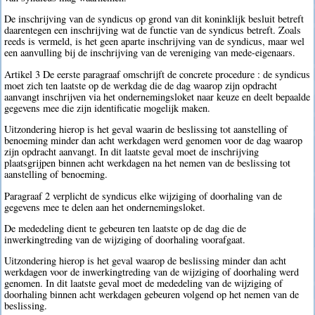
De inschrijving van de syndicus op grond van dit koninklijk besluit betreft
daarentegen een inschrijving wat de functie van de syndicus betreft. Zoals
reeds is vermeld, is het geen aparte inschrijving van de syndicus, maar wel
een aanvulling bij de inschrijving van de vereniging van mede-eigenaars.
Artikel 3 De eerste paragraaf omschrijft de concrete procedure : de syndicus
moet zich ten laatste op de werkdag die de dag waarop zijn opdracht
aanvangt inschrijven via het ondernemingsloket naar keuze en deelt bepaalde
gegevens mee die zijn identificatie mogelijk maken.
Uitzondering hierop is het geval waarin de beslissing tot aanstelling of
benoeming minder dan acht werkdagen werd genomen voor de dag waarop
zijn opdracht aanvangt. In dit laatste geval moet de inschrijving
plaatsgrijpen binnen acht werkdagen na het nemen van de beslissing tot
aanstelling of benoeming.
Paragraaf 2 verplicht de syndicus elke wijziging of doorhaling van de
gegevens mee te delen aan het ondernemingsloket.
De mededeling dient te gebeuren ten laatste op de dag die de
inwerkingtreding van de wijziging of doorhaling voorafgaat.
Uitzondering hierop is het geval waarop de beslissing minder dan acht
werkdagen voor de inwerkingtreding van de wijziging of doorhaling werd
genomen. In dit laatste geval moet de mededeling van de wijziging of
doorhaling binnen acht werkdagen gebeuren volgend op het nemen van de
beslissing.