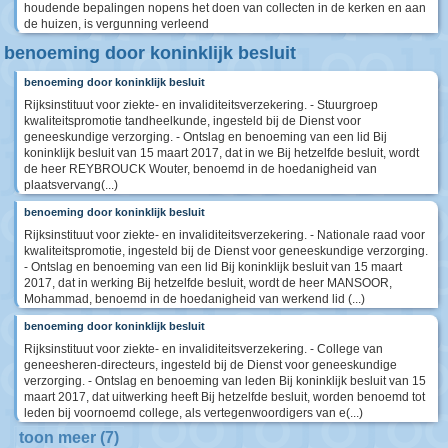
houdende bepalingen nopens het doen van collecten in de kerken en aan
de huizen, is vergunning verleend
benoeming door koninklijk besluit
benoeming door koninklijk besluit
Rijksinstituut voor ziekte- en invaliditeitsverzekering. - Stuurgroep
kwaliteitspromotie tandheelkunde, ingesteld bij de Dienst voor
geneeskundige verzorging. - Ontslag en benoeming van een lid Bij
koninklijk besluit van 15 maart 2017, dat in we Bij hetzelfde besluit, wordt
de heer REYBROUCK Wouter, benoemd in de hoedanigheid van
plaatsvervang(...)
benoeming door koninklijk besluit
Rijksinstituut voor ziekte- en invaliditeitsverzekering. - Nationale raad voor
kwaliteitspromotie, ingesteld bij de Dienst voor geneeskundige verzorging.
- Ontslag en benoeming van een lid Bij koninklijk besluit van 15 maart
2017, dat in werking Bij hetzelfde besluit, wordt de heer MANSOOR,
Mohammad, benoemd in de hoedanigheid van werkend lid (...)
benoeming door koninklijk besluit
Rijksinstituut voor ziekte- en invaliditeitsverzekering. - College van
geneesheren-directeurs, ingesteld bij de Dienst voor geneeskundige
verzorging. - Ontslag en benoeming van leden Bij koninklijk besluit van 15
maart 2017, dat uitwerking heeft Bij hetzelfde besluit, worden benoemd tot
leden bij voornoemd college, als vertegenwoordigers van e(...)
toon meer (7)