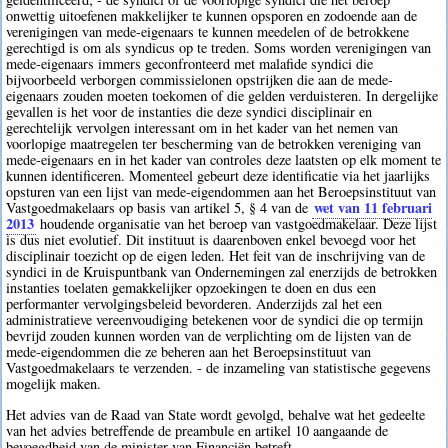
onwettig uitoefenen makkelijker te kunnen opsporen en zodoende aan de
verenigingen van mede-eigenaars te kunnen meedelen of de betrokkene
gerechtigd is om als syndicus op te treden. Soms worden verenigingen van
mede-eigenaars immers geconfronteerd met malafide syndici die
bijvoorbeeld verborgen commissielonen opstrijken die aan de mede-
eigenaars zouden moeten toekomen of die gelden verduisteren. In dergelijke
gevallen is het voor de instanties die deze syndici disciplinair en
gerechtelijk vervolgen interessant om in het kader van het nemen van
voorlopige maatregelen ter bescherming van de betrokken vereniging van
mede-eigenaars en in het kader van controles deze laatsten op elk moment te
kunnen identificeren. Momenteel gebeurt deze identificatie via het jaarlijks
opsturen van een lijst van mede-eigendommen aan het Beroepsinstituut van
wet van 11 februari
Vastgoedmakelaars op basis van artikel 5, § 4 van de
2013
houdende organisatie van het beroep van vastgoedmakelaar. Deze lijst
is dus niet evolutief. Dit instituut is daarenboven enkel bevoegd voor het
disciplinair toezicht op de eigen leden. Het feit van de inschrijving van de
syndici in de Kruispuntbank van Ondernemingen zal enerzijds de betrokken
instanties toelaten gemakkelijker opzoekingen te doen en dus een
performanter vervolgingsbeleid bevorderen. Anderzijds zal het een
administratieve vereenvoudiging betekenen voor de syndici die op termijn
bevrijd zouden kunnen worden van de verplichting om de lijsten van de
mede-eigendommen die ze beheren aan het Beroepsinstituut van
Vastgoedmakelaars te verzenden. - de inzameling van statistische gegevens
mogelijk maken.
Het advies van de Raad van State wordt gevolgd, behalve wat het gedeelte
van het advies betreffende de preambule en artikel 10 aangaande de
bevoegdheid van de minister van Financiën betreft.