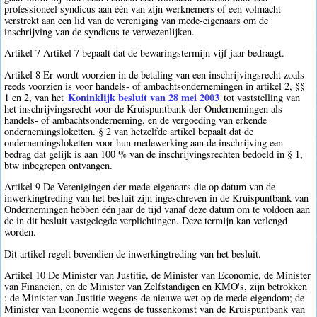
professioneel syndicus aan één van zijn werknemers of een volmacht
verstrekt aan een lid van de vereniging van mede-eigenaars om de
inschrijving van de syndicus te verwezenlijken.
Artikel 7 Artikel 7 bepaalt dat de bewaringstermijn vijf jaar bedraagt.
Artikel 8 Er wordt voorzien in de betaling van een inschrijvingsrecht zoals
reeds voorzien is voor handels- of ambachtsondernemingen in artikel 2, §§
Koninklijk besluit van 28 mei 2003
1 en 2, van het
tot vaststelling van
het inschrijvingsrecht voor de Kruispuntbank der Ondernemingen als
handels- of ambachtsonderneming, en de vergoeding van erkende
ondernemingsloketten. § 2 van hetzelfde artikel bepaalt dat de
ondernemingsloketten voor hun medewerking aan de inschrijving een
bedrag dat gelijk is aan 100 % van de inschrijvingsrechten bedoeld in § 1,
btw inbegrepen ontvangen.
Artikel 9 De Verenigingen der mede-eigenaars die op datum van de
inwerkingtreding van het besluit zijn ingeschreven in de Kruispuntbank van
Ondernemingen hebben één jaar de tijd vanaf deze datum om te voldoen aan
de in dit besluit vastgelegde verplichtingen. Deze termijn kan verlengd
worden.
Dit artikel regelt bovendien de inwerkingtreding van het besluit.
Artikel 10 De Minister van Justitie, de Minister van Economie, de Minister
van Financiën, en de Minister van Zelfstandigen en KMO's, zijn betrokken
: de Minister van Justitie wegens de nieuwe wet op de mede-eigendom; de
Minister van Economie wegens de tussenkomst van de Kruispuntbank van