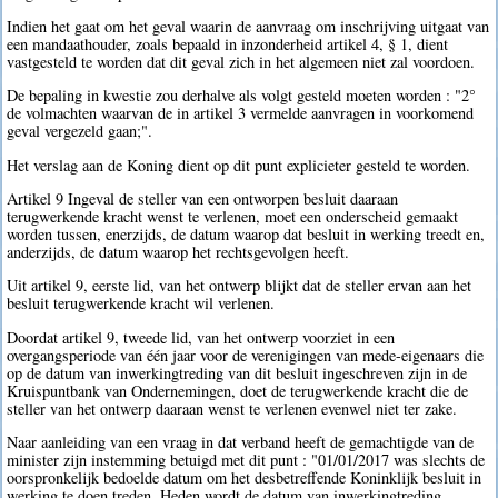
Indien het gaat om het geval waarin de aanvraag om inschrijving uitgaat van
een mandaathouder, zoals bepaald in inzonderheid artikel 4, § 1, dient
vastgesteld te worden dat dit geval zich in het algemeen niet zal voordoen.
De bepaling in kwestie zou derhalve als volgt gesteld moeten worden : "2°
de volmachten waarvan de in artikel 3 vermelde aanvragen in voorkomend
geval vergezeld gaan;".
Het verslag aan de Koning dient op dit punt explicieter gesteld te worden.
Artikel 9 Ingeval de steller van een ontworpen besluit daaraan
terugwerkende kracht wenst te verlenen, moet een onderscheid gemaakt
worden tussen, enerzijds, de datum waarop dat besluit in werking treedt en,
anderzijds, de datum waarop het rechtsgevolgen heeft.
Uit artikel 9, eerste lid, van het ontwerp blijkt dat de steller ervan aan het
besluit terugwerkende kracht wil verlenen.
Doordat artikel 9, tweede lid, van het ontwerp voorziet in een
overgangsperiode van één jaar voor de verenigingen van mede-eigenaars die
op de datum van inwerkingtreding van dit besluit ingeschreven zijn in de
Kruispuntbank van Ondernemingen, doet de terugwerkende kracht die de
steller van het ontwerp daaraan wenst te verlenen evenwel niet ter zake.
Naar aanleiding van een vraag in dat verband heeft de gemachtigde van de
minister zijn instemming betuigd met dit punt : "01/01/2017 was slechts de
oorspronkelijk bedoelde datum om het desbetreffende Koninklijk besluit in
werking te doen treden. Heden wordt de datum van inwerkingtreding