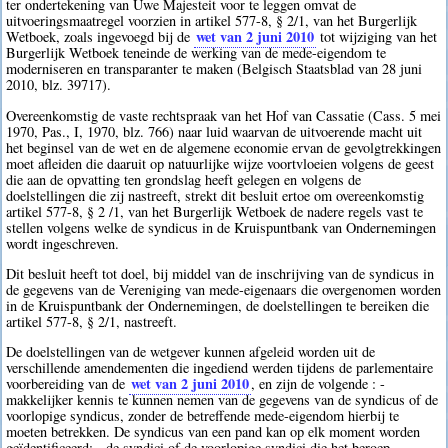
ter ondertekening van Uwe Majesteit voor te leggen omvat de
uitvoeringsmaatregel voorzien in artikel 577-8, § 2/1, van het Burgerlijk
wet van 2 juni 2010
Wetboek, zoals ingevoegd bij de
tot wijziging van het
Burgerlijk Wetboek teneinde de werking van de mede-eigendom te
moderniseren en transparanter te maken (Belgisch Staatsblad van 28 juni
2010, blz. 39717).
Overeenkomstig de vaste rechtspraak van het Hof van Cassatie (Cass. 5 mei
1970, Pas., I, 1970, blz. 766) naar luid waarvan de uitvoerende macht uit
het beginsel van de wet en de algemene economie ervan de gevolgtrekkingen
moet afleiden die daaruit op natuurlijke wijze voortvloeien volgens de geest
die aan de opvatting ten grondslag heeft gelegen en volgens de
doelstellingen die zij nastreeft, strekt dit besluit ertoe om overeenkomstig
artikel 577-8, § 2 /1, van het Burgerlijk Wetboek de nadere regels vast te
stellen volgens welke de syndicus in de Kruispuntbank van Ondernemingen
wordt ingeschreven.
Dit besluit heeft tot doel, bij middel van de inschrijving van de syndicus in
de gegevens van de Vereniging van mede-eigenaars die overgenomen worden
in de Kruispuntbank der Ondernemingen, de doelstellingen te bereiken die
artikel 577-8, § 2/1, nastreeft.
De doelstellingen van de wetgever kunnen afgeleid worden uit de
verschillende amendementen die ingediend werden tijdens de parlementaire
wet van 2 juni 2010
voorbereiding van de
, en zijn de volgende : -
makkelijker kennis te kunnen nemen van de gegevens van de syndicus of de
voorlopige syndicus, zonder de betreffende mede-eigendom hierbij te
moeten betrekken. De syndicus van een pand kan op elk moment worden
geïdentificeerd; - de syndici of de voorlopige syndici die het beroep