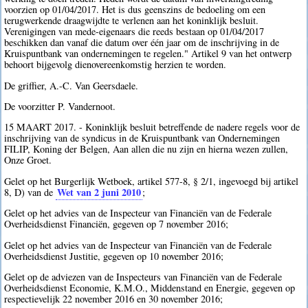
voorzien op 01/04/2017. Het is dus geenszins de bedoeling om een
terugwerkende draagwijdte te verlenen aan het koninklijk besluit.
Verenigingen van mede-eigenaars die reeds bestaan op 01/04/2017
beschikken dan vanaf die datum over één jaar om de inschrijving in de
Kruispuntbank van ondernemingen te regelen." Artikel 9 van het ontwerp
behoort bijgevolg dienovereenkomstig herzien te worden.
De griffier, A.-C. Van Geersdaele.
De voorzitter P. Vandernoot.
15 MAART 2017. - Koninklijk besluit betreffende de nadere regels voor de
inschrijving van de syndicus in de Kruispuntbank van Ondernemingen
FILIP, Koning der Belgen, Aan allen die nu zijn en hierna wezen zullen,
Onze Groet.
Gelet op het Burgerlijk Wetboek, artikel 577-8, § 2/1, ingevoegd bij artikel
Wet van 2 juni 2010
8, D) van de
;
Gelet op het advies van de Inspecteur van Financiën van de Federale
Overheidsdienst Financiën, gegeven op 7 november 2016;
Gelet op het advies van de Inspecteur van Financiën van de Federale
Overheidsdienst Justitie, gegeven op 10 november 2016;
Gelet op de adviezen van de Inspecteurs van Financiën van de Federale
Overheidsdienst Economie, K.M.O., Middenstand en Energie, gegeven op
respectievelijk 22 november 2016 en 30 november 2016;