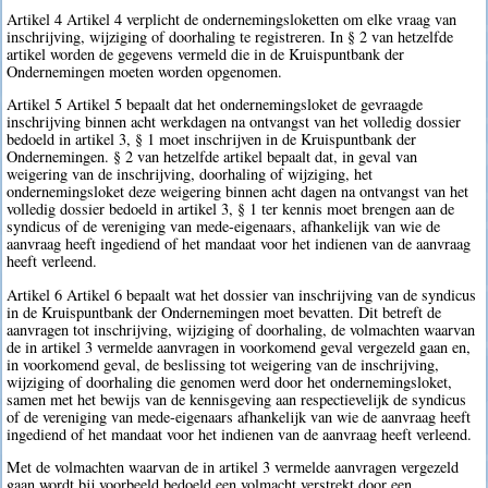
Artikel 4 Artikel 4 verplicht de ondernemingsloketten om elke vraag van
inschrijving, wijziging of doorhaling te registreren. In § 2 van hetzelfde
artikel worden de gegevens vermeld die in de Kruispuntbank der
Ondernemingen moeten worden opgenomen.
Artikel 5 Artikel 5 bepaalt dat het ondernemingsloket de gevraagde
inschrijving binnen acht werkdagen na ontvangst van het volledig dossier
bedoeld in artikel 3, § 1 moet inschrijven in de Kruispuntbank der
Ondernemingen. § 2 van hetzelfde artikel bepaalt dat, in geval van
weigering van de inschrijving, doorhaling of wijziging, het
ondernemingsloket deze weigering binnen acht dagen na ontvangst van het
volledig dossier bedoeld in artikel 3, § 1 ter kennis moet brengen aan de
syndicus of de vereniging van mede-eigenaars, afhankelijk van wie de
aanvraag heeft ingediend of het mandaat voor het indienen van de aanvraag
heeft verleend.
Artikel 6 Artikel 6 bepaalt wat het dossier van inschrijving van de syndicus
in de Kruispuntbank der Ondernemingen moet bevatten. Dit betreft de
aanvragen tot inschrijving, wijziging of doorhaling, de volmachten waarvan
de in artikel 3 vermelde aanvragen in voorkomend geval vergezeld gaan en,
in voorkomend geval, de beslissing tot weigering van de inschrijving,
wijziging of doorhaling die genomen werd door het ondernemingsloket,
samen met het bewijs van de kennisgeving aan respectievelijk de syndicus
of de vereniging van mede-eigenaars afhankelijk van wie de aanvraag heeft
ingediend of het mandaat voor het indienen van de aanvraag heeft verleend.
Met de volmachten waarvan de in artikel 3 vermelde aanvragen vergezeld
gaan wordt bij voorbeeld bedoeld een volmacht verstrekt door een