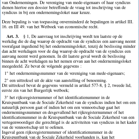
van Ondernemingen. De vereniging van mede-eigenaars of haar syndicus
dienen hiertoe een dossier betreffende de vraag tot inschrijving van de
syndicus in bij een ondernemingsloket naar keuze.
Deze bepaling is van toepassing onverminderd de bepalingen in artikel III.
16. en III 49. van het Wetboek van economische recht.
Art. 3.
§ 1, De aanvraag tot inschrijving wordt ten laatste op de
werkdag die de dag waarop de opdracht van de syndicus een aanvang neemt
voorafgaat ingediend bij het ondernemingsloket, tenzij de beslissing minder
dan acht werkdagen voor de dag waarop de opdracht van de syndicus een
aanvang neemt werd genomen. In dit laatste geval wordt de beslissing
binnen de acht werkdagen na het nemen ervan aan het ondernemingsloket
meegedeeld. Ze bevat de volgende gegevens :
1° het ondernemingsnummer van de vereniging van mede-eigenaars;
2° een uittreksel uit de akte van aanstelling of benoeming.
Dit uittreksel bevat de gegevens vermeld in artikel 577-8, § 2, tweede lid,
eerste zin van het Burgerlijk wetboek;
3° het rijksregisternummer of het identificatienummer in de
Kruispuntbank van de Sociale Zekerheid van de syndicus indien het om een
natuurlijk persoon gaat of indien het om een vennootschap gaat het
ondernemingsnummer en desgevallend het rijkregisternummer of het
identificatienummer in de Kruispuntbank van de Sociale Zekerheid van een
vertegenwoordiger die gerechtigd is de activiteiten van syndicus in het kader
van de vennootschap uit te oefenen.
Ingeval geen rijksregisternummer of identificatienummer in de
Kruispuntbank van de Sociale Zekerheid voorhanden is, kan het