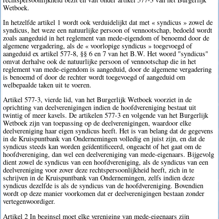
Wetboek.
In hetzelfde artikel 1 wordt ook verduidelijkt dat met « syndicus » zowel de
syndicus, het weze een natuurlijke persoon of vennootschap, bedoeld wordt
zoals aangeduid in het reglement van mede-eigendom of benoemd door de
algemene vergadering, als de « voorlopige syndicus » toegevoegd of
aangeduid ex artikel 577-8, §§ 6 en 7 van het B.W. Het woord "syndicus"
omvat derhalve ook de natuurlijke persoon of vennootschap die in het
reglement van mede-eigendom is aangeduid, door de algemene vergadering
is benoemd of door de rechter wordt toegevoegd of aangeduid om
welbepaalde taken uit te voeren.
Artikel 577-3, vierde lid, van het Burgerlijk Wetboek voorziet in de
oprichting van deelverenigingen indien de hoofdvereniging bestaat uit
twintig of meer kavels. De artikelen 577-3 en volgende van het Burgerlijk
Wetboek zijn van toepassing op de deelverenigingen, waardoor elke
deelvereniging haar eigen syndicus heeft. Het is van belang dat de gegevens
in de Kruispuntbank van Ondernemingen volledig en juist zijn, en dat de
syndicus steeds kan worden geïdentificeerd, ongeacht of het gaat om de
hoofdvereniging, dan wel een deelvereniging van mede-eigenaars. Bijgevolg
dient zowel de syndicus van een hoofdvereniging, als de syndicus van een
deelvereniging voor zover deze rechtspersoonlijkheid heeft, zich in te
schrijven in de Kruispuntbank van Ondernemingen, zelfs indien deze
syndicus dezelfde is als de syndicus van de hoofdvereniging. Bovendien
wordt op deze manier voorkomen dat er deelverenigingen bestaan zonder
vertegenwoordiger.
Artikel 2 In beginsel moet elke vereniging van mede-eigenaars zijn