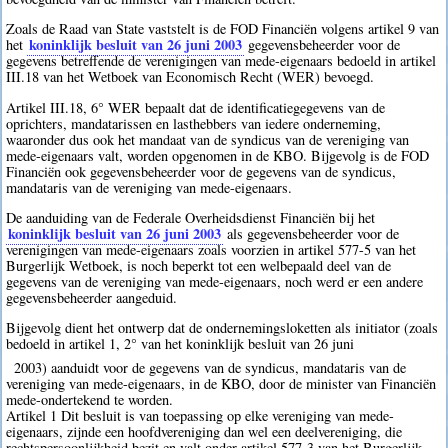
Zoals de Raad van State vaststelt is de FOD Financiën volgens artikel 9 van
koninklijk besluit van 26 juni 2003
het
gegevensbeheerder voor de
gegevens betreffende de verenigingen van mede-eigenaars bedoeld in artikel
III.18 van het Wetboek van Economisch Recht (WER) bevoegd.
Artikel III.18, 6° WER bepaalt dat de identificatiegegevens van de
oprichters, mandatarissen en lasthebbers van iedere onderneming,
waaronder dus ook het mandaat van de syndicus van de vereniging van
mede-eigenaars valt, worden opgenomen in de KBO. Bijgevolg is de FOD
Financiën ook gegevensbeheerder voor de gegevens van de syndicus,
mandataris van de vereniging van mede-eigenaars.
De aanduiding van de Federale Overheidsdienst Financiën bij het
koninklijk besluit van 26 juni 2003
als gegevensbeheerder voor de
verenigingen van mede-eigenaars zoals voorzien in artikel 577-5 van het
Burgerlijk Wetboek, is noch beperkt tot een welbepaald deel van de
gegevens van de vereniging van mede-eigenaars, noch werd er een andere
gegevensbeheerder aangeduid.
Bijgevolg dient het ontwerp dat de ondernemingsloketten als initiator (zoals
bedoeld in artikel 1, 2° van het koninklijk besluit van 26 juni
2003) aanduidt voor de gegevens van de syndicus, mandataris van de
vereniging van mede-eigenaars, in de KBO, door de minister van Financiën
mede-ondertekend te worden.
Artikel 1 Dit besluit is van toepassing op elke vereniging van mede-
eigenaars, zijnde een hoofdvereniging dan wel een deelvereniging, die
rechtspersoonlijkheid bezit en valt onder artikel 577-3 van het Burgerlijk