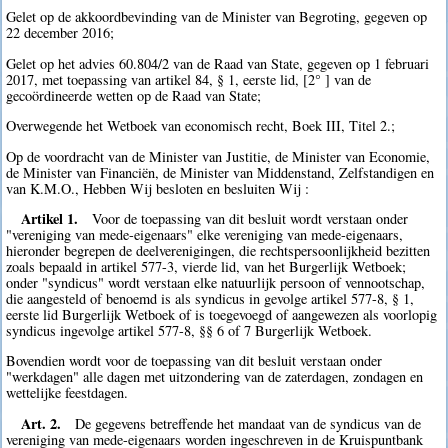
Gelet op de akkoordbevinding van de Minister van Begroting, gegeven op
22 december 2016;
Gelet op het advies 60.804/2 van de Raad van State, gegeven op 1 februari
2017, met toepassing van artikel 84, § 1, eerste lid, [2° ] van de
gecoördineerde wetten op de Raad van State;
Overwegende het Wetboek van economisch recht, Boek III, Titel 2.;
Op de voordracht van de Minister van Justitie, de Minister van Economie,
de Minister van Financiën, de Minister van Middenstand, Zelfstandigen en
van K.M.O., Hebben Wij besloten en besluiten Wij :
Artikel 1.
Voor de toepassing van dit besluit wordt verstaan onder
"vereniging van mede-eigenaars" elke vereniging van mede-eigenaars,
hieronder begrepen de deelverenigingen, die rechtspersoonlijkheid bezitten
zoals bepaald in artikel 577-3, vierde lid, van het Burgerlijk Wetboek;
onder "syndicus" wordt verstaan elke natuurlijk persoon of vennootschap,
die aangesteld of benoemd is als syndicus in gevolge artikel 577-8, § 1,
eerste lid Burgerlijk Wetboek of is toegevoegd of aangewezen als voorlopig
syndicus ingevolge artikel 577-8, §§ 6 of 7 Burgerlijk Wetboek.
Bovendien wordt voor de toepassing van dit besluit verstaan onder
"werkdagen" alle dagen met uitzondering van de zaterdagen, zondagen en
wettelijke feestdagen.
Art. 2.
De gegevens betreffende het mandaat van de syndicus van de
vereniging van mede-eigenaars worden ingeschreven in de Kruispuntbank