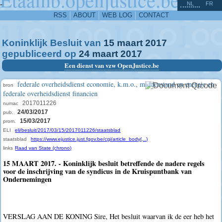
^
-
NL
FR
RSS
ABOUT
WEB LOG
CONTACT
Koninklijk Besluit van
15
maart
2017
gepubliceerd op
24
maart
2017
Een dienst van vzw OpenJustice.be
federale overheidsdienst economie, k.m.o., middenstand en energie en
bron
federale overheidsdienst financien
2017011226
numac
24/03/2017
pub.
15/03/2017
prom.
ELI
eli/besluit/2017/03/15/2017011226/staatsblad
staatsblad
https://www.ejustice.just.fgov.be/cgi/article_body(...)
links
Raad van State (chrono)
15 MAART 2017. - Koninklijk besluit betreffende de nadere regels
voor de inschrijving van de syndicus in de Kruispuntbank van
Ondernemingen
VERSLAG AAN DE KONING Sire, Het besluit waarvan ik de eer heb het