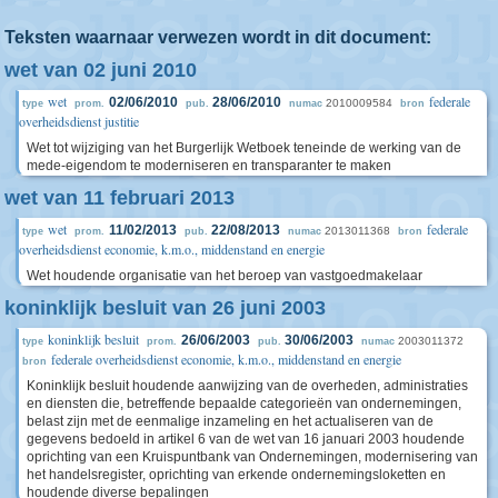
Teksten waarnaar verwezen wordt in dit document:
wet van 02 juni 2010
wet
federale
02/06/2010
28/06/2010
2010009584
type
prom.
pub.
numac
bron
overheidsdienst justitie
Wet tot wijziging van het Burgerlijk Wetboek teneinde de werking van de
mede-eigendom te moderniseren en transparanter te maken
wet van 11 februari 2013
wet
federale
11/02/2013
22/08/2013
2013011368
type
prom.
pub.
numac
bron
overheidsdienst economie, k.m.o., middenstand en energie
Wet houdende organisatie van het beroep van vastgoedmakelaar
koninklijk besluit van 26 juni 2003
koninklijk besluit
26/06/2003
30/06/2003
2003011372
type
prom.
pub.
numac
federale overheidsdienst economie, k.m.o., middenstand en energie
bron
Koninklijk besluit houdende aanwijzing van de overheden, administraties
en diensten die, betreffende bepaalde categorieën van ondernemingen,
belast zijn met de eenmalige inzameling en het actualiseren van de
gegevens bedoeld in artikel 6 van de wet van 16 januari 2003 houdende
oprichting van een Kruispuntbank van Ondernemingen, modernisering van
het handelsregister, oprichting van erkende ondernemingsloketten en
houdende diverse bepalingen