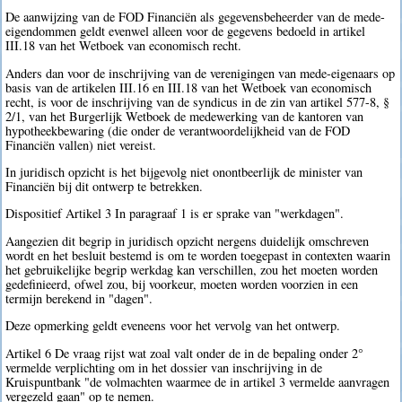
De aanwijzing van de FOD Financiën als gegevensbeheerder van de mede-
eigendommen geldt evenwel alleen voor de gegevens bedoeld in artikel
III.18 van het Wetboek van economisch recht.
Anders dan voor de inschrijving van de verenigingen van mede-eigenaars op
basis van de artikelen III.16 en III.18 van het Wetboek van economisch
recht, is voor de inschrijving van de syndicus in de zin van artikel 577-8, §
2/1, van het Burgerlijk Wetboek de medewerking van de kantoren van
hypotheekbewaring (die onder de verantwoordelijkheid van de FOD
Financiën vallen) niet vereist.
In juridisch opzicht is het bijgevolg niet onontbeerlijk de minister van
Financiën bij dit ontwerp te betrekken.
Dispositief Artikel 3 In paragraaf 1 is er sprake van "werkdagen".
Aangezien dit begrip in juridisch opzicht nergens duidelijk omschreven
wordt en het besluit bestemd is om te worden toegepast in contexten waarin
het gebruikelijke begrip werkdag kan verschillen, zou het moeten worden
gedefinieerd, ofwel zou, bij voorkeur, moeten worden voorzien in een
termijn berekend in "dagen".
Deze opmerking geldt eveneens voor het vervolg van het ontwerp.
Artikel 6 De vraag rijst wat zoal valt onder de in de bepaling onder 2°
vermelde verplichting om in het dossier van inschrijving in de
Kruispuntbank "de volmachten waarmee de in artikel 3 vermelde aanvragen
vergezeld gaan" op te nemen.