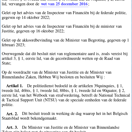
wet van 25 december 2016
lid, vervangen door de
;
Gelet op het advies van de Inspecteur van Financiën bij de federale politie,
gegeven op 14 oktober 2022;
Gelet op het advies van de Inspecteur van Financiën bij de minister van
Justitie, gegeven op 16 oktober 2022;
Gelet op de akkoordbevinding van de Minister van Begroting, gegeven op 1
februari 2023;
Overwegende dat dit besluit niet van reglementaire aard is, zoals vereist bij
artikel 3, § 1, eerste lid, van de gecoördineerde wetten op de Raad van
State;
Op de voordracht van de Minister van Justitie en de Minister van
Binnenlandse Zaken, Hebben Wij besloten en besluiten Wij :
Artikel 1.
De politiedienst bedoeld in de artikelen 39quinquies, § 1,
tweede lid, 46bis, § 1, tweede lid, 88bis, § 1, tweede lid en 90quater, § 2,
eerste lid, van het Wetboek van strafvordering, betreft de National Technical
& Tactical Support Unit (NTSU) van de speciale eenheden van de federale
politie.
Art. 2.
Dit besluit treedt in werking de dag waarop het in het Belgisch
Staatsblad wordt bekendgemaakt.
Art. 3.
De Minister van Justitie en de Minister van Binnenlandse
Zaken zijn belast met de uitvoering van dit besluit.