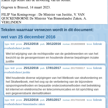
Gegeven te Brussel, 14 maart 2023.
FILIP Van Koningswege : De Minister van Justitie, V. VAN
QUICKENBORNE De Minister Van Binnenlandse Zaken, A.
VERLINDEN
Teksten waarnaar verwezen wordt in dit document:
wet van 25 december 2016
wet
federale
25/12/2016
30/12/2016
2016009669
type
prom.
pub.
numac
bron
overheidsdienst justitie
Wet tot wijziging van de rechtspositie van de gedetineerden en van het
toezicht op de gevangenissen en houdende diverse bepalingen inzake
justitie
wet
federale
25/12/2016
17/01/2017
2017030017
type
prom.
pub.
numac
bron
overheidsdienst justitie
Wet houdende diverse wijzigingen van het Wetboek van strafvordering en
het Strafwetboek, met het oog op de verbetering van de bijzondere
opsporingsmethoden en bepaalde onderzoeksmethoden met betrekking
tot internet en elektronische en telecommunicaties en tot oprichting van
een gegevensbank stemafdrukken
wet
federale
25/12/2016
25/01/2017
2017010166
type
prom.
pub.
numac
bron
overheidsdienst binnenlandse zaken