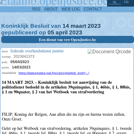
^
-
NL
FR
RSS
ABOUT
WEB LOG
CONTACT
Koninklijk Besluit van
14
maart
2023
gepubliceerd op
05
april
2023
Een dienst van vzw OpenJustice.be
federale overheidsdienst justitie
bron
2023041373
numac
05/04/2023
pub.
14/03/2023
prom.
staatsblad
https://www.ejustice.just.fgov.be/cgi/article_body(...)
14 MAART 2023. - Koninklijk besluit tot aanwijzing van de
politiedienst bedoeld in de artikelen 39quinquies, § 1, 46bis, § 1, 88bis,
§ 1 en 90quater, § 2 van het Wetboek van strafvordering
FILIP, Koning der Belgen, Aan allen die nu zijn en hierna wezen zullen,
Onze Groet.
Gelet op het Wetboek van strafvordering, artikelen 39quinquies, § 1, tweede
lid, 46bis, § 1, tweede lid, 88bis, § 1, tweede lid, en 90quater, § 2, eerste