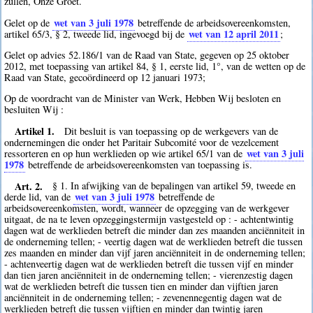
zullen, Onze Groet.
wet van 3 juli 1978
Gelet op de
betreffende de arbeidsovereenkomsten,
wet van 12 april 2011
artikel 65/3, § 2, tweede lid, ingevoegd bij de
;
Gelet op advies 52.186/1 van de Raad van State, gegeven op 25 oktober
2012, met toepassing van artikel 84, § 1, eerste lid, 1°, van de wetten op de
Raad van State, gecoördineerd op 12 januari 1973;
Op de voordracht van de Minister van Werk, Hebben Wij besloten en
besluiten Wij :
Artikel 1.
Dit besluit is van toepassing op de werkgevers van de
ondernemingen die onder het Paritair Subcomité voor de vezelcement
wet van 3 juli
ressorteren en op hun werklieden op wie artikel 65/1 van de
1978
betreffende de arbeidsovereenkomsten van toepassing is.
Art. 2.
§ 1. In afwijking van de bepalingen van artikel 59, tweede en
wet van 3 juli 1978
derde lid, van de
betreffende de
arbeidsovereenkomsten, wordt, wanneer de opzegging van de werkgever
uitgaat, de na te leven opzeggingstermijn vastgesteld op : - achtentwintig
dagen wat de werklieden betreft die minder dan zes maanden anciënniteit in
de onderneming tellen; - veertig dagen wat de werklieden betreft die tussen
zes maanden en minder dan vijf jaren anciënniteit in de onderneming tellen;
- achtenveertig dagen wat de werklieden betreft die tussen vijf en minder
dan tien jaren anciënniteit in de onderneming tellen; - vierenzestig dagen
wat de werklieden betreft die tussen tien en minder dan vijftien jaren
anciënniteit in de onderneming tellen; - zevenennegentig dagen wat de
werklieden betreft die tussen vijftien en minder dan twintig jaren