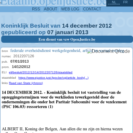
^
-
NL
FR
RSS
ABOUT
WEB LOG
CONTACT
Koninklijk Besluit van
14
december
2012
gepubliceerd op
07
januari
2013
Een dienst van vzw OpenJustice.be
federale overheidsdienst werkgelegenheid, arbeid en sociaal overleg
bron
2012207126
numac
07/01/2013
pub.
14/12/2012
prom.
ELI
eli/besluit/2012/12/14/2012207126/staatsblad
staatsblad
https://www.ejustice.just.fgov.be/cgi/article_body(...)
links
Raad van State (chrono)
14 DECEMBER 2012. - Koninklijk besluit tot vaststelling van de
opzeggingstermijnen voor de werklieden tewerkgesteld door de
ondernemingen die onder het Paritair Subcomité voor de vezelcement
(PSC 106.03) ressorteren (1)
ALBERT II, Koning der Belgen, Aan allen die nu zijn en hierna wezen