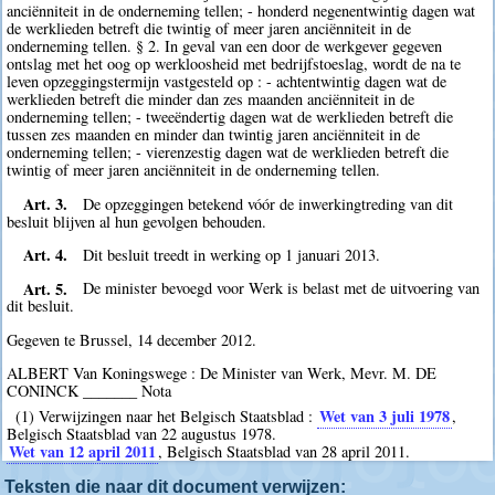
anciënniteit in de onderneming tellen; - honderd negenentwintig dagen wat
de werklieden betreft die twintig of meer jaren anciënniteit in de
onderneming tellen. § 2. In geval van een door de werkgever gegeven
ontslag met het oog op werkloosheid met bedrijfstoeslag, wordt de na te
leven opzeggingstermijn vastgesteld op : - achtentwintig dagen wat de
werklieden betreft die minder dan zes maanden anciënniteit in de
onderneming tellen; - tweeëndertig dagen wat de werklieden betreft die
tussen zes maanden en minder dan twintig jaren anciënniteit in de
onderneming tellen; - vierenzestig dagen wat de werklieden betreft die
twintig of meer jaren anciënniteit in de onderneming tellen.
Art. 3.
De opzeggingen betekend vóór de inwerkingtreding van dit
besluit blijven al hun gevolgen behouden.
Art. 4.
Dit besluit treedt in werking op 1 januari 2013.
Art. 5.
De minister bevoegd voor Werk is belast met de uitvoering van
dit besluit.
Gegeven te Brussel, 14 december 2012.
ALBERT Van Koningswege : De Minister van Werk, Mevr. M. DE
CONINCK _______ Nota
Wet van 3 juli 1978
(1) Verwijzingen naar het Belgisch Staatsblad :
,
Belgisch Staatsblad van 22 augustus 1978.
Wet van 12 april 2011
, Belgisch Staatsblad van 28 april 2011.
Teksten die naar dit document verwijzen: