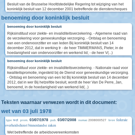
Besluit van de Brusselse Hoofdstedelijke Regering tot wijziging van het
koninklijk besluit van 12 december 2001 betreffende de dienstencheques
benoeming door koninklijk besluit
benoeming door koninklijk besluit
Rijksinstituut voor ziekte- en invaliditeitsverzekering. - Algemene raad van
de verzekering voor geneeskundige verzorging. - Ontslag en benoeming
van een ondervoorzitter en van leden Bij koninklijk besluit van 14
december 2012, dat in werking tr - de heer TIMMERMANS, Pieter, in de
hoedanigheid van ondervoorzitter en werkend lid; - de heer V(...)
benoeming door koninklijk besluit
Rijksinstituut voor ziekte- en invaliditeitsverzekering. - Nationale raad voor
kwaliteitspromotie, ingesteld bij de Dienst voor geneeskundige verzorging.
- Ontslag en benoeming van een lid Bij koninklijk besluit van 14 december
2012, dat in wer Bij hetzelfde besluit, wordt de heer Van De Perre, Jan,
benoemd, in de hoedanigheid van werkend lid(...)
Teksten waarnaar verwezen wordt in dit document:
wet van 03 juli 1978
wet
federale
03/07/1978
03/07/2008
2008000527
type
prom.
pub.
numac
bron
overheidsdienst binnenlandse zaken
Wet betreffende de arbeidsovereenkomsten