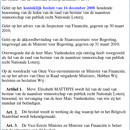
koninklijk besluit van 16 december 2008
Gelet op het
houdende
benoeming van de leden van de raad van bestuur van de naamloze
vennootschap van publiek recht Nationale Loterij;
Gelet op het advies van de Inspecteur van Financiën, gegeven op 30 maart
2010;
Gelet op de akkoordbevinding van de Staatssecretaris voor Begroting,
toegevoegd aan de Minister voor Begroting, gegeven op 31 maart 2010;
Overwegende dat de heer Marc Vanheukelen zijn ontslag heeft voorgesteld
als lid van de raad van bestuur van de naamloze vennootschap van publiek
recht Nationale Loterij;
Op de voordracht van Onze Vice-eersteminister en Minister van Financiën,
en op het advies van Onze in Raad vergaderde Ministers, Hebben Wij
besloten en besluiten Wij :
Artikel 1.
Mevr. Elisabeth MATTHYS wordt lid van de raad van
bestuur van de naamloze vennootschap van publiek recht Nationale Loterij
benoemd, ter vervanging van de heer Marc Vanheukelen, van wie zij het
mandaat zal beëindigen.
Art. 2.
Dit besluit treedt in werking de dag waarop het in het Belgisch
Staatsblad wordt bekendgemaakt.
Art. 3.
De Vice-Eerste Minister en Minister van Financiën is belast
met de uitvoering van dit besluit.