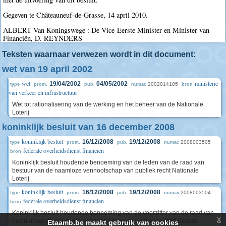
Gegeven te Châteauneuf-de-Grasse, 14 april 2010.
ALBERT Van Koningswege : De Vice-Eerste Minister en Minister van
Financiën, D. REYNDERS
Teksten waarnaar verwezen wordt in dit document:
wet van 19 april 2002
wet
ministerie
19/04/2002
04/05/2002
2002014105
type
prom.
pub.
numac
bron
van verkeer en infrastructuur
Wet tot rationalisering van de werking en het beheer van de Nationale
Loterij
koninklijk besluit van 16 december 2008
koninklijk besluit
16/12/2008
19/12/2008
2008003505
type
prom.
pub.
numac
federale overheidsdienst financien
bron
Koninklijk besluit houdende benoeming van de leden van de raad van
bestuur van de naamloze vennootschap van publiek recht Nationale
Loterij
koninklijk besluit
16/12/2008
19/12/2008
2008003504
type
prom.
pub.
numac
federale overheidsdienst financien
bron
Koninklijk besluit houdende benoeming van de voorzitter van de raad van
x
bestuur van de naamloze vennootschap van publiek recht Nationale
Etaamb.be maakt gebruik van cookies