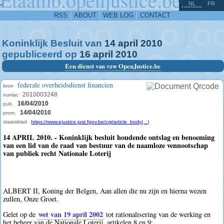
^
-
NL
FR
RSS
ABOUT
WEB LOG
CONTACT
Koninklijk Besluit van
14
april
2010
gepubliceerd op
16
april
2010
Een dienst van vzw OpenJustice.be
federale overheidsdienst financien
bron
2010003248
numac
16/04/2010
pub.
14/04/2010
prom.
staatsblad
https://www.ejustice.just.fgov.be/cgi/article_body(...)
14 APRIL 2010. - Koninklijk besluit houdende ontslag en benoeming
van een lid van de raad van bestuur van de naamloze vennootschap
van publiek recht Nationale Loterij
ALBERT II, Koning der Belgen, Aan allen die nu zijn en hierna wezen
zullen, Onze Groet.
wet van 19 april 2002
Gelet op de
tot rationalisering van de werking en
het beheer van de Nationale Loterij, artikelen 8 en 9;