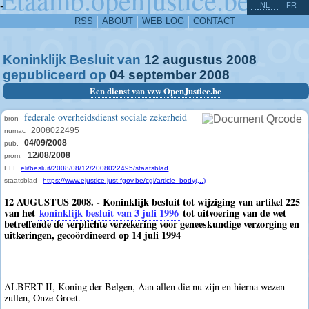
^
-
NL
FR
RSS
ABOUT
WEB LOG
CONTACT
Koninklijk Besluit van
12
augustus
2008
gepubliceerd op
04
september
2008
Een dienst van vzw OpenJustice.be
federale overheidsdienst sociale zekerheid
bron
2008022495
numac
04/09/2008
pub.
12/08/2008
prom.
ELI
eli/besluit/2008/08/12/2008022495/staatsblad
staatsblad
https://www.ejustice.just.fgov.be/cgi/article_body(...)
12 AUGUSTUS 2008. - Koninklijk besluit tot wijziging van artikel 225
van het
koninklijk besluit van 3 juli 1996
tot uitvoering van de wet
betreffende de verplichte verzekering voor geneeskundige verzorging en
uitkeringen, gecoördineerd op 14 juli 1994
ALBERT II, Koning der Belgen, Aan allen die nu zijn en hierna wezen
zullen, Onze Groet.