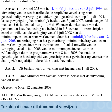
besloten en besluiten Wij :
Artikel 1.
koninklijk besluit van 3 juli 1996
Artikel 225 van het
tot
uitvoering van de wet betreffende de verplichte verzekering voor
geneeskundige verzorging en uitkeringen, gecoördineerd op 14 juli 1994,
laatst gewijzigd bij het koninklijk besluit van 5 juni 2007, wordt aangevuld
met een § 6, luidend als volgt : « § 6. Wanneer de inkomsten van de
persoon ten laste het bedrag als bedoeld in § 3, eerste lid, overschrijden
enkel omwille van de verhoging vanaf 1 juli 2008 van de
koninklijk besluit van 12
minimumpensioenen voor werknemers door het
juni 2008
tot verhoging van het gewaarborgd minimumbedrag van het rust-
en overlevingspensioen voor werknemers, of enkel omwille van de
verhoging vanaf 1 juli 2008 van de minimumpensioenen voor de
zelfstandigen door de programmawet van 8 juni 2008, behoudt de
gerechtigde de hoedanigheid van gerechtigde met gezinslast op voorwaarde
dat hij zich nog altijd in dezelfde situatie bevindt. »
Art. 2.
Dit besluit heeft uitwerking met ingang van 1 juli 2008.
Art. 3.
Onze Minister van Sociale Zaken is belast met de uitvoering
van dit besluit.
Gegeven te Nice, 12 augustus 2008.
ALBERT Van Koningswege : De Minister van Sociale Zaken, Mevr. L.
ONKELINX
Teksten die naar dit document verwijzen: