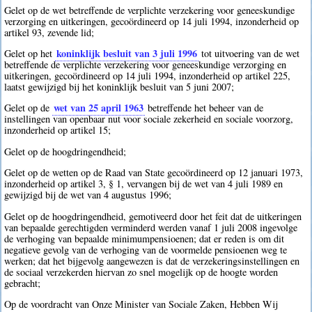
Gelet op de wet betreffende de verplichte verzekering voor geneeskundige
verzorging en uitkeringen, gecoördineerd op 14 juli 1994, inzonderheid op
artikel 93, zevende lid;
koninklijk besluit van 3 juli 1996
Gelet op het
tot uitvoering van de wet
betreffende de verplichte verzekering voor geneeskundige verzorging en
uitkeringen, gecoördineerd op 14 juli 1994, inzonderheid op artikel 225,
laatst gewijzigd bij het koninklijk besluit van 5 juni 2007;
wet van 25 april 1963
Gelet op de
betreffende het beheer van de
instellingen van openbaar nut voor sociale zekerheid en sociale voorzorg,
inzonderheid op artikel 15;
Gelet op de hoogdringendheid;
Gelet op de wetten op de Raad van State gecoördineerd op 12 januari 1973,
inzonderheid op artikel 3, § 1, vervangen bij de wet van 4 juli 1989 en
gewijzigd bij de wet van 4 augustus 1996;
Gelet op de hoogdringendheid, gemotiveerd door het feit dat de uitkeringen
van bepaalde gerechtigden verminderd werden vanaf 1 juli 2008 ingevolge
de verhoging van bepaalde minimumpensioenen; dat er reden is om dit
negatieve gevolg van de verhoging van de voormelde pensioenen weg te
werken; dat het bijgevolg aangewezen is dat de verzekeringsinstellingen en
de sociaal verzekerden hiervan zo snel mogelijk op de hoogte worden
gebracht;
Op de voordracht van Onze Minister van Sociale Zaken, Hebben Wij