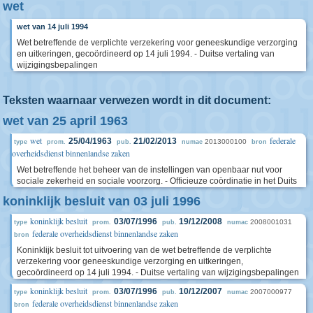
wet
wet van 14 juli 1994
Wet betreffende de verplichte verzekering voor geneeskundige verzorging
en uitkeringen, gecoördineerd op 14 juli 1994. - Duitse vertaling van
wijzigingsbepalingen
Teksten waarnaar verwezen wordt in dit document:
wet van 25 april 1963
wet
federale
25/04/1963
21/02/2013
2013000100
type
prom.
pub.
numac
bron
overheidsdienst binnenlandse zaken
Wet betreffende het beheer van de instellingen van openbaar nut voor
sociale zekerheid en sociale voorzorg. - Officieuze coördinatie in het Duits
koninklijk besluit van 03 juli 1996
koninklijk besluit
03/07/1996
19/12/2008
2008001031
type
prom.
pub.
numac
federale overheidsdienst binnenlandse zaken
bron
Koninklijk besluit tot uitvoering van de wet betreffende de verplichte
verzekering voor geneeskundige verzorging en uitkeringen,
gecoördineerd op 14 juli 1994. - Duitse vertaling van wijzigingsbepalingen
koninklijk besluit
03/07/1996
10/12/2007
2007000977
type
prom.
pub.
numac
federale overheidsdienst binnenlandse zaken
bron