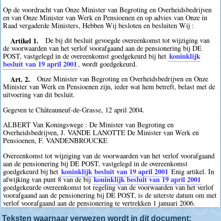
Op de voordracht van Onze Minister van Begroting en Overheidsbedrijven
en van Onze Minister van Werk en Pensioenen en op advies van Onze in
Raad vergaderde Ministers, Hebben Wij besloten en besluiten Wij :
Artikel 1.
De bij dit besluit gevoegde overeenkomst tot wijziging van
de voorwaarden van het verlof voorafgaand aan de pensionering bij DE
koninklijk
POST, vastgelegd in de overeenkomst goedgekeurd bij het
besluit van 19 april 2001
, wordt goedgekeurd.
Art. 2.
Onze Minister van Begroting en Overheidsbedrijven en Onze
Minister van Werk en Pensioenen zijn, ieder wat hem betreft, belast met de
uitvoering van dit besluit.
Gegeven te Châteauneuf-de-Grasse, 12 april 2004.
ALBERT Van Koningswege : De Minister van Begroting en
Overheidsbedrijven, J. VANDE LANOTTE De Minister van Werk en
Pensioenen, F. VANDENBROUCKE
Overeenkomst tot wijziging van de voorwaarden van het verlof voorafgaand
aan de pensionering bij DE POST, vastgelegd in de overeenkomst
koninklijk besluit van 19 april 2001
goedgekeurd bij het
Enig artikel. In
koninklijk besluit van 19 april 2001
afwijking van punt 8 van de bij
goedgekeurde overeenkomst tot regeling van de voorwaarden van het verlof
voorafgaand aan de pensionering bij DE POST, is de uiterste datum om met
verlof voorafgaand aan de pensionering te vertrekken 1 januari 2006.
Teksten waarnaar verwezen wordt in dit document: