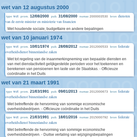
wet van 12 augustus 2000
wet
diensten
12/08/2000
31/08/2000
2000003530
type
prom.
pub.
numac
bron
van de eerste minister en ministerie van financien
Wet houdende sociale, budgettaire en andere bepalingen
wet van 10 januari 1974
wet
federale
10/01/1974
28/08/2012
2012000533
type
prom.
pub.
numac
bron
overheidsdienst binnenlandse zaken
Wet tot regeling van de inaanmerkingneming van bepaalde diensten en
van met dienstactiviteit gelijkgestelde perioden voor het toekennen en
berekenen van pensioenen ten laste van de Staatskas. - Officieuze
coördinatie in het Duits
wet van 21 maart 1991
wet
federale
21/03/1991
09/01/2013
2012000673
type
prom.
pub.
numac
bron
overheidsdienst binnenlandse zaken
Wet betreffende de hervorming van sommige economische
overheidsbedrijven. - Officieuze coördinatie in het Duits
wet
federale
21/03/1991
18/01/2016
2015000792
type
prom.
pub.
numac
bron
overheidsdienst binnenlandse zaken
Wet betreffende de hervorming van sommige economische
overheidsbedrijven. - Duitse vertaling van wijzigingsbepalingen