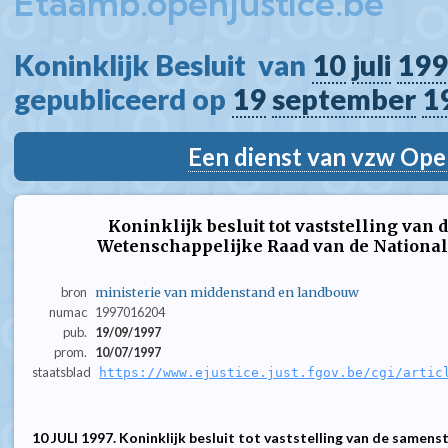
Etaamb.openjustice.be
Koninklijk Besluit  van 
10
juli
199
gepubliceerd op 
19
september
1
Een dienst van vzw Ope
Koninklijk besluit tot vaststelling van
Wetenschappelijke Raad van de National
bron
ministerie van middenstand en landbouw
numac
1997016204
pub.
19/09/1997
prom.
10/07/1997
staatsblad
https://www.ejustice.just.fgov.be/cgi/artic
10 JULI 1997. Koninklijk besluit tot vaststelling van de samen