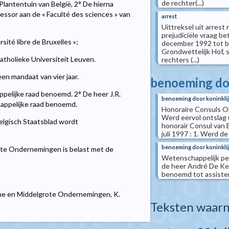
de rechter(...)
Plantentuin van België, 2° De hierna
fessor aan de « Faculté des sciences » van
arrest
Uittreksel uit arrest
prejudiciële vraag be
sité libre de Bruxelles »;
december 1992 tot be
Grondwettelijk Hof, s
atholieke Universiteit Leuven.
rechters (...)
en mandaat van vier jaar.
benoeming doo
pelijke raad benoemd. 2° De heer J.R.
benoeming door koninklij
appelijke raad benoemd.
Honoraire Consuls Ont
Werd eervol ontslag u
Belgisch Staatsblad wordt
honorair Consul van Be
juli 1997 : 1. Werd d
benoeming door koninklij
ote Ondernemingen is belast met de
Wetenschappelijk pers
de heer André De Kes
benoemd tot assistent
ne en Middelgrote Ondernemingen, K.
Teksten waarn