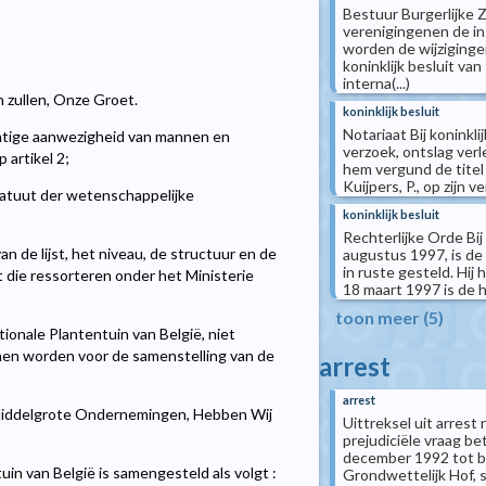
Bestuur Burgerlijke 
verenigingenen de ins
worden de wijziginge
koninklijk besluit va
interna(...)
n zullen, Onze Groet.
koninklijk besluit
Notariaat Bij koninklij
htige aanwezigheid van mannen en
verzoek, ontslag verl
artikel 2;
hem vergund de titel 
Kuijpers, P., op zijn v
statuut der wetenschappelijke
koninklijk besluit
Rechterlijke Orde Bij 
an de lijst, het niveau, de structuur en de
augustus 1997, is de 
in ruste gesteld. Hij 
die ressorteren onder het Ministerie
18 maart 1997 is de h
toon meer (5)
onale Plantentuin van België, niet
nen worden voor de samenstelling van de
arrest
arrest
Middelgrote Ondernemingen, Hebben Wij
Uittreksel uit arres
prejudiciële vraag be
december 1992 tot b
in van België is samengesteld als volgt :
Grondwettelijk Hof, 