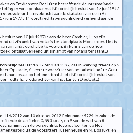
Zaken en Erediensten Besluiten betreffende de internationale
tellingen van openbaar nut Bij koninklijk besluit van 17 juni 1997
n goedgekeurd, aangebracht aan de statuten van de in Bij
n 17 juni 1997 : 1° wordt rechtspersoonlijkheid verleend aan de
k besluit van 10 juli 1997 is aan de heer Cambier, L., op zijn
eend uit zijn ambt van notaris ter standplaats Moeskroen. Het is
van zijn ambt eershalve te voeren. Bij koni is aan de heer
erzoek, ontslag verleend uit zijn ambt van notaris ter stan(...)
koninklijk besluit van 17 februari 1997, dat in werking treedt op 5
heer Opstaele, A., eerste voorzitter van het arbeidshof te Gent,
heeft aanspraak op het emeritaat. Het i Bij koninklijk besluit van
eer Tudts, E., vrederechter van het kanton Diest, o(...)
t nr. 116/2012 van 10 oktober 2012 Rolnummer 5224 In zake : de
treffende de artikelen 3, §§ 3 tot 7, en 9 van de wet van 8
escherming van de persoonlijke levenssfeer ten op Het
samengesteld uit de voorzitters R. Henneuse en M. Bossuyt, en