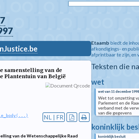
7
997
Etaamb
biedt de inho
nJustice.be
afkondigings- en publ
afprintbaar te zijn, en 
Teksten die n
 de samenstelling van de
e Plantentuin van België
wet
wet van 11 december 199
Wet tot omzetting va
Parlement en de Raad
verband met de verw
van die gegevens
le_body(...)
NL | FR
koninklijk bes
stelling van de Wetenschappelijke Raad
koninklijk besluit