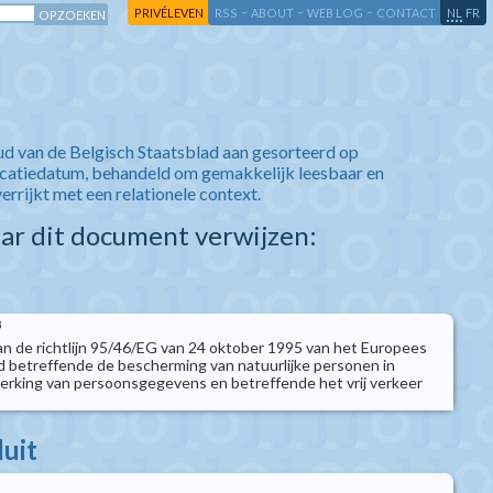
-
-
-
-
PRIVÉLEVEN
RSS
ABOUT
WEB LOG
CONTACT
NL
FR
ud van de Belgisch Staatsblad aan gesorteerd op
icatiedatum, behandeld om gemakkelijk leesbaar en
verrijkt met een relationele context.
aar dit document verwijzen:
8
n de richtlijn 95/46/EG van 24 oktober 1995 van het Europees
 betreffende de bescherming van natuurlijke personen in
erking van persoonsgegevens en betreffende het vrij verkeer
luit