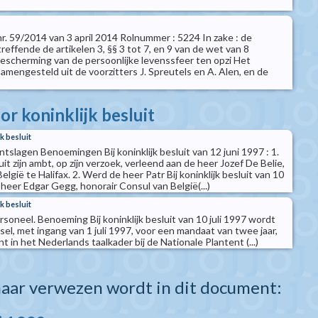
 nr. 59/2014 van 3 april 2014 Rolnummer : 5224 In zake : de
treffende de artikelen 3, §§ 3 tot 7, en 9 van de wet van 8
scherming van de persoonlijke levenssfeer ten opzi Het
amengesteld uit de voorzitters J. Spreutels en A. Alen, en de
r koninklijk besluit
k besluit
slagen Benoemingen Bij koninklijk besluit van 12 juni 1997 : 1.
it zijn ambt, op zijn verzoek, verleend aan de heer Jozef De Belie,
lgië te Halifax. 2. Werd de heer Patr Bij koninklijk besluit van 10
e heer Edgar Gegg, honorair Consul van België(...)
k besluit
oneel. Benoeming Bij koninklijk besluit van 10 juli 1997 wordt
el, met ingang van 1 juli 1997, voor een mandaat van twee jaar,
 in het Nederlands taalkader bij de Nationale Plantent (...)
aar verwezen wordt in dit document: