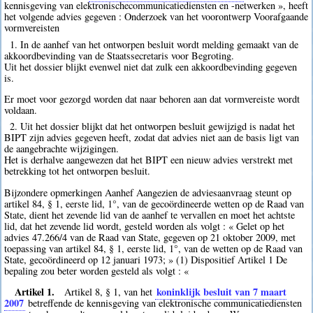
kennisgeving van elektronischecommunicatiediensten en -netwerken », heeft
het volgende advies gegeven : Onderzoek van het voorontwerp Voorafgaande
vormvereisten
1. In de aanhef van het ontworpen besluit wordt melding gemaakt van de
akkoordbevinding van de Staatssecretaris voor Begroting.
Uit het dossier blijkt evenwel niet dat zulk een akkoordbevinding gegeven
is.
Er moet voor gezorgd worden dat naar behoren aan dat vormvereiste wordt
voldaan.
2. Uit het dossier blijkt dat het ontworpen besluit gewijzigd is nadat het
BIPT zijn advies gegeven heeft, zodat dat advies niet aan de basis ligt van
de aangebrachte wijzigingen.
Het is derhalve aangewezen dat het BIPT een nieuw advies verstrekt met
betrekking tot het ontworpen besluit.
Bijzondere opmerkingen Aanhef Aangezien de adviesaanvraag steunt op
artikel 84, § 1, eerste lid, 1°, van de gecoördineerde wetten op de Raad van
State, dient het zevende lid van de aanhef te vervallen en moet het achtste
lid, dat het zevende lid wordt, gesteld worden als volgt : « Gelet op het
advies 47.266/4 van de Raad van State, gegeven op 21 oktober 2009, met
toepassing van artikel 84, § 1, eerste lid, 1°, van de wetten op de Raad van
State, gecoördineerd op 12 januari 1973; » (1) Dispositief Artikel 1 De
bepaling zou beter worden gesteld als volgt : «
Artikel 1.
koninklijk besluit van 7 maart
Artikel 8, § 1, van het
2007
betreffende de kennisgeving van elektronische communicatiediensten