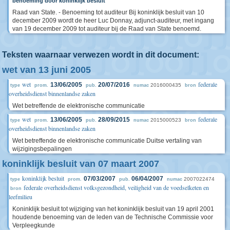
benoeming door koninklijk besluit
Raad van State. - Benoeming tot auditeur Bij koninklijk besluit van 10
december 2009 wordt de heer Luc Donnay, adjunct-auditeur, met ingang
van 19 december 2009 tot auditeur bij de Raad van State benoemd.
Teksten waarnaar verwezen wordt in dit document:
wet van 13 juni 2005
wet
federale
13/06/2005
20/07/2016
2016000435
type
prom.
pub.
numac
bron
overheidsdienst binnenlandse zaken
Wet betreffende de elektronische communicatie
wet
federale
13/06/2005
28/09/2015
2015000523
type
prom.
pub.
numac
bron
overheidsdienst binnenlandse zaken
Wet betreffende de elektronische communicatie Duitse vertaling van
wijzigingsbepalingen
koninklijk besluit van 07 maart 2007
koninklijk besluit
07/03/2007
06/04/2007
2007022474
type
prom.
pub.
numac
federale overheidsdienst volksgezondheid, veiligheid van de voedselketen en
bron
leefmilieu
Koninklijk besluit tot wijziging van het koninklijk besluit van 19 april 2001
houdende benoeming van de leden van de Technische Commissie voor
Verpleegkunde