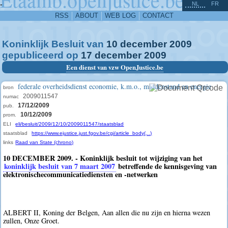
^
-
NL
FR
RSS
ABOUT
WEB LOG
CONTACT
Koninklijk Besluit van
10
december
2009
gepubliceerd op
17
december
2009
Een dienst van vzw OpenJustice.be
federale overheidsdienst economie, k.m.o., middenstand en energie
bron
2009011547
numac
17/12/2009
pub.
10/12/2009
prom.
ELI
eli/besluit/2009/12/10/2009011547/staatsblad
staatsblad
https://www.ejustice.just.fgov.be/cgi/article_body(...)
links
Raad van State (chrono)
10 DECEMBER 2009. - Koninklijk besluit tot wijziging van het
koninklijk besluit van 7 maart 2007
betreffende de kennisgeving van
elektronischecommunicatiediensten en -netwerken
ALBERT II, Koning der Belgen, Aan allen die nu zijn en hierna wezen
zullen, Onze Groet.