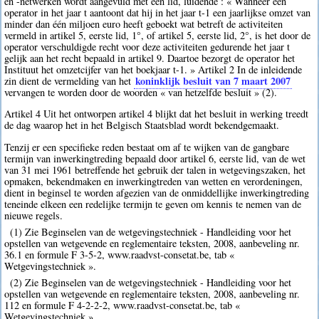
en -netwerken wordt aangevuld met een lid, luidende : « Wanneer een
operator in het jaar t aantoont dat hij in het jaar t-1 een jaarlijkse omzet van
minder dan één miljoen euro heeft geboekt wat betreft de activiteiten
vermeld in artikel 5, eerste lid, 1°, of artikel 5, eerste lid, 2°, is het door de
operator verschuldigde recht voor deze activiteiten gedurende het jaar t
gelijk aan het recht bepaald in artikel 9. Daartoe bezorgt de operator het
Instituut het omzetcijfer van het boekjaar t-1. » Artikel 2 In de inleidende
koninklijk besluit van 7 maart 2007
zin dient de vermelding van het
vervangen te worden door de woorden « van hetzelfde besluit » (2).
Artikel 4 Uit het ontworpen artikel 4 blijkt dat het besluit in werking treedt
de dag waarop het in het Belgisch Staatsblad wordt bekendgemaakt.
Tenzij er een specifieke reden bestaat om af te wijken van de gangbare
termijn van inwerkingtreding bepaald door artikel 6, eerste lid, van de wet
van 31 mei 1961 betreffende het gebruik der talen in wetgevingszaken, het
opmaken, bekendmaken en inwerkingtreden van wetten en verordeningen,
dient in beginsel te worden afgezien van de onmiddellijke inwerkingtreding
teneinde elkeen een redelijke termijn te geven om kennis te nemen van de
nieuwe regels.
(1) Zie Beginselen van de wetgevingstechniek - Handleiding voor het
opstellen van wetgevende en reglementaire teksten, 2008, aanbeveling nr.
36.1 en formule F 3-5-2, www.raadvst-consetat.be, tab «
Wetgevingstechniek ».
(2) Zie Beginselen van de wetgevingstechniek - Handleiding voor het
opstellen van wetgevende en reglementaire teksten, 2008, aanbeveling nr.
112 en formule F 4-2-2-2, www.raadvst-consetat.be, tab «
Wetgevingstechniek ».