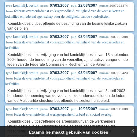
koninklijk besluit
07/03/2007
22/03/2007
2007022374
type
prom.
pub.
numac
federale overheidsdienst volksgezondheid, veiligheid van de voedselketen en
bron
leefmilieu en federaal agentschap voor de veiligheid van de voedselketen
Koninklijk besluit betreffende de bestrijding van de besmettelijke ziekten
van de bijen
koninklijk besluit
07/03/2007
03/04/2007
2007022388
type
prom.
pub.
numac
federale overheidsdienst volksgezondheid, veiligheid van de voedselketen en
bron
leefmilieu
Koninklijk besluit tot wijziging van het koninklijk besluit van 13 september
2004 houdende benoeming van de voorzitter, zijn plaatsvervanger en de
leden van de Federale Commissie « Rechten van de Patiënt »
koninklijk besluit
07/03/2007
03/04/2007
2007022423
type
prom.
pub.
numac
federale overheidsdienst volksgezondheid, veiligheid van de voedselketen en
bron
leefmilieu
Koninklijk besluit tot wijziging van het koninklijk besluit van 3 april 2003
houdende benoeming van de voorzitter, de ondervoorzitter en de leden
van de Multipartite-structuur betreffende het ziekenhuisbeleid.
koninklijk besluit
07/03/2007
19/03/2007
2007012088
type
prom.
pub.
numac
federale overheidsdienst werkgelegenheid, arbeid en sociaal overleg
bron
Koninklijk besluit betreffende de arbeidsduur van de werknemers
tewerkgesteld in de industriële reiniging door ondernemingen die
x
ressorteren onder het Paritair Comité voor de schoonmaak- en
Etaamb.be maakt gebruik van cookies
ontsmettingsondernemingen (1)