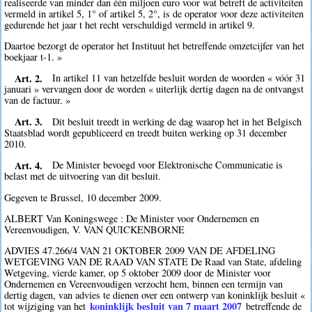
realiseerde van minder dan één miljoen euro voor wat betreft de activiteiten
vermeld in artikel 5, 1° of artikel 5, 2°, is de operator voor deze activiteiten
gedurende het jaar t het recht verschuldigd vermeld in artikel 9.
Daartoe bezorgt de operator het Instituut het betreffende omzetcijfer van het
boekjaar t-1. »
Art. 2.
In artikel 11 van hetzelfde besluit worden de woorden « vóór 31
januari » vervangen door de worden « uiterlijk dertig dagen na de ontvangst
van de factuur. »
Art. 3.
Dit besluit treedt in werking de dag waarop het in het Belgisch
Staatsblad wordt gepubliceerd en treedt buiten werking op 31 december
2010.
Art. 4.
De Minister bevoegd voor Elektronische Communicatie is
belast met de uitvoering van dit besluit.
Gegeven te Brussel, 10 december 2009.
ALBERT Van Koningswege : De Minister voor Ondernemen en
Vereenvoudigen, V. VAN QUICKENBORNE
ADVIES 47.266/4 VAN 21 OKTOBER 2009 VAN DE AFDELING
WETGEVING VAN DE RAAD VAN STATE De Raad van State, afdeling
Wetgeving, vierde kamer, op 5 oktober 2009 door de Minister voor
Ondernemen en Vereenvoudigen verzocht hem, binnen een termijn van
dertig dagen, van advies te dienen over een ontwerp van koninklijk besluit «
koninklijk besluit van 7 maart 2007
tot wijziging van het
betreffende de