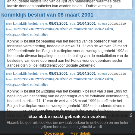
en houdende vaststelling van de lijst van handelingen waarmee deze
laatste door een apotheker kan worden belast. - Duitse vertaling
koninklijk besluit van 08 maart 2001
koninklijk besluit
08/03/2001
10/04/2001
2001012219
type
prom.
pub.
numac
ministerie van tewerkstelling en arbeid en ministerie van sociale zaken,
bron
volksgezondheid en leefmilieu
Koninklijk besluit tot bepaling van het bedrag van de opbrengst van de
forfaitaire vermindering, bedoeld in artikel 71, 2° van de wet van 26 maart
1999 betreffende het Belgisch actieplan voor de werkgelegenheid 1998 en
houdende diverse bepalingen, en tot bepaling van de modaliteiten van de
besteding van deze opbrengst aan het Fonds voor de openbare sector
aangesloten bij de Rijksdienst voor Sociale Zekerheid
koninklijk besluit
08/03/2001
10/04/2001
2001012218
type
prom.
pub.
numac
ministerie van tewerkstelling en arbeid en ministerie van sociale zaken,
bron
volksgezondheid en leefmilieu
Koninklijk besluit tot wijziging van het koninklijk besluit van 3 mei 1999 tot
bepaling van het bedrag van de opbrengst van de forfaitaire vermindering,
bedoeld in artikel 71, 1° van de wet van 26 maart 1999 betreffende het
Belgisch actieplan voor de werkgelegenheid 1998 en houdende diverse
bepalingen, en tot bepaling van de modaliteiten van de besteding van
x
deze opbrengst aan het Fonds voor de ziekenhuizen en de psychiatrische
Etaamb.be maakt gebruik van cookies
verzorgingstehuizen van de publieke sector aangesloten bij de RSZ
Etaamb.be gebruikt cookies om uw taalvoorkeur te onthouden en om beter
te begrijpen hoe etaamb.be gebruikt wordt.
Doorgaan
Meer details