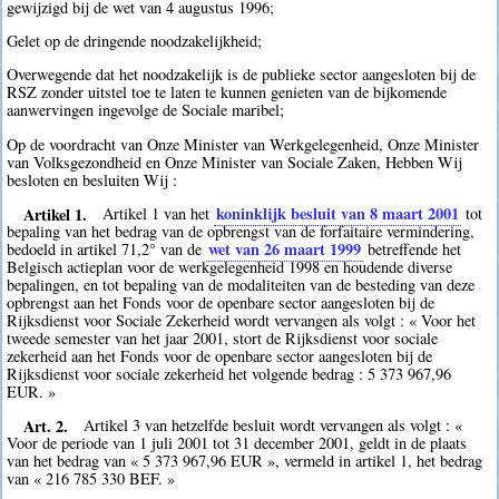
gewijzigd bij de wet van 4 augustus 1996;
Gelet op de dringende noodzakelijkheid;
Overwegende dat het noodzakelijk is de publieke sector aangesloten bij de
RSZ zonder uitstel toe te laten te kunnen genieten van de bijkomende
aanwervingen ingevolge de Sociale maribel;
Op de voordracht van Onze Minister van Werkgelegenheid, Onze Minister
van Volksgezondheid en Onze Minister van Sociale Zaken, Hebben Wij
besloten en besluiten Wij :
Artikel 1.
koninklijk besluit van 8 maart 2001
Artikel 1 van het
tot
bepaling van het bedrag van de opbrengst van de forfaitaire vermindering,
wet van 26 maart 1999
bedoeld in artikel 71,2° van de
betreffende het
Belgisch actieplan voor de werkgelegenheid 1998 en houdende diverse
bepalingen, en tot bepaling van de modaliteiten van de besteding van deze
opbrengst aan het Fonds voor de openbare sector aangesloten bij de
Rijksdienst voor Sociale Zekerheid wordt vervangen als volgt : « Voor het
tweede semester van het jaar 2001, stort de Rijksdienst voor sociale
zekerheid aan het Fonds voor de openbare sector aangesloten bij de
Rijksdienst voor sociale zekerheid het volgende bedrag : 5 373 967,96
EUR. »
Art. 2.
Artikel 3 van hetzelfde besluit wordt vervangen als volgt : «
Voor de periode van 1 juli 2001 tot 31 december 2001, geldt in de plaats
van het bedrag van « 5 373 967,96 EUR », vermeld in artikel 1, het bedrag
van « 216 785 330 BEF. »