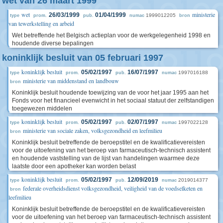
wet van 26 maart 1999
wet
ministerie
26/03/1999
01/04/1999
1999012205
type
prom.
pub.
numac
bron
van tewerkstelling en arbeid
Wet betreffende het Belgisch actieplan voor de werkgelegenheid 1998 en
houdende diverse bepalingen
koninklijk besluit van 05 februari 1997
koninklijk besluit
05/02/1997
16/07/1997
1997016188
type
prom.
pub.
numac
ministerie van middenstand en landbouw
bron
Koninklijk besluit houdende toewijzing van de voor het jaar 1995 aan het
Fonds voor het financieel evenwicht in het sociaal statuut der zelfstandigen
toegewezen middelen
koninklijk besluit
05/02/1997
02/07/1997
1997022128
type
prom.
pub.
numac
ministerie van sociale zaken, volksgezondheid en leefmilieu
bron
Koninklijk besluit betreffende de beroepstitel en de kwalificatievereisten
voor de uitoefening van het beroep van farmaceutisch-technisch assistent
en houdende vaststelling van de lijst van handelingen waarmee deze
laatste door een apotheker kan worden belast
koninklijk besluit
05/02/1997
12/09/2019
2019014377
type
prom.
pub.
numac
federale overheidsdienst volksgezondheid, veiligheid van de voedselketen en
bron
leefmilieu
Koninklijk besluit betreffende de beroepstitel en de kwalificatievereisten
voor de uitoefening van het beroep van farmaceutisch-technisch assistent