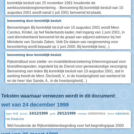
koninklijk besluit van 25 november 1991 houdende de
werkloosheidsreglementering. - Benoeming Bij koninklijk besluit van 10
augustus 2001 wordt vanaf 1 juli 2001 benoemd tot plaats
benoeming door koninklijk besluit
Benoemingen Bij koninklijk besluit van 10 augustus 2001 wordt Mevr.
Carolus, Kristel, op het Nederlands kader, met ingang van 1 juni 2001, in
vast dienstverband benoemd tot de graad van adjunct-adviseur bij het
Ministerie van Sociale Zaken, Volk De datum van ranginneming voor
bevordering wordt bepaald op 1 juni 2000. Bij koninklijk bes(...)
benoeming door koninklijk besluit
Rijksinstituut voor ziekte- en invaliditeitsverzekering Erkenningsraad voor
kinesitherapeuten, ingesteld bij de Dienst voor geneeskundige verzorging
Benoeming van leden Bij koninklijk besluit van 10 augustus 2001, dat in
werking treedt de Mevr. Decloedt, V., in de hoedanigheid van werkend lid
en de heer Van Sande, A., in de hoedanigheid(...)
Teksten waarnaar verwezen wordt in dit document:
wet van 24 december 1999
wet
ministerie
24/12/1999
29/12/1999
1999003644
type
prom.
pub.
numac
bron
van financien
Wet houdende de Rijksmiddelenbegroting voor het begrotingsjaar 2000