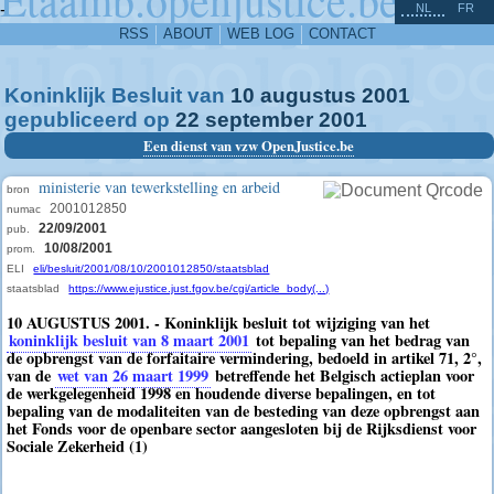
^
-
NL
FR
RSS
ABOUT
WEB LOG
CONTACT
Koninklijk Besluit van
10
augustus
2001
gepubliceerd op
22
september
2001
Een dienst van vzw OpenJustice.be
ministerie van tewerkstelling en arbeid
bron
2001012850
numac
22/09/2001
pub.
10/08/2001
prom.
ELI
eli/besluit/2001/08/10/2001012850/staatsblad
staatsblad
https://www.ejustice.just.fgov.be/cgi/article_body(...)
10 AUGUSTUS 2001. - Koninklijk besluit tot wijziging van het
koninklijk besluit van 8 maart 2001
tot bepaling van het bedrag van
de opbrengst van de forfaitaire vermindering, bedoeld in artikel 71, 2°,
van de
wet van 26 maart 1999
betreffende het Belgisch actieplan voor
de werkgelegenheid 1998 en houdende diverse bepalingen, en tot
bepaling van de modaliteiten van de besteding van deze opbrengst aan
het Fonds voor de openbare sector aangesloten bij de Rijksdienst voor
Sociale Zekerheid (1)