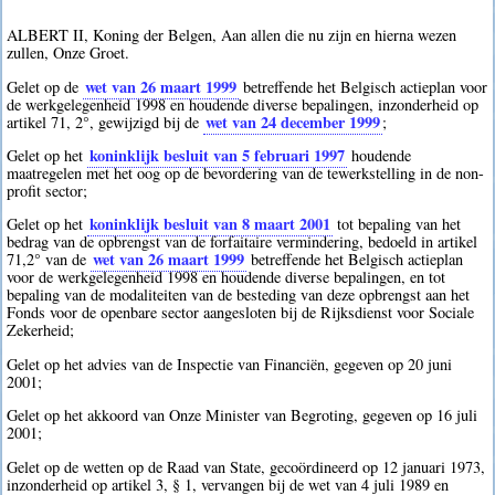
ALBERT II, Koning der Belgen, Aan allen die nu zijn en hierna wezen
zullen, Onze Groet.
wet van 26 maart 1999
Gelet op de
betreffende het Belgisch actieplan voor
de werkgelegenheid 1998 en houdende diverse bepalingen, inzonderheid op
wet van 24 december 1999
artikel 71, 2°, gewijzigd bij de
;
koninklijk besluit van 5 februari 1997
Gelet op het
houdende
maatregelen met het oog op de bevordering van de tewerkstelling in de non-
profit sector;
koninklijk besluit van 8 maart 2001
Gelet op het
tot bepaling van het
bedrag van de opbrengst van de forfaitaire vermindering, bedoeld in artikel
wet van 26 maart 1999
71,2° van de
betreffende het Belgisch actieplan
voor de werkgelegenheid 1998 en houdende diverse bepalingen, en tot
bepaling van de modaliteiten van de besteding van deze opbrengst aan het
Fonds voor de openbare sector aangesloten bij de Rijksdienst voor Sociale
Zekerheid;
Gelet op het advies van de Inspectie van Financiën, gegeven op 20 juni
2001;
Gelet op het akkoord van Onze Minister van Begroting, gegeven op 16 juli
2001;
Gelet op de wetten op de Raad van State, gecoördineerd op 12 januari 1973,
inzonderheid op artikel 3, § 1, vervangen bij de wet van 4 juli 1989 en