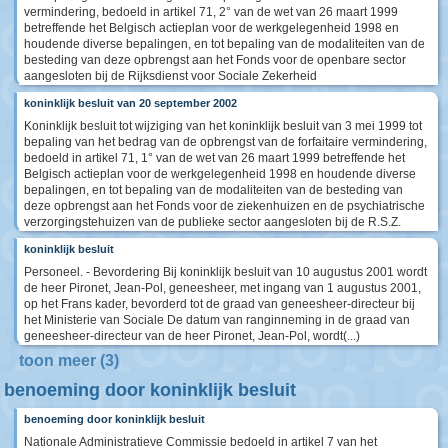
vermindering, bedoeld in artikel 71, 2° van de wet van 26 maart 1999
betreffende het Belgisch actieplan voor de werkgelegenheid 1998 en
houdende diverse bepalingen, en tot bepaling van de modaliteiten van de
besteding van deze opbrengst aan het Fonds voor de openbare sector
aangesloten bij de Rijksdienst voor Sociale Zekerheid
koninklijk besluit van 20 september 2002
Koninklijk besluit tot wijziging van het koninklijk besluit van 3 mei 1999 tot
bepaling van het bedrag van de opbrengst van de forfaitaire vermindering,
bedoeld in artikel 71, 1° van de wet van 26 maart 1999 betreffende het
Belgisch actieplan voor de werkgelegenheid 1998 en houdende diverse
bepalingen, en tot bepaling van de modaliteiten van de besteding van
deze opbrengst aan het Fonds voor de ziekenhuizen en de psychiatrische
verzorgingstehuizen van de publieke sector aangesloten bij de R.S.Z.
koninklijk besluit
Personeel. - Bevordering Bij koninklijk besluit van 10 augustus 2001 wordt
de heer Pironet, Jean-Pol, geneesheer, met ingang van 1 augustus 2001,
op het Frans kader, bevorderd tot de graad van geneesheer-directeur bij
het Ministerie van Sociale De datum van ranginneming in de graad van
geneesheer-directeur van de heer Pironet, Jean-Pol, wordt(...)
toon meer (3)
benoeming door koninklijk besluit
benoeming door koninklijk besluit
Nationale Administratieve Commissie bedoeld in artikel 7 van het