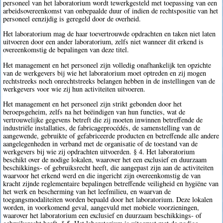
personeel van het laboratorium wordt tewerkgesteld met toepassing van een
arbeidsovereenkomst van onbepaalde duur of indien de rechtspositie van het
personeel eenzijdig is geregeld door de overheid.
Het laboratorium mag de haar toevertrouwde opdrachten en taken niet laten
uitvoeren door een ander laboratorium, zelfs niet wanneer dit erkend is
overeenkomstig de bepalingen van deze titel.
Het management en het personeel zijn volledig onafhankelijk ten opzichte
van de werkgevers bij wie het laboratorium moet optreden en zij mogen
rechtstreeks noch onrechtstreeks belangen hebben in de instellingen van de
werkgevers voor wie zij hun activiteiten uitvoeren.
Het management en het personeel zijn strikt gebonden door het
beroepsgeheim, zelfs na het beëindigen van hun functies, wat de
vertrouwelijke gegevens betreft die zij moeten inwinnen betreffende de
industriële installaties, de fabricageprocédés, de samenstelling van de
aangewende, gebruikte of gefabriceerde producten en betreffende alle andere
aangelegenheden in verband met de organisatie of de toestand van de
werkgevers bij wie zij opdrachten uitvoerden. § 4. Het laboratorium
beschikt over de nodige lokalen, waarover het een exclusief en duurzaam
beschikkings- of gebruiksrecht heeft, die aangepast zijn aan de activiteiten
waarvoor het erkend werd en die ingericht zijn overeenkomstig de van
kracht zijnde reglementaire bepalingen betreffende veiligheid en hygiëne van
het werk en bescherming van het leefmilieu, en waarvan de
toegangsmodaliteiten worden bepaald door het laboratorium. Deze lokalen
worden, in voorkomend geval, aangevuld met mobiele voorzieningen,
waarover het laboratorium een exclusief en duurzaam beschikkings- of