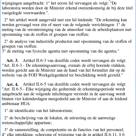
wijzigingen aangebracht: 1° het eerste lid vervangen als volgt: "De
laboratoria worden door de Minister erkend overeenkomstig de bij deze titel
vastgelegde voorwaarden.".
2° het artikel wordt aangevuld met een lid luidende: "De erkenning kan
worden gevraagd voor één of meer van de volgende verrichtingen: 1° de
meting van de verontreiniging van de atmosfeer van de arbeidsplaatsen met
opsomming van de stoffen of groepen van stoffen;
2° de analyse van industriële producten met opsomming van de stoffen of
groepen van stoffen;
3° de meting van fysische agentia met opsomming van die agentia."
Art. 3.
Artikel II.6-3 van dezelfde codex wordt vervangen als volgt:
"Art. II.6-3.- De erkenningsaanvraag, evenals de erbij horende stukken,
worden gericht aan de Minister aan de hand van het formulier dat op de
website van de FOD Werkgelegenheid ter beschikking wordt gesteld."
Art. 4.
Artikel II.6-5 van dezelfde codex wordt vervangen als volgt:
"Art. II.6-5.- Elke wijziging die gedurende de erkenningsperiode wordt
aangebracht aan de volgende inlichtingen verstrekt in de aanvraag wordt
binnen vier kalenderdagen meegedeeld aan de Minister of aan de leidend
ambtenaar HUA:
1° de identificatie van het laboratorium;
2° de beschrijving van de lokalen, de uitrusting en de aanwezige
wetenschappelijke appartuur;
3° de samenstelling, de competentie en de functies van het personeel;
4° elke intrekking, schorsing of wijziging van de in artikel II.6-11, § 6