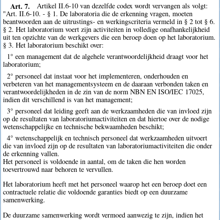
Art. 7.
Artikel II.6-10 van dezelfde codex wordt vervangen als volgt:
"Art. II.6-10. - § 1. De laboratoria die de erkenning vragen, moeten
beantwoorden aan de uitrustings- en werkingscriteria vermeld in § 2 tot § 6.
§ 2. Het laboratorium voert zijn activiteiten in volledige onafhankelijkheid
uit ten opzichte van de werkgevers die een beroep doen op het laboratorium.
§ 3. Het laboratorium beschikt over:
1° een management dat de algehele verantwoordelijkheid draagt voor het
laboratorium;
2° personeel dat instaat voor het implementeren, onderhouden en
verbeteren van het managementsysteem en de daaraan verbonden taken en
verantwoordelijkheden in de zin van de norm NBN EN ISO/IEC 17025,
indien dit verschillend is van het management;
3° personeel dat leiding geeft aan de werkzaamheden die van invloed zijn
op de resultaten van laboratoriumactiviteiten en dat hiertoe over de nodige
wetenschappelijke en technische bekwaamheden beschikt;
4° wetenschappelijk en technisch personeel dat werkzaamheden uitvoert
die van invloed zijn op de resultaten van laboratoriumactiviteiten die onder
de erkenning vallen.
Het personeel is voldoende in aantal, om de taken die hen worden
toevertrouwd naar behoren te vervullen.
Het laboratorium heeft met het personeel waarop het een beroep doet een
contractuele relatie die voldoende garanties biedt op een duurzame
samenwerking.
De duurzame samenwerking wordt vermoed aanwezig te zijn, indien het