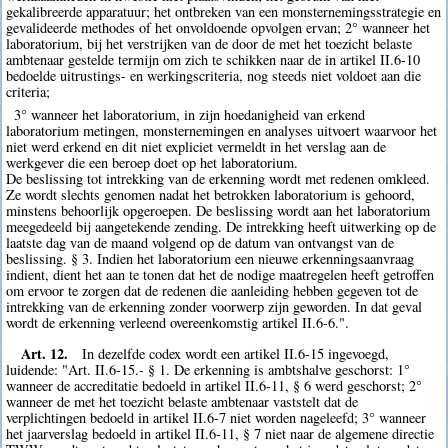
gekalibreerde apparatuur; het ontbreken van een monsternemingsstrategie en
gevalideerde methodes of het onvoldoende opvolgen ervan; 2° wanneer het
laboratorium, bij het verstrijken van de door de met het toezicht belaste
ambtenaar gestelde termijn om zich te schikken naar de in artikel II.6-10
bedoelde uitrustings- en werkingscriteria, nog steeds niet voldoet aan die
criteria;
3° wanneer het laboratorium, in zijn hoedanigheid van erkend
laboratorium metingen, monsternemingen en analyses uitvoert waarvoor het
niet werd erkend en dit niet expliciet vermeldt in het verslag aan de
werkgever die een beroep doet op het laboratorium.
De beslissing tot intrekking van de erkenning wordt met redenen omkleed.
Ze wordt slechts genomen nadat het betrokken laboratorium is gehoord,
minstens behoorlijk opgeroepen. De beslissing wordt aan het laboratorium
meegedeeld bij aangetekende zending. De intrekking heeft uitwerking op de
laatste dag van de maand volgend op de datum van ontvangst van de
beslissing. § 3. Indien het laboratorium een nieuwe erkenningsaanvraag
indient, dient het aan te tonen dat het de nodige maatregelen heeft getroffen
om ervoor te zorgen dat de redenen die aanleiding hebben gegeven tot de
intrekking van de erkenning zonder voorwerp zijn geworden. In dat geval
wordt de erkenning verleend overeenkomstig artikel II.6-6.".
Art. 12.
In dezelfde codex wordt een artikel II.6-15 ingevoegd,
luidende: "Art. II.6-15.- § 1. De erkenning is ambtshalve geschorst: 1°
wanneer de accreditatie bedoeld in artikel II.6-11, § 6 werd geschorst; 2°
wanneer de met het toezicht belaste ambtenaar vaststelt dat de
verplichtingen bedoeld in artikel II.6-7 niet worden nageleefd; 3° wanneer
het jaarverslag bedoeld in artikel II.6-11, § 7 niet naar de algemene directie