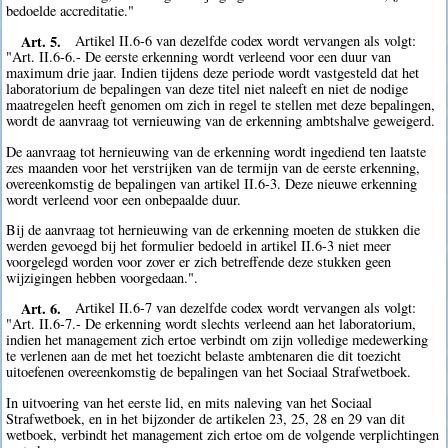
bedoelde accreditatie."
Art. 5.
Artikel II.6-6 van dezelfde codex wordt vervangen als volgt:
"Art. II.6-6.- De eerste erkenning wordt verleend voor een duur van
maximum drie jaar. Indien tijdens deze periode wordt vastgesteld dat het
laboratorium de bepalingen van deze titel niet naleeft en niet de nodige
maatregelen heeft genomen om zich in regel te stellen met deze bepalingen,
wordt de aanvraag tot vernieuwing van de erkenning ambtshalve geweigerd.
De aanvraag tot hernieuwing van de erkenning wordt ingediend ten laatste
zes maanden voor het verstrijken van de termijn van de eerste erkenning,
overeenkomstig de bepalingen van artikel II.6-3. Deze nieuwe erkenning
wordt verleend voor een onbepaalde duur.
Bij de aanvraag tot hernieuwing van de erkenning moeten de stukken die
werden gevoegd bij het formulier bedoeld in artikel II.6-3 niet meer
voorgelegd worden voor zover er zich betreffende deze stukken geen
wijzigingen hebben voorgedaan.".
Art. 6.
Artikel II.6-7 van dezelfde codex wordt vervangen als volgt:
"Art. II.6-7.- De erkenning wordt slechts verleend aan het laboratorium,
indien het management zich ertoe verbindt om zijn volledige medewerking
te verlenen aan de met het toezicht belaste ambtenaren die dit toezicht
uitoefenen overeenkomstig de bepalingen van het Sociaal Strafwetboek.
In uitvoering van het eerste lid, en mits naleving van het Sociaal
Strafwetboek, en in het bijzonder de artikelen 23, 25, 28 en 29 van dit
wetboek, verbindt het management zich ertoe om de volgende verplichtingen