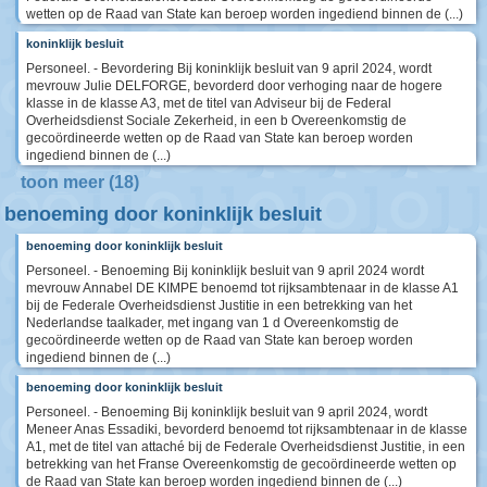
wetten op de Raad van State kan beroep worden ingediend binnen de (...)
koninklijk besluit
Personeel. - Bevordering Bij koninklijk besluit van 9 april 2024, wordt
mevrouw Julie DELFORGE, bevorderd door verhoging naar de hogere
klasse in de klasse A3, met de titel van Adviseur bij de Federal
Overheidsdienst Sociale Zekerheid, in een b Overeenkomstig de
gecoördineerde wetten op de Raad van State kan beroep worden
ingediend binnen de (...)
toon meer (18)
benoeming door koninklijk besluit
benoeming door koninklijk besluit
Personeel. - Benoeming Bij koninklijk besluit van 9 april 2024 wordt
mevrouw Annabel DE KIMPE benoemd tot rijksambtenaar in de klasse A1
bij de Federale Overheidsdienst Justitie in een betrekking van het
Nederlandse taalkader, met ingang van 1 d Overeenkomstig de
gecoördineerde wetten op de Raad van State kan beroep worden
ingediend binnen de (...)
benoeming door koninklijk besluit
Personeel. - Benoeming Bij koninklijk besluit van 9 april 2024, wordt
Meneer Anas Essadiki, bevorderd benoemd tot rijksambtenaar in de klasse
A1, met de titel van attaché bij de Federale Overheidsdienst Justitie, in een
betrekking van het Franse Overeenkomstig de gecoördineerde wetten op
de Raad van State kan beroep worden ingediend binnen de (...)