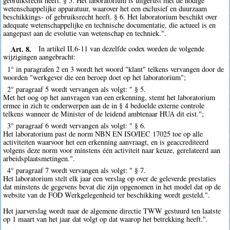
gebruiksrecht heeft. § 5. Het laboratorium is uitgerust met de nodige
wetenschappelijke apparatuur, waarover het een exclusief en duurzaam
beschikkings- of gebruiksrecht heeft. § 6. Het laboratorium beschikt over
adequate wetenschappelijke en technische documentatie, die actueel is en
aangepast aan de evolutie van wetenschap en techniek.".
Art. 8.
In artikel II.6-11 van dezelfde codex worden de volgende
wijzigingen aangebracht:
1° in paragrafen 2 en 3 wordt het woord "klant" telkens vervangen door de
woorden "werkgever die een beroep doet op het laboratorium";
2° paragraaf 5 wordt vervangen als volgt: " § 5.
Met het oog op het aanvragen van een erkenning, stemt het laboratorium
ermee in zich te onderwerpen aan de in § 4 bedoelde externe controle
telkens wanneer de Minister of de leidend ambtenaar HUA dit eist.";
3° paragraaf 6 wordt vervangen als volgt: " § 6.
Het laboratorium past de norm NBN EN ISO/IEC 17025 toe op alle
activiteiten waarvoor het een erkenning aanvraagt, en is geaccrediteerd
volgens deze norm voor minstens één activiteit naar keuze, gerelateerd aan
arbeidsplaatsmetingen.".
4° paragraaf 7 wordt vervangen als volgt: " § 7.
Het laboratorium stelt elk jaar een verslag op over de geleverde prestaties
dat minstens de gegevens bevat die zijn opgenomen in het model dat op de
website van de FOD Werkgelegenheid ter beschikking wordt gesteld.".
Het jaarverslag wordt naar de algemene directie TWW gestuurd ten laatste
op 1 maart van het jaar dat volgt op dat waarop het betrekking heeft.".