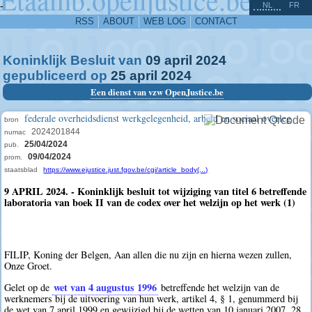
^
-
NL
FR
RSS
ABOUT
WEB LOG
CONTACT
Koninklijk Besluit van
09
april
2024
gepubliceerd op
25
april
2024
Een dienst van vzw OpenJustice.be
federale overheidsdienst werkgelegenheid, arbeid en sociaal overleg
bron
2024201844
numac
25/04/2024
pub.
09/04/2024
prom.
staatsblad
https://www.ejustice.just.fgov.be/cgi/article_body(...)
9 APRIL 2024. - Koninklijk besluit tot wijziging van titel 6 betreffende
laboratoria van boek II van de codex over het welzijn op het werk (1)
FILIP, Koning der Belgen, Aan allen die nu zijn en hierna wezen zullen,
Onze Groet.
wet van 4 augustus 1996
Gelet op de
betreffende het welzijn van de
werknemers bij de uitvoering van hun werk, artikel 4, § 1, genummerd bij
de wet van 7 april 1999 en gewijzigd bij de wetten van 10 januari 2007, 28