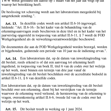
TWW wordt gestuurd ten laatste op 1 maart van het jaar dat volgt op dat
waarop het betrekking heeft.
De beslissing tot schorsing wordt aan het laboratorium meegedeeld bij
aangetekende zending.".
Art. 13.
In dezelfde codex wordt een artikel II.6-16 ingevoegd,
luidende: "Art. II.6-16.- In het kader van de behandeling van de
erkenningsaanvragen zoals beschreven in deze titel en in het kader van het
jaarverslag opgesteld in toepassing van artikel II.6-11, § 7 wordt de FOD
Werkgelegenheid als de verwerkingsverantwoordelijke beschouwd.
De documenten die aan de FOD Werkgelegenheid worden bezorgd, worden
er bijgehouden, gedurende een periode van 10 jaar na de indiening ervan.".
Art. 14.
Een laboratorium dat, op de datum van inwerkingtreding van
dit besluit, reeds erkend is of dat een aanvraag tot erkenning heeft
ingediend, in toepassing van boek II, titel 6 van de codex over het welzijn
op het werk, moet binnen een termijn van drie jaar vanaf de
inwerkingtreding van dit besluit beschikken over de accreditatie bedoeld in
artikel II.6-11, § 6 van dezelfde codex.
Een laboratorium dat, op de datum van inwerkingtreding van dit besluit
beschikt over een erkenning, dient bij het verstrijken van de termijn
waarvoor de erkenning werd verleend, de hernieuwing van de erkenning te
vragen, overeenkomstig artikel II.6-6, tweede lid van de codex over het
welzijn op het werk.
Art. 15.
Dit besluit treedt in werking op 1 juni 2024.