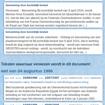
benoeming door koninklijk besluit
Personeel. - Benoeming Bij koninklijk besluit van 9 april 2024, wordt
Meneer Anas Essadiki, bevorderd benoemd tot rijksambtenaar in de klasse
A1, met de titel van attaché bij de Federale Overheidsdienst Justitie, in een
betrekking van het Franse Overeenkomstig de gecoördineerde wetten op
de Raad van State kan beroep worden ingediend binnen de (...)
benoeming door koninklijk besluit
Beheerscomité van de sociale zekerheid. - Ontslag en benoeming van een
plaatsvervangend lid Bij koninklijk besluit van 9 april 2024, dat in werking
treedt de dag volgend op deze bekendmaking: - wordt aan mevrouw Anke
GROOTEN eervol ontslag - wordt, op voordracht van de betrokken
representatieve werkgeversorganisatie, benoemd ten titel va(...)
Teksten waarnaar verwezen wordt in dit document:
wet van 04 augustus 1996
wet
ministerie
04/08/1996
24/07/1997
1996015142
type
prom.
pub.
numac
bron
van buitenlandse zaken, buitenlandse handel en ontwikkelingssamenwerking
Wet houdende goedkeuring van de Overeenkomst tussen het Koninkrijk
België en de Arabische Republiek Egypte tot het vermijden van dubbele
belasting en het voorkomen van het ontgaan van belasting inzake
belastingen naar het inkomen, ondertekend te Kaïro op 3 januari 1991
wet
federale
04/08/1996
08/06/2005