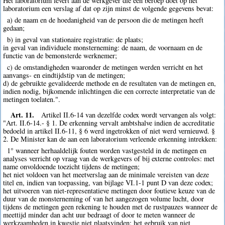
Het laboratorium levert aan de werkgever die een beroep doet op het
laboratorium een verslag af dat op zijn minst de volgende gegevens bevat:
a) de naam en de hoedanigheid van de persoon die de metingen heeft
gedaan;
b) in geval van stationaire registratie: de plaats;
in geval van individuele monsterneming: de naam, de voornaam en de
functie van de bemonsterde werknemer;
c) de omstandigheden waaronder de metingen werden verricht en het
aanvangs- en eindtijdstip van de metingen;
d) de gebruikte gevalideerde methode en de resultaten van de metingen en,
indien nodig, bijkomende inlichtingen die een correcte interpretatie van de
metingen toelaten.".
Art. 11.
Artikel II.6-14 van dezelfde codex wordt vervangen als volgt:
"Art. II.6-14.- § 1. De erkenning vervalt ambtshalve indien de accreditatie
bedoeld in artikel II.6-11, § 6 werd ingetrokken of niet werd vernieuwd. §
2. De Minister kan de aan een laboratorium verleende erkenning intrekken:
1° wanneer herhaaldelijk fouten worden vastgesteld in de metingen en
analyses verricht op vraag van de werkgevers of bij externe controles: met
name onvoldoende toezicht tijdens de metingen;
het niet voldoen van het meetverslag aan de minimale vereisten van deze
titel en, indien van toepassing, van bijlage VI.1-1 punt D van deze codex;
het uitvoeren van niet-representatieve metingen door foutieve keuze van de
duur van de monsterneming of van het aangezogen volume lucht, door
tijdens de metingen geen rekening te houden met de rustpauzes wanneer de
meettijd minder dan acht uur bedraagt of door te meten wanneer de
werkzaamheden in kwestie niet plaatsvinden; het gebruik van niet