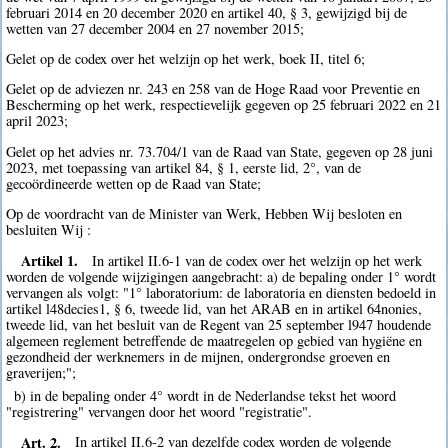
februari 2014 en 20 december 2020 en artikel 40, § 3, gewijzigd bij de
wetten van 27 december 2004 en 27 november 2015;
Gelet op de codex over het welzijn op het werk, boek II, titel 6;
Gelet op de adviezen nr. 243 en 258 van de Hoge Raad voor Preventie en
Bescherming op het werk, respectievelijk gegeven op 25 februari 2022 en 21
april 2023;
Gelet op het advies nr. 73.704/1 van de Raad van State, gegeven op 28 juni
2023, met toepassing van artikel 84, § 1, eerste lid, 2°, van de
gecoördineerde wetten op de Raad van State;
Op de voordracht van de Minister van Werk, Hebben Wij besloten en
besluiten Wij :
Artikel 1.
In artikel II.6-1 van de codex over het welzijn op het werk
worden de volgende wijzigingen aangebracht: a) de bepaling onder 1° wordt
vervangen als volgt: "1° laboratorium: de laboratoria en diensten bedoeld in
artikel l48decies1, § 6, tweede lid, van het ARAB en in artikel 64nonies,
tweede lid, van het besluit van de Regent van 25 september l947 houdende
algemeen reglement betreffende de maatregelen op gebied van hygiëne en
gezondheid der werknemers in de mijnen, ondergrondse groeven en
graverijen;";
b) in de bepaling onder 4° wordt in de Nederlandse tekst het woord
"registrering" vervangen door het woord "registratie".
Art. 2.
In artikel II.6-2 van dezelfde codex worden de volgende