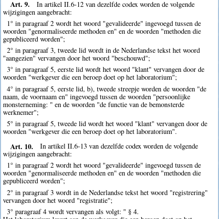
Art. 9.
In artikel II.6-12 van dezelfde codex worden de volgende
wijzigingen aangebracht:
1° in paragraaf 2 wordt het woord "gevalideerde" ingevoegd tussen de
woorden "genormaliseerde methoden en" en de woorden "methoden die
gepubliceerd worden";
2° in paragraaf 3, tweede lid wordt in de Nederlandse tekst het woord
"aangezien" vervangen door het woord "beschouwd";
3° in paragraaf 5, eerste lid wordt het woord "klant" vervangen door de
woorden "werkgever die een beroep doet op het laboratorium";
4° in paragraaf 5, eerste lid, b), tweede streepje worden de woorden "de
naam, de voornaam en" ingevoegd tussen de woorden "persoonlijke
monsterneming: " en de woorden "de functie van de bemonsterde
werknemer";
5° in paragraaf 5, tweede lid wordt het woord "klant" vervangen door de
woorden "werkgever die een beroep doet op het laboratorium".
Art. 10.
In artikel II.6-13 van dezelfde codex worden de volgende
wijzigingen aangebracht:
1° in paragraaf 2 wordt het woord "gevalideerde" ingevoegd tussen de
woorden "genormaliseerde methoden en" en de woorden "methoden die
gepubliceerd worden";
2° in paragraaf 3 wordt in de Nederlandse tekst het woord "registrering"
vervangen door het woord "registratie";
3° paragraaf 4 wordt vervangen als volgt: " § 4.