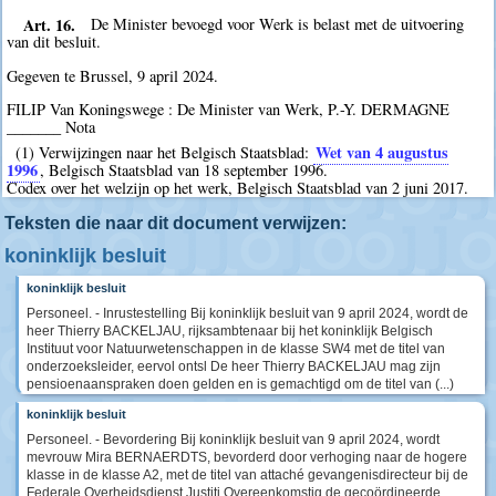
Art. 16.
De Minister bevoegd voor Werk is belast met de uitvoering
van dit besluit.
Gegeven te Brussel, 9 april 2024.
FILIP Van Koningswege : De Minister van Werk, P.-Y. DERMAGNE
_______ Nota
Wet van 4 augustus
(1) Verwijzingen naar het Belgisch Staatsblad:
1996
, Belgisch Staatsblad van 18 september 1996.
Codex over het welzijn op het werk, Belgisch Staatsblad van 2 juni 2017.
Teksten die naar dit document verwijzen:
koninklijk besluit
koninklijk besluit
Personeel. - Inrustestelling Bij koninklijk besluit van 9 april 2024, wordt de
heer Thierry BACKELJAU, rijksambtenaar bij het koninklijk Belgisch
Instituut voor Natuurwetenschappen in de klasse SW4 met de titel van
onderzoeksleider, eervol ontsl De heer Thierry BACKELJAU mag zijn
pensioenaanspraken doen gelden en is gemachtigd om de titel van (...)
koninklijk besluit
Personeel. - Bevordering Bij koninklijk besluit van 9 april 2024, wordt
mevrouw Mira BERNAERDTS, bevorderd door verhoging naar de hogere
klasse in de klasse A2, met de titel van attaché gevangenisdirecteur bij de
Federale Overheidsdienst Justiti Overeenkomstig de gecoördineerde