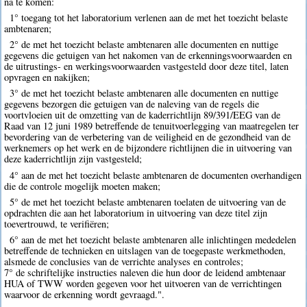
na te komen:
1° toegang tot het laboratorium verlenen aan de met het toezicht belaste
ambtenaren;
2° de met het toezicht belaste ambtenaren alle documenten en nuttige
gegevens die getuigen van het nakomen van de erkenningsvoorwaarden en
de uitrustings- en werkingsvoorwaarden vastgesteld door deze titel, laten
opvragen en nakijken;
3° de met het toezicht belaste ambtenaren alle documenten en nuttige
gegevens bezorgen die getuigen van de naleving van de regels die
voortvloeien uit de omzetting van de kaderrichtlijn 89/391/EEG van de
Raad van 12 juni 1989 betreffende de tenuitvoerlegging van maatregelen ter
bevordering van de verbetering van de veiligheid en de gezondheid van de
werknemers op het werk en de bijzondere richtlijnen die in uitvoering van
deze kaderrichtlijn zijn vastgesteld;
4° aan de met het toezicht belaste ambtenaren de documenten overhandigen
die de controle mogelijk moeten maken;
5° de met het toezicht belaste ambtenaren toelaten de uitvoering van de
opdrachten die aan het laboratorium in uitvoering van deze titel zijn
toevertrouwd, te verifiëren;
6° aan de met het toezicht belaste ambtenaren alle inlichtingen mededelen
betreffende de technieken en uitslagen van de toegepaste werkmethoden,
alsmede de conclusies van de verrichte analyses en controles;
7° de schriftelijke instructies naleven die hun door de leidend ambtenaar
HUA of TWW worden gegeven voor het uitvoeren van de verrichtingen
waarvoor de erkenning wordt gevraagd.".