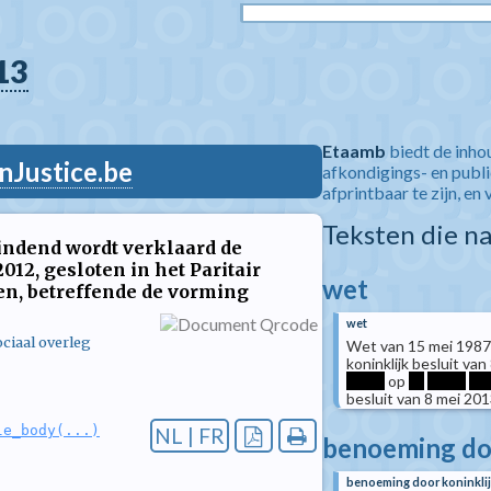
13
Etaamb
biedt de inho
nJustice.be
afkondigings- en publ
afprintbaar te zijn, en 
Teksten die n
indend wordt verklaard de
012, gesloten in het Paritair
wet
en, betreffende de vorming
wet
ciaal overleg
Wet van 15 mei 1987
koninklijk besluit va
*****
op
**
*****
***
besluit van 8 mei 20
le_body(...)
NL | FR
benoeming doo
benoeming door koninklij