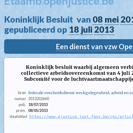
Etaamb.openjustice.be
Koninklijk Besluit  van 
08
mei
20
gepubliceerd op 
18
juli
2013
Een dienst van vzw Ope
Koninklijk besluit waarbij algemeen verb
collectieve arbeidsovereenkomst van 4 juli 2
Subcomité voor de luchtvaartmaatschappij
bron
federale overheidsdienst werkgelegenheid, arbeid en so
numac
2013202660
pub.
18/07/2013
prom.
08/05/2013
staatsblad
https://www.ejustice.just.fgov.be/cgi/artic