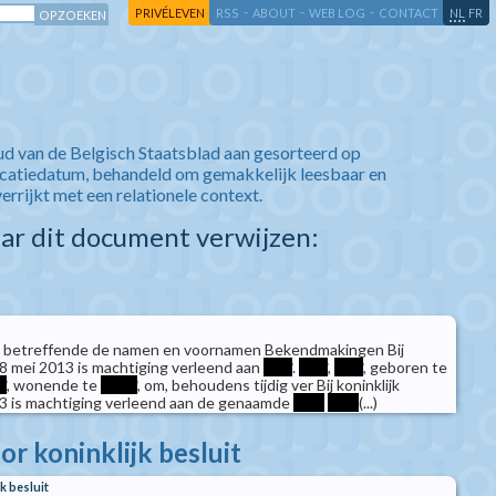
-
-
-
-
PRIVÉLEVEN
RSS
ABOUT
WEB LOG
CONTACT
NL
FR
ud van de Belgisch Staatsblad aan gesorteerd op
icatiedatum, behandeld om gemakkelijk leesbaar en
verrijkt met een relationele context.
aar dit document verwijzen:
 betreffende de namen en voornamen Bekendmakingen Bij
n 8 mei 2013 is machtiging verleend aan
****
.
****
,
****
, geboren te
*
, wonende te
*****
, om, behoudens tijdig ver Bij koninklijk
13 is machtiging verleend aan de genaamde
****
****
(...)
r koninklijk besluit
k besluit