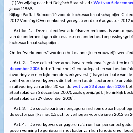
(1) Verwijzing naar het Belgisch Staatsblad :
Wet van 5 decembe
januari 1969.
Bijlage Paritair Subcomité voor de luchtvaartmaatschappijen Colle
2012 Vorming (Overeenkomst geregistreerd op 6 augustus 2012
Artikel 1.
Deze collectieve arbeidsovereenkomst is van toep
van de ondernemingen die ressorteren onder het toepassingsgebie
luchtvaartmaatschappijen.
Onder "werknemers" worden : het mannelijk en vrouwelijk werklie
Art. 2.
Deze collectieve arbeidsovereenkomst is gesloten in uit
december 2005
betreffende het Generatiepact en van het koninkli
invoering van een bijkomende werkgeversbijdrage ten bate van de f
verlof voor de werkgevers die behoren tot de sectoren die onvold
in uitvoering van artikel 30 van de
wet van 23 december 2005
bet
Staatsblad van 5 december 2007), zoals gewijzigd bij koninklijk be
Staatsblad van 29 december 2008).
Art. 3.
De sociale partners engageren zich om de participatieg
de sector jaarlijks met 0,5 pct. te verhogen voor de jaren 2012 en 
Art. 4.
De werkgevers engageren zich om hun personeel gedure
geven vorming te genieten in het kader van hun functie en/of loo