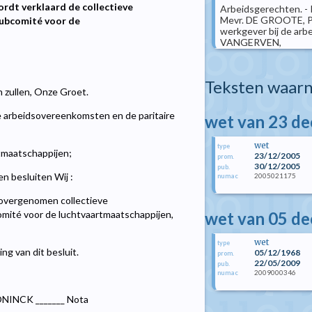
ordt verklaard de collectieve
Arbeidsgerechten. - P
Mevr. DE GROOTE, Pe
 Subcomité voor de
werkgever bij de arb
VANGERVEN,
Teksten waarn
n zullen, Onze Groet.
e arbeidsovereenkomsten en de paritaire
wet van 23 d
wet
type
rtmaatschappijen;
23/12/2005
prom.
30/12/2005
pub.
n besluiten Wij :
2005021175
numac
 overgenomen collectieve
wet van 05 d
comité voor de luchtvaartmaatschappijen,
wet
type
ng van dit besluit.
05/12/1968
prom.
22/05/2009
pub.
2009000346
numac
ONINCK _______ Nota