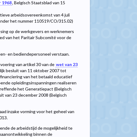
r 1968
, Belgisch Staatsblad van 15
ctieve arbeidsovereenkomst van 4 juli
 onder het nummer 110519/CO/315.02)
assing op de werkgevers en werknemers
d van het Paritair Subcomité voor de
den- en bediendepersoneel verstaan.
voering van artikel 30 van de
wet van 23
jk besluit van 11 oktober 2007 tot
inanciering van het betaald educatief
oende opleidingsinspanningen realiseren
reffende het Generatiepact (Belgisch
sluit van 23 december 2008 (Belgisch
raad inzake vorming voor het geheel van
2013.
nde de arbeidstijd de mogelijkheid te
pbaanontwikkeling binnen de