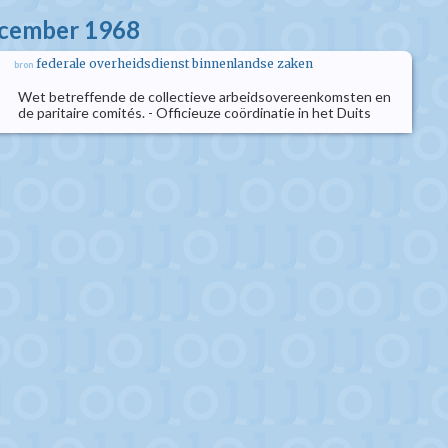
ecember 1968
federale overheidsdienst binnenlandse zaken
bron
Wet betreffende de collectieve arbeidsovereenkomsten en
de paritaire comités. - Officieuze coördinatie in het Duits