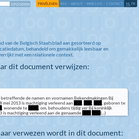
-
-
-
-
PRIVÉLEVEN
RSS
ABOUT
WEB LOG
CONTACT
NL
FR
ud van de Belgisch Staatsblad aan gesorteerd op
icatiedatum, behandeld om gemakkelijk leesbaar en
verrijkt met een relationele context.
aar dit document verwijzen:
 betreffende de namen en voornamen Bekendmakingen Bij
n 8 mei 2013 is machtiging verleend aan
****
.
****
,
****
, geboren te
*
, wonende te
*****
, om, behoudens tijdig ver Bij koninklijk
13 is machtiging verleend aan de genaamde
****
****
(...)
aar verwezen wordt in dit document: