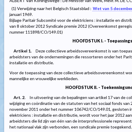
ALBERT Van Koningswege : De Minister van Werk, Mevr. M. DE C
(1) Verwijzing naar het Belgisch Staatsblad :
Wet van 5 decembe
januari 1969.
Bijlage Paritair Subcomité voor de elektriciens : installatie en dis
van 8 oktober 2012 Syndicale premie 2012 (Overeenkomst geregis
nummer 111898/CO/149.01)
HOOFDSTUK I. - Toepassing
Artikel 1.
Deze collectieve arbeidsovereenkomst is van toepas
arbeidsters van de ondernemingen die ressorteren onder het Parita
installatie en distributie.
Voor de toepassing van deze collectieve arbeidsovereenkomst word
mannelijke en vrouwelijke werklieden.
HOOFDSTUK II. - Toekenningsmo
Art. 2.
In uitvoering van de bepalingen van artikel 17 van de c
wijziging en coördinatie van de statuten van het sociaal fonds van
november 2011 onder het nummer 106742/CO/149.01, gesloten in 
elektriciens : installatie en distributie, wordt voor het jaar 2012 aa
arbeidsters die lid zijn van één van de interprofessionele represen
het nationaal vlak zijn verbonden, een syndicale premie toegekend.