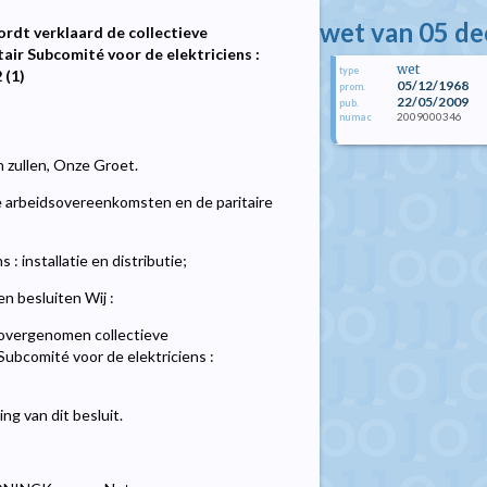
wet van 05 d
ordt verklaard de collectieve
air Subcomité voor de elektriciens :
wet
type
 (1)
05/12/1968
prom.
22/05/2009
pub.
2009000346
numac
n zullen, Onze Groet.
e arbeidsovereenkomsten en de paritaire
: installatie en distributie;
n besluiten Wij :
 overgenomen collectieve
Subcomité voor de elektriciens :
ng van dit besluit.