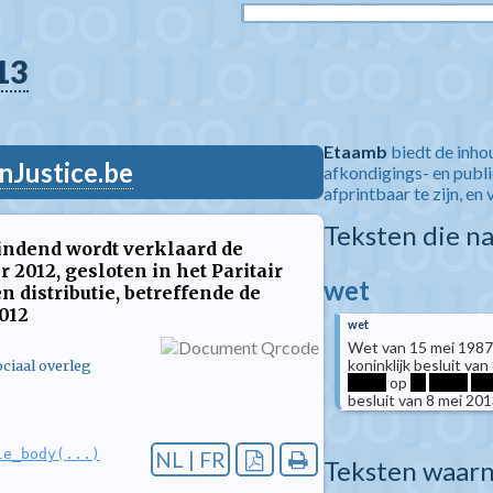
13
Etaamb
biedt de inho
nJustice.be
afkondigings- en publ
afprintbaar te zijn, en 
Teksten die n
indend wordt verklaard de
2012, gesloten in het Paritair
wet
n distributie, betreffende de
012
wet
Wet van 15 mei 1987
koninklijk besluit va
ciaal overleg
*****
op
**
*****
***
besluit van 8 mei 20
le_body(...)
NL | FR
Teksten waarn