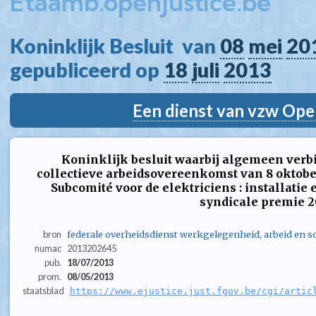
Etaamb.openjustice.be
Koninklijk Besluit  van 
08
mei
20
gepubliceerd op 
18
juli
2013
Een dienst van vzw Ope
Koninklijk besluit waarbij algemeen verb
collectieve arbeidsovereenkomst van 8 oktober 
Subcomité voor de elektriciens : installatie e
syndicale premie 2
bron
federale overheidsdienst werkgelegenheid, arbeid en so
numac
2013202645
pub.
18/07/2013
prom.
08/05/2013
staatsblad
https://www.ejustice.just.fgov.be/cgi/artic