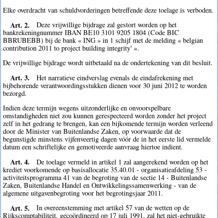
Elke overdracht van schuldvorderingen betreffende deze toelage is verboden.
Art. 2.
Deze vrijwillige bijdrage zal gestort worden op het
bankrekeningnummer IBAN BE10 3101 9205 1804 (Code BIC
BBRUBEBB) bij de bank « ING » in 1 schijf met de melding « belgian
contribution 2011 to project building integrity' ».
De vrijwillige bijdrage wordt uitbetaald na de ondertekening van dit besluit.
Art. 3.
Het narratieve eindverslag evenals de eindafrekening met
bijbehorende verantwoordingsstukken dienen voor 30 juni 2012 te worden
bezorgd.
Indien deze termijn wegens uitzonderlijke en onvoorspelbare
omstandigheden niet zou kunnen gerespecteerd worden zonder het project
zelf in het gedrang te brengen, kan een bijkomende termijn worden verleend
door de Minister van Buitenlandse Zaken, op voorwaarde dat de
begunstigde minstens vijfenveertig dagen vóór de in het eerste lid vermelde
datum een schriftelijke en gemotiveerde aanvraag hiertoe indient.
Art. 4.
De toelage vermeld in artikel 1 zal aangerekend worden op het
krediet voorkomende op basisallocatie 35.40.01 - organisatieafdeling 53 -
activiteitsprogramma 41 van de begroting van de sectie 14 - Buitenlandse
Zaken, Buitenlandse Handel en Ontwikkelingssamenwerking - van de
algemene uitgavenbegroting voor het begrotingsjaar 2011.
Art. 5.
In overeenstemming met artikel 57 van de wetten op de
Rijkscomptabiliteit, gecoördineerd op 17 juli 1991, zal het niet-gebruikte