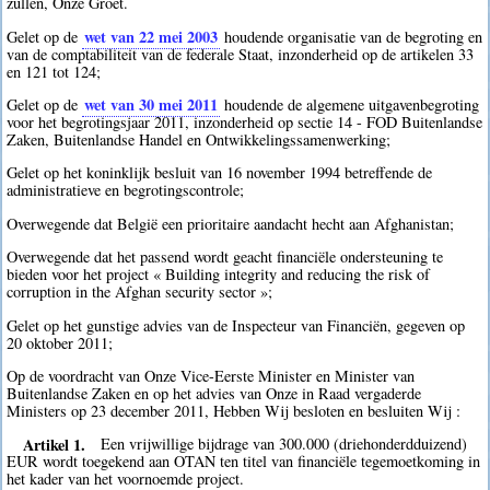
zullen, Onze Groet.
wet van 22 mei 2003
Gelet op de
houdende organisatie van de begroting en
van de comptabiliteit van de federale Staat, inzonderheid op de artikelen 33
en 121 tot 124;
wet van 30 mei 2011
Gelet op de
houdende de algemene uitgavenbegroting
voor het begrotingsjaar 2011, inzonderheid op sectie 14 - FOD Buitenlandse
Zaken, Buitenlandse Handel en Ontwikkelingssamenwerking;
Gelet op het koninklijk besluit van 16 november 1994 betreffende de
administratieve en begrotingscontrole;
Overwegende dat België een prioritaire aandacht hecht aan Afghanistan;
Overwegende dat het passend wordt geacht financiële ondersteuning te
bieden voor het project « Building integrity and reducing the risk of
corruption in the Afghan security sector »;
Gelet op het gunstige advies van de Inspecteur van Financiën, gegeven op
20 oktober 2011;
Op de voordracht van Onze Vice-Eerste Minister en Minister van
Buitenlandse Zaken en op het advies van Onze in Raad vergaderde
Ministers op 23 december 2011, Hebben Wij besloten en besluiten Wij :
Artikel 1.
Een vrijwillige bijdrage van 300.000 (driehonderdduizend)
EUR wordt toegekend aan OTAN ten titel van financiële tegemoetkoming in
het kader van het voornoemde project.