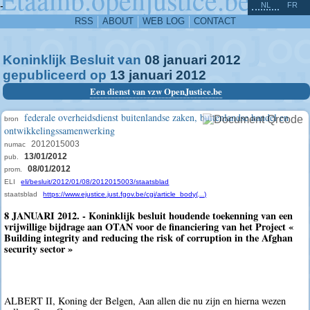
^
-
NL
FR
RSS
ABOUT
WEB LOG
CONTACT
Koninklijk Besluit van
08
januari
2012
gepubliceerd op
13
januari
2012
Een dienst van vzw OpenJustice.be
federale overheidsdienst buitenlandse zaken, buitenlandse handel en
bron
ontwikkelingssamenwerking
2012015003
numac
13/01/2012
pub.
08/01/2012
prom.
ELI
eli/besluit/2012/01/08/2012015003/staatsblad
staatsblad
https://www.ejustice.just.fgov.be/cgi/article_body(...)
8 JANUARI 2012. - Koninklijk besluit houdende toekenning van een
vrijwillige bijdrage aan OTAN voor de financiering van het Project «
Building integrity and reducing the risk of corruption in the Afghan
security sector »
ALBERT II, Koning der Belgen, Aan allen die nu zijn en hierna wezen