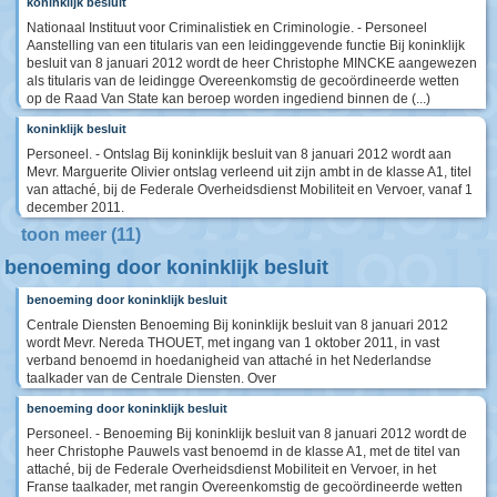
koninklijk besluit
Nationaal Instituut voor Criminalistiek en Criminologie. - Personeel
Aanstelling van een titularis van een leidinggevende functie Bij koninklijk
besluit van 8 januari 2012 wordt de heer Christophe MINCKE aangewezen
als titularis van de leidingge Overeenkomstig de gecoördineerde wetten
op de Raad Van State kan beroep worden ingediend binnen de (...)
koninklijk besluit
Personeel. - Ontslag Bij koninklijk besluit van 8 januari 2012 wordt aan
Mevr. Marguerite Olivier ontslag verleend uit zijn ambt in de klasse A1, titel
van attaché, bij de Federale Overheidsdienst Mobiliteit en Vervoer, vanaf 1
december 2011.
toon meer (11)
benoeming door koninklijk besluit
benoeming door koninklijk besluit
Centrale Diensten Benoeming Bij koninklijk besluit van 8 januari 2012
wordt Mevr. Nereda THOUET, met ingang van 1 oktober 2011, in vast
verband benoemd in hoedanigheid van attaché in het Nederlandse
taalkader van de Centrale Diensten. Over
benoeming door koninklijk besluit
Personeel. - Benoeming Bij koninklijk besluit van 8 januari 2012 wordt de
heer Christophe Pauwels vast benoemd in de klasse A1, met de titel van
attaché, bij de Federale Overheidsdienst Mobiliteit en Vervoer, in het
Franse taalkader, met rangin Overeenkomstig de gecoördineerde wetten