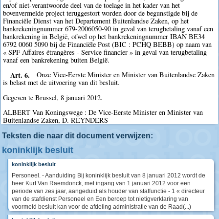
en/of niet-verantwoorde deel van de toelage in het kader van het
bovenvermelde project teruggestort worden door de begunstigde bij de
Financiële Dienst van het Departement Buitenlandse Zaken, op het
bankrekeningnummer 679-2006050-90 in geval van terugbetaling vanaf een
bankrekening in België, ofwel op het bankrekeningnummer IBAN BE34
6792 0060 5090 bij de Financiële Post (BIC : PCHQ BEBB) op naam van
« SPF Affaires étrangères - Service financier » in geval van terugbetaling
vanaf een bankrekening buiten België.
Art. 6.
Onze Vice-Eerste Minister en Minister van Buitenlandse Zaken
is belast met de uitvoering van dit besluit.
Gegeven te Brussel, 8 januari 2012.
ALBERT Van Koningswege : De Vice-Eerste Minister en Minister van
Buitenlandse Zaken, D. REYNDERS
Teksten die naar dit document verwijzen:
koninklijk besluit
koninklijk besluit
Personeel. - Aanduiding Bij koninklijk besluit van 8 januari 2012 wordt de
heer Kurt Van Raemdonck, met ingang van 1 januari 2012 voor een
periode van zes jaar, aangeduid als houder van staffunctie - 1 « directeur
van de stafdienst Personeel en Een beroep tot nietigverklaring van
voormeld besluit kan voor de afdeling administratie van de Raad(...)