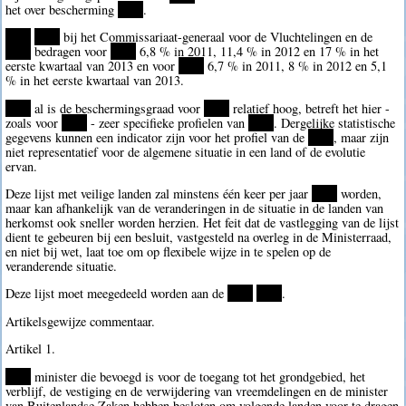
het over bescherming
****
.
****
****
bij het Commissariaat-generaal voor de Vluchtelingen en de
****
bedragen voor
****
6,8 % in 2011, 11,4 % in 2012 en 17 % in het
eerste kwartaal van 2013 en voor
****
6,7 % in 2011, 8 % in 2012 en 5,1
% in het eerste kwartaal van 2013.
****
al is de beschermingsgraad voor
****
relatief hoog, betreft het hier -
zoals voor
****
- zeer specifieke profielen van
****
. Dergelijke statistische
gegevens kunnen een indicator zijn voor het profiel van de
****
, maar zijn
niet representatief voor de algemene situatie in een land of de evolutie
ervan.
Deze lijst met veilige landen zal minstens één keer per jaar
****
worden,
maar kan afhankelijk van de veranderingen in de situatie in de landen van
herkomst ook sneller worden herzien. Het feit dat de vastlegging van de lijst
dient te gebeuren bij een besluit, vastgesteld na overleg in de Ministerraad,
en niet bij wet, laat toe om op flexibele wijze in te spelen op de
veranderende situatie.
Deze lijst moet meegedeeld worden aan de
****
****
.
Artikelsgewijze commentaar.
Artikel 1.
****
minister die bevoegd is voor de toegang tot het grondgebied, het
verblijf, de vestiging en de verwijdering van vreemdelingen en de minister
van Buitenlandse Zaken hebben besloten om volgende landen voor te dragen