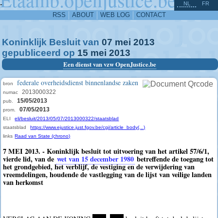
^
-
NL
FR
RSS
ABOUT
WEB LOG
CONTACT
Koninklijk Besluit van
07
mei
2013
gepubliceerd op
15
mei
2013
Een dienst van vzw OpenJustice.be
federale overheidsdienst binnenlandse zaken
bron
2013000322
numac
15/05/2013
pub.
07/05/2013
prom.
ELI
eli/besluit/2013/05/07/2013000322/staatsblad
staatsblad
https://www.ejustice.just.fgov.be/cgi/article_body(...)
links
Raad van State (chrono)
7 MEI 2013. - Koninklijk besluit tot uitvoering van het artikel 57/6/1,
vierde lid, van de
wet van 15 december 1980
betreffende de toegang tot
het grondgebied, het verblijf, de vestiging en de verwijdering van
vreemdelingen, houdende de vastlegging van de lijst van veilige landen
van herkomst