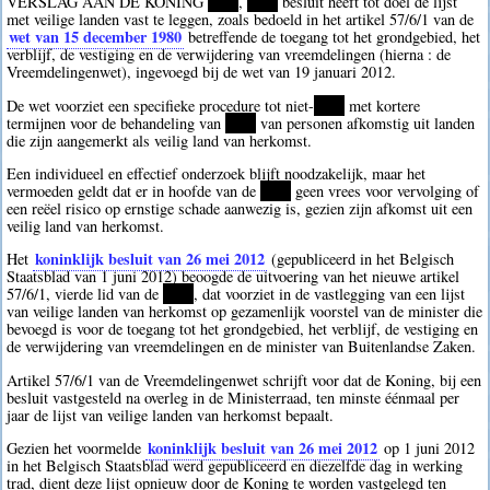
VERSLAG AAN DE KONING
****
,
****
besluit heeft tot doel de lijst
met veilige landen vast te leggen, zoals bedoeld in het artikel 57/6/1 van de
wet van 15 december 1980
betreffende de toegang tot het grondgebied, het
verblijf, de vestiging en de verwijdering van vreemdelingen (hierna : de
Vreemdelingenwet), ingevoegd bij de wet van 19 januari 2012.
De wet voorziet een specifieke procedure tot niet-
****
met kortere
termijnen voor de behandeling van
****
van personen afkomstig uit landen
die zijn aangemerkt als veilig land van herkomst.
Een individueel en effectief onderzoek blijft noodzakelijk, maar het
vermoeden geldt dat er in hoofde van de
****
geen vrees voor vervolging of
een reëel risico op ernstige schade aanwezig is, gezien zijn afkomst uit een
veilig land van herkomst.
koninklijk besluit van 26 mei 2012
Het
(gepubliceerd in het Belgisch
Staatsblad van 1 juni 2012) beoogde de uitvoering van het nieuwe artikel
57/6/1, vierde lid van de
****
, dat voorziet in de vastlegging van een lijst
van veilige landen van herkomst op gezamenlijk voorstel van de minister die
bevoegd is voor de toegang tot het grondgebied, het verblijf, de vestiging en
de verwijdering van vreemdelingen en de minister van Buitenlandse Zaken.
Artikel 57/6/1 van de Vreemdelingenwet schrijft voor dat de Koning, bij een
besluit vastgesteld na overleg in de Ministerraad, ten minste éénmaal per
jaar de lijst van veilige landen van herkomst bepaalt.
koninklijk besluit van 26 mei 2012
Gezien het voormelde
op 1 juni 2012
in het Belgisch Staatsblad werd gepubliceerd en diezelfde dag in werking
trad, dient deze lijst opnieuw door de Koning te worden vastgelegd ten