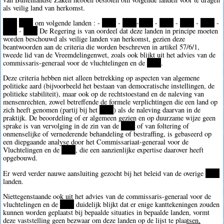
als veilig land van herkomst.
****
****
om volgende landen : -
****
-
****
-
****
-
****
-
****
-
****
-
****
-
****
De Regering is van oordeel dat deze landen in principe moeten
worden beschouwd als veilige landen van herkomst, gezien deze
beantwoorden aan de criteria die worden beschreven in artikel 57/6/1,
tweede lid van de Vreemdelingenwet, zoals ook blijkt uit het advies van de
commissaris-generaal voor de vluchtelingen en de
****
.
Deze criteria hebben niet alleen betrekking op aspecten van algemene
politieke aard (bijvoorbeeld het bestaan van democratische instellingen, de
politieke stabiliteit), maar ook op de rechtstoestand en de naleving van
mensenrechten, zowel betreffende de formele verplichtingen die een land op
zich heeft genomen (partij bij het
****
) als de naleving daarvan in de
praktijk. De beoordeling of er algemeen gezien en op duurzame wijze geen
sprake is van vervolging in de zin van de
****
of van foltering of
onmenselijke of vernederende behandeling of bestraffing, is gebaseerd op
een diepgaande analyse door het Commissariaat-generaal voor de
Vluchtelingen en de
****
, die een aanzienlijke expertise daarover heeft
opgebouwd.
Er werd verder nauwe aansluiting gezocht bij het beleid van de overige
****
landen.
Niettegenstaande ook uit het advies van de commissaris-generaal voor de
vluchtelingen en de
****
duidelijk blijkt dat er enige kanttekeningen zouden
kunnen worden geplaatst bij bepaalde situaties in bepaalde landen, vormt
deze vaststelling geen bezwaar om deze landen op de lijst te plaatsen,