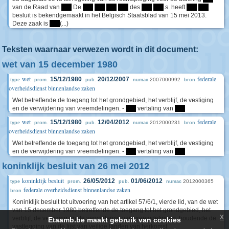
van de Raad van
****
De
****
****
****
****
des
****
****
.s. heeft
****
****
besluit is bekendgemaakt in het Belgisch Staatsblad van 15 mei 2013.
Deze zaak is
****
(...)
Teksten waarnaar verwezen wordt in dit document:
wet van 15 december 1980
wet
federale
15/12/1980
20/12/2007
2007000992
type
prom.
pub.
numac
bron
overheidsdienst binnenlandse zaken
Wet betreffende de toegang tot het grondgebied, het verblijf, de vestiging
en de verwijdering van vreemdelingen. -
****
vertaling van
****
wet
federale
15/12/1980
12/04/2012
2012000231
type
prom.
pub.
numac
bron
overheidsdienst binnenlandse zaken
Wet betreffende de toegang tot het grondgebied, het verblijf, de vestiging
en de verwijdering van vreemdelingen. -
****
vertaling van
****
koninklijk besluit van 26 mei 2012
koninklijk besluit
26/05/2012
01/06/2012
2012000365
type
prom.
pub.
numac
federale overheidsdienst binnenlandse zaken
bron
Koninklijk besluit tot uitvoering van het artikel 57/6/1, vierde lid, van de wet
van 15 december 1980 betreffende de toegang tot het grondgebied, het
x
verblijf, de vestiging en de verwijdering van vreemdelingen, houdende de
Etaamb.be maakt gebruik van cookies
vastlegging van de lijst van veilige landen van herkomst