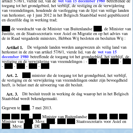
wet van 15 december 1980
artikel 57/6/1, vierde lid, van de
betreffende de
toegang tot het grondgebied, het verblijf, de vestiging en de verwijdering
van vreemdelingen, houdende de vastlegging van de lijst van veilige landen
van herkomst, op 1 juni 2012 in het Belgisch Staatsblad werd gepubliceerd
en diezelfde dag in werking trad;
****
de voordracht van de Minister van Buitenlandse
****
, de Minister van
Justitie, en de Staatssecretaris voor Asiel en Migratie en op het advies van
de in Raad vergaderde ministers, Hebben Wij besloten en besluiten Wij :
Artikel 1.
De volgende landen worden aangewezen als veilig land van
wet van 15
herkomst in de zin van artikel 57/6/1, vierde lid, van de
december 1980
betreffende de toegang tot het grondgebied, het verblijf, de
vestiging en de verwijdering van vreemdelingen : -
****
-
****
-
****
-
****
-
****
-
****
-
****
-
****
Art. 2.
****
minister die de toegang tot het grondgebied, het verblijf,
de vestiging en de verwijdering van vreemdelingen onder zijn bevoegdheid
heeft, is belast met de uitvoering van dit besluit.
Art. 3.
Dit besluit treedt in werking de dag waarop het in het Belgisch
Staatsblad wordt bekendgemaakt.
Gegeven te
****
, 7 mei 2013.
****
****
****
:
****
Minister van Buitenlandse
****
,
****
.
****
****
Minister van
****
, Mevr.
****
.
****
****
Staatssecretaris voor Asiel en
****
, Mevr.
****
. DE
****