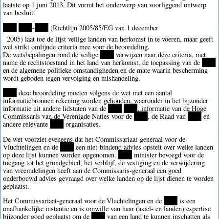
laatste op 1 juni 2013. Dit vormt het onderwerp van voorliggend ontwerp
van besluit.
****
****
-
****
(Richtlijn 2005/85/EG van 1 december
2005) laat toe de lijst veilige landen van herkomst in te voeren, maar geeft
wel strikt omlijnde criteria mee voor de beoordeling.
De wetsbepalingen rond de veilige
****
verwijzen naar deze criteria, met
name de rechtstoestand in het land van herkomst, de toepassing van de
****
en de algemene politieke omstandigheden en de mate waarin bescherming
wordt geboden tegen vervolging en mishandeling.
****
deze beoordeling moeten volgens de wet met een aantal
informatiebronnen rekening worden gehouden, waaronder in het bijzonder
informatie uit andere lidstaten van de
****
****
, informatie van de Hoge
Commissaris van de Verenigde Naties voor de
****
, de Raad van
****
en
andere relevante
****
organisaties.
De wet voorziet eveneens dat het Commissariaat-generaal voor de
Vluchtelingen en de
****
een niet-bindend advies opstelt over welke landen
op deze lijst kunnen worden opgenomen.
****
minister bevoegd voor de
toegang tot het grondgebied, het verblijf, de vestiging en de verwijdering
van vreemdelingen heeft aan de Commissaris-generaal een goed
onderbouwd advies gevraagd over welke landen op de lijst dienen te worden
geplaatst.
Het Commissariaat-generaal voor de Vluchtelingen en de
****
is een
onafhankelijke instantie en is omwille van haar (asiel- en landen) expertise
bijzonder goed geplaatst om de
****
van een land te kunnen inschatten als