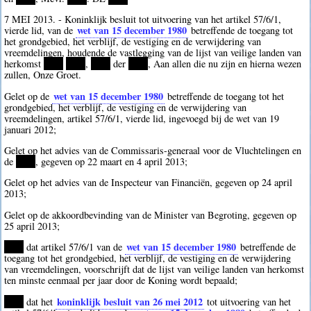
7 MEI 2013. - Koninklijk besluit tot uitvoering van het artikel 57/6/1,
wet van 15 december 1980
vierde lid, van de
betreffende de toegang tot
het grondgebied, het verblijf, de vestiging en de verwijdering van
vreemdelingen, houdende de vastlegging van de lijst van veilige landen van
herkomst
****
****
,
****
der
****
, Aan allen die nu zijn en hierna wezen
zullen, Onze Groet.
wet van 15 december 1980
Gelet op de
betreffende de toegang tot het
grondgebied, het verblijf, de vestiging en de verwijdering van
vreemdelingen, artikel 57/6/1, vierde lid, ingevoegd bij de wet van 19
januari 2012;
Gelet op het advies van de Commissaris-generaal voor de Vluchtelingen en
de
****
, gegeven op 22 maart en 4 april 2013;
Gelet op het advies van de Inspecteur van Financiën, gegeven op 24 april
2013;
Gelet op de akkoordbevinding van de Minister van Begroting, gegeven op
25 april 2013;
wet van 15 december 1980
****
dat artikel 57/6/1 van de
betreffende de
toegang tot het grondgebied, het verblijf, de vestiging en de verwijdering
van vreemdelingen, voorschrijft dat de lijst van veilige landen van herkomst
ten minste eenmaal per jaar door de Koning wordt bepaald;
koninklijk besluit van 26 mei 2012
****
dat het
tot uitvoering van het