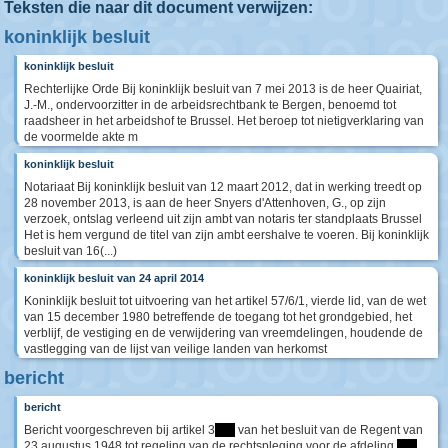
Teksten die naar dit document verwijzen:
koninklijk besluit
koninklijk besluit
Rechterlijke Orde Bij koninklijk besluit van 7 mei 2013 is de heer Quairiat,
J.-M., ondervoorzitter in de arbeidsrechtbank te Bergen, benoemd tot
raadsheer in het arbeidshof te Brussel. Het beroep tot nietigverklaring van
de voormelde akte m
koninklijk besluit
Notariaat Bij koninklijk besluit van 12 maart 2012, dat in werking treedt op
28 november 2013, is aan de heer Snyers d'Attenhoven, G., op zijn
verzoek, ontslag verleend uit zijn ambt van notaris ter standplaats Brussel
Het is hem vergund de titel van zijn ambt eershalve te voeren. Bij koninklijk
besluit van 16(...)
koninklijk besluit van 24 april 2014
Koninklijk besluit tot uitvoering van het artikel 57/6/1, vierde lid, van de wet
van 15 december 1980 betreffende de toegang tot het grondgebied, het
verblijf, de vestiging en de verwijdering van vreemdelingen, houdende de
vastlegging van de lijst van veilige landen van herkomst
bericht
bericht
Bericht voorgeschreven bij artikel 3
****
van het besluit van de Regent van
23 augustus 1948 tot regeling van de rechtspleging voor de afdeling
****