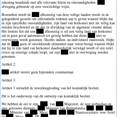
rekening houdende met alle relevante feiten en omstandigheden.
****
afweging gebeurde op zeer voorzichtige wijze.
Bovendien wordt de
****
afkomstig van deze veilige landen steeds in de
gelegenheid gesteld om substantiële redenen aan te geven waaruit blijkt dat
in zijn specifieke omstandigheden, zijn land van herkomst niet als veilig kan
worden beschouwd en dit dus in afwijking van de algemene situatie aldaar.
Het loutere feit dat een
****
afkomstig is uit een veilig land van herkomst
zal in geen geval automatisch tot gevolg hebben dat diens
****
niet in
overweging wordt genomen. Slechts indien, na individueel onderzoek, blijkt
dat de
****
geen of onvoldoende elementen naar voren brengt waaruit blijkt
dat hij in zijn land van herkomst daadwerkelijk vervolgd wordt of een reëel
risico op ernstige schade loopt, zal zijn
****
niet in overweging worden
genomen.
Artikel 2.
****
artikel vereist geen bijzondere commentaar.
Artikel 3.
Artikel 3 vermeldt de inwerkingtreding van het koninklijk besluit.
Dit is het onderwerp van dit ontwerp van koninklijk besluit.
We hebben de eer te zijn,
****
, van
****
Majesteit, de zeer eerbiedige en
zeer getrouwe dienaars,
****
Minister van Buitenlandse
****
,
****
.
****
****
Minister van
****
, Mevr.
****
.
****
****
Staatssecretaris voor Asiel
en
****
, Mevr.
****
. DE
****