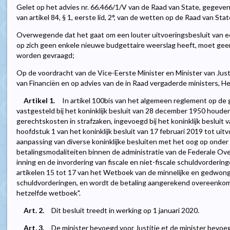
Gelet op het advies nr. 66.466/1/V van de Raad van State, gegeve
van artikel 84, § 1, eerste lid, 2°, van de wetten op de Raad van St
Overwegende dat het gaat om een louter uitvoeringsbesluit van e
op zich geen enkele nieuwe budgettaire weerslag heeft, moet gee
worden gevraagd;
Op de voordracht van de Vice-Eerste Minister en Minister van Justi
van Financiën en op advies van de in Raad vergaderde ministers, He
Artikel 1.
In artikel 100bis van het algemeen reglement op de 
vastgesteld bij het koninklijk besluit van 28 december 1950 houd
gerechtskosten in strafzaken, ingevoegd bij het koninklijk besluit 
hoofdstuk 1 van het koninklijk besluit van 17 februari 2019 tot uit
aanpassing van diverse koninklijke besluiten met het oog op onder
betalingsmodaliteiten binnen de administratie van de Federale Ov
inning en de invordering van fiscale en niet-fiscale schuldvorderi
artikelen 15 tot 17 van het Wetboek van de minnelijke en gedwongen
schuldvorderingen, en wordt de betaling aangerekend overeenkomst
hetzelfde wetboek".
Art. 2.
Dit besluit treedt in werking op 1 januari 2020.
Art. 3.
De minister bevoegd voor Justitie et de minister bevoeg