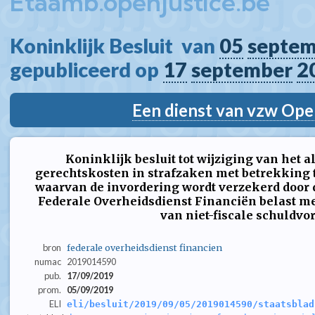
Etaamb.openjustice.be
Koninklijk Besluit  van 
05
septem
gepubliceerd op 
17
september
2
Een dienst van vzw Ope
Koninklijk besluit tot wijziging van het
gerechtskosten in strafzaken met betrekking 
waarvan de invordering wordt verzekerd door
Federale Overheidsdienst Financiën belast me
van niet-fiscale schuldv
bron
federale overheidsdienst financien
numac
2019014590
pub.
17/09/2019
prom.
05/09/2019
ELI
eli/besluit/2019/09/05/2019014590/staatsblad