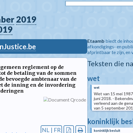
ber
2019
019
Etaamb
biedt de inho
nJustice.be
afkondigings- en publ
afprintbaar te zijn, en 
Teksten die n
 algemeen reglement op de
tot de betaling van de sommen
wet
 de bevoegde ambtenaar van de
t de inning en de invordering
wet
orderingen
Wet van 15 mei 1987
juni 2018. - Bekendma
verleend aan de ge
van 5 september 2019
koninklijk bes
NL | FR
koninklijk besluit