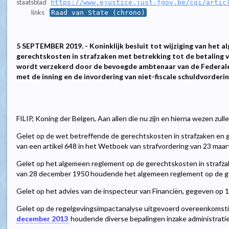
staatsblad
https://www.ejustice.just.fgov.be/cgi/artic
links
Raad van State (chrono)
5 SEPTEMBER 2019. - Koninklijk besluit tot wijziging van het 
gerechtskosten in strafzaken met betrekking tot de betaling
wordt verzekerd door de bevoegde ambtenaar van de Federale
met de inning en de invordering van niet-fiscale schuldvorderi
FILIP, Koning der Belgen, Aan allen die nu zijn en hierna wezen zul
Gelet op de wet betreffende de gerechtskosten in strafzaken en g
van een artikel 648 in het Wetboek van strafvordering van 23 maart 
Gelet op het algemeen reglement op de gerechtskosten in strafzake
van 28 december 1950 houdende het algemeen reglement op de ge
Gelet op het advies van de inspecteur van Financiën, gegeven op 10
Gelet op de regelgevingsimpactanalyse uitgevoerd overeenkomstig
december 2013
houdende diverse bepalingen inzake administrati