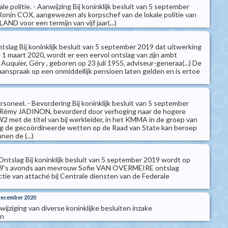
e politie. - Aanwijzing Bij koninklijk besluit van 5 september
onin COX, aangewezen als korpschef van de lokale politie van
ND voor een termijn van vijf jaar(...)
ntslag Bij koninklijk besluit van 5 september 2019 dat uitwerking
 1 maart 2020, wordt er een eervol ontslag van zijn ambt
Auquier, Géry , geboren op 23 juli 1955, adviseur-generaa(...) De
aanspraak op een onmiddellijk pensioen laten gelden en is ertoe
soneel. - Bevordering Bij koninklijk besluit van 5 september
 Rémy JADINON, bevorderd door verhoging naar de hogere
W2 met de titel van bij werkleider, in het KMMA in de groep van
g de gecoördineerde wetten op de Raad van State kan beroep
en de (...)
Ontslag Bij koninklijk besluit van 5 september 2019 wordt op
019's avonds aan mevrouw Sofie VAN OVERMEIRE ontslag
ctie van attaché bij Centrale diensten van de Federale
 december 2020
 wijziging van diverse koninklijke besluiten inzake
en