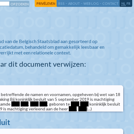
-
-
-
-
PRIVÉLEVEN
RSS
ABOUT
WEB LOG
CONTACT
NL
FR
ud van de Belgisch Staatsblad aan gesorteerd op
icatiedatum, behandeld om gemakkelijk leesbaar en
verrijkt met een relationele context.
aar dit document verwijzen:
 betreffende de namen en voornamen, opgeheven bij wet van 18
king Bij koninklijk besluit van 5 september 2019 is machtiging
naamde
****
****
,
****
****
, geboren te
****
****
koninklijk besluit
 is machtiging verleend aan de heer
****
,
****
(...)
luit