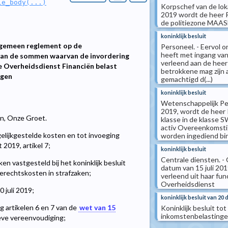
le_body(...)
Korpschef van de lokal
2019 wordt de heer R
de politiezone MAASLA
koninklijk besluit
algemeen reglement op de
Personeel. - Eervol o
heeft met ingang van
 van de sommen waarvan de invordering
verleend aan de heer 
 Overheidsdienst Financiën belast
betrokkene mag zijn 
ngen
gemachtigd d(...)
koninklijk besluit
Wetenschappelijk Per
2019, wordt de heer
len, Onze Groet.
klasse in de klasse S
activ Overeenkomsti
elijkgestelde kosten en tot invoeging
worden ingediend binn
2019, artikel 7;
koninklijk besluit
Centrale diensten. - 
n vastgesteld bij het koninklijk besluit
datum van 15 juli 2
rechtskosten in strafzaken;
verleend uit haar fun
Overheidsdienst
 juli 2019;
koninklijk besluit van 20
 artikelen 6 en 7 van de
wet van 15
Koninklijk besluit tot
inkomstenbelasting
eve vereenvoudiging;