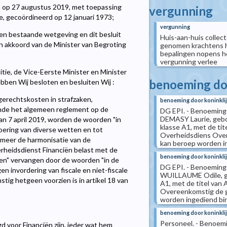
n op 27 augustus 2019, met toepassing
vergunning
ate, gecoördineerd op 12 januari 1973;
vergunning
en bestaande wetgeving en dit besluit
Huis-aan-huis collect
n akkoord van de Minister van Begroting
genomen krachtens h
bepalingen nopens he
vergunning verlee
tie, de Vice-Eerste Minister en Minister
benoeming doo
bben Wij besloten en besluiten Wij :
gerechtskosten in strafzaken,
benoeming door koninklij
ende het algemeen reglement op de
DG EPI. - Benoeminge
DEMASY Laurie, gebo
van 7 april 2019, worden de woorden "in
klasse A1, met de tit
voering van diverse wetten en tot
Overheidsdiens Over
 meer de harmonisatie van de
kan beroep worden in
erheidsdienst Financiën belast met de
benoeming door koninklij
ngen" vervangen door de woorden "in de
DG EPI. - Benoeminge
 invordering van fiscale en niet-fiscale
WUILLAUME Odile, ge
ig hetgeen voorzien is in artikel 18 van
A1, met de titel van
Overeenkomstig de g
worden ingediend binn
benoeming door koninklij
Personeel. - Benoemi
d voor Financiën zijn, ieder wat hem