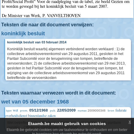
Profit/Social Profit" Voor de raadpleging van de tabel, zie beeld Gezien om
te worden gevoegd bij het koninklijk besluit van 5 maart 2007.
De Minister van Werk, P. VANVELTHOVEN
Teksten die naar dit document verwijzen:
koninklijk besluit
koninklijk besluit van 03 februari 2014
Koninklijk besluit waarbij algemeen verbindend worden verklaard : 1) de
collectieve arbeidsovereenkomst van 29 augustus 2011, gesloten in het
Paritair Subcomité voor de terugwinning van lompen, betreffende de
vervoerskosten; 2) de collectieve arbeidsovereenkomst van 29 mei 2013,
gesloten in het Paritair Subcomité voor de terugwinning van lompen, tot
wijziging van de collectieve arbeidsovereenkomst van 29 augustus 2011
betreffende de vervoerskosten
Teksten waarnaar verwezen wordt in dit document:
wet van 05 december 1968
wet
federale
05/12/1968
22/05/2009
2009000346
type
prom.
pub.
numac
bron
overheidsdienst binnenlandse zaken
x
Wet betreffende de collectieve arbeidsovereenkomsten en de paritaire
Etaamb.be maakt gebruik van cookies
comités. - Officieuze coördinatie in het Duits
Etaamb.be gebruikt cookies om uw taalvoorkeur te onthouden en om beter