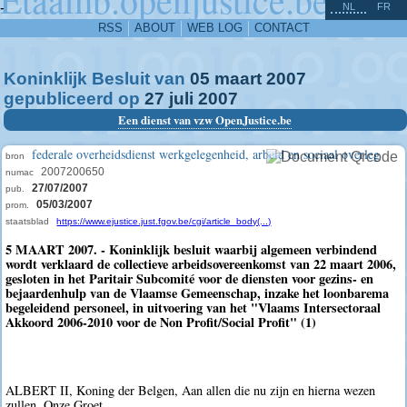
^
-
NL
FR
RSS
ABOUT
WEB LOG
CONTACT
Koninklijk Besluit van
05
maart
2007
gepubliceerd op
27
juli
2007
Een dienst van vzw OpenJustice.be
federale overheidsdienst werkgelegenheid, arbeid en sociaal overleg
bron
2007200650
numac
27/07/2007
pub.
05/03/2007
prom.
staatsblad
https://www.ejustice.just.fgov.be/cgi/article_body(...)
5 MAART 2007. - Koninklijk besluit waarbij algemeen verbindend
wordt verklaard de collectieve arbeidsovereenkomst van 22 maart 2006,
gesloten in het Paritair Subcomité voor de diensten voor gezins- en
bejaardenhulp van de Vlaamse Gemeenschap, inzake het loonbarema
begeleidend personeel, in uitvoering van het "Vlaams Intersectoraal
Akkoord 2006-2010 voor de Non Profit/Social Profit" (1)
ALBERT II, Koning der Belgen, Aan allen die nu zijn en hierna wezen
zullen, Onze Groet.