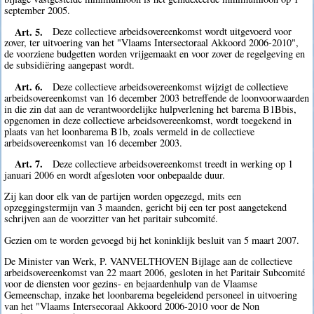
september 2005.
Art. 5.
Deze collectieve arbeidsovereenkomst wordt uitgevoerd voor
zover, ter uitvoering van het "Vlaams Intersectoraal Akkoord 2006-2010",
de voorziene budgetten worden vrijgemaakt en voor zover de regelgeving en
de subsidiëring aangepast wordt.
Art. 6.
Deze collectieve arbeidsovereenkomst wijzigt de collectieve
arbeidsovereenkomst van 16 december 2003 betreffende de loonvoorwaarden
in die zin dat aan de verantwoordelijke hulpverlening het barema B1Bbis,
opgenomen in deze collectieve arbeidsovereenkomst, wordt toegekend in
plaats van het loonbarema B1b, zoals vermeld in de collectieve
arbeidsovereenkomst van 16 december 2003.
Art. 7.
Deze collectieve arbeidsovereenkomst treedt in werking op 1
januari 2006 en wordt afgesloten voor onbepaalde duur.
Zij kan door elk van de partijen worden opgezegd, mits een
opzeggingstermijn van 3 maanden, gericht bij een ter post aangetekend
schrijven aan de voorzitter van het paritair subcomité.
Gezien om te worden gevoegd bij het koninklijk besluit van 5 maart 2007.
De Minister van Werk, P. VANVELTHOVEN Bijlage aan de collectieve
arbeidsovereenkomst van 22 maart 2006, gesloten in het Paritair Subcomité
voor de diensten voor gezins- en bejaardenhulp van de Vlaamse
Gemeenschap, inzake het loonbarema begeleidend personeel in uitvoering
van het "Vlaams Intersecoraal Akkoord 2006-2010 voor de Non