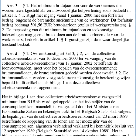
Art. 3.
§ 1. Het minimum brutojaarloon voor de werknemers die
worden tewerkgesteld als verantwoordelijke hulpverlening zoals bedoeld in
artikel 1, § 1, stijgt met ingang vanaf 1 januari 2006 met een forfaitair
bedrag, ongeacht de baremieke anciënniteit van de werknemer. Dit forfaitair
bedrag bedraagt 501,56 EUR brutojaarloon (exclusief werkgeverslasten). §
2. De toepassing van dit minimum brutojaarloon en toekomstige
indexeringen mag geen afbreuk doen aan de brutojaarlonen die voor de
werknemers, bedoeld in artikel 1, § 1, gunstiger zijn daar waar dergelijke
toestand bestaat.
Art. 4.
§ 1. Overeenkomstig artikel 3, § 2, van de collectieve
arbeidsovereenkomst van 16 december 2003 ter vervanging van de
collectieve arbeidsovereenkomst van 18 januari 2002 betreffende de
loonvoorwaarden, moet voor het bepalen van de overeenstemmende
brutomaandlonen, de brutojaarlonen gedeeld worden door twaalf. § 2. De
brutomaandlonen worden vastgesteld overeenkomstig de berekeningswijze
bepaald in dit artikel en als bijlage 1 aan deze collectieve
arbeidsovereenkomst opgenomen.
Het in bijlage 1 aan deze collectieve arbeidsovereenkomst vastgesteld
minimumloon B1Bbis wordt gekoppeld aan het indexcijfer van de
consumptieprijzen, maandelijks vastgesteld door het Ministerie van
Economische Zaken en bekendgemaakt in het Belgisch Staatsblad, volgens
de bepalingen van de collectieve arbeidsovereenkomst van 20 maart 1989
betreffende de koppeling van de lonen aan het indexcijfer van de
consumptieprijzen, algemeen verbindend verklaard bij koninklijk besluit van
12 september 1989 (Belgisch Staatsblad van 14 oktober 1989). Het in
bijlage vastgestelde minimumloon is het geïndexeerde minimumloon op 1