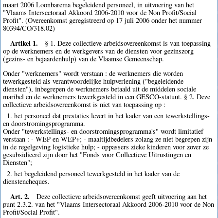
maart 2006 Loonbarema begeleidend personeel, in uitvoering van het
"Vlaams Intersectoraal Akkoord 2006-2010 voor de Non Profit/Social
Profit". (Overeenkomst geregistreerd op 17 juli 2006 onder het nummer
80394/CO/318.02)
Artikel 1.
§ 1. Deze collectieve arbeidsovereenkomst is van toepassing
op de werknemers en de werkgevers van de diensten voor gezinszorg
(gezins- en bejaardenhulp) van de Vlaamse Gemeenschap.
Onder "werknemers" wordt verstaan : de werknemers die worden
tewerkgesteld als verantwoordelijke hulpverlening ("begeleidende
diensten"), inbegrepen de werknemers betaald uit de middelen sociale
maribel en de werknemers tewerkgesteld in een GESCO-statuut. § 2. Deze
collectieve arbeidsovereenkomst is niet van toepassing op :
1. het personeel dat prestaties levert in het kader van een tewerkstellings-
en doorstromingsprogramma.
Onder "tewerkstellings- en doorstromingsprogramma's" wordt limitatief
verstaan : - WEP en WEP+; - maaltijdbedelers zolang ze niet begrepen zijn
in de regelgeving logistieke hulp; - oppassers zieke kinderen voor zover ze
gesubsidieerd zijn door het "Fonds voor Collectieve Uitrustingen en
Diensten";
2. het begeleidend personeel tewerkgesteld in het kader van de
dienstencheques.
Art. 2.
Deze collectieve arbeidsovereenkomst geeft uitvoering aan het
punt 2.3.2. van het "Vlaams Intersectoraal Akkoord 2006-2010 voor de Non
Profit/Social Profit".