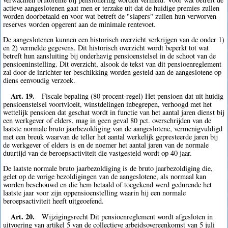
actieve aangeslotenen gaat men er terzake uit dat de huidige premies zullen
worden doorbetaald en voor wat betreft de "slapers" zullen hun verworven
reserves worden opgerent aan de minimale rentevoet.
De aangeslotenen kunnen een historisch overzicht verkrijgen van de onder 1)
en 2) vermelde gegevens. Dit historisch overzicht wordt beperkt tot wat
betreft hun aansluiting bij onderhavig pensioenstelsel in de schoot van de
pensioeninstelling. Dit overzicht, alsook de tekst van dit pensioenreglement
zal door de inrichter ter beschikking worden gesteld aan de aangeslotene op
diens eenvoudig verzoek.
Art. 19.
Fiscale bepaling (80 procent-regel) Het pensioen dat uit huidig
pensioenstelsel voortvloeit, winstdelingen inbegrepen, verhoogd met het
wettelijk pensioen dat geschat wordt in functie van het aantal jaren dienst bij
een werkgever of elders, mag in geen geval 80 pct. overschrijden van de
laatste normale bruto jaarbezoldiging van de aangeslotene, vermenigvuldigd
met een breuk waarvan de teller het aantal werkelijk gepresteerde jaren bij
de werkgever of elders is en de noemer het aantal jaren van de normale
duurtijd van de beroepsactiviteit die vastgesteld wordt op 40 jaar.
De laatste normale bruto jaarbezoldiging is de bruto jaarbezoldiging die,
gelet op de vorige bezoldigingen van de aangeslotene, als normaal kan
worden beschouwd en die hem betaald of toegekend werd gedurende het
laatste jaar voor zijn oppensioenstelling waarin hij een normale
beroepsactiviteit heeft uitgeoefend.
Art. 20.
Wijzigingsrecht Dit pensioenreglement wordt afgesloten in
uitvoering van artikel 5 van de collectieve arbeidsovereenkomst van 5 juli