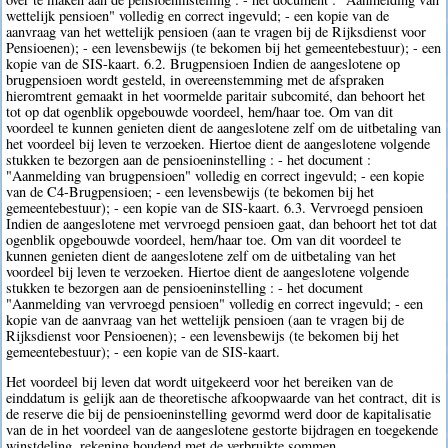
wettelijk pensioen" volledig en correct ingevuld; - een kopie van de
aanvraag van het wettelijk pensioen (aan te vragen bij de Rijksdienst voor
Pensioenen); - een levensbewijs (te bekomen bij het gemeentebestuur); - een
kopie van de SIS-kaart. 6.2. Brugpensioen Indien de aangeslotene op
brugpensioen wordt gesteld, in overeenstemming met de afspraken
hieromtrent gemaakt in het voormelde paritair subcomité, dan behoort het
tot op dat ogenblik opgebouwde voordeel, hem/haar toe. Om van dit
voordeel te kunnen genieten dient de aangeslotene zelf om de uitbetaling van
het voordeel bij leven te verzoeken. Hiertoe dient de aangeslotene volgende
stukken te bezorgen aan de pensioeninstelling : - het document :
"Aanmelding van brugpensioen" volledig en correct ingevuld; - een kopie
van de C4-Brugpensioen; - een levensbewijs (te bekomen bij het
gemeentebestuur); - een kopie van de SIS-kaart. 6.3. Vervroegd pensioen
Indien de aangeslotene met vervroegd pensioen gaat, dan behoort het tot dat
ogenblik opgebouwde voordeel, hem/haar toe. Om van dit voordeel te
kunnen genieten dient de aangeslotene zelf om de uitbetaling van het
voordeel bij leven te verzoeken. Hiertoe dient de aangeslotene volgende
stukken te bezorgen aan de pensioeninstelling : - het document
"Aanmelding van vervroegd pensioen" volledig en correct ingevuld; - een
kopie van de aanvraag van het wettelijk pensioen (aan te vragen bij de
Rijksdienst voor Pensioenen); - een levensbewijs (te bekomen bij het
gemeentebestuur); - een kopie van de SIS-kaart.
Het voordeel bij leven dat wordt uitgekeerd voor het bereiken van de
einddatum is gelijk aan de theoretische afkoopwaarde van het contract, dit is
de reserve die bij de pensioeninstelling gevormd werd door de kapitalisatie
van de in het voordeel van de aangeslotene gestorte bijdragen en toegekende
winstdeling, rekening houdend met de verbruikte sommen.