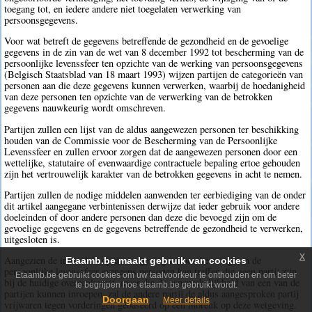
toegang tot, en iedere andere niet toegelaten verwerking van
persoonsgegevens.
Voor wat betreft de gegevens betreffende de gezondheid en de gevoelige
gegevens in de zin van de wet van 8 december 1992 tot bescherming van de
persoonlijke levenssfeer ten opzichte van de werking van persoonsgegevens
(Belgisch Staatsblad van 18 maart 1993) wijzen partijen de categorieën van
personen aan die deze gegevens kunnen verwerken, waarbij de hoedanigheid
van deze personen ten opzichte van de verwerking van de betrokken
gegevens nauwkeurig wordt omschreven.
Partijen zullen een lijst van de aldus aangewezen personen ter beschikking
houden van de Commissie voor de Bescherming van de Persoonlijke
Levenssfeer en zullen ervoor zorgen dat de aangewezen personen door een
wettelijke, statutaire of evenwaardige contractuele bepaling ertoe gehouden
zijn het vertrouwelijk karakter van de betrokken gegevens in acht te nemen.
Partijen zullen de nodige middelen aanwenden ter eerbiediging van de onder
dit artikel aangegane verbintenissen derwijze dat ieder gebruik voor andere
doeleinden of door andere personen dan deze die bevoegd zijn om de
gevoelige gegevens en de gegevens betreffende de gezondheid te verwerken,
uitgesloten is.
x
Aangezien de inbreuken op de wetgeving ter bescherming van de
Etaamb.be maakt gebruik van cookies
persoonlijke levenssfeer eveneens personen kan treffen die geen partij zijn
Etaamb.be gebruikt cookies om uw taalvoorkeur te onthouden en om beter
bij de huidige overeenkomst, maar die de aansprakelijkheid van een van de
te begrijpen hoe etaamb.be gebruikt wordt.
partijen kunnen inroepen, zal de andere partij de aldus aangesproken partij
Doorgaan
Meer details
vrijwaren tegen vorderingen gebaseerd op een inbreuk op deze wetgeving.