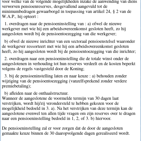
voor welke van de volgende mogelijkheden inzake de aanwending van diens
verworven pensioenreserves, desgevallend aangevuld tot de
minimumbedragen gewaarborgd in toepassing van artikel 24, § 2 van de
W.A.P., hij opteert :
1. overdragen naar de pensioeninstelling van : a) ofwel de nieuwe
werkgever met wie hij een arbeidsovereenkomst gesloten heeft, zo hij
aangesloten wordt bij de pensioentoezegging van die werkgever;
b) ofwel de nieuwe inrichter van een sectoraal pensioenstelsel waaronder
de werkgever ressorteert met wie hij een arbeidsovereenkomst gesloten
heeft, zo hij aangesloten wordt bij de pensioentoezegging van die inrichter;
2. overdragen naar een pensioeninstelling die de totale winst onder de
aangeslotenen in verhouding tot hun reserves verdeelt en de kosten beperkt
volgens de regels vastgesteld door de Koning;
3. bij de pensioeninstelling laten en naar keuze : a) behouden zonder
wijziging van de pensioentoezegging (vanzelfsprekend zonder verdere
premiebetaling);
b) afleiden naar de onthaalstructuur.
Wanneer de aangeslotene de voormelde termijn van 30 dagen laat
verstrijken, wordt hij/zij verondersteld te hebben gekozen voor de
mogelijkheid bedoeld in 3. a). Na het verstrijken van deze termijn kan de
aangeslotene evenwel ten allen tijde vragen om zijn reserves over te dragen
naar een pensioeninstelling bedoeld in 1, 2, of 3. b) hiervoor.
De pensioeninstelling zal er voor zorgen dat de door de aangesloten
gemaakte keuze binnen de 30 daaropvolgende dagen gerealiseerd wordt.