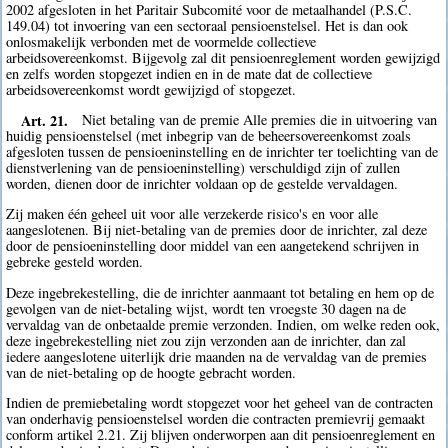
2002 afgesloten in het Paritair Subcomité voor de metaalhandel (P.S.C.
149.04) tot invoering van een sectoraal pensioenstelsel. Het is dan ook
onlosmakelijk verbonden met de voormelde collectieve
arbeidsovereenkomst. Bijgevolg zal dit pensioenreglement worden gewijzigd
en zelfs worden stopgezet indien en in de mate dat de collectieve
arbeidsovereenkomst wordt gewijzigd of stopgezet.
Art. 21.
Niet betaling van de premie Alle premies die in uitvoering van
huidig pensioenstelsel (met inbegrip van de beheersovereenkomst zoals
afgesloten tussen de pensioeninstelling en de inrichter ter toelichting van de
dienstverlening van de pensioeninstelling) verschuldigd zijn of zullen
worden, dienen door de inrichter voldaan op de gestelde vervaldagen.
Zij maken één geheel uit voor alle verzekerde risico's en voor alle
aangeslotenen. Bij niet-betaling van de premies door de inrichter, zal deze
door de pensioeninstelling door middel van een aangetekend schrijven in
gebreke gesteld worden.
Deze ingebrekestelling, die de inrichter aanmaant tot betaling en hem op de
gevolgen van de niet-betaling wijst, wordt ten vroegste 30 dagen na de
vervaldag van de onbetaalde premie verzonden. Indien, om welke reden ook,
deze ingebrekestelling niet zou zijn verzonden aan de inrichter, dan zal
iedere aangeslotene uiterlijk drie maanden na de vervaldag van de premies
van de niet-betaling op de hoogte gebracht worden.
Indien de premiebetaling wordt stopgezet voor het geheel van de contracten
van onderhavig pensioenstelsel worden die contracten premievrij gemaakt
conform artikel 2.21. Zij blijven onderworpen aan dit pensioenreglement en