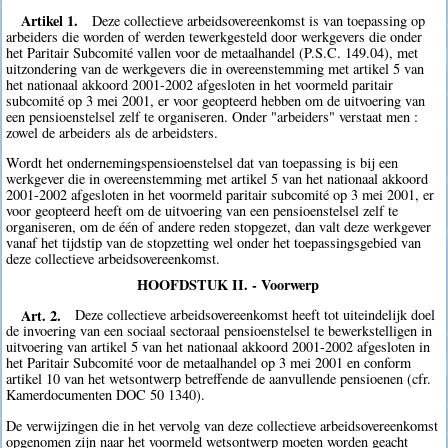
Artikel 1.
Deze collectieve arbeidsovereenkomst is van toepassing op
arbeiders die worden of werden tewerkgesteld door werkgevers die onder
het Paritair Subcomité vallen voor de metaalhandel (P.S.C. 149.04), met
uitzondering van de werkgevers die in overeenstemming met artikel 5 van
het nationaal akkoord 2001-2002 afgesloten in het voormeld paritair
subcomité op 3 mei 2001, er voor geopteerd hebben om de uitvoering van
een pensioenstelsel zelf te organiseren. Onder "arbeiders" verstaat men :
zowel de arbeiders als de arbeidsters.
Wordt het ondernemingspensioenstelsel dat van toepassing is bij een
werkgever die in overeenstemming met artikel 5 van het nationaal akkoord
2001-2002 afgesloten in het voormeld paritair subcomité op 3 mei 2001, er
voor geopteerd heeft om de uitvoering van een pensioenstelsel zelf te
organiseren, om de één of andere reden stopgezet, dan valt deze werkgever
vanaf het tijdstip van de stopzetting wel onder het toepassingsgebied van
deze collectieve arbeidsovereenkomst.
HOOFDSTUK II. - Voorwerp
Art. 2.
Deze collectieve arbeidsovereenkomst heeft tot uiteindelijk doel
de invoering van een sociaal sectoraal pensioenstelsel te bewerkstelligen in
uitvoering van artikel 5 van het nationaal akkoord 2001-2002 afgesloten in
het Paritair Subcomité voor de metaalhandel op 3 mei 2001 en conform
artikel 10 van het wetsontwerp betreffende de aanvullende pensioenen (cfr.
Kamerdocumenten DOC 50 1340).
De verwijzingen die in het vervolg van deze collectieve arbeidsovereenkomst
opgenomen zijn naar het voormeld wetsontwerp moeten worden geacht