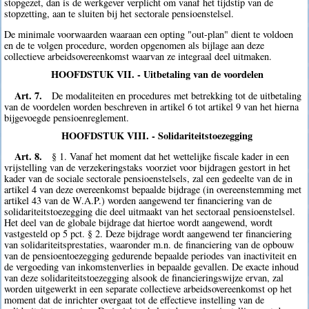
stopgezet, dan is de werkgever verplicht om vanaf het tijdstip van de
stopzetting, aan te sluiten bij het sectorale pensioenstelsel.
De minimale voorwaarden waaraan een opting "out-plan" dient te voldoen
en de te volgen procedure, worden opgenomen als bijlage aan deze
collectieve arbeidsovereenkomst waarvan ze integraal deel uitmaken.
HOOFDSTUK VII. - Uitbetaling van de voordelen
Art. 7.
De modaliteiten en procedures met betrekking tot de uitbetaling
van de voordelen worden beschreven in artikel 6 tot artikel 9 van het hierna
bijgevoegde pensioenreglement.
HOOFDSTUK VIII. - Solidariteitstoezegging
Art. 8.
§ 1. Vanaf het moment dat het wettelijke fiscale kader in een
vrijstelling van de verzekeringstaks voorziet voor bijdragen gestort in het
kader van de sociale sectorale pensioenstelsels, zal een gedeelte van de in
artikel 4 van deze overeenkomst bepaalde bijdrage (in overeenstemming met
artikel 43 van de W.A.P.) worden aangewend ter financiering van de
solidariteitstoezegging die deel uitmaakt van het sectoraal pensioenstelsel.
Het deel van de globale bijdrage dat hiertoe wordt aangewend, wordt
vastgesteld op 5 pct. § 2. Deze bijdrage wordt aangewend ter financiering
van solidariteitsprestaties, waaronder m.n. de financiering van de opbouw
van de pensioentoezegging gedurende bepaalde periodes van inactiviteit en
de vergoeding van inkomstenverlies in bepaalde gevallen. De exacte inhoud
van deze solidariteitstoezegging alsook de financieringswijze ervan, zal
worden uitgewerkt in een separate collectieve arbeidsovereenkomst op het
moment dat de inrichter overgaat tot de effectieve instelling van de