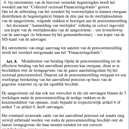
6. bij ontstentenis van de hiervoor vermelde begunstigden wordt het
voordeel aan het "Collectief sectoraal Financieringsfonds" gestort.
Om tot de uitbetaling van het voordeel bij vooroverlijden te kunnen overgaan
dient/dienen de begunstigde(n) binnen de drie jaar na de overlijdensdatum
van de aangeslotene, volgende stukken te bezorgen aan de pensioeninstelling
: - het document "Aanmelding van overlijden" volledig en correct ingevuld;
- een kopie van de overlijdensakte van de aangeslotene; - een levensbewijs
van de aanvrager (te bekomen bij het gemeentebestuur); - een kopie van de
SIS-kaart van de aanvrager.
Bij ontstentenis van enige aanvraag ten aanzien van de pensioeninstelling
wordt het voordeel overgemaakt aan het "Financieringsfonds".
Art. 8.
Modaliteiten van betaling Opdat de pensioeninstelling tot de
effectieve betaling van het aanvullend pensioen kan overgaan, dient ze te
beschikken over de loongegevens van de ganse aansluitingsduur bij het
sectoraal pensioenstelsel. Daarom zal de pensioeninstelling overgaan tot een
voorlopige berekening van het aanvullend pensioen op basis van de
gegevens waarover zij op dat ogenblik beschikt.
De aangeslotene zal dan ook een voorschot in die zin ontvangen binnen de 5
werkdagen nadat de pensioeninstelling de nodige stukken en de
keuzemodaliteit van opname, zoals bepaald in respectievelijk artikel 6 of
artikel 7 en artikel 9, heeft ontvangen.
Het eventueel resterende saldo van het aanvullend pensioen zal zonder enig
verwijl uitbetaald worden van zodra de pensioeninstelling beschikt over de
laatste loongegevens die haar moeten toelaten tot een correcte