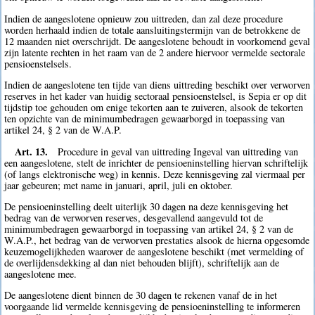
Indien de aangeslotene opnieuw zou uittreden, dan zal deze procedure
worden herhaald indien de totale aansluitingstermijn van de betrokkene de
12 maanden niet overschrijdt. De aangeslotene behoudt in voorkomend geval
zijn latente rechten in het raam van de 2 andere hiervoor vermelde sectorale
pensioenstelsels.
Indien de aangeslotene ten tijde van diens uittreding beschikt over verworven
reserves in het kader van huidig sectoraal pensioenstelsel, is Sepia er op dit
tijdstip toe gehouden om enige tekorten aan te zuiveren, alsook de tekorten
ten opzichte van de minimumbedragen gewaarborgd in toepassing van
artikel 24, § 2 van de W.A.P.
Art. 13.
Procedure in geval van uittreding Ingeval van uittreding van
een aangeslotene, stelt de inrichter de pensioeninstelling hiervan schriftelijk
(of langs elektronische weg) in kennis. Deze kennisgeving zal viermaal per
jaar gebeuren; met name in januari, april, juli en oktober.
De pensioeninstelling deelt uiterlijk 30 dagen na deze kennisgeving het
bedrag van de verworven reserves, desgevallend aangevuld tot de
minimumbedragen gewaarborgd in toepassing van artikel 24, § 2 van de
W.A.P., het bedrag van de verworven prestaties alsook de hierna opgesomde
keuzemogelijkheden waarover de aangeslotene beschikt (met vermelding of
de overlijdensdekking al dan niet behouden blijft), schriftelijk aan de
aangeslotene mee.
De aangeslotene dient binnen de 30 dagen te rekenen vanaf de in het
voorgaande lid vermelde kennisgeving de pensioeninstelling te informeren