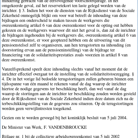
mindering gebracht van de eerstvolgende voorschotbijdrage. In het
omgekeerde geval, zal het reservetekort ten laste gelegd worden van de
inrichter. § 3. Indien het voor de diensten van de Rijksdienst van de Sociale
Zekerheid onmogelijk blijkt om voor wat betreft de inhouding van deze
bijdragen een onderscheid te maken tussen de werkgevers die
overeenkomstig artikel 6 van deze overeenkomst voor de opting out hebben
gekozen en de werkgevers waarvoor dit niet het geval is, dan zal de inrichter
de bijdragen ingehouden bij de werkgevers die, overeenkomstig artikel 6 van
deze overeenkomst, er voor geopteerd hebben om de uitvoering van dit
pensioenstelsel zelf te organiseren, aan hen terugstorten na inhouding (en
doorstorting ervan aan de pensioeninstelling) van de bijdrage ter
financiering van de solidariteitsprestaties zoals voorzien in artikel 8 van
deze overeenkomst.
Vanzelfsprekend speelt deze inhouding slechts vanaf het moment dat de
inrichter effectief overgaat tot de instelling van de solidariteitstoezegging. §
4. De in het vorige lid bedoelde terugstortingen zullen gebeuren binnen een
tijdsspanne van één maand te rekenen vanaf de dag waarop de inrichter
hiertoe de nodige gegevens ter beschikking heeft, dan wel vanaf de dag
waarop de stortingen aan de inrichter ter beschikking zouden worden gesteld
door de Rijksdienst van de Sociale Zekerheid indien deze datum zich na de
terbeschikkingstelling van de gegevens zou situeren. Op de terugstortingen
worden geen verwijlintresten toegekend.
Gezien om te worden gevoegd bij het koninklijk besluit van 5 juli 2004.
De Minister van Werk, F. VANDENBROUCKE
Bijlage nr. 1 bij de collectieve arbeidsovereenkomst van 5 juli 2002