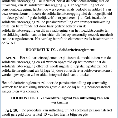
solidariteitstoezegging. De inrichter belast de pensioeninstelling met de
uitvoering van de solidariteitstoezegging. § 3. In tegenstelling tot de
pensioentoezegging, hebben de werkgevers zoals bedoeld in artikel 1 van
deze overeenkomst, inzake de solidariteitstoezegging niet de mogelijkheid
om deze geheel of gedeeltelijk zelf te organiseren. § 4. Ook inzake de
solidariteitstoezegging zal de pensioeninstelling een transparantieverslag
opstellen betreffende het door haar gedane beheer van de
solidariteitstoezegging en dit na raadpleging van het toezichtscomité ter
beschikking stellen van de inrichter die het op eenvoudig verzoek meedeelt
aan de aangeslotenen. Het verslag betreft de elementen zoals beschreven in
de W.A.P.
HOOFDSTUK IX. - Solidariteitsreglement
Art. 9.
Het solidariteitsreglement expliciteert de modaliteiten van de
solidariteitstoezegging en zal worden opgesteld op het moment dat de
solidariteitstoezegging effectief wordt ingesteld. Op dat tijdstip zal het
solidariteitsreglement als bijlage bij deze collectieve arbeidsovereenkomst
worden gevoegd en zal er aldus integraal deel van uitmaken.
Het solidariteitsreglement zal door de pensioeninstelling op eenvoudig
verzoek ter beschikking worden gesteld aan de bij huidig pensioenstelsel
aangesloten werknemers.
HOOFDSTUK X. - Procedure ingeval van uittreding van een
werknemer
Art. 10.
De procedure van uittreding uit het sectoraal pensioenstelsel
wordt geregeld door artikel 13 van het hierna bijgevoegde