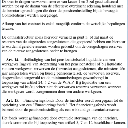
De over te dragen verworven reserve van keuze 1 en 2 zal geactualiseerd
worden tot op de datum van de effectieve overdracht rekening houdend met
de inventarisgrondslagen die door de pensioeninstelling bij de bevoegde
Controledienst werden neergelegd.
Afkoop van het contract is enkel mogelijk conform de wettelijke bepalingen
terzake.
De onthaalstructuur zoals hiervoor vermeld in punt 3, b) zal naast de
reserves van de uitgetreden aangeslotenen die geopteerd hebben om hiernaar
te worden afgeleid eveneens worden gebruikt om de overgedragen reserves
van de nieuwe aangeslotenen onder te brengen.
Art. 14.
Beëindiging van het pensioenstelselof liquidatie van een
werkgever Ingeval van stopzetting van het pensioenstelsel of bij liquidatie
van een werkgever, verwerven de (bewuste) aangeslotenen, die minstens één
jaar aangesloten waren bij huidig pensioenstelsel, de verworven reserves,
desgevallend aangevuld tot de minimumbedragen gewaarborgd in
toepassing van artikel 24, § 2 van de W.A.P. Bij liquidatie van een
werkgever zal hij/zij echter niet de verworven reserves verwerven wanneer
die werkgever wordt overgenomen door een andere werkgever.
Art. 15.
Financieringsfonds Door de inrichter wordt overgegaan tot de
oprichting van een "Financieringsfonds". Het financieringsfonds wordt
beheerd door de pensioeninstelling als een wiskundige inventarisreserve.
Het fonds wordt gefinancierd door eventuele stortingen van de inrichter,
alsook sommen die bij toepassing van artikel 5, 7 en 12 beschikbaar komen.