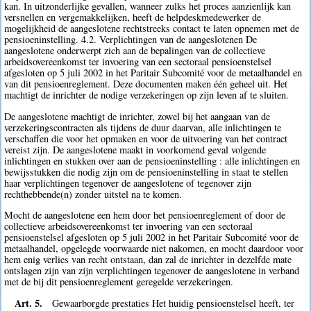
kan. In uitzonderlijke gevallen, wanneer zulks het proces aanzienlijk kan
versnellen en vergemakkelijken, heeft de helpdeskmedewerker de
mogelijkheid de aangeslotene rechtstreeks contact te laten opnemen met de
pensioeninstelling. 4.2. Verplichtingen van de aangeslotenen De
aangeslotene onderwerpt zich aan de bepalingen van de collectieve
arbeidsovereenkomst ter invoering van een sectoraal pensioenstelsel
afgesloten op 5 juli 2002 in het Paritair Subcomité voor de metaalhandel en
van dit pensioenreglement. Deze documenten maken één geheel uit. Het
machtigt de inrichter de nodige verzekeringen op zijn leven af te sluiten.
De aangeslotene machtigt de inrichter, zowel bij het aangaan van de
verzekeringscontracten als tijdens de duur daarvan, alle inlichtingen te
verschaffen die voor het opmaken en voor de uitvoering van het contract
vereist zijn. De aangeslotene maakt in voorkomend geval volgende
inlichtingen en stukken over aan de pensioeninstelling : alle inlichtingen en
bewijsstukken die nodig zijn om de pensioeninstelling in staat te stellen
haar verplichtingen tegenover de aangeslotene of tegenover zijn
rechthebbende(n) zonder uitstel na te komen.
Mocht de aangeslotene een hem door het pensioenreglement of door de
collectieve arbeidsovereenkomst ter invoering van een sectoraal
pensioenstelsel afgesloten op 5 juli 2002 in het Paritair Subcomité voor de
metaalhandel, opgelegde voorwaarde niet nakomen, en mocht daardoor voor
hem enig verlies van recht ontstaan, dan zal de inrichter in dezelfde mate
ontslagen zijn van zijn verplichtingen tegenover de aangeslotene in verband
met de bij dit pensioenreglement geregelde verzekeringen.
Art. 5.
Gewaarborgde prestaties Het huidig pensioenstelsel heeft, ter