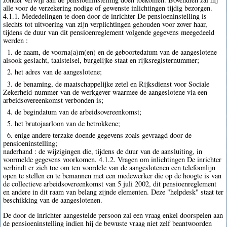
alle voor de verzekering nodige of gewenste inlichtingen tijdig bezorgen.
4.1.1. Mededelingen te doen door de inrichter De pensioeninstelling is
slechts tot uitvoering van zijn verplichtingen gehouden voor zover haar,
tijdens de duur van dit pensioenreglement volgende gegevens meegedeeld
werden :
1. de naam, de voorna(a)m(en) en de geboortedatum van de aangeslotene
alsook geslacht, taalstelsel, burgelijke staat en rijksregisternummer;
2. het adres van de aangeslotene;
3. de benaming, de maatschappelijke zetel en Rijksdienst voor Sociale
Zekerheid-nummer van de werkgever waarmee de aangeslotene via een
arbeidsovereenkomst verbonden is;
4. de begindatum van de arbeidsovereenkomst;
5. het brutojaarloon van de betrokkene;
6. enige andere terzake doende gegevens zoals gevraagd door de
pensioeninstelling;
naderhand : de wijzigingen die, tijdens de duur van de aansluiting, in
voormelde gegevens voorkomen. 4.1.2. Vragen om inlichtingen De inrichter
verbindt er zich toe om ten voordele van de aangeslotenen een telefoonlijn
open te stellen en te bemannen met een medewerker die op de hoogte is van
de collectieve arbeidsovereenkomst van 5 juli 2002, dit pensioenreglement
en andere in dit raam van belang zijnde elementen. Deze "helpdesk" staat ter
beschikking van de aangeslotenen.
De door de inrichter aangestelde persoon zal een vraag enkel doorspelen aan
de pensioeninstelling indien hij de bewuste vraag niet zelf beantwoorden