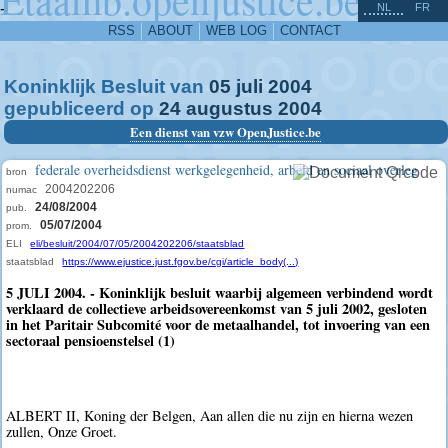
^
-
NL
FR
RSS
ABOUT
WEB LOG
CONTACT
Koninklijk Besluit van
05
juli
2004
gepubliceerd op
24
augustus
2004
Een dienst van vzw OpenJustice.be
federale overheidsdienst werkgelegenheid, arbeid en sociaal overleg
bron
2004202206
numac
24/08/2004
pub.
05/07/2004
prom.
ELI
eli/besluit/2004/07/05/2004202206/staatsblad
staatsblad
https://www.ejustice.just.fgov.be/cgi/article_body(...)
5 JULI 2004. - Koninklijk besluit waarbij algemeen verbindend wordt
verklaard de collectieve arbeidsovereenkomst van 5 juli 2002, gesloten
in het Paritair Subcomité voor de metaalhandel, tot invoering van een
sectoraal pensioenstelsel (1)
ALBERT II, Koning der Belgen, Aan allen die nu zijn en hierna wezen
zullen, Onze Groet.