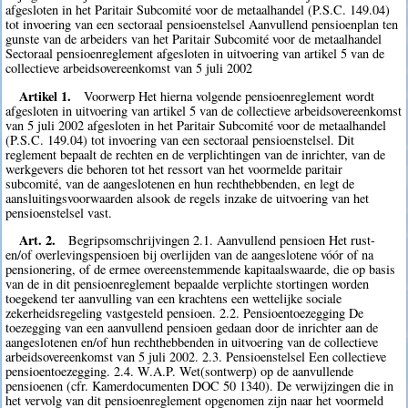
afgesloten in het Paritair Subcomité voor de metaalhandel (P.S.C. 149.04)
tot invoering van een sectoraal pensioenstelsel Aanvullend pensioenplan ten
gunste van de arbeiders van het Paritair Subcomité voor de metaalhandel
Sectoraal pensioenreglement afgesloten in uitvoering van artikel 5 van de
collectieve arbeidsovereenkomst van 5 juli 2002
Artikel 1.
Voorwerp Het hierna volgende pensioenreglement wordt
afgesloten in uitvoering van artikel 5 van de collectieve arbeidsovereenkomst
van 5 juli 2002 afgesloten in het Paritair Subcomité voor de metaalhandel
(P.S.C. 149.04) tot invoering van een sectoraal pensioenstelsel. Dit
reglement bepaalt de rechten en de verplichtingen van de inrichter, van de
werkgevers die behoren tot het ressort van het voormelde paritair
subcomité, van de aangeslotenen en hun rechthebbenden, en legt de
aansluitingsvoorwaarden alsook de regels inzake de uitvoering van het
pensioenstelsel vast.
Art. 2.
Begripsomschrijvingen 2.1. Aanvullend pensioen Het rust-
en/of overlevingspensioen bij overlijden van de aangeslotene vóór of na
pensionering, of de ermee overeenstemmende kapitaalswaarde, die op basis
van de in dit pensioenreglement bepaalde verplichte stortingen worden
toegekend ter aanvulling van een krachtens een wettelijke sociale
zekerheidsregeling vastgesteld pensioen. 2.2. Pensioentoezegging De
toezegging van een aanvullend pensioen gedaan door de inrichter aan de
aangeslotenen en/of hun rechthebbenden in uitvoering van de collectieve
arbeidsovereenkomst van 5 juli 2002. 2.3. Pensioenstelsel Een collectieve
pensioentoezegging. 2.4. W.A.P. Wet(sontwerp) op de aanvullende
pensioenen (cfr. Kamerdocumenten DOC 50 1340). De verwijzingen die in
het vervolg van dit pensioenreglement opgenomen zijn naar het voormeld