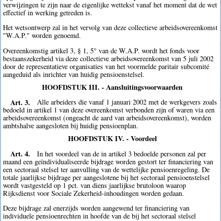
verwijzingen te zijn naar de eigenlijke wettekst vanaf het moment dat de wet
effectief in werking getreden is.
Het wetsontwerp zal in het vervolg van deze collectieve arbeidsovereenkomst
"W.A.P." worden genoemd.
Overeenkomstig artikel 3, § 1, 5° van de W.A.P. wordt het fonds voor
bestaanszekerheid via deze collectieve arbeidsovereenkomst van 5 juli 2002
door de representatieve organisaties van het voormelde paritair subcomité
aangeduid als inrichter van huidig pensioenstelsel.
HOOFDSTUK III. - Aansluitingsvoorwaarden
Art. 3.
Alle arbeiders die vanaf 1 januari 2002 met de werkgevers zoals
bedoeld in artikel 1 van deze overeenkomst verbonden zijn of waren via een
arbeidsovereenkomst (ongeacht de aard van arbeidsovereenkomst), worden
ambtshalve aangesloten bij huidig pensioenplan.
HOOFDSTUK IV. - Voordeel
Art. 4.
In het voordeel van de in artikel 3 bedoelde personen zal per
maand een geïndividualiseerde bijdrage worden gestort ter financiering van
een sectoraal stelsel ter aanvulling van de wettelijke pensioenregeling. De
totale jaarlijkse bijdrage per aangeslotene bij het sectoraal pensioenstelsel
wordt vastgesteld op 1 pct. van diens jaarlijkse brutoloon waarop
Rijksdienst voor Sociale Zekerheid-inhoudingen worden gedaan.
Deze bijdrage zal enerzijds worden aangewend ter financiering van
individuele pensioenrechten in hoofde van de bij het sectoraal stelsel