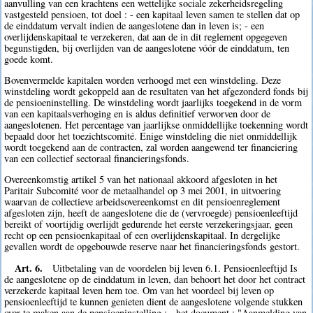
aanvulling van een krachtens een wettelijke sociale zekerheidsregeling
vastgesteld pensioen, tot doel : - een kapitaal leven samen te stellen dat op
de einddatum vervalt indien de aangeslotene dan in leven is; - een
overlijdenskapitaal te verzekeren, dat aan de in dit reglement opgegeven
begunstigden, bij overlijden van de aangeslotene vóór de einddatum, ten
goede komt.
Bovenvermelde kapitalen worden verhoogd met een winstdeling. Deze
winstdeling wordt gekoppeld aan de resultaten van het afgezonderd fonds bij
de pensioeninstelling. De winstdeling wordt jaarlijks toegekend in de vorm
van een kapitaalsverhoging en is aldus definitief verworven door de
aangeslotenen. Het percentage van jaarlijkse onmiddellijke toekenning wordt
bepaald door het toezichtscomité. Enige winstdeling die niet onmiddellijk
wordt toegekend aan de contracten, zal worden aangewend ter financiering
van een collectief sectoraal financieringsfonds.
Overeenkomstig artikel 5 van het nationaal akkoord afgesloten in het
Paritair Subcomité voor de metaalhandel op 3 mei 2001, in uitvoering
waarvan de collectieve arbeidsovereenkomst en dit pensioenreglement
afgesloten zijn, heeft de aangeslotene die de (vervroegde) pensioenleeftijd
bereikt of voortijdig overlijdt gedurende het eerste verzekeringsjaar, geen
recht op een pensioenkapitaal of een overlijdenskapitaal. In dergelijke
gevallen wordt de opgebouwde reserve naar het financieringsfonds gestort.
Art. 6.
Uitbetaling van de voordelen bij leven 6.1. Pensioenleeftijd Is
de aangeslotene op de einddatum in leven, dan behoort het door het contract
verzekerde kapitaal leven hem toe. Om van het voordeel bij leven op
pensioenleeftijd te kunnen genieten dient de aangeslotene volgende stukken
over te maken aan de pensioeninstelling : - het document : "Aanmelding van