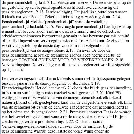
de pensioeninstelling laat. 2.12. Verworven reservers De reserves waarop de
aangeslotene op een bepaald ogenblik recht heeft overeenkomstig dit
pensioenreglement. 2.13. Jaarbezoldiging Het jaarlijkse brutoloon waarop
Rijksdienst voor Sociale Zekerheid inhoudingen worden gedaan. 2.14.
Pensioenleeftijd Met de "pensioenleeftijd" wordt de wettelijke
pensioenleeftijd bedoeld. 2.15. Vervroegde pensioenleeftijd Leeftijd waarop
iemand met brugpensioen gaat in overeenstemming met de collectieve
arbeidsovereenkomsten hieromtrent gemaakt in het bewuste paritair comité
of leeftijd ingeval van vervroegd pensioen. 2.16. Einddatum De einddatum
wordt vastgesteld op de eerste dag van de maand volgend op de
pensioenleeftijd van de aangeslotene. 2.17. Tarieven De door de
pensioeninstelling gebruikte technische grondslagen neergelegd bij de
bevoegde CONTROLEDIENST VOOR DE VERZEKERINGEN. 2.18.
Verzekeringsjaar De vervaldag van dit pensioenreglement wordt vastgesteld
op 1 januari.
Een verzekeringsjaar valt dan ook steeds samen met de tijdsspanne gelegen
tussen 1 januari en de daaropvolgende 31 december. 2.19.
Financieringsfonds Het collectieve tak 21-fonds dat bij de pensioeninstelling
in het raam van huidig pensioenstelsel wordt gevormd. 2.20. Kind Elk
wettig geboren of verwekt kind van de aangeslotene alsook elk erkend
natuurlijk kind of elk geadopteerd kind van de aangeslotene evenals elk kind
van de echtgeno(o)t(e) van de gehuwde aangeslotene dat gedomicilieerd is
op het adres van de aangeslotene. 2.21. Premievrij contract Dit is de waarde
van het verzekeringscontract waarvoor de aangeslotenen verzekerd blijven
zonder enige verdere premiebetaling. 2.22. Onthaalstructuur
Verzekeringsovereenkomst onderschreven door de inrichter bij de
pensioeninstelling waarbij deze laatste de totale winst onder de