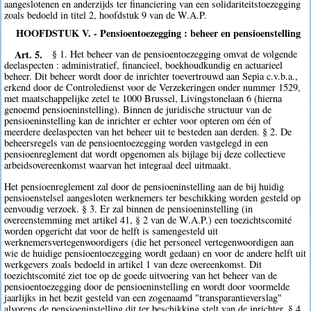
aangeslotenen en anderzijds ter financiering van een solidariteitstoezegging
zoals bedoeld in titel 2, hoofdstuk 9 van de W.A.P.
HOOFDSTUK V. - Pensioentoezegging : beheer en pensioenstelling
Art. 5.
§ 1. Het beheer van de pensioentoezegging omvat de volgende
deelaspecten : administratief, financieel, boekhoudkundig en actuarieel
beheer. Dit beheer wordt door de inrichter toevertrouwd aan Sepia c.v.b.a.,
erkend door de Controledienst voor de Verzekeringen onder nummer 1529,
met maatschappelijke zetel te 1000 Brussel, Livingstonelaan 6 (hierna
genoemd pensioeninstelling). Binnen de juridische structuur van de
pensioeninstelling kan de inrichter er echter voor opteren om één of
meerdere deelaspecten van het beheer uit te besteden aan derden. § 2. De
beheersregels van de pensioentoezegging worden vastgelegd in een
pensioenreglement dat wordt opgenomen als bijlage bij deze collectieve
arbeidsovereenkomst waarvan het integraal deel uitmaakt.
Het pensioenreglement zal door de pensioeninstelling aan de bij huidig
pensioenstelsel aangesloten werknemers ter beschikking worden gesteld op
eenvoudig verzoek. § 3. Er zal binnen de pensioeninstelling (in
overeenstemming met artikel 41, § 2 van de W.A.P.) een toezichtscomité
worden opgericht dat voor de helft is samengesteld uit
werknemersvertegenwoordigers (die het personeel vertegenwoordigen aan
wie de huidige pensioentoezegging wordt gedaan) en voor de andere helft uit
werkgevers zoals bedoeld in artikel 1 van deze overeenkomst. Dit
toezichtscomité ziet toe op de goede uitvoering van het beheer van de
pensioentoezegging door de pensioeninstelling en wordt door voormelde
jaarlijks in het bezit gesteld van een zogenaamd "transparantieverslag"
alvorens de pensioeninstelling dit ter beschikking stelt van de inrichter. § 4.