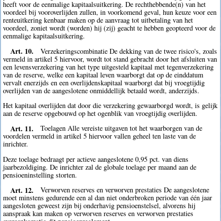
heeft voor de eenmalige kapitaalsuitkering. De rechthebbende(n) van het
voordeel bij vooroverlijden zullen, in voorkomend geval, hun keuze voor een
renteuitkering kenbaar maken op de aanvraag tot uitbetaling van het
voordeel, zoniet wordt (worden) hij (zij) geacht te hebben geopteerd voor de
eenmalige kapitaalsuitkering.
Art. 10.
Verzekeringscombinatie De dekking van de twee risico's, zoals
vermeld in artikel 5 hiervoor, wordt tot stand gebracht door het afsluiten van
een levensverzekering van het type uitgesteld kapitaal met tegenverzekering
van de reserve, welke een kapitaal leven waarborgt dat op de einddatum
vervalt enerzijds en een overlijdenskapitaal waarborgt dat bij vroegtijdig
overlijden van de aangeslotene onmiddellijk betaald wordt, anderzijds.
Het kapitaal overlijden dat door die verzekering gewaarborgd wordt, is gelijk
aan de reserve opgebouwd op het ogenblik van vroegtijdig overlijden.
Art. 11.
Toelagen Alle vereiste uitgaven tot het waarborgen van de
voordelen vermeld in artikel 5 hiervoor vallen geheel ten laste van de
inrichter.
Deze toelage bedraagt per actieve aangeslotene 0,95 pct. van diens
jaarbezoldiging. De inrichter zal de globale toelage per maand aan de
pensioeninstelling storten.
Art. 12.
Verworven reserves en verworven prestaties De aangeslotene
moet minstens gedurende een al dan niet onderbroken periode van één jaar
aangesloten geweest zijn bij onderhavig pensioenstelsel, alvorens hij
aanspraak kan maken op verworven reserves en verworven prestaties