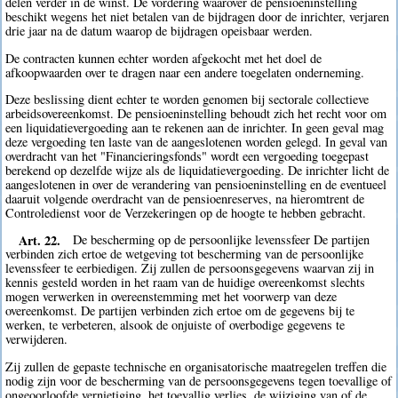
delen verder in de winst. De vordering waarover de pensioeninstelling
beschikt wegens het niet betalen van de bijdragen door de inrichter, verjaren
drie jaar na de datum waarop de bijdragen opeisbaar werden.
De contracten kunnen echter worden afgekocht met het doel de
afkoopwaarden over te dragen naar een andere toegelaten onderneming.
Deze beslissing dient echter te worden genomen bij sectorale collectieve
arbeidsovereenkomst. De pensioeninstelling behoudt zich het recht voor om
een liquidatievergoeding aan te rekenen aan de inrichter. In geen geval mag
deze vergoeding ten laste van de aangeslotenen worden gelegd. In geval van
overdracht van het "Financieringsfonds" wordt een vergoeding toegepast
berekend op dezelfde wijze als de liquidatievergoeding. De inrichter licht de
aangeslotenen in over de verandering van pensioeninstelling en de eventueel
daaruit volgende overdracht van de pensioenreserves, na hieromtrent de
Controledienst voor de Verzekeringen op de hoogte te hebben gebracht.
Art. 22.
De bescherming op de persoonlijke levenssfeer De partijen
verbinden zich ertoe de wetgeving tot bescherming van de persoonlijke
levenssfeer te eerbiedigen. Zij zullen de persoonsgegevens waarvan zij in
kennis gesteld worden in het raam van de huidige overeenkomst slechts
mogen verwerken in overeenstemming met het voorwerp van deze
overeenkomst. De partijen verbinden zich ertoe om de gegevens bij te
werken, te verbeteren, alsook de onjuiste of overbodige gegevens te
verwijderen.
Zij zullen de gepaste technische en organisatorische maatregelen treffen die
nodig zijn voor de bescherming van de persoonsgegevens tegen toevallige of
ongeoorloofde vernietiging, het toevallig verlies, de wijziging van of de