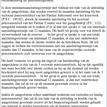
overeenkomstig dit pensioenreglement.
Is deze minimumaansluitingstermijn niet voldaan ten tijde van de uittreding
van de aangeslotene, dan worden evenwel de maanden aansluiting bij het
sectoraal pensioenstelsel van het Paritair Subcomité voor het koetswerk
(P.S.C. 149.02), alsook de maanden aansluiting bij het sectoraal
pensioenstelsel van het Paritair Comité voor het garagebedrijf (P.C. 112),
meegeteld teneinde uit te maken of er al dan niet sprake is van een minimale
aansluitingstermijn van 12 maanden. Dit heeft tot gevolg voor wat betreft de
verworvenheid van de reserves : - In het geval er sprake is van een totale
aansluitingstermijn van minimaal 12 maanden, al dan niet onderbroken
maanden, dan worden de latente rechten die de betrokkene bezit, dit wil
zeggen de rechten die overeenstemmen met een aansluitingstermijn van
minder dan 12 maanden, in het raam van de respectievelijke sectorale
pensioenstelsels toch verworven voor de aangeslotene.
Dit heeft eveneens tot gevolg dat ingeval van herintreding van de
aangeslotene in één van de 3 sectorale pensioenstelsels, hij op dat ogenblik
niet meer beschikt over latente rechten en hij op dat moment zal worden
beschouwd alsof hij nog nooit aangesloten geweest is in het raam van de 3
sectorale pensioenstelsels. - In het geval er geen sprake is van een totale
aansluitingstermijn van minimaal 12 maanden, al dan niet onderbroken
maanden, dan zal de tot op dit moment gevormde reserve in het
financieringsfonds gestort worden.
Indien de aangeslotene echter naderhand wederom zou toetreden tot huidig
pensioenstelsel, dan zal de ten tijde van de uittreding in hoofde van de
aangeslotene gevormde reserve uit het financieringsfonds worden gehaald
om opnieuw te worden toegewezen aan de bewuste aangeslotene.