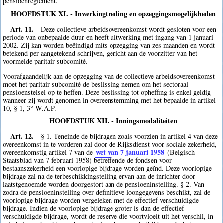
pensioenreglement.
HOOFDSTUK XI. - Inwerkingtreding en opzeggingsmogelijkheden
Art. 11.
Deze collectieve arbeidsovereenkomst wordt gesloten voor een
periode van onbepaalde duur en heeft uitwerking met ingang van 1 januari
2002. Zij kan worden beëindigd mits opzegging van zes maanden en wordt
betekend per aangetekend schrijven, gericht aan de voorzitter van het
voormelde paritair subcomité.
Voorafgaandelijk aan de opzegging van de collectieve arbeidsovereenkomst
moet het paritair subcomité de beslissing nemen om het sectoraal
pensioenstelsel op te heffen. Deze beslissing tot opheffing is enkel geldig
wanneer zij wordt genomen in overeenstemming met het bepaalde in artikel
10, § 1, 3° W.A.P.
HOOFDSTUK XII. - Inningsmodaliteiten
Art. 12.
§ 1. Teneinde de bijdragen zoals voorzien in artikel 4 van deze
overeenkomst in te vorderen zal door de Rijksdienst voor sociale zekerheid,
wet van 7 januari 1958
overeenkomstig artikel 7 van de
(Belgisch
Staatsblad van 7 februari 1958) betreffende de fondsen voor
bestaanszekerheid een voorlopige bijdrage worden geïnd. Deze voorlopige
bijdrage zal na de terbeschikkingstelling ervan aan de inrichter door
laatstgenoemde worden doorgestort aan de pensioeninstelling. § 2. Van
zodra de pensioeninstelling over definitieve loongegevens beschikt, zal de
voorlopige bijdrage worden vergeleken met de effectief verschuldigde
bijdrage. Indien de voorlopige bijdrage groter is dan de effectief
verschuldigde bijdrage, wordt de reserve die voortvloeit uit het verschil, in