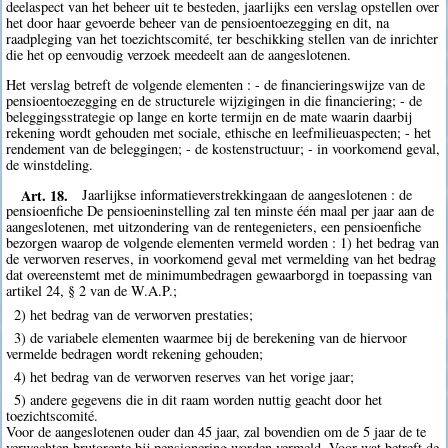
deelaspect van het beheer uit te besteden, jaarlijks een verslag opstellen over
het door haar gevoerde beheer van de pensioentoezegging en dit, na
raadpleging van het toezichtscomité, ter beschikking stellen van de inrichter
die het op eenvoudig verzoek meedeelt aan de aangeslotenen.
Het verslag betreft de volgende elementen : - de financieringswijze van de
pensioentoezegging en de structurele wijzigingen in die financiering; - de
beleggingsstrategie op lange en korte termijn en de mate waarin daarbij
rekening wordt gehouden met sociale, ethische en leefmilieuaspecten; - het
rendement van de beleggingen; - de kostenstructuur; - in voorkomend geval,
de winstdeling.
Art. 18.
Jaarlijkse informatieverstrekkingaan de aangeslotenen : de
pensioenfiche De pensioeninstelling zal ten minste één maal per jaar aan de
aangeslotenen, met uitzondering van de rentegenieters, een pensioenfiche
bezorgen waarop de volgende elementen vermeld worden : 1) het bedrag van
de verworven reserves, in voorkomend geval met vermelding van het bedrag
dat overeenstemt met de minimumbedragen gewaarborgd in toepassing van
artikel 24, § 2 van de W.A.P.;
2) het bedrag van de verworven prestaties;
3) de variabele elementen waarmee bij de berekening van de hiervoor
vermelde bedragen wordt rekening gehouden;
4) het bedrag van de verworven reserves van het vorige jaar;
5) andere gegevens die in dit raam worden nuttig geacht door het
toezichtscomité.
Voor de aangeslotenen ouder dan 45 jaar, zal bovendien om de 5 jaar de te
verwachten brutorente bij pensionering worden vermeld. Voor wat betreft de