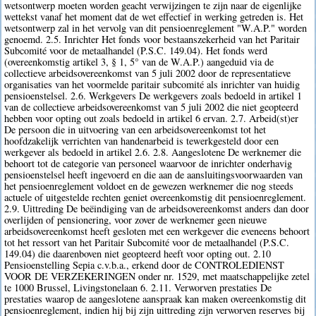
wetsontwerp moeten worden geacht verwijzingen te zijn naar de eigenlijke
wettekst vanaf het moment dat de wet effectief in werking getreden is. Het
wetsontwerp zal in het vervolg van dit pensioenreglement "W.A.P." worden
genoemd. 2.5. Inrichter Het fonds voor bestaanszekerheid van het Paritair
Subcomité voor de metaalhandel (P.S.C. 149.04). Het fonds werd
(overeenkomstig artikel 3, § 1, 5° van de W.A.P.) aangeduid via de
collectieve arbeidsovereenkomst van 5 juli 2002 door de representatieve
organisaties van het voormelde paritair subcomité als inrichter van huidig
pensioenstelsel. 2.6. Werkgevers De werkgevers zoals bedoeld in artikel 1
van de collectieve arbeidsovereenkomst van 5 juli 2002 die niet geopteerd
hebben voor opting out zoals bedoeld in artikel 6 ervan. 2.7. Arbeid(st)er
De persoon die in uitvoering van een arbeidsovereenkomst tot het
hoofdzakelijk verrichten van handenarbeid is tewerkgesteld door een
werkgever als bedoeld in artikel 2.6. 2.8. Aangeslotene De werknemer die
behoort tot de categorie van personeel waarvoor de inrichter onderhavig
pensioenstelsel heeft ingevoerd en die aan de aansluitingsvoorwaarden van
het pensioenreglement voldoet en de gewezen werknemer die nog steeds
actuele of uitgestelde rechten geniet overeenkomstig dit pensioenreglement.
2.9. Uittreding De beëindiging van de arbeidsovereenkomst anders dan door
overlijden of pensionering, voor zover de werknemer geen nieuwe
arbeidsovereenkomst heeft gesloten met een werkgever die eveneens behoort
tot het ressort van het Paritair Subcomité voor de metaalhandel (P.S.C.
149.04) die daarenboven niet geopteerd heeft voor opting out. 2.10
Pensioenstelling Sepia c.v.b.a., erkend door de CONTROLEDIENST
VOOR DE VERZEKERINGEN onder nr. 1529, met maatschappelijke zetel
te 1000 Brussel, Livingstonelaan 6. 2.11. Verworven prestaties De
prestaties waarop de aangeslotene aanspraak kan maken overeenkomstig dit
pensioenreglement, indien hij bij zijn uittreding zijn verworven reserves bij