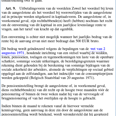
eindafrekening over te gaan.
Art. 9.
Uitbetalingsvorm van de voordelen Zowel het voordeel bij leven
van de aangeslotene als het voordeel bij vooroverlijden van de aangeslotene
zal in principe worden uitgekeerd in kapitaalsvorm. De aangeslotene of, in
voorkomend geval, zijn rechthebbende(n) heeft (hebben) nochtans het recht
om de omvorming van dit kapitaal in een jaarlijkse levenslange rente te
vragen, aan het tarief van kracht op dat ogenblik.
Een omvorming is echter niet mogelijk wanneer het jaarlijks bedrag van de
rente bij de aanvang ervan niet meer bedraagt dan 500 EUR bruto.
wet van 2
Dit bedrag wordt geïndexeerd volgens de bepalingen van de
augustus 1971
, houdende inrichting van een stelsel waarbij de wedden,
lonen, pensioenen, toelagen en tegemoetkomingen ten laste van de openbare
schatkist, sommige sociale uitkeringen, de bezoldigingsgrenzen waarmee
rekening dient gehouden bij de berekening van sommige bijdragen van de
sociale zekerheid der arbeiders, alsmede de verplichtingen op sociaal gebied
opgelegd aan de zelfstandigen, aan het indexcijfer van de consumptieprijzen
worden gekoppeld (Belgisch Staatsblad van 20 augustus 1971).
De pensioeninstelling brengt de aangeslotene of, in voorkomend geval,
diens rechthebbende(n) van dit recht op de hoogte twee maanden vóór de
pensionering of binnen de twee weken nadat hij van de vervroegde of
brugpensionering of van het overlijden op de hoogte is gebracht.
Indien binnen de maand te rekenen vanaf de hiervoor vermelde
kennisgeving, geen aanvraag in deze zin door de aangeslotene aan de
pensioeninstelling wordt betekend, wordt verondersteld dat hij geopteerd