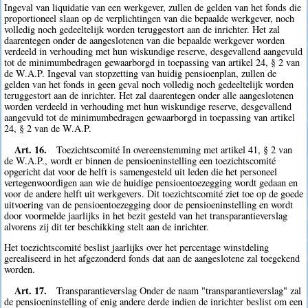
Ingeval van liquidatie van een werkgever, zullen de gelden van het fonds die
proportioneel slaan op de verplichtingen van die bepaalde werkgever, noch
volledig noch gedeeltelijk worden teruggestort aan de inrichter. Het zal
daarentegen onder de aangeslotenen van die bepaalde werkgever worden
verdeeld in verhouding met hun wiskundige reserve, desgevallend aangevuld
tot de minimumbedragen gewaarborgd in toepassing van artikel 24, § 2 van
de W.A.P. Ingeval van stopzetting van huidig pensioenplan, zullen de
gelden van het fonds in geen geval noch volledig noch gedeeltelijk worden
teruggestort aan de inrichter. Het zal daarentegen onder alle aangeslotenen
worden verdeeld in verhouding met hun wiskundige reserve, desgevallend
aangevuld tot de minimumbedragen gewaarborgd in toepassing van artikel
24, § 2 van de W.A.P.
Art. 16.
Toezichtscomité In overeenstemming met artikel 41, § 2 van
de W.A.P., wordt er binnen de pensioeninstelling een toezichtscomité
opgericht dat voor de helft is samengesteld uit leden die het personeel
vertegenwoordigen aan wie de huidige pensioentoezegging wordt gedaan en
voor de andere helft uit werkgevers. Dit toezichtscomité ziet toe op de goede
uitvoering van de pensioentoezegging door de pensioeninstelling en wordt
door voormelde jaarlijks in het bezit gesteld van het transparantieverslag
alvorens zij dit ter beschikking stelt aan de inrichter.
Het toezichtscomité beslist jaarlijks over het percentage winstdeling
gerealiseerd in het afgezonderd fonds dat aan de aangeslotene zal toegekend
worden.
Art. 17.
Transparantieverslag Onder de naam "transparantieverslag" zal
de pensioeninstelling of enig andere derde indien de inrichter beslist om een