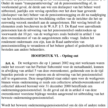
Onder de naam "transparantieverslag" zal de pensioeninstelling of, in
voorkomend geval, de derde aan wie een deelaspect van het beheer werd
uitbesteed, jaarlijks een verslag opstellen over het door haar gevoerde
(deelaspect van het) beheer van de pensioentoezegging en dit na raadpleging
van het toezichtscomité ter beschikking stellen van de inrichter die het op
eenvoudig verzoek meedeelt aan de aangeslotenen. Het verslag betreft de
elementen zoals beschreven in de W.A.P. § 5. De Raad voor aanvullende
pensioenen kan de uitvoering van het pensioenstelsel onderzoeken op
voorwaarde dat 10 pct. van de werkgevers zoals bedoeld in artikel 1 van
deze overeenkomst of van de aangeslotenen zulks vraagt. Indien het
rendement ondermaats zou zijn, kan de Raad aanbevelen van
pensioeninstelling te veranderen of het beheer geheel of gedeeltelijk uit te
besteden aan andere beheerders.
HOOFDSTUK VI. - Opting out
Art. 6.
De werkgevers die op 1 januari 2002 nog niet werkzaam waren
onder het ressort van het Paritair Subcomité voor de metaalhandel, kunnen
in afwijking van artikel 5 van deze overeenkomst, gedurende een in de tijd
beperkte periode er voor opteren om de uitvoering van het pensioenstelsel
zelf te organiseren. Deze mogelijkheid staat enkel open voor de werkgevers
binnen wiens onderneming er reeds een collectieve arbeidsovereenkomst of
collectief akkoord bestond vóór 31 december 2000 betreffende een
ondernemingspensioenstelsel. In dit geval zal de in artikel 4 van deze
overeenkomst voorziene bijdrage worden aangewend tot uitbreiding van het
bewuste ondernemingspensioenstelsel.
Wordt het bewuste ondernemingspensioenstelsel om de één of andere reden