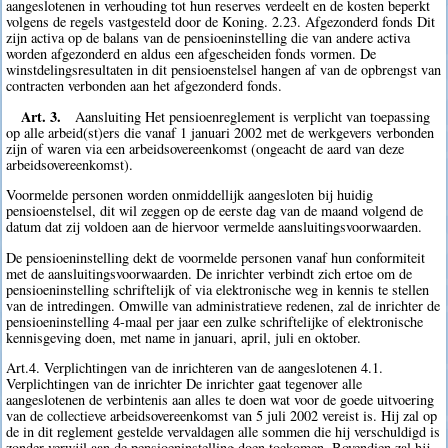
aangeslotenen in verhouding tot hun reserves verdeelt en de kosten beperkt
volgens de regels vastgesteld door de Koning. 2.23. Afgezonderd fonds Dit
zijn activa op de balans van de pensioeninstelling die van andere activa
worden afgezonderd en aldus een afgescheiden fonds vormen. De
winstdelingsresultaten in dit pensioenstelsel hangen af van de opbrengst van
contracten verbonden aan het afgezonderd fonds.
Art. 3.
Aansluiting Het pensioenreglement is verplicht van toepassing
op alle arbeid(st)ers die vanaf 1 januari 2002 met de werkgevers verbonden
zijn of waren via een arbeidsovereenkomst (ongeacht de aard van deze
arbeidsovereenkomst).
Voormelde personen worden onmiddellijk aangesloten bij huidig
pensioenstelsel, dit wil zeggen op de eerste dag van de maand volgend de
datum dat zij voldoen aan de hiervoor vermelde aansluitingsvoorwaarden.
De pensioeninstelling dekt de voormelde personen vanaf hun conformiteit
met de aansluitingsvoorwaarden. De inrichter verbindt zich ertoe om de
pensioeninstelling schriftelijk of via elektronische weg in kennis te stellen
van de intredingen. Omwille van administratieve redenen, zal de inrichter de
pensioeninstelling 4-maal per jaar een zulke schriftelijke of elektronische
kennisgeving doen, met name in januari, april, juli en oktober.
Art.4. Verplichtingen van de inrichteren van de aangeslotenen 4.1.
Verplichtingen van de inrichter De inrichter gaat tegenover alle
aangeslotenen de verbintenis aan alles te doen wat voor de goede uitvoering
van de collectieve arbeidsovereenkomst van 5 juli 2002 vereist is. Hij zal op
de in dit reglement gestelde vervaldagen alle sommen die hij verschuldigd is
zonder verwijl aan de pensioeninstelling doen toekomen. Bovendien zal hij