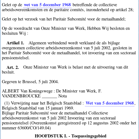
wet van 5 december 1968
Gelet op de
betreffende de collectieve
arbeidsovereenkomsten en de paritaire comités, inzonderheid op artikel 28;
Gelet op het verzoek van het Paritair Subcomité voor de metaalhandel;
Op de voordracht van Onze Minister van Werk, Hebben Wij besloten en
besluiten Wij :
Artikel 1.
Algemeen verbindend wordt verklaard de als bijlage
overgenomen collectieve arbeidsovereenkomst van 5 juli 2002, gesloten in
het Paritair Subcomité voor de metaalhandel, tot invoering van een sectoraal
pensioenstelsel.
Art. 2.
Onze Minister van Werk is belast met de uitvoering van dit
besluit.
Gegeven te Brussel, 5 juli 2004.
ALBERT Van Koningswege : De Minister van Werk, F.
VANDENBROUCKE _______ Nota
Wet van 5 december 1968
(1) Verwijzing naar het Belgisch Staatsblad :
,
Belgisch Staatsblad van 15 januari 1969.
Bijlage Paritair Subcomité voor de metaalhandel Collectieve
arbeidsovereenkomst van 5 juli 2002 Invoering van een sectoraal
pensioenstelsel (Overeenkomst geregistreerd op 12 augustus 2002 onder het
nummer 63600/CO/149.04)
HOOFDSTUK I. - Toepassingsgebied