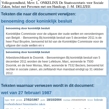
Volksgezondheid, Mevr. L. ONKELINX De Staatssecretaris voor Sociale
Zaken, belast met Personen met een Handicap, J.-M. DELIZEE
Teksten die naar dit document verwijzen:
benoeming door koninklijk besluit
benoeming door koninklijk besluit
Koninklijke Commissie voor de uitgave der oude wetten en verordeningen
van België. - Benoeming Bij koninklijk besluit van 5 december 2011 is de
heer Paul Bruyère, benoemd tot lid van de Koninklijke Commissie voor de
uitgave der oude wetten en v
benoeming door koninklijk besluit
Arbeidsrechtbank te Doornik. - Benoemingen Bij koninklijk besluit van 5
december 2011 worden de heer Lefebure, Marc, wonende te 7500
Doornik, en de heer Moriau, Marc, wonende te 7532 Beclers, benoemd tot
rechter in sociale zaken, als zelfstandi Hun mandaat eindigt op 31 oktober
2012.
Teksten waarnaar verwezen wordt in dit document:
wet van 27 februari 1987
wet
federale
27/02/1987
18/10/2004
2004000528
type
prom.
pub.
numac
bron
overheidsdienst binnenlandse zaken