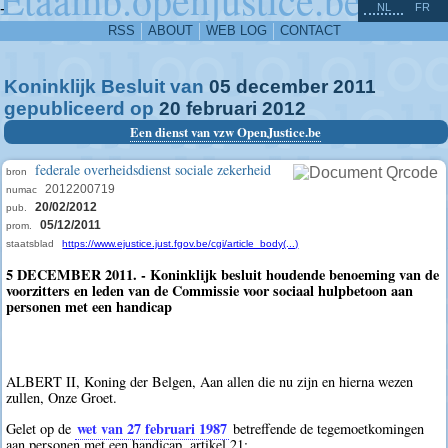
^
-
NL
FR
RSS
ABOUT
WEB LOG
CONTACT
Koninklijk Besluit van
05
december
2011
gepubliceerd op
20
februari
2012
Een dienst van vzw OpenJustice.be
federale overheidsdienst sociale zekerheid
bron
2012200719
numac
20/02/2012
pub.
05/12/2011
prom.
staatsblad
https://www.ejustice.just.fgov.be/cgi/article_body(...)
5 DECEMBER 2011. - Koninklijk besluit houdende benoeming van de
voorzitters en leden van de Commissie voor sociaal hulpbetoon aan
personen met een handicap
ALBERT II, Koning der Belgen, Aan allen die nu zijn en hierna wezen
zullen, Onze Groet.
wet van 27 februari 1987
Gelet op de
betreffende de tegemoetkomingen
aan personen met een handicap, artikel 21;