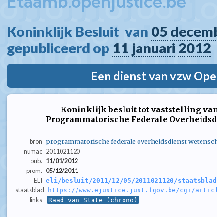
Etaamb.openjustice.be
Koninklijk Besluit  van 
05
decem
gepubliceerd op 
11
januari
2012
Een dienst van vzw Ope
Koninklijk besluit tot vaststelling va
Programmatorische Federale Overheidsd
bron
programmatorische federale overheidsdienst wetensc
numac
2011021120
pub.
11/01/2012
prom.
05/12/2011
ELI
eli/besluit/2011/12/05/2011021120/staatsblad
staatsblad
https://www.ejustice.just.fgov.be/cgi/artic
links
Raad van State (chrono)