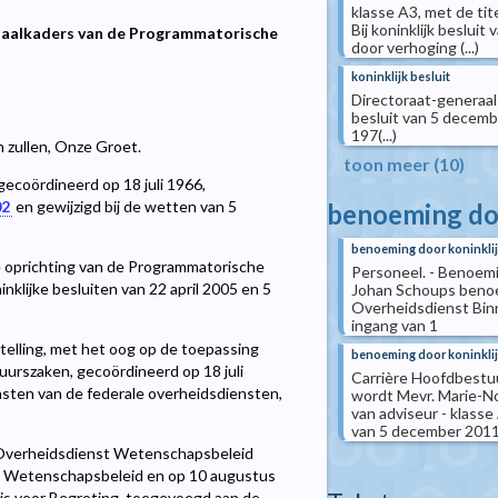
klasse A3, met de tit
Bij koninklijk beslu
e taalkaders van de Programmatorische
door verhoging (...)
koninklijk besluit
Directoraat-generaal E
besluit van 5 decemb
197(...)
n zullen, Onze Groet.
toon meer (10)
gecoördineerd op 18 juli 1966,
02
en gewijzigd bij de wetten van 5
benoeming doo
benoeming door koninklij
oprichting van de Programmatorische
Personeel. - Benoemi
klijke besluiten van 22 april 2005 en 5
Johan Schoups benoem
Overheidsdienst Binn
ingang van 1
telling, met het oog op de toepassing
benoeming door koninklij
tuurszaken, gecoördineerd op 18 juli
Carrière Hoofdbestuu
nsten van de federale overheidsdiensten,
wordt Mevr. Marie-No
van adviseur - klasse 
van 5 december 2011 w
 Overheidsdienst Wetenschapsbeleid
an Wetenschapsbeleid en op 10 augustus
is voor Begroting, toegevoegd aan de