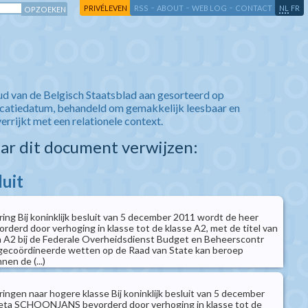
-
-
-
-
PRIVÉLEVEN
RSS
ABOUT
WEB LOG
CONTACT
NL
FR
ud van de Belgisch Staatsblad aan gesorteerd op
icatiedatum, behandeld om gemakkelijk leesbaar en
verrijkt met een relationele context.
aar dit document verwijzen:
luit
ing Bij koninklijk besluit van 5 december 2011 wordt de heer
erd door verhoging in klasse tot de klasse A2, met de titel van
n A2 bij de Federale Overheidsdienst Budget en Beheerscontr
ecoördineerde wetten op de Raad van State kan beroep
en de (...)
ingen naar hogere klasse Bij koninklijk besluit van 5 december
eta SCHOONJANS bevorderd door verhoging in klasse tot de