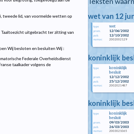
Teksten waarn
wet van 12 ju
4, tweede lid, van voormelde wetten op
wet
type
12/06/2002
prom.
aaltoezicht uitgebracht ter zitting van
12/10/2002
pub.
2002002129
numac
n Wij besloten en besluiten Wij :
koninklijk be
matorische Federale Overheidsdienst
ranse taalkader volgens de
koninklijk
type
besluit
12/12/2002
prom.
25/12/2002
pub.
2002021487
numac
koninklijk bes
koninklijk
type
besluit
09/03/2003
prom.
26/03/2003
pub.
2003021065
numac