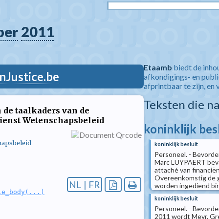
ber
2011
Etaamb
biedt de inho
nJustice.be
afkondigings- en publ
afprintbaar te zijn, en 
Teksten die n
n de taalkaders van de
ienst Wetenschapsbeleid
koninklijk bes
hapsbeleid
koninklijk besluit
Personeel. - Bevorder
Marc LUYPAERT bevord
attaché van financië
Overeenkomstig de g
NL | FR
worden ingediend binn
le_body(...)
koninklijk besluit
Personeel. - Bevorder
2011 wordt Mevr. Gr