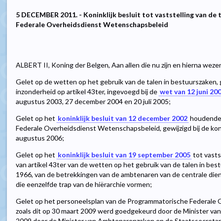
5 DECEMBER 2011. - Koninklijk besluit tot vaststelling van d
Federale Overheidsdienst Wetenschapsbeleid
ALBERT II, Koning der Belgen, Aan allen die nu zijn en hierna weze
Gelet op de wetten op het gebruik van de talen in bestuurszaken, 
inzonderheid op artikel 43ter, ingevoegd bij de
wet van 12 juni 20
augustus 2003, 27 december 2004 en 20 juli 2005;
Gelet op het
koninklijk besluit van 12 december 2002
houdende 
Federale Overheidsdienst Wetenschapsbeleid, gewijzigd bij de konin
augustus 2006;
Gelet op het
koninklijk besluit van 19 september 2005
tot vasts
van artikel 43ter van de wetten op het gebruik van de talen in bes
1966, van de betrekkingen van de ambtenaren van de centrale die
die eenzelfde trap van de hiërarchie vormen;
Gelet op het personeelsplan van de Programmatorische Federale
zoals dit op 30 maart 2009 werd goedgekeurd door de Minister v
2009 door de Minister van Ambtenarenzaken en de Staatssecretar