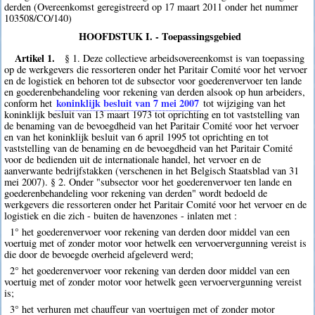
derden (Overeenkomst geregistreerd op 17 maart 2011 onder het nummer
103508/CO/140)
HOOFDSTUK I. - Toepassingsgebied
Artikel 1.
§ 1. Deze collectieve arbeidsovereenkomst is van toepassing
op de werkgevers die ressorteren onder het Paritair Comité voor het vervoer
en de logistiek en behoren tot de subsector voor goederenvervoer ten lande
en goederenbehandeling voor rekening van derden alsook op hun arbeiders,
koninklijk besluit van 7 mei 2007
conform het
tot wijziging van het
koninklijk besluit van 13 maart 1973 tot oprichting en tot vaststelling van
de benaming van de bevoegdheid van het Paritair Comité voor het vervoer
en van het koninklijk besluit van 6 april 1995 tot oprichting en tot
vaststelling van de benaming en de bevoegdheid van het Paritair Comité
voor de bedienden uit de internationale handel, het vervoer en de
aanverwante bedrijfstakken (verschenen in het Belgisch Staatsblad van 31
mei 2007). § 2. Onder "subsector voor het goederenvervoer ten lande en
goederenbehandeling voor rekening van derden" wordt bedoeld de
werkgevers die ressorteren onder het Paritair Comité voor het vervoer en de
logistiek en die zich - buiten de havenzones - inlaten met :
1° het goederenvervoer voor rekening van derden door middel van een
voertuig met of zonder motor voor hetwelk een vervoervergunning vereist is
die door de bevoegde overheid afgeleverd werd;
2° het goederenvervoer voor rekening van derden door middel van een
voertuig met of zonder motor voor hetwelk geen vervoervergunning vereist
is;
3° het verhuren met chauffeur van voertuigen met of zonder motor