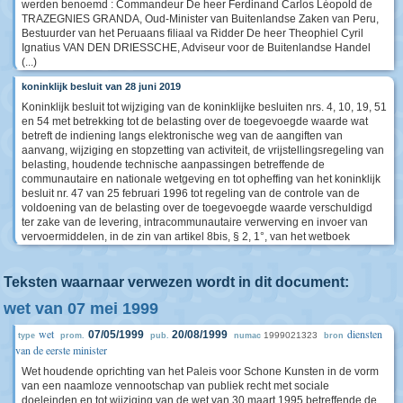
werden benoemd : Commandeur De heer Ferdinand Carlos Léopold de
TRAZEGNIES GRANDA, Oud-Minister van Buitenlandse Zaken van Peru,
Bestuurder van het Peruaans filiaal va Ridder De heer Theophiel Cyril
Ignatius VAN DEN DRIESSCHE, Adviseur voor de Buitenlandse Handel
(...)
koninklijk besluit van 28 juni 2019
Koninklijk besluit tot wijziging van de koninklijke besluiten nrs. 4, 10, 19, 51
en 54 met betrekking tot de belasting over de toegevoegde waarde wat
betreft de indiening langs elektronische weg van de aangiften van
aanvang, wijziging en stopzetting van activiteit, de vrijstellingsregeling van
belasting, houdende technische aanpassingen betreffende de
communautaire en nationale wetgeving en tot opheffing van het koninklijk
besluit nr. 47 van 25 februari 1996 tot regeling van de controle van de
voldoening van de belasting over de toegevoegde waarde verschuldigd
ter zake van de levering, intracommunautaire verwerving en invoer van
vervoermiddelen, in de zin van artikel 8bis, § 2, 1°, van het wetboek
Teksten waarnaar verwezen wordt in dit document:
wet van 07 mei 1999
wet
diensten
07/05/1999
20/08/1999
1999021323
type
prom.
pub.
numac
bron
van de eerste minister
Wet houdende oprichting van het Paleis voor Schone Kunsten in de vorm
van een naamloze vennootschap van publiek recht met sociale
doeleinden en tot wijziging van de wet van 30 maart 1995 betreffende de