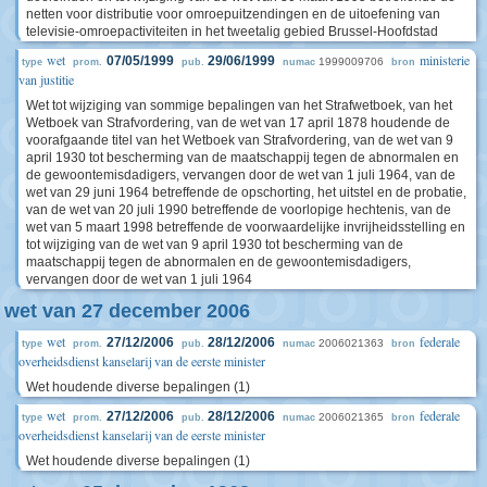
netten voor distributie voor omroepuitzendingen en de uitoefening van
televisie-omroepactiviteiten in het tweetalig gebied Brussel-Hoofdstad
wet
ministerie
07/05/1999
29/06/1999
1999009706
type
prom.
pub.
numac
bron
van justitie
Wet tot wijziging van sommige bepalingen van het Strafwetboek, van het
Wetboek van Strafvordering, van de wet van 17 april 1878 houdende de
voorafgaande titel van het Wetboek van Strafvordering, van de wet van 9
april 1930 tot bescherming van de maatschappij tegen de abnormalen en
de gewoontemisdadigers, vervangen door de wet van 1 juli 1964, van de
wet van 29 juni 1964 betreffende de opschorting, het uitstel en de probatie,
van de wet van 20 juli 1990 betreffende de voorlopige hechtenis, van de
wet van 5 maart 1998 betreffende de voorwaardelijke invrijheidsstelling en
tot wijziging van de wet van 9 april 1930 tot bescherming van de
maatschappij tegen de abnormalen en de gewoontemisdadigers,
vervangen door de wet van 1 juli 1964
wet van 27 december 2006
wet
federale
27/12/2006
28/12/2006
2006021363
type
prom.
pub.
numac
bron
overheidsdienst kanselarij van de eerste minister
Wet houdende diverse bepalingen (1)
wet
federale
27/12/2006
28/12/2006
2006021365
type
prom.
pub.
numac
bron
overheidsdienst kanselarij van de eerste minister
Wet houdende diverse bepalingen (1)