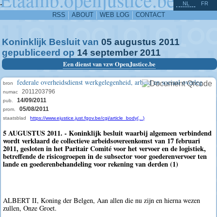
^
-
NL
FR
RSS
ABOUT
WEB LOG
CONTACT
Koninklijk Besluit van
05
augustus
2011
gepubliceerd op
14
september
2011
Een dienst van vzw OpenJustice.be
federale overheidsdienst werkgelegenheid, arbeid en sociaal overleg
bron
2011203796
numac
14/09/2011
pub.
05/08/2011
prom.
staatsblad
https://www.ejustice.just.fgov.be/cgi/article_body(...)
5 AUGUSTUS 2011. - Koninklijk besluit waarbij algemeen verbindend
wordt verklaard de collectieve arbeidsovereenkomst van 17 februari
2011, gesloten in het Paritair Comité voor het vervoer en de logistiek,
betreffende de risicogroepen in de subsector voor goederenvervoer ten
lande en goederenbehandeling voor rekening van derden (1)
ALBERT II, Koning der Belgen, Aan allen die nu zijn en hierna wezen
zullen, Onze Groet.