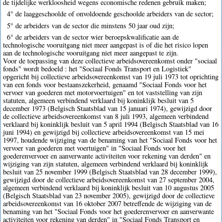
de tijdelijke werkloosheid wegens economische redenen gebruik maken;
4° de laaggeschoolde of onvoldoende geschoolde arbeiders van de sector;
5° de arbeiders van de sector die minstens 50 jaar oud zijn;
6° de arbeiders van de sector wier beroepskwalificatie aan de
technologische vooruitgang niet meer aangepast is of die het risico lopen
aan de technologische vooruitgang niet meer aangepast te zijn.
Voor de toepassing van deze collectieve arbeidsovereenkomst onder "sociaal
fonds" wordt bedoeld : het "Sociaal Fonds Transport en Logistiek"
opgericht bij collectieve arbeidsovereenkomst van 19 juli 1973 tot oprichting
van een fonds voor bestaanszekerheid, genaamd "Sociaal Fonds voor het
vervoer van goederen met motorvoertuigen" en tot vaststelling van zijn
statuten, algemeen verbindend verklaard bij koninklijk besluit van 5
december 1973 (Belgisch Staatsblad van 15 januari 1974), gewijzigd door
de collectieve arbeidsovereenkomst van 8 juli 1993, algemeen verbindend
verklaard bij koninklijk besluit van 5 april 1994 (Belgisch Staatsblad van 16
juni 1994) en gewijzigd bij collectieve arbeidsovereenkomst van 15 mei
1997, houdende wijziging van de benaming van het "Sociaal Fonds voor het
vervoer van goederen met voertuigen" in "Sociaal Fonds voor het
goederenvervoer en aanverwante activiteiten voor rekening van derden" en
wijziging van zijn statuten, algemeen verbindend verklaard bij koninklijk
besluit van 25 november 1999 (Belgisch Staatsblad van 28 december 1999),
gewijzigd door de collectieve arbeidsovereenkomst van 27 september 2004,
algemeen verbindend verklaard bij koninklijk besluit van 10 augustus 2005
(Belgisch Staatsblad van 23 november 2005), gewijzigd door de collectieve
arbeidsovereenkomst van 16 oktober 2007 betreffende de wijziging van de
benaming van het "Sociaal Fonds voor het goederenvervoer en aanverwante
activiteiten voor rekening van derden" in "Sociaal Fonds Transport en