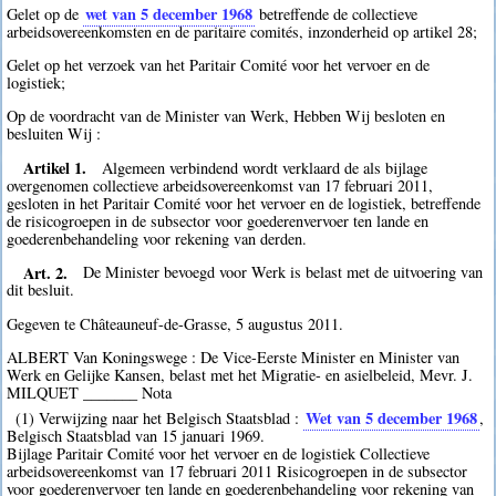
wet van 5 december 1968
Gelet op de
betreffende de collectieve
arbeidsovereenkomsten en de paritaire comités, inzonderheid op artikel 28;
Gelet op het verzoek van het Paritair Comité voor het vervoer en de
logistiek;
Op de voordracht van de Minister van Werk, Hebben Wij besloten en
besluiten Wij :
Artikel 1.
Algemeen verbindend wordt verklaard de als bijlage
overgenomen collectieve arbeidsovereenkomst van 17 februari 2011,
gesloten in het Paritair Comité voor het vervoer en de logistiek, betreffende
de risicogroepen in de subsector voor goederenvervoer ten lande en
goederenbehandeling voor rekening van derden.
Art. 2.
De Minister bevoegd voor Werk is belast met de uitvoering van
dit besluit.
Gegeven te Châteauneuf-de-Grasse, 5 augustus 2011.
ALBERT Van Koningswege : De Vice-Eerste Minister en Minister van
Werk en Gelijke Kansen, belast met het Migratie- en asielbeleid, Mevr. J.
MILQUET _______ Nota
Wet van 5 december 1968
(1) Verwijzing naar het Belgisch Staatsblad :
,
Belgisch Staatsblad van 15 januari 1969.
Bijlage Paritair Comité voor het vervoer en de logistiek Collectieve
arbeidsovereenkomst van 17 februari 2011 Risicogroepen in de subsector
voor goederenvervoer ten lande en goederenbehandeling voor rekening van