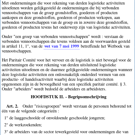
Met ondernemingen die voor rekening van derden logistieke activiteiten
uitoefenen worden gelijkgesteld de ondernemingen die bij verbonden
vennootschappen van de groep grondstoffen, goederen of producten
aankopen en deze grondstoffen, goederen of producten verkopen, aan
verbonden vennootschappen van de groep en in zoverre deze grondstoffen,
goederen of producten tevens het onderwerp zijn van logistieke activiteiten.
Onder "een groep van verbonden vennootschappen" wordt : verstaan de
verbonden vennootschappen die tevens voldoen aan de voorwaarden gesteld
wet van 7 mei 1999
in artikel 11, 1°, van de
betreffende het Wetboek van
vennootschappen.
Het Paritair Comité voor het vervoer en de logistiek is niet bevoegd voor de
ondernemingen die voor rekening van derden uitsluitend logistieke
activiteiten uitoefenen en de daarmee gelijkgestelde ondernemingen wanneer
deze logistieke activiteiten een onlosmakelijk onderdeel vormen van een
productie- of handelsactiviteit waarbij deze logistieke activiteiten
opgenomen zijn in de bevoegdheid van een specifiek paritair comité. § 3.
Onder "arbeiders" wordt bedoeld de arbeiders en arbeidsters.
HOOFDSTUK II. - Begripsomschrijving
Art. 2.
Onder "risicogroepen" wordt verstaan de personen behorend tot
één van de volgende categorieën :
1° de laaggeschoolde of onvoldoende geschoolde jongeren;
2° de werkzoekenden;
3° de arbeiders van de sector tewerkgesteld voor ondernemingen die van