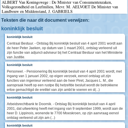
ALBERT Van Koningswege : De Minister van Consumentenzaken,
Volksgezondheid en Leefmilieu, Mevr. M. AELVOET De Minister van
Landbouw en Middenstand, J. GABRIELS
Teksten die naar dit document verwijzen:
koninklijk besluit
koninklijk besluit
Centraal Bestuur. - Ontslag Bij koninklijk besluit van 4 april 2001 wordt aan
de heer Peter Jaeken, op datum van 1 maart 2001, ontslag verleend uit
zijn functie van adjunct-adviseur bij het Centraal Bestuur van het Ministerie
van Justitie.
koninklijk besluit
Personeel. - Pensionering Bij koninklijk besluit van 4 april 2001 wordt, met
ingang van 1 januari 2002, op eigen verzoek, eervol ontslag uit zijn
functies van ingenieur verleend aan de heer Piret, Jacques L. M., die
aanspraak heeft op een rustpe Bij hetzelfde besluit wordt de betrokkene
ertoe gemachtigd de eretitel van zijn ambt te voeren en d(...)
koninklijk besluit
Arbeidsrechtbank te Doornik. - Ontslag Bij koninklijk besluit van 4 april
2001, dat uitwerking heeft met ingang van 9 september 1999, wordt aan de
heer D. Lippinois, wonende te 7700 Moeskroen, op zijn aanvraag eervol
ontslag verleend uit zijn am (...)
koninklijk besluit