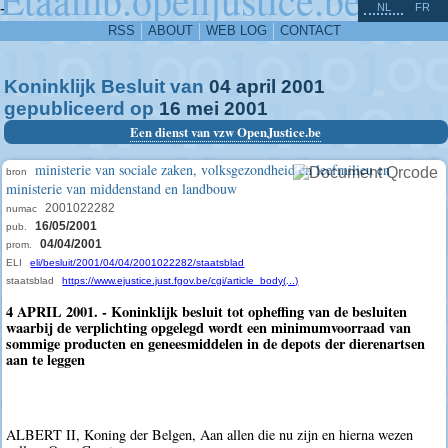
^
-
NL
FR
RSS
ABOUT
WEB LOG
CONTACT
Koninklijk Besluit van
04
april
2001
gepubliceerd op
16
mei
2001
Een dienst van vzw OpenJustice.be
ministerie van sociale zaken, volksgezondheid en leefmilieu en
bron
ministerie van middenstand en landbouw
2001022282
numac
16/05/2001
pub.
04/04/2001
prom.
ELI
eli/besluit/2001/04/04/2001022282/staatsblad
staatsblad
https://www.ejustice.just.fgov.be/cgi/article_body(...)
4 APRIL 2001. - Koninklijk besluit tot opheffing van de besluiten
waarbij de verplichting opgelegd wordt een minimumvoorraad van
sommige producten en geneesmiddelen in de depots der dierenartsen
aan te leggen
ALBERT II, Koning der Belgen, Aan allen die nu zijn en hierna wezen