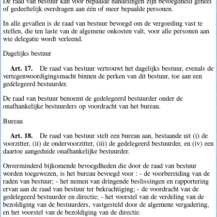
De raad van bestuur kan voor bepaalde handelingen zijn bevoegdheid geheel
of gedeeltelijk overdragen aan één of meer bepaalde personen.
In alle gevallen is de raad van bestuur bevoegd om de vergoeding vast te
stellen, die ten laste van de algemene onkosten valt, voor alle personen aan
wie delegatie wordt verleend.
Dagelijks bestuur
Art. 17.
De raad van bestuur vertrouwt het dagelijks bestuur, evenals de
vertegenwoordigingsmacht binnen de perken van dit bestuur, toe aan een
gedelegeerd bestuurder.
De raad van bestuur benoemt de gedelegeerd bestuurder onder de
onafhankelijke bestuurders op voordracht van het bureau.
Bureau
Art. 18.
De raad van bestuur stelt een bureau aan, bestaande uit (i) de
voorzitter, (ii) de ondervoorzitter, (iii) de gedelegeerd bestuurder, en (iv) een
daartoe aangeduide onafhankelijke bestuurder.
Onverminderd bijkomende bevoegdheden die door de raad van bestuur
worden toegewezen, is het bureau bevoegd voor : - de voorbereiding van de
raden van bestuur; - het nemen van dringende beslissingen en rapportering
ervan aan de raad van bestuur ter bekrachtiging; - de voordracht van de
gedelegeerd bestuurder en directie; - het voorstel van de verdeling van de
bezoldiging van de bestuurders, vastgesteld door de algemene vergadering,
en het voorstel van de bezoldiging van de directie.