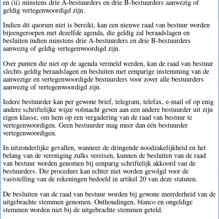
en (ii) minstens drie A-bestuurders en drie B-bestuurders aanwezig of
geldig vertegenwoordigd zijn.
Indien dit quorum niet is bereikt, kan een nieuwe raad van bestuur worden
bijeengeroepen met dezelfde agenda, die geldig zal beraadslagen en
besluiten indien minstens drie A-bestuurders en drie B-bestuurders
aanwezig of geldig vertegenwoordigd zijn.
Over punten die niet op de agenda vermeld werden, kan de raad van bestuur
slechts geldig beraadslagen en besluiten met eenparige instemming van de
aanwezige en vertegenwoordigde bestuurders voor zover alle bestuurders
aanwezig of vertegenwoordigd zijn.
Iedere bestuurder kan per gewone brief, telegram, telefax, e-mail of op enig
andere schriftelijke wijze volmacht geven aan een andere bestuurder uit zijn
eigen klasse, om hem op een vergadering van de raad van bestuur te
vertegenwoordigen. Geen bestuurder mag meer dan één bestuurder
vertegenwoordigen.
In uitzonderlijke gevallen, wanneer de dringende noodzakelijkheid en het
belang van de vereniging zulks vereisen, kunnen de besluiten van de raad
van bestuur worden genomen bij eenparig schriftelijk akkoord van de
bestuurders. Die procedure kan echter niet worden gevolgd voor de
vaststelling van de rekeningen bedoeld in artikel 20 van deze statuten.
De besluiten van de raad van bestuur worden bij gewone meerderheid van de
uitgebrachte stemmen genomen. Onthoudingen, blanco en ongeldige
stemmen worden niet bij de uitgebrachte stemmen geteld.