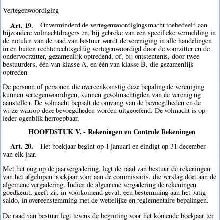
Vertegenwoordiging
Art. 19.
Onverminderd de vertegenwoordigingsmacht toebedeeld aan
bijzondere volmachtdragers en, bij gebreke van een specifieke vermelding in
de notulen van de raad van bestuur wordt de vereniging in alle handelingen
in en buiten rechte rechtsgeldig vertegenwoordigd door de voorzitter en de
ondervoorzitter, gezamenlijk optredend, of, bij ontstentenis, door twee
bestuurders, één van klasse A, en één van klasse B, die gezamenlijk
optreden.
De persoon of personen die overeenkomstig deze bepaling de vereniging
kunnen vertegenwoordigen, kunnen gevolmachtigden van de vereniging
aanstellen. De volmacht bepaalt de omvang van de bevoegdheden en de
wijze waarop deze bevoegdheden worden uitgeoefend. De volmacht is op
ieder ogenblik herroepbaar.
HOOFDSTUK V. - Rekeningen en Controle Rekeningen
Art. 20.
Het boekjaar begint op 1 januari en eindigt op 31 december
van elk jaar.
Met het oog op de jaarvergadering, legt de raad van bestuur de rekeningen
van het afgelopen boekjaar voor aan de commissaris, die verslag doet aan de
algemene vergadering. Indien de algemene vergadering de rekeningen
goedkeurt, geeft zij, in voorkomend geval, een bestemming aan het batig
saldo, in overeenstemming met de wettelijke en reglementaire bepalingen.
De raad van bestuur legt tevens de begroting voor het komende boekjaar ter