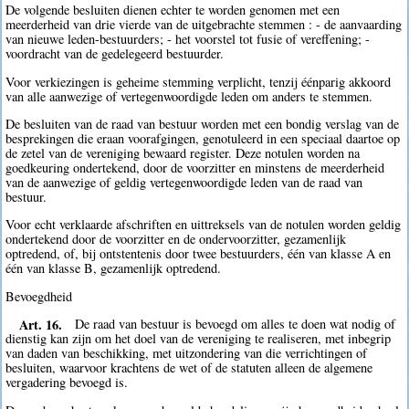
De volgende besluiten dienen echter te worden genomen met een
meerderheid van drie vierde van de uitgebrachte stemmen : - de aanvaarding
van nieuwe leden-bestuurders; - het voorstel tot fusie of vereffening; -
voordracht van de gedelegeerd bestuurder.
Voor verkiezingen is geheime stemming verplicht, tenzij éénparig akkoord
van alle aanwezige of vertegenwoordigde leden om anders te stemmen.
De besluiten van de raad van bestuur worden met een bondig verslag van de
besprekingen die eraan voorafgingen, genotuleerd in een speciaal daartoe op
de zetel van de vereniging bewaard register. Deze notulen worden na
goedkeuring ondertekend, door de voorzitter en minstens de meerderheid
van de aanwezige of geldig vertegenwoordigde leden van de raad van
bestuur.
Voor echt verklaarde afschriften en uittreksels van de notulen worden geldig
ondertekend door de voorzitter en de ondervoorzitter, gezamenlijk
optredend, of, bij ontstentenis door twee bestuurders, één van klasse A en
één van klasse B, gezamenlijk optredend.
Bevoegdheid
Art. 16.
De raad van bestuur is bevoegd om alles te doen wat nodig of
dienstig kan zijn om het doel van de vereniging te realiseren, met inbegrip
van daden van beschikking, met uitzondering van die verrichtingen of
besluiten, waarvoor krachtens de wet of de statuten alleen de algemene
vergadering bevoegd is.