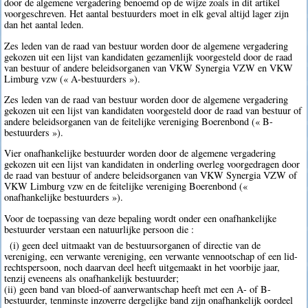
door de algemene vergadering benoemd op de wijze zoals in dit artikel
voorgeschreven. Het aantal bestuurders moet in elk geval altijd lager zijn
dan het aantal leden.
Zes leden van de raad van bestuur worden door de algemene vergadering
gekozen uit een lijst van kandidaten gezamenlijk voorgesteld door de raad
van bestuur of andere beleidsorganen van VKW Synergia VZW en VKW
Limburg vzw (« A-bestuurders »).
Zes leden van de raad van bestuur worden door de algemene vergadering
gekozen uit een lijst van kandidaten voorgesteld door de raad van bestuur of
andere beleidsorganen van de feitelijke vereniging Boerenbond (« B-
bestuurders »).
Vier onafhankelijke bestuurder worden door de algemene vergadering
gekozen uit een lijst van kandidaten in onderling overleg voorgedragen door
de raad van bestuur of andere beleidsorganen van VKW Synergia VZW of
VKW Limburg vzw en de feitelijke vereniging Boerenbond («
onafhankelijke bestuurders »).
Voor de toepassing van deze bepaling wordt onder een onafhankelijke
bestuurder verstaan een natuurlijke persoon die :
(i) geen deel uitmaakt van de bestuursorganen of directie van de
vereniging, een verwante vereniging, een verwante vennootschap of een lid-
rechtspersoon, noch daarvan deel heeft uitgemaakt in het voorbije jaar,
tenzij eveneens als onafhankelijk bestuurder;
(ii) geen band van bloed-of aanverwantschap heeft met een A- of B-
bestuurder, tenminste inzoverre dergelijke band zijn onafhankelijk oordeel