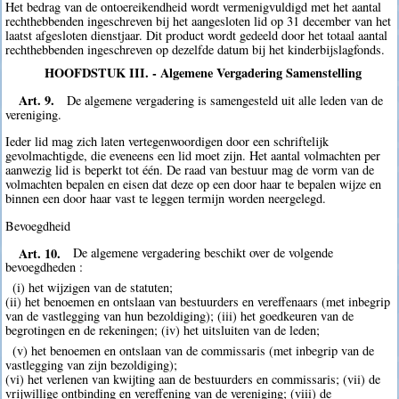
Het bedrag van de ontoereikendheid wordt vermenigvuldigd met het aantal
rechthebbenden ingeschreven bij het aangesloten lid op 31 december van het
laatst afgesloten dienstjaar. Dit product wordt gedeeld door het totaal aantal
rechthebbenden ingeschreven op dezelfde datum bij het kinderbijslagfonds.
HOOFDSTUK III. - Algemene Vergadering Samenstelling
Art. 9.
De algemene vergadering is samengesteld uit alle leden van de
vereniging.
Ieder lid mag zich laten vertegenwoordigen door een schriftelijk
gevolmachtigde, die eveneens een lid moet zijn. Het aantal volmachten per
aanwezig lid is beperkt tot één. De raad van bestuur mag de vorm van de
volmachten bepalen en eisen dat deze op een door haar te bepalen wijze en
binnen een door haar vast te leggen termijn worden neergelegd.
Bevoegdheid
Art. 10.
De algemene vergadering beschikt over de volgende
bevoegdheden :
(i) het wijzigen van de statuten;
(ii) het benoemen en ontslaan van bestuurders en vereffenaars (met inbegrip
van de vastlegging van hun bezoldiging); (iii) het goedkeuren van de
begrotingen en de rekeningen; (iv) het uitsluiten van de leden;
(v) het benoemen en ontslaan van de commissaris (met inbegrip van de
vastlegging van zijn bezoldiging);
(vi) het verlenen van kwijting aan de bestuurders en commissaris; (vii) de
vrijwillige ontbinding en vereffening van de vereniging; (viii) de