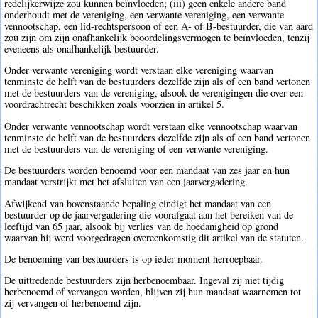
redelijkerwijze zou kunnen beïnvloeden; (iii) geen enkele andere band
onderhoudt met de vereniging, een verwante vereniging, een verwante
vennootschap, een lid-rechtspersoon of een A- of B-bestuurder, die van aard
zou zijn om zijn onafhankelijk beoordelingsvermogen te beïnvloeden, tenzij
eveneens als onafhankelijk bestuurder.
Onder verwante vereniging wordt verstaan elke vereniging waarvan
tenminste de helft van de bestuurders dezelfde zijn als of een band vertonen
met de bestuurders van de vereniging, alsook de verenigingen die over een
voordrachtrecht beschikken zoals voorzien in artikel 5.
Onder verwante vennootschap wordt verstaan elke vennootschap waarvan
tenminste de helft van de bestuurders dezelfde zijn als of een band vertonen
met de bestuurders van de vereniging of een verwante vereniging.
De bestuurders worden benoemd voor een mandaat van zes jaar en hun
mandaat verstrijkt met het afsluiten van een jaarvergadering.
Afwijkend van bovenstaande bepaling eindigt het mandaat van een
bestuurder op de jaarvergadering die voorafgaat aan het bereiken van de
leeftijd van 65 jaar, alsook bij verlies van de hoedanigheid op grond
waarvan hij werd voorgedragen overeenkomstig dit artikel van de statuten.
De benoeming van bestuurders is op ieder moment herroepbaar.
De uittredende bestuurders zijn herbenoembaar. Ingeval zij niet tijdig
herbenoemd of vervangen worden, blijven zij hun mandaat waarnemen tot
zij vervangen of herbenoemd zijn.