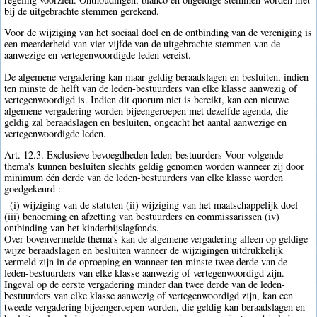
bij de uitgebrachte stemmen gerekend.
Voor de wijziging van het sociaal doel en de ontbinding van de vereniging is
een meerderheid van vier vijfde van de uitgebrachte stemmen van de
aanwezige en vertegenwoordigde leden vereist.
De algemene vergadering kan maar geldig beraadslagen en besluiten, indien
ten minste de helft van de leden-bestuurders van elke klasse aanwezig of
vertegenwoordigd is. Indien dit quorum niet is bereikt, kan een nieuwe
algemene vergadering worden bijeengeroepen met dezelfde agenda, die
geldig zal beraadslagen en besluiten, ongeacht het aantal aanwezige en
vertegenwoordigde leden.
Art. 12.3. Exclusieve bevoegdheden leden-bestuurders Voor volgende
thema's kunnen besluiten slechts geldig genomen worden wanneer zij door
minimum één derde van de leden-bestuurders van elke klasse worden
goedgekeurd :
(i) wijziging van de statuten (ii) wijziging van het maatschappelijk doel
(iii) benoeming en afzetting van bestuurders en commissarissen (iv)
ontbinding van het kinderbijslagfonds.
Over bovenvermelde thema's kan de algemene vergadering alleen op geldige
wijze beraadslagen en besluiten wanneer de wijzigingen uitdrukkelijk
vermeld zijn in de oproeping en wanneer ten minste twee derde van de
leden-bestuurders van elke klasse aanwezig of vertegenwoordigd zijn.
Ingeval op de eerste vergadering minder dan twee derde van de leden-
bestuurders van elke klasse aanwezig of vertegenwoordigd zijn, kan een
tweede vergadering bijeengeroepen worden, die geldig kan beraadslagen en