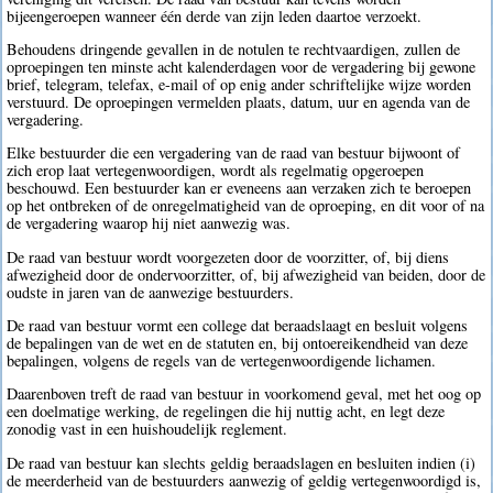
bijeengeroepen wanneer één derde van zijn leden daartoe verzoekt.
Behoudens dringende gevallen in de notulen te rechtvaardigen, zullen de
oproepingen ten minste acht kalenderdagen voor de vergadering bij gewone
brief, telegram, telefax, e-mail of op enig ander schriftelijke wijze worden
verstuurd. De oproepingen vermelden plaats, datum, uur en agenda van de
vergadering.
Elke bestuurder die een vergadering van de raad van bestuur bijwoont of
zich erop laat vertegenwoordigen, wordt als regelmatig opgeroepen
beschouwd. Een bestuurder kan er eveneens aan verzaken zich te beroepen
op het ontbreken of de onregelmatigheid van de oproeping, en dit voor of na
de vergadering waarop hij niet aanwezig was.
De raad van bestuur wordt voorgezeten door de voorzitter, of, bij diens
afwezigheid door de ondervoorzitter, of, bij afwezigheid van beiden, door de
oudste in jaren van de aanwezige bestuurders.
De raad van bestuur vormt een college dat beraadslaagt en besluit volgens
de bepalingen van de wet en de statuten en, bij ontoereikendheid van deze
bepalingen, volgens de regels van de vertegenwoordigende lichamen.
Daarenboven treft de raad van bestuur in voorkomend geval, met het oog op
een doelmatige werking, de regelingen die hij nuttig acht, en legt deze
zonodig vast in een huishoudelijk reglement.
De raad van bestuur kan slechts geldig beraadslagen en besluiten indien (i)
de meerderheid van de bestuurders aanwezig of geldig vertegenwoordigd is,