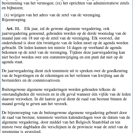
bestemming van het vermogen; (ix) het oprichten van administratieve zetels
en bijhuizen;
(x) wijzigen van het adres van de zetel van de vereniging.
Bijeenroeping
Art. 11.
Elk jaar, zal de gewone algemene vergadering, ook
jaarvergadering genoemd, gehouden worden op de derde woensdag van de
maand juni om 18 uur op de zetel van de vereniging. Elk voorstel, dat
ondertekend is door één twintigste van de leden moet op de agenda worden
gebracht. De leden kunnen ten minste 14 dagen op voorhand de agenda
bekomen op de zetel van de vereniging. Tijdens deze jaarvergadering kan
niet beslist worden over een statutenwijziging en een punt dat niet op de
agenda staat.
De jaarvergadering dient zich tenminste uit te spreken over de goedkeuring
van de begrotingen en de rekeningen en het verlenen van kwijting aan de
bestuurders en de commissarissen.
Buitengewone algemene vergaderingen worden gehouden telkens de
omstandigheden dit vereisen en in elk geval wanneer één vijfde van de leden
daarom verzoeken. In dit laatste geval dient de raad van bestuur binnen de
maand gevolg te geven aan het verzoek.
De bijeenroeping van de buitengewone algemene vergadering gebeurt door
de raad van bestuur, tenminste veertien kalenderdagen voor de datum van de
algemene vergadering, door middel van het Belgisch Staatsblad en ten
minste twee dagbladen die verschijnen in de provincie waar de zetel van de
vereniging is gevestigd.