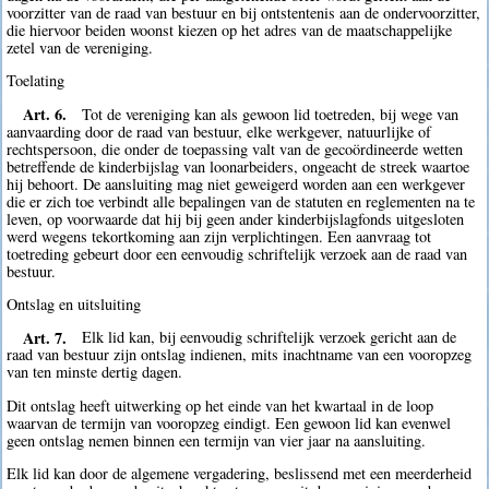
voorzitter van de raad van bestuur en bij ontstentenis aan de ondervoorzitter,
die hiervoor beiden woonst kiezen op het adres van de maatschappelijke
zetel van de vereniging.
Toelating
Art. 6.
Tot de vereniging kan als gewoon lid toetreden, bij wege van
aanvaarding door de raad van bestuur, elke werkgever, natuurlijke of
rechtspersoon, die onder de toepassing valt van de gecoördineerde wetten
betreffende de kinderbijslag van loonarbeiders, ongeacht de streek waartoe
hij behoort. De aansluiting mag niet geweigerd worden aan een werkgever
die er zich toe verbindt alle bepalingen van de statuten en reglementen na te
leven, op voorwaarde dat hij bij geen ander kinderbijslagfonds uitgesloten
werd wegens tekortkoming aan zijn verplichtingen. Een aanvraag tot
toetreding gebeurt door een eenvoudig schriftelijk verzoek aan de raad van
bestuur.
Ontslag en uitsluiting
Art. 7.
Elk lid kan, bij eenvoudig schriftelijk verzoek gericht aan de
raad van bestuur zijn ontslag indienen, mits inachtname van een vooropzeg
van ten minste dertig dagen.
Dit ontslag heeft uitwerking op het einde van het kwartaal in de loop
waarvan de termijn van vooropzeg eindigt. Een gewoon lid kan evenwel
geen ontslag nemen binnen een termijn van vier jaar na aansluiting.
Elk lid kan door de algemene vergadering, beslissend met een meerderheid