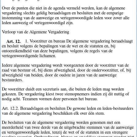
Over de punten die niet in de agenda vermeld werden, kan de algemene
vergadering slechts geldig beraadslagen en besluiten met de eenparige
instemming van de aanwezige en vertegenwoordigde leden voor zover alle
leden aanwezig of vertegenwoordigd zijn.
Verloop van de Algemene Vergadering
Art. 12.
1. Voorzitter en bureau De algemene vergadering beraadslaagt
en besluit volgens de bepalingen van de wet en de statuten en, bij
ontoereikendheid van deze bepalingen, volgens de regels van de
vertegenwoordigende lichamen.
Iedere algemene vergadering wordt voorgezeten door de voorzitter van de
raad van bestuur of, bij diens afwezigheid, door de ondervoorzitter, of, bij
afwezigheid van beiden, door de oudste in jaren van de aanwezige
bestuurders.
De voorzitter duidt een secretaris aan, die buiten de leden mag worden
gekozen. De vergadering kiest twee stemopnemers indien zij dit nuttig of
nodig acht. Tezamen vormen deze personen het bureau.
Art. 12.2. Beraadslagen en besluiten De gewone leden en leden-bestuurders
van de algemene vergadering beschikken elk over één stem.
De besluiten van de algemene vergadering worden genomen met een
meerderheid van twee derde van de uitgebrachte stemmen van de aanwezige
en vertegenwoordigde leden, tenzij de wet of de statuten in een strengere
regeling voorzien. Onthoudingen, blanco en ongeldige stemmen worden niet