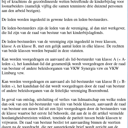
bij of krachtens de gecoördineerde wetten betreffende de kinderbijslag voor
loonarbeiders (namelijk vijftig die samen tenminste drie duizend personen
aan den arbeid bezigen).
De leden worden ingedeeld in gewone leden en leden-bestuurders.
De leden-bestuurders zijn de leden van de vereniging, al dan niet werkgever,
die lid zijn van de raad van bestuur van het kinderbijslagfonds.
De leden-bestuurders van de vereniging zijn ingedeeld in twee klassen,
klasse A en klasse B, met een gelijk aantal leden in elke klasse. De rechten
van beide klassen worden bepaald in deze statuten.
Kan worden voorgedragen en aanvaard als lid-bestuurder van klasse A (« A-
leden »), het kandidaat-lid dat gezamenlijk wordt voorgedragen door de raad
van bestuur of andere beleidsorganen van VKW Synergia vzw en VKW
Limburg vzw.
Kan worden voorgedragen en aanvaard als lid-bestuurder van klasse B (« B-
leden »), het kandidaat-lid dat wordt voorgedragen door de raad van bestuur
of andere beleidsorganen van de feitelijke vereniging Boerenbond.
In geval van ontslag, uitsluiting of verlies van lidmaatschap om welke reden
dan ook van een lid-bestuurder van één van beide klassen, aanvaardt de raad
van bestuur een nieuw lid uit een lijst voorgedragen door de bestuurders van
de klasse waartoe het eerste lid behoorde, dat aan de in dit artikel vermelde
hoedanigheidvereisten voldoet, teneinde de pariteit tussen beide klassen te
vrijwaren. De raad van bestuur beslist tot aanvaarding binnen de veertien
dagen na de voordracht, die per aangetekende brief wordt gericht aan de