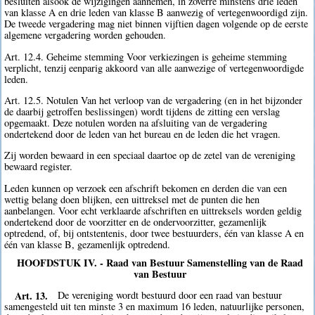
besluiten alsook de wijzigingen aannemen, in zoverre minstens drie leden
van klasse A en drie leden van klasse B aanwezig of vertegenwoordigd zijn.
De tweede vergadering mag niet binnen vijftien dagen volgende op de eerste
algemene vergadering worden gehouden.
Art. 12.4. Geheime stemming Voor verkiezingen is geheime stemming
verplicht, tenzij eenparig akkoord van alle aanwezige of vertegenwoordigde
leden.
Art. 12.5. Notulen Van het verloop van de vergadering (en in het bijzonder
de daarbij getroffen beslissingen) wordt tijdens de zitting een verslag
opgemaakt. Deze notulen worden na afsluiting van de vergadering
ondertekend door de leden van het bureau en de leden die het vragen.
Zij worden bewaard in een speciaal daartoe op de zetel van de vereniging
bewaard register.
Leden kunnen op verzoek een afschrift bekomen en derden die van een
wettig belang doen blijken, een uittreksel met de punten die hen
aanbelangen. Voor echt verklaarde afschriften en uittreksels worden geldig
ondertekend door de voorzitter en de ondervoorzitter, gezamenlijk
optredend, of, bij ontstentenis, door twee bestuurders, één van klasse A en
één van klasse B, gezamenlijk optredend.
HOOFDSTUK IV. - Raad van Bestuur Samenstelling van de Raad
van Bestuur
Art. 13.
De vereniging wordt bestuurd door een raad van bestuur
samengesteld uit ten minste 3 en maximum 16 leden, natuurlijke personen,