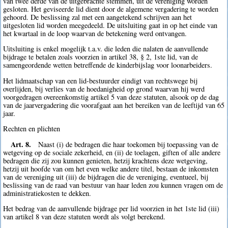
van twee derde van de uitgebrachte stemmen, uit de vereniging worden
gesloten. Het geviseerde lid dient door de algemene vergadering te worden
gehoord. De beslissing zal met een aangetekend schrijven aan het
uitgesloten lid worden meegedeeld. De uitsluiting gaat in op het einde van
het kwartaal in de loop waarvan de betekening werd ontvangen.
Uitsluiting is enkel mogelijk t.a.v. die leden die nalaten de aanvullende
bijdrage te betalen zoals voorzien in artikel 38, § 2, 1ste lid, van de
samengeordende wetten betreffende de kinderbijslag voor loonarbeiders.
Het lidmaatschap van een lid-bestuurder eindigt van rechtswege bij
overlijden, bij verlies van de hoedanigheid op grond waarvan hij werd
voorgedragen overeenkomstig artikel 5 van deze statuten, alsook op de dag
van de jaarvergadering die voorafgaat aan het bereiken van de leeftijd van 65
jaar.
Rechten en plichten
Art. 8.
Naast (i) de bedragen die haar toekomen bij toepassing van de
wetgeving op de sociale zekerheid, en (ii) de toelagen, giften of alle andere
bedragen die zij zou kunnen genieten, hetzij krachtens deze wetgeving,
hetzij uit hoofde van om het even welke andere titel, bestaan de inkomsten
van de vereniging uit (iii) de bijdragen die de vereniging, eventueel, bij
beslissing van de raad van bestuur van haar leden zou kunnen vragen om de
administratiekosten te dekken.
Het bedrag van de aanvullende bijdrage per lid voorzien in het 1ste lid (iii)
van artikel 8 van deze statuten wordt als volgt berekend.