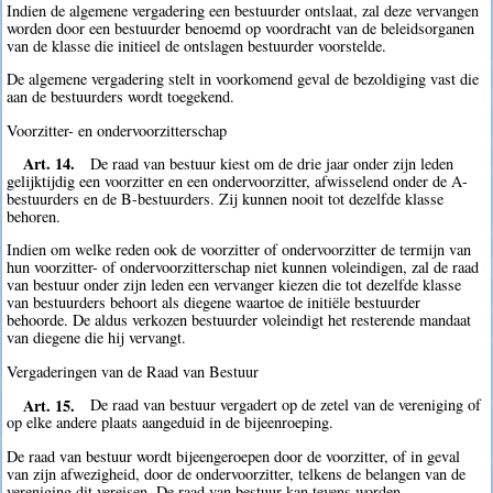
Indien de algemene vergadering een bestuurder ontslaat, zal deze vervangen
worden door een bestuurder benoemd op voordracht van de beleidsorganen
van de klasse die initieel de ontslagen bestuurder voorstelde.
De algemene vergadering stelt in voorkomend geval de bezoldiging vast die
aan de bestuurders wordt toegekend.
Voorzitter- en ondervoorzitterschap
Art. 14.
De raad van bestuur kiest om de drie jaar onder zijn leden
gelijktijdig een voorzitter en een ondervoorzitter, afwisselend onder de A-
bestuurders en de B-bestuurders. Zij kunnen nooit tot dezelfde klasse
behoren.
Indien om welke reden ook de voorzitter of ondervoorzitter de termijn van
hun voorzitter- of ondervoorzitterschap niet kunnen voleindigen, zal de raad
van bestuur onder zijn leden een vervanger kiezen die tot dezelfde klasse
van bestuurders behoort als diegene waartoe de initiële bestuurder
behoorde. De aldus verkozen bestuurder voleindigt het resterende mandaat
van diegene die hij vervangt.
Vergaderingen van de Raad van Bestuur
Art. 15.
De raad van bestuur vergadert op de zetel van de vereniging of
op elke andere plaats aangeduid in de bijeenroeping.
De raad van bestuur wordt bijeengeroepen door de voorzitter, of in geval
van zijn afwezigheid, door de ondervoorzitter, telkens de belangen van de
vereniging dit vereisen. De raad van bestuur kan tevens worden