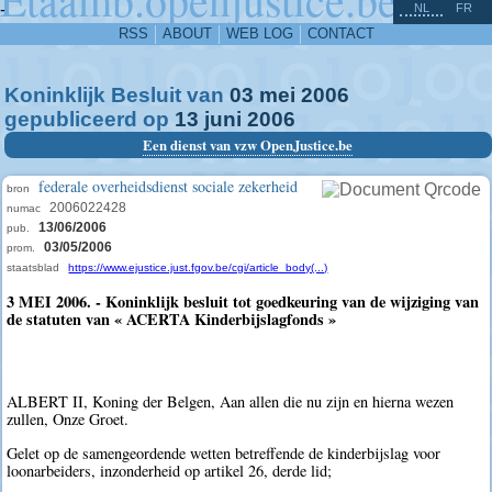
^
-
NL
FR
RSS
ABOUT
WEB LOG
CONTACT
Koninklijk Besluit van
03
mei
2006
gepubliceerd op
13
juni
2006
Een dienst van vzw OpenJustice.be
federale overheidsdienst sociale zekerheid
bron
2006022428
numac
13/06/2006
pub.
03/05/2006
prom.
staatsblad
https://www.ejustice.just.fgov.be/cgi/article_body(...)
3 MEI 2006. - Koninklijk besluit tot goedkeuring van de wijziging van
de statuten van « ACERTA Kinderbijslagfonds »
ALBERT II, Koning der Belgen, Aan allen die nu zijn en hierna wezen
zullen, Onze Groet.
Gelet op de samengeordende wetten betreffende de kinderbijslag voor
loonarbeiders, inzonderheid op artikel 26, derde lid;