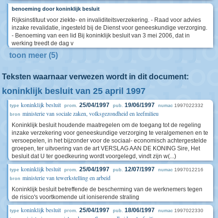
benoeming door koninklijk besluit
Rijksinstituut voor ziekte- en invaliditeitsverzekering. - Raad voor advies
inzake revalidatie, ingesteld bij de Dienst voor geneeskundige verzorging.
- Benoeming van een lid Bij koninklijk besluit van 3 mei 2006, dat in
werking treedt de dag v
toon meer (5)
Teksten waarnaar verwezen wordt in dit document:
koninklijk besluit van 25 april 1997
koninklijk besluit
25/04/1997
19/06/1997
1997022332
type
prom.
pub.
numac
ministerie van sociale zaken, volksgezondheid en leefmilieu
bron
Koninklijk besluit houdende maatregelen om de toegang tot de regeling
inzake verzekering voor geneeskundige verzorging te veralgemenen en te
versoepelen, in het bijzonder voor de sociaal- economisch achtergestelde
groepen, ter uitvoering van de art VERSLAG AAN DE KONING Sire, Het
besluit dat U ter goedkeuring wordt voorgelegd, vindt zijn w(...)
koninklijk besluit
25/04/1997
12/07/1997
1997012216
type
prom.
pub.
numac
ministerie van tewerkstelling en arbeid
bron
Koninklijk besluit betreffende de bescherming van de werknemers tegen
de risico's voortkomende uit ioniserende straling
koninklijk besluit
25/04/1997
18/06/1997
1997022330
type
prom.
pub.
numac