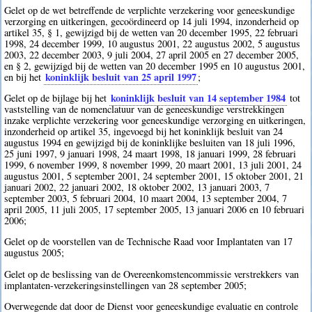
Gelet op de wet betreffende de verplichte verzekering voor geneeskundige
verzorging en uitkeringen, gecoördineerd op 14 juli 1994, inzonderheid op
artikel 35, § 1, gewijzigd bij de wetten van 20 december 1995, 22 februari
1998, 24 december 1999, 10 augustus 2001, 22 augustus 2002, 5 augustus
2003, 22 december 2003, 9 juli 2004, 27 april 2005 en 27 december 2005,
en § 2, gewijzigd bij de wetten van 20 december 1995 en 10 augustus 2001,
koninklijk besluit van 25 april 1997
en bij het
;
koninklijk besluit van 14 september 1984
Gelet op de bijlage bij het
tot
vaststelling van de nomenclatuur van de geneeskundige verstrekkingen
inzake verplichte verzekering voor geneeskundige verzorging en uitkeringen,
inzonderheid op artikel 35, ingevoegd bij het koninklijk besluit van 24
augustus 1994 en gewijzigd bij de koninklijke besluiten van 18 juli 1996,
25 juni 1997, 9 januari 1998, 24 maart 1998, 18 januari 1999, 28 februari
1999, 6 november 1999, 8 november 1999, 20 maart 2001, 13 juli 2001, 24
augustus 2001, 5 september 2001, 24 september 2001, 15 oktober 2001, 21
januari 2002, 22 januari 2002, 18 oktober 2002, 13 januari 2003, 7
september 2003, 5 februari 2004, 10 maart 2004, 13 september 2004, 7
april 2005, 11 juli 2005, 17 september 2005, 13 januari 2006 en 10 februari
2006;
Gelet op de voorstellen van de Technische Raad voor Implantaten van 17
augustus 2005;
Gelet op de beslissing van de Overeenkomstencommissie verstrekkers van
implantaten-verzekeringsinstellingen van 28 september 2005;
Overwegende dat door de Dienst voor geneeskundige evaluatie en controle