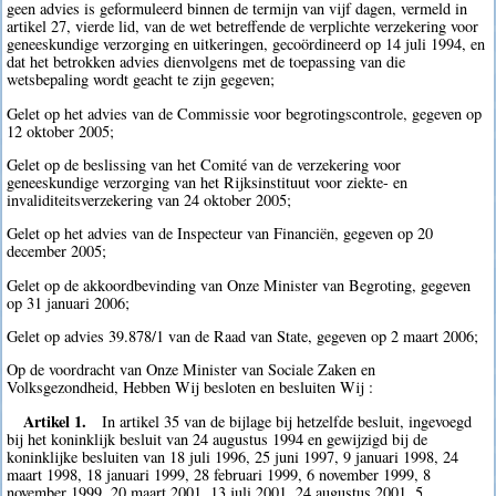
geen advies is geformuleerd binnen de termijn van vijf dagen, vermeld in
artikel 27, vierde lid, van de wet betreffende de verplichte verzekering voor
geneeskundige verzorging en uitkeringen, gecoördineerd op 14 juli 1994, en
dat het betrokken advies dienvolgens met de toepassing van die
wetsbepaling wordt geacht te zijn gegeven;
Gelet op het advies van de Commissie voor begrotingscontrole, gegeven op
12 oktober 2005;
Gelet op de beslissing van het Comité van de verzekering voor
geneeskundige verzorging van het Rijksinstituut voor ziekte- en
invaliditeitsverzekering van 24 oktober 2005;
Gelet op het advies van de Inspecteur van Financiën, gegeven op 20
december 2005;
Gelet op de akkoordbevinding van Onze Minister van Begroting, gegeven
op 31 januari 2006;
Gelet op advies 39.878/1 van de Raad van State, gegeven op 2 maart 2006;
Op de voordracht van Onze Minister van Sociale Zaken en
Volksgezondheid, Hebben Wij besloten en besluiten Wij :
Artikel 1.
In artikel 35 van de bijlage bij hetzelfde besluit, ingevoegd
bij het koninklijk besluit van 24 augustus 1994 en gewijzigd bij de
koninklijke besluiten van 18 juli 1996, 25 juni 1997, 9 januari 1998, 24
maart 1998, 18 januari 1999, 28 februari 1999, 6 november 1999, 8
november 1999, 20 maart 2001, 13 juli 2001, 24 augustus 2001, 5