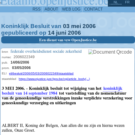
^
-
NL
FR
RSS
ABOUT
WEB LOG
CONTACT
Koninklijk Besluit van
03
mei
2006
gepubliceerd op
14
juni
2006
Een dienst van vzw OpenJustice.be
federale overheidsdienst sociale zekerheid
bron
2006022349
numac
14/06/2006
pub.
03/05/2006
prom.
ELI
eli/besluit/2006/05/03/2006022349/staatsblad
staatsblad
https://www.ejustice.just.fgov.be/cgi/article_body(...)
3 MEI 2006. - Koninklijk besluit tot wijziging van het
koninklijk
besluit van 14 september 1984
tot vaststelling van de nomenclatuur
van de geneeskundige verstrekkingen inzake verplichte verzekering voor
geneeskundige verzorging en uitkeringen
ALBERT II, Koning der Belgen, Aan allen die nu zijn en hierna wezen
zullen, Onze Groet.