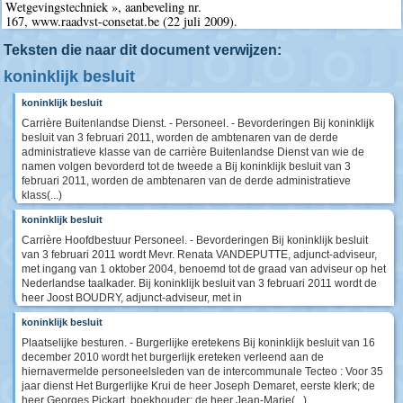
Wetgevingstechniek », aanbeveling nr.
167, www.raadvst-consetat.be (22 juli 2009).
Teksten die naar dit document verwijzen:
koninklijk besluit
koninklijk besluit
Carrière Buitenlandse Dienst. - Personeel. - Bevorderingen Bij koninklijk
besluit van 3 februari 2011, worden de ambtenaren van de derde
administratieve klasse van de carrière Buitenlandse Dienst van wie de
namen volgen bevorderd tot de tweede a Bij koninklijk besluit van 3
februari 2011, worden de ambtenaren van de derde administratieve
klass(...)
koninklijk besluit
Carrière Hoofdbestuur Personeel. - Bevorderingen Bij koninklijk besluit
van 3 februari 2011 wordt Mevr. Renata VANDEPUTTE, adjunct-adviseur,
met ingang van 1 oktober 2004, benoemd tot de graad van adviseur op het
Nederlandse taalkader. Bij koninklijk besluit van 3 februari 2011 wordt de
heer Joost BOUDRY, adjunct-adviseur, met in
koninklijk besluit
Plaatselijke besturen. - Burgerlijke eretekens Bij koninklijk besluit van 16
december 2010 wordt het burgerlijk ereteken verleend aan de
hiernavermelde personeelsleden van de intercommunale Tecteo : Voor 35
jaar dienst Het Burgerlijke Krui de heer Joseph Demaret, eerste klerk; de
heer Georges Pickart, boekhouder; de heer Jean-Marie(...)