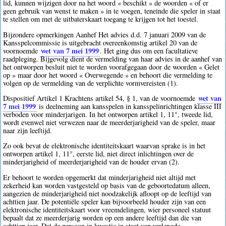
lid, kunnen wijzigen door na het woord « beschikt » de woorden « of er
geen gebruik van wenst te maken » in te voegen, teneinde die speler in staat
te stellen om met de uitbaterskaart toegang te krijgen tot het toestel.
Bijzondere opmerkingen Aanhef Het advies d.d. 7 januari 2009 van de
Kansspelcommissie is uitgebracht overeenkomstig artikel 20 van de
wet van 7 mei 1999
voornoemde
. Het ging dus om een facultatieve
raadpleging. Bijgevolg dient de vermelding van haar advies in de aanhef van
het ontworpen besluit niet te worden voorafgegaan door de woorden « Gelet
op » maar door het woord « Overwegende » en behoort die vermelding te
volgen op de vermelding van de verplichte vormvereisten (1).
wet van
Dispositief Artikel 1 Krachtens artikel 54, § 1, van de voornoemde
7 mei 1999
is deelneming aan kansspelen in kansspelinrichtingen klasse III
verboden voor minderjarigen. In het ontworpen artikel 1, 11°, tweede lid,
wordt evenwel niet verwezen naar de meerderjarigheid van de speler, maar
naar zijn leeftijd.
Zo ook bevat de elektronische identiteitskaart waarvan sprake is in het
ontworpen artikel 1, 11°, eerste lid, niet direct inlichtingen over de
minderjarigheid of meerderjarigheid van de houder ervan (2).
Er behoort te worden opgemerkt dat minderjarigheid niet altijd met
zekerheid kan worden vastgesteld op basis van de geboortedatum alleen,
aangezien de minderjarigheid niet noodzakelijk afloopt op de leeftijd van
achttien jaar. De potentiële speler kan bijvoorbeeld houder zijn van een
elektronische identiteitskaart voor vreemdelingen, wier personeel statuut
bepaalt dat ze meerderjarig worden op een andere leeftijd dan die van
achttien jaar. Dat de persoon in kwestie in staat van verlengde