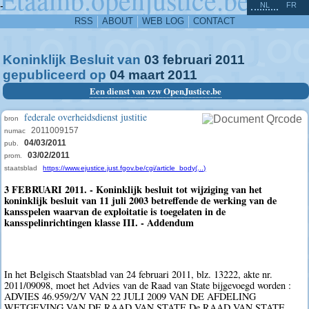
^
-
NL
FR
RSS
ABOUT
WEB LOG
CONTACT
Koninklijk Besluit van
03
februari
2011
gepubliceerd op
04
maart
2011
Een dienst van vzw OpenJustice.be
federale overheidsdienst justitie
bron
2011009157
numac
04/03/2011
pub.
03/02/2011
prom.
staatsblad
https://www.ejustice.just.fgov.be/cgi/article_body(...)
3 FEBRUARI 2011. - Koninklijk besluit tot wijziging van het
koninklijk besluit van 11 juli 2003 betreffende de werking van de
kansspelen waarvan de exploitatie is toegelaten in de
kansspelinrichtingen klasse III. - Addendum
In het Belgisch Staatsblad van 24 februari 2011, blz. 13222, akte nr.
2011/09098, moet het Advies van de Raad van State bijgevoegd worden :
ADVIES 46.959/2/V VAN 22 JULI 2009 VAN DE AFDELING
WETGEVING VAN DE RAAD VAN STATE De RAAD VAN STATE,