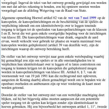
voorgelegd. Ingeval de tekst van het ontwerp grondig gewijzigd zou worden
om met dat advies rekening te houden, zou hij opnieuw moeten worden
voorgelegd aan de afdeling Wetgeving van de Raad van State.
wet van 7 mei 1999
Algemene opmerking Hoewel artikel 62 van de
op de
kansspelen, de kansspelinrichtingen en de bescherming van de spelers de
verplichting inhoudt om een identiteitsbewijs over te leggen teneinde
toegang te krijgen tot de speelzalen van kansspelinrichtingen van de klassen
I en II, bevat die wet geen enkele soortgelijke bepaling voor de inrichtingen
van klasse III. Die kansspelinrichtingen waar drank, ongeacht de aard
ervan, wordt verkocht voor gebruik ter plaatse en waarin maximaal twee
kansspelen worden geëxploiteerd (artikel 39 van dezelfde wet), zijn de
inrichtingen waarop dit ontwerp betrekking heeft.
De steller van het ontwerp verwijst naar geen enkele wetsbepaling waarbij
hij gemachtigd zou zijn om spelers er in alle omstandigheden toe te
verplichten hun identiteitskaart over te leggen of te laten controleren om
toegang te kunnen krijgen tot de kansspelen die geëxploiteerd mogen
worden in kansspelinrichtingen van klasse III. Artikel 6, § 7, van de
voornoemde wet van 19 juli 1991 kan die rechtsgrond niet opleveren,
aangezien de Koning daarbij alleen gemachtigd wordt om te bepalen wie de
openbare overheden en ambtenaren zijn op wier vordering de kaart moet
worden getoond.
Doordat de steller van het ontwerp niet van een wettelijke machtiging doet
blijken, zal hij het bijgevolg aldus moeten aanpassen dat een potentiële
speler toegang tot de spelen kan krijgen zonder zijn identiteitskaart te
hoeven gebruiken. Hij zou bijvoorbeeld het ontworpen artikel 1, 11°, tweede