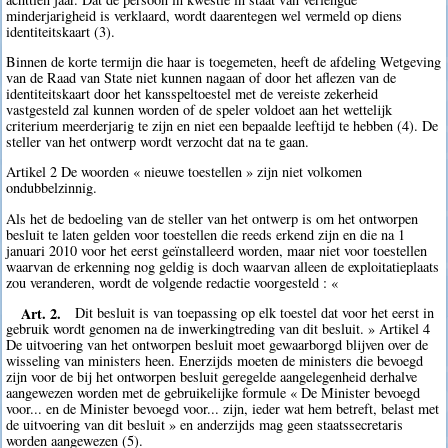
minderjarigheid is verklaard, wordt daarentegen wel vermeld op diens
identiteitskaart (3).
Binnen de korte termijn die haar is toegemeten, heeft de afdeling Wetgeving
van de Raad van State niet kunnen nagaan of door het aflezen van de
identiteitskaart door het kansspeltoestel met de vereiste zekerheid
vastgesteld zal kunnen worden of de speler voldoet aan het wettelijk
criterium meerderjarig te zijn en niet een bepaalde leeftijd te hebben (4). De
steller van het ontwerp wordt verzocht dat na te gaan.
Artikel 2 De woorden « nieuwe toestellen » zijn niet volkomen
ondubbelzinnig.
Als het de bedoeling van de steller van het ontwerp is om het ontworpen
besluit te laten gelden voor toestellen die reeds erkend zijn en die na 1
januari 2010 voor het eerst geïnstalleerd worden, maar niet voor toestellen
waarvan de erkenning nog geldig is doch waarvan alleen de exploitatieplaats
zou veranderen, wordt de volgende redactie voorgesteld : «
Art. 2.
Dit besluit is van toepassing op elk toestel dat voor het eerst in
gebruik wordt genomen na de inwerkingtreding van dit besluit. » Artikel 4
De uitvoering van het ontworpen besluit moet gewaarborgd blijven over de
wisseling van ministers heen. Enerzijds moeten de ministers die bevoegd
zijn voor de bij het ontworpen besluit geregelde aangelegenheid derhalve
aangewezen worden met de gebruikelijke formule « De Minister bevoegd
voor... en de Minister bevoegd voor... zijn, ieder wat hem betreft, belast met
de uitvoering van dit besluit » en anderzijds mag geen staatssecretaris
worden aangewezen (5).