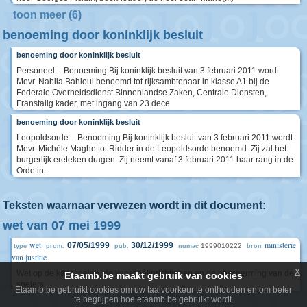
toon meer (6)
benoeming door koninklijk besluit
benoeming door koninklijk besluit
Personeel. - Benoeming Bij koninklijk besluit van 3 februari 2011 wordt
Mevr. Nabila Bahloul benoemd tot rijksambtenaar in klasse A1 bij de
Federale Overheidsdienst Binnenlandse Zaken, Centrale Diensten,
Franstalig kader, met ingang van 23 dece
benoeming door koninklijk besluit
Leopoldsorde. - Benoeming Bij koninklijk besluit van 3 februari 2011 wordt
Mevr. Michèle Maghe tot Ridder in de Leopoldsorde benoemd. Zij zal het
burgerlijk ereteken dragen. Zij neemt vanaf 3 februari 2011 haar rang in de
Orde in.
Teksten waarnaar verwezen wordt in dit document:
wet van 07 mei 1999
wet
ministerie
07/05/1999
30/12/1999
1999010222
type
prom.
pub.
numac
bron
van justitie
x
Wet op de kansspelen, de kansspelinrichtingen en de bescherming van de
Etaamb.be maakt gebruik van cookies
spelers
Etaamb.be gebruikt cookies om uw taalvoorkeur te onthouden en om beter
te begrijpen hoe etaamb.be gebruikt wordt.