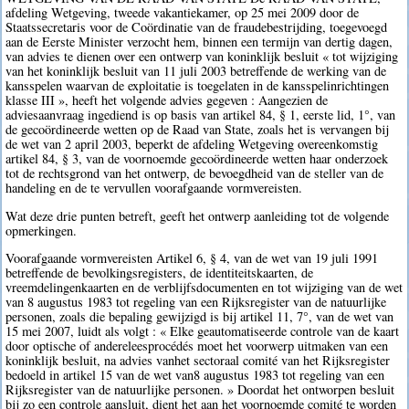
afdeling Wetgeving, tweede vakantiekamer, op 25 mei 2009 door de
Staatssecretaris voor de Coördinatie van de fraudebestrijding, toegevoegd
aan de Eerste Minister verzocht hem, binnen een termijn van dertig dagen,
van advies te dienen over een ontwerp van koninklijk besluit « tot wijziging
van het koninklijk besluit van 11 juli 2003 betreffende de werking van de
kansspelen waarvan de exploitatie is toegelaten in de kansspelinrichtingen
klasse III », heeft het volgende advies gegeven : Aangezien de
adviesaanvraag ingediend is op basis van artikel 84, § 1, eerste lid, 1°, van
de gecoördineerde wetten op de Raad van State, zoals het is vervangen bij
de wet van 2 april 2003, beperkt de afdeling Wetgeving overeenkomstig
artikel 84, § 3, van de voornoemde gecoördineerde wetten haar onderzoek
tot de rechtsgrond van het ontwerp, de bevoegdheid van de steller van de
handeling en de te vervullen voorafgaande vormvereisten.
Wat deze drie punten betreft, geeft het ontwerp aanleiding tot de volgende
opmerkingen.
Voorafgaande vormvereisten Artikel 6, § 4, van de wet van 19 juli 1991
betreffende de bevolkingsregisters, de identiteitskaarten, de
vreemdelingenkaarten en de verblijfsdocumenten en tot wijziging van de wet
van 8 augustus 1983 tot regeling van een Rijksregister van de natuurlijke
personen, zoals die bepaling gewijzigd is bij artikel 11, 7°, van de wet van
15 mei 2007, luidt als volgt : « Elke geautomatiseerde controle van de kaart
door optische of andereleesprocédés moet het voorwerp uitmaken van een
koninklijk besluit, na advies vanhet sectoraal comité van het Rijksregister
bedoeld in artikel 15 van de wet van8 augustus 1983 tot regeling van een
Rijksregister van de natuurlijke personen. » Doordat het ontworpen besluit
bij zo een controle aansluit, dient het aan het voornoemde comité te worden