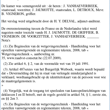
De kamer was semengesteld uit : de heren : J. VANHAEVERBEEK,
staatsraad, voorzitter, J. JAUMOTTE, staatsraden, L. DETROUX, Mevr.
B. VIGNERON, griffier.
Het verslag werd uitgebracht door de H. Y. DELVAL, adjunct-auditeur.
De overeenstemming tussen de Franse en de Nederlandse tekst werd
nagezien onder toezicht vande H. J. JAUMOTTE. DE GRIFFIER, B.
VIGNERON. DE VOORZITTER, J. VANHAEVERBEEK. _______
Nota's
(1) Zie Beginselen van de wetgevingstechniek - Handleiding voor het
opstellen vanwetgevende en reglementaire teksten, 2008, tab «
Wetgevingstechniek », aanbeveling nr.
35, www.raadvst-consetat.be (22.07.2009).
(2) Zie artikel 6, § 2, van de voormelde wet van 19 juli 1991.
(3) Artikel 487sexies van het Burgerlijk Wetboek, waarin wordt bepaald
dat « Devermelding dat hij in staat van verlengde minderjarigheid is
verklaard, wordtaangebracht op de identiteitskaart van de persoon voor wie
de maatregelgenomen is.
»
(4) Vergelijk, wat de toegang tot speelzalen van kansspelinrichtingen van
deklassen I en II betreft, met de regels gesteld in artikel 54, § 1, eerste zin,
en §§ 2en 3.
(5) Zie Beginselen van de wetgevingstechniek - Handleiding voor het
opstellen vanwetgevende en reglementaire teksten, 2008, tab «